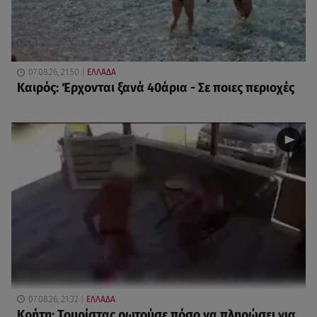
07.08.26, 21:50
ΕΛΛΑΔΑ
Καιρός: Έρχονται ξανά 40άρια - Σε ποιες περιοχές
07.08.26, 21:32
ΕΛΛΑΔΑ
Κρήτη: Τουρίστας ρωτούσε πόσο να πληρώσει για