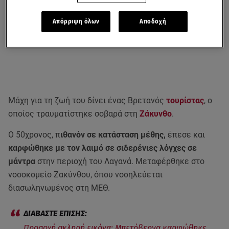
Απόρριψη όλων
Αποδοχή
Μάχη για τη ζωή του δίνει ένας Βρετανός
τουρίστας
, ο
οποίος τραυματίστηκε σοβαρά στη
Ζάκυνθο
.
Ο 50χρονος, π
ιθανόν σε κατάσταση μέθης,
έπεσε και
καρφώθηκε με τον λαιμό σε σιδερένιες λόγχες σε
μάντρα
στην περιοχή του Λαγανά. Μεταφέρθηκε στο
νοσοκομείο Ζακύνθου, όπου νοσηλεύεται
διασωληνωμένος στη ΜΕΘ.
Προσοχή σκληρή εικόνα: Μπετόβεργα καρφώθηκε