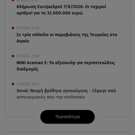
Κλήρωση Eurojackpot 7/8/2026: Οι τυχεροί
αριθμοί για τα 32.000.000 ευρώ
07.08.26 , 21:03
Σε τρία επίπεδα οι παραβιάσεις της Τουρκίας στο
Αιγαίο
07.08.26 , 21:00
MINI Aceman E: Τα αξεσουάρ για περιπετειώδεις
διαδρομές
07.08.26 , 20:47
Χανιά: Νεκρή βρέθηκε αγνοούμενη - Ξέφυγε από
αστυνομικούς που την εντόπισαν
07.08.26 , 20:18
Περισσότερα
Μυστράς: Κρίσιμος για το κατηγορητήριο ο
χρόνος θανάτου του 90χρονου