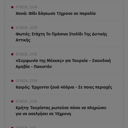
07.08.26 , 22:40
Χανιά: Φίδι δάγκωσε 13χρονο σε παραλία
07.08.26 , 22:05
Φωτιές: Στάχτη Το Πράσινο Στολίδι Της Δυτικής
Αττικής
07.08.26 , 21:50
«Συμφωνία της Μέκκας» για Τουρκία – Σαουδική
Αραβία - Πακιστάν
07.08.26 , 21:50
Καιρός: Έρχονται ξανά 40άρια - Σε ποιες περιοχές
07.08.26 , 21:32
Κρήτη: Τουρίστας ρωτούσε πόσο να πληρώσει
για να ασελγήσει σε 10χρονη
07.08.26 , 21:17