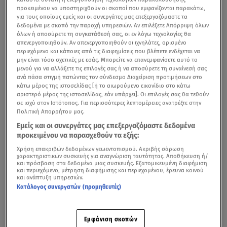
προκειμένου να υποστηριχθούν οι σκοποί που εμφανίζονται παρακάτω,
για τους οποίους εμείς και οι συνεργάτες μας επεξεργαζόμαστε τα
δεδομένα με σκοπό την παροχή υπηρεσιών. Αν επιλέξετε Απόρριψη όλων
όλων ή αποσύρετε τη συγκατάθεσή σας, οι εν λόγω τεχνολογίες θα
απενεργοποιηθούν. Αν απενεργοποιηθούν οι ιχνηλάτες, ορισμένο
περιεχόμενο και κάποιες από τις διαφημίσεις που βλέπετε ενδέχεται να
μην είναι τόσο σχετικές με εσάς. Μπορείτε να επανεμφανίσετε αυτό το
μενού για να αλλάξετε τις επιλογές σας ή να αποσύρετε τη συναίνεσή σας
ανά πάσα στιγμή πατώντας τον σύνδεσμο Διαχείριση προτιμήσεων στο
κάτω μέρος της ιστοσελίδας [ή το αιωρούμενο εικονίδιο στο κάτω
αριστερό μέρος της ιστοσελίδας, εάν υπάρχει]. Οι επιλογές σας θα τεθούν
σε ισχύ στον Ιστότοπος. Για περισσότερες λεπτομέρειες ανατρέξτε στην
Πολιτική Απορρήτου μας.
Εμείς και οι συνεργάτες μας επεξεργαζόμαστε δεδομένα
προκειμένου να παρασχεθούν τα εξής:
Χρήση επακριβών δεδομένων γεωεντοπισμού. Ακριβής σάρωση
χαρακτηριστικών συσκευής για αναγνώριση ταυτότητας. Αποθήκευση ή/
και πρόσβαση στα δεδομένα μιας συσκευής. Εξατομικευμένη διαφήμιση
και περιεχόμενο, μέτρηση διαφήμισης και περιεχομένου, έρευνα κοινού
και ανάπτυξη υπηρεσιών.
Κατάλογος συνεργατών (προμηθευτές)
Εμφάνιση σκοπών