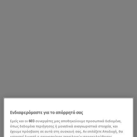
Ενδιαφερόμαστε για το απόρρητό σας
Εμείς και οι
603
συνεργάτες μας αποθηκεύουμε προσωπικά δεδομένα,
όπως δεδομένα περιήγησης ή μοναδικά αναγνωριστικά στοιχεία, και
έχουμε πρόσβαση σε αυτά στη συσκευή σας. Αν επιλέξετε Αποδοχή, θα
καταστεί δυνατή η ενεργοποίηση τεχνολογιών παρακολούθησης