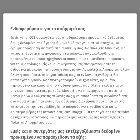
Ενδιαφερόμαστε για το απόρρητό σας
Εμείς και οι
603
συνεργάτες μας αποθηκεύουμε προσωπικά δεδομένα,
όπως δεδομένα περιήγησης ή μοναδικά αναγνωριστικά στοιχεία, και
έχουμε πρόσβαση σε αυτά στη συσκευή σας. Αν επιλέξετε Αποδοχή, θα
καταστεί δυνατή η ενεργοποίηση τεχνολογιών παρακολούθησης
προκειμένου να υποστηριχθούν οι σκοποί που εμφανίζονται παρακάτω,
για τους οποίους εμείς και οι συνεργάτες μας επεξεργαζόμαστε τα
δεδομένα με σκοπό την παροχή υπηρεσιών. Αν επιλέξετε Απόρριψη όλων
όλων ή αποσύρετε τη συγκατάθεσή σας, οι εν λόγω τεχνολογίες θα
απενεργοποιηθούν. Αν απενεργοποιηθούν οι ιχνηλάτες, ορισμένο
περιεχόμενο και κάποιες από τις διαφημίσεις που βλέπετε ενδέχεται να
μην είναι τόσο σχετικές με εσάς. Μπορείτε να επανεμφανίσετε αυτό το
μενού για να αλλάξετε τις επιλογές σας ή να αποσύρετε τη συναίνεσή σας
ανά πάσα στιγμή πατώντας τον σύνδεσμο Διαχείριση προτιμήσεων στο
κάτω μέρος της ιστοσελίδας [ή το αιωρούμενο εικονίδιο στο κάτω
αριστερό μέρος της ιστοσελίδας, εάν υπάρχει]. Οι επιλογές σας θα τεθούν
σε ισχύ στον Ιστότοπος. Για περισσότερες λεπτομέρειες ανατρέξτε στην
Πολιτική Απορρήτου μας.
Εμείς και οι συνεργάτες μας επεξεργαζόμαστε δεδομένα
προκειμένου να παρασχεθούν τα εξής: