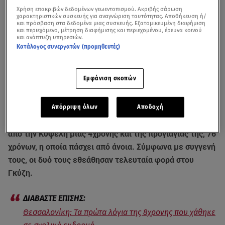
Χρήση επακριβών δεδομένων γεωεντοπισμού. Ακριβής σάρωση
χαρακτηριστικών συσκευής για αναγνώριση ταυτότητας. Αποθήκευση ή/
και πρόσβαση στα δεδομένα μιας συσκευής. Εξατομικευμένη διαφήμιση
και περιεχόμενο, μέτρηση διαφήμισης και περιεχομένου, έρευνα κοινού
και ανάπτυξη υπηρεσιών.
Κατάλογος συνεργατών (προμηθευτές)
Εμφάνιση σκοπών
Ρεπορτάζ για την εξαφάνιση της 4χρονης με την προγιαγιά της / Αλήθειες
με τη Ζήνα
Απόρριψη όλων
Αποδοχή
Συναγερμός έχει σημάνει στις αρχές για την
εξαφάνιση
από την Κυψέλη μιας 4χρονης και της προγιαγιάς της, 76
χρόνων, η οποία πάσχει από άνοια. Σύμφωνα με συγγενή
τους, οι δυό τους εθεάθησαν τελευταία φορά στου
Γκύζη.
Θεσσαλονίκη: Τα πρώτα λόγια της 8χρονης που χάθηκε