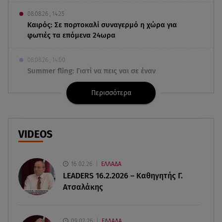
08.08.26 , 14:25
Καιρός: Σε πορτοκαλί συναγερμό η χώρα για
φωτιές τα επόμενα 24ωρα
08.08.26 , 14:00
Summer fling: Γιατί να πεις ναι σε έναν
καλοκαιρινό έρωτα
Περισσότερα
08.08.26 , 13:59
Αθηνά Οικονομάκου: Οι... hot αναρτήσεις της με
animal print μπικίνι!
VIDEOS
08.08.26 , 13:49
Πάνω από 56.000 επιβάτες αναχώρησαν σήμερα
16.02.26
ΕΛΛΑΔΑ
από τα λιμάνια της Αττικής
LEADERS 16.2.2026 – Καθηγητής Γ.
Ατσαλάκης
08.08.26 , 13:29
Θρίλερ στον Λυκαβηττό: Βρέθηκε σορός σε
σπηλιά - Φωτογραφίες από το σημείο
09.02.26
ΕΛΛΑΔΑ