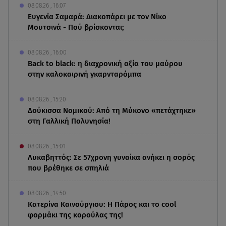
08.08.26 , 16:07
Ευγενία Σαμαρά: Διακοπάρει με τον Νίκο
Μουτσινά - Πού βρίσκονται;
08.08.26 , 16:00
Back to black: η διαχρονική αξία του μαύρου
στην καλοκαιρινή γκαρνταρόμπα
08.08.26 , 15:20
Δούκισσα Νομικού: Από τη Μύκονο «πετάχτηκε»
στη Γαλλική Πολυνησία!
08.08.26 , 15:01
Λυκαβηττός: Σε 57χρονη γυναίκα ανήκει η σορός
που βρέθηκε σε σπηλιά
08.08.26 , 14:50
Κατερίνα Καινούργιου: Η Πάρος και το cool
φορμάκι της κορούλας της!