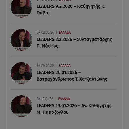
LEADERS 9.2.2026 – Καθηγητής Κ.
Γρίβας
08.08.26 , 13:11
ΑΜΜΟΣ - Η πρώτη ανάγνωση (αναλόγιο) στο
θέατρο Άβατον
02.02.26
ΕΛΛΑΔΑ
LEADERS 2.2.2026 – Συνταγματάρχης
08.08.26 , 13:07
Π. Νάστος
Σέρρες: Απόσπαση προσοχής ή απειρία πίσω από
το φονικό τροχαίο
26.01.26
ΕΛΛΑΔΑ
08.08.26 , 13:06
LEADERS 26.01.2026 –
MG Motor Greece: «Απογειώνεται» στο Athens
Βατραχάνθρωπος Τ. Χατζαντώνης
Flying Week 2026
19.01.26
ΕΛΛΑΔΑ
LEADERS 19.01.2026 – Αν. Καθηγητής
Μ. Παπάζογλου