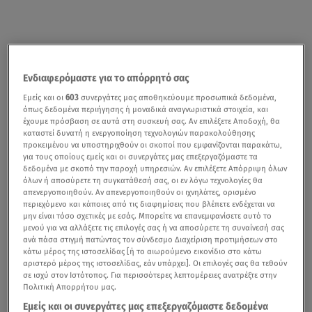
Ενδιαφερόμαστε για το απόρρητό σας
Εμείς και οι
603
συνεργάτες μας αποθηκεύουμε προσωπικά δεδομένα,
όπως δεδομένα περιήγησης ή μοναδικά αναγνωριστικά στοιχεία, και
έχουμε πρόσβαση σε αυτά στη συσκευή σας. Αν επιλέξετε Αποδοχή, θα
καταστεί δυνατή η ενεργοποίηση τεχνολογιών παρακολούθησης
προκειμένου να υποστηριχθούν οι σκοποί που εμφανίζονται παρακάτω,
για τους οποίους εμείς και οι συνεργάτες μας επεξεργαζόμαστε τα
δεδομένα με σκοπό την παροχή υπηρεσιών. Αν επιλέξετε Απόρριψη όλων
όλων ή αποσύρετε τη συγκατάθεσή σας, οι εν λόγω τεχνολογίες θα
απενεργοποιηθούν. Αν απενεργοποιηθούν οι ιχνηλάτες, ορισμένο
περιεχόμενο και κάποιες από τις διαφημίσεις που βλέπετε ενδέχεται να
μην είναι τόσο σχετικές με εσάς. Μπορείτε να επανεμφανίσετε αυτό το
μενού για να αλλάξετε τις επιλογές σας ή να αποσύρετε τη συναίνεσή σας
ανά πάσα στιγμή πατώντας τον σύνδεσμο Διαχείριση προτιμήσεων στο
κάτω μέρος της ιστοσελίδας [ή το αιωρούμενο εικονίδιο στο κάτω
αριστερό μέρος της ιστοσελίδας, εάν υπάρχει]. Οι επιλογές σας θα τεθούν
σε ισχύ στον Ιστότοπος. Για περισσότερες λεπτομέρειες ανατρέξτε στην
Πολιτική Απορρήτου μας.
Εμείς και οι συνεργάτες μας επεξεργαζόμαστε δεδομένα