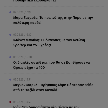
Προληπτικά εκδόθηκε 112
09.08.26 , 17:19
Μάρα Ζαχαρέα: Το πρωινό της στην Πάρο με την
καλύτερη παρέα!
09.08.26 , 16:30
Ιωάννα Μπούκη: Οι διακοπές με τον Αντώνη
Σροίτερ και το... χρέος!
09.08.26 , 16:00
Οι 5 απλές συνήθειες που θα σε βοηθήσουν να
ζήσεις μέχρι τα 100
09.08.26 , 15:54
Μέγκαν Μαρκλ - Πρίγκιπας Χάρι: Πόσταραν selfie
από το ταξίδι στον Καναδά
09.08.26 , 15:40
Ιράν: Στη δημοσιότητα νέο βίντεο με τον