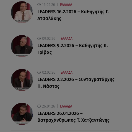
Αδιάβροχη μάσκαρα: αφαίρεσε την χωρίς να
16.02.26
ΕΛΛΑΔΑ
ταλαιπωρείς τις βλεφερίδες σου
LEADERS 16.2.2026 – Καθηγητής Γ.
Ατσαλάκης
09.08.26 , 13:47
Χούθι: «Χτύπησαν» διυλιστήριο της Aramco στη
Σαουδική Αραβία
09.02.26
ΕΛΛΑΔΑ
LEADERS 9.2.2026 – Καθηγητής Κ.
Γρίβας
09.08.26 , 13:31
Μήλος: Ελικόπτερο προσγειώθηκε στο
Σαρακήνικο
02.02.26
ΕΛΛΑΔΑ
LEADERS 2.2.2026 – Συνταγματάρχης
09.08.26 , 13:30
Π. Νάστος
Μαντόνα για Γουίλιαμ Όρμπιτ: «Η μουσική σου
μου έδωσε ένα μαγικό χαλί»
26.01.26
ΕΛΛΑΔΑ
09.08.26 , 13:15
LEADERS 26.01.2026 –
Σε Red Code και αύριο Αττική και 15 ακόμα
Βατραχάνθρωπος Τ. Χατζαντώνης
περιοχές - 400 φωτιές σε 10 μέρες