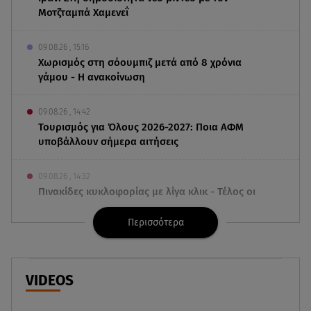
Μοτζταμπά Χαμενεΐ
09.08.26 , 15:16
Χωρισμός στη σόουμπιζ μετά από 8 χρόνια
γάμου - Η ανακοίνωση
09.08.26 , 14:42
Τουρισμός για Όλους 2026-2027: Ποια ΑΦΜ
υποβάλλουν σήμερα αιτήσεις
09.08.26 , 14:32
Πινακίδες κυκλοφορίας με λίγα κλικ - Τέλος οι
καθυστερήσεις
Περισσότερα
09.08.26 , 14:01
Γνωστός δημοσιογράφος αποκάλυψε ότι
σύντομα παντρεύεται τη σύντροφό του
VIDEOS
09.08.26 , 14:00