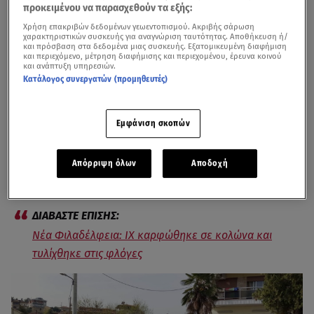
προκειμένου να παρασχεθούν τα εξής:
Χρήση επακριβών δεδομένων γεωεντοπισμού. Ακριβής σάρωση
χαρακτηριστικών συσκευής για αναγνώριση ταυτότητας. Αποθήκευση ή/
και πρόσβαση στα δεδομένα μιας συσκευής. Εξατομικευμένη διαφήμιση
και περιεχόμενο, μέτρηση διαφήμισης και περιεχομένου, έρευνα κοινού
και ανάπτυξη υπηρεσιών.
Κατάλογος συνεργατών (προμηθευτές)
Εμφάνιση σκοπών
Σοβαρό
τροχαίο
σημειώθηκε το πρωί της Δευτέρας 1
Απριλίου στην Πατρίδα Βέροιας, με μία γυναίκα νεκρή
Απόρριψη όλων
Αποδοχή
και άλλη μία σοβαρά τραυματισμένη.
Νέα Φιλαδέλφεια: ΙΧ καρφώθηκε σε κολώνα και
τυλίχθηκε στις φλόγες