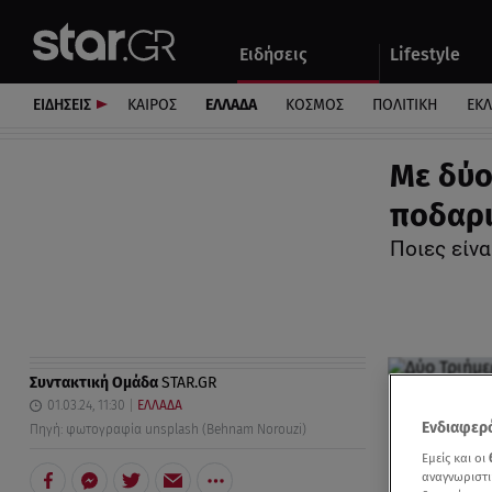
Αθλητικά
Quiz
Ειδήσεις
Lifestyle
Αυτοκίνητο
ΕΙΔΗΣΕΙΣ
ΚΑΙΡΟΣ
ΕΛΛΑΔΑ
ΚΟΣΜΟΣ
ΠΟΛΙΤΙΚΗ
ΕΚ
Με δύο 
ποδαρι
Ποιες είνα
Συντακτική Ομάδα
STAR.GR
01.03.24, 11:30
ΕΛΛΑΔΑ
Ενδιαφερό
Πηγή: φωτογραφία unsplash (Behnam Norouzi)
Εμείς και οι
αναγνωριστι