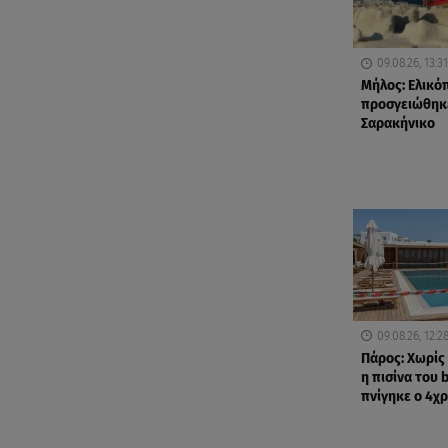
09.08.26, 13:31
Μήλος: Ελικό
προσγειώθηκ
Σαρακήνικο
09.08.26, 12:2
Πάρος: Χωρί
η πισίνα του 
πνίγηκε ο 4χ