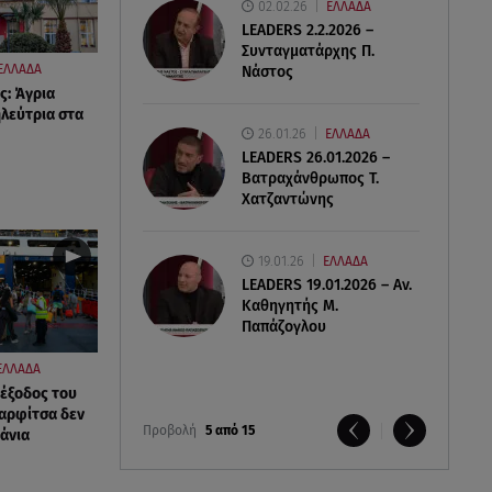
02.02.26
ΕΛΛΑΔΑ
LEADERS 2.2.2026 –
Συνταγματάρχης Π.
ΕΛΛΑΔΑ
Νάστος
ς: Άγρια
ηλεύτρια στα
26.01.26
ΕΛΛΑΔΑ
LEADERS 26.01.2026 –
Βατραχάνθρωπος Τ.
Χατζαντώνης
19.01.26
ΕΛΛΑΔΑ
LEADERS 19.01.2026 – Αν.
Καθηγητής Μ.
Παπάζογλου
ΕΛΛΑΔΑ
έξοδος του
αρφίτσα δεν
Προβολή
5 από 15
άνια