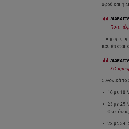
αφού και η ε
Πότε πέφ
Τριήμερο, ό
που έπεται ε
3+1 προο
Συνολικά το 
16 με 18 
23 με 25 
Θεοτόκου,
22 με 24 