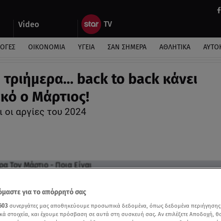
Video
ΛΟΓΕΣ
ΟΙΚΟΝΟΜΙΑ
ΥΓΕΙΑ
ΣΑΝ ΣΗΜΕΡΑ
ΑΘΛΗΤΙΚΑ
ΑΥΤΟ
τριήμερα... back to back κάνει
κό ο Μάρτιος!
ι οι αργίες του 2024
μαστε για το απόρρητό σας
603
συνεργάτες μας αποθηκεύουμε προσωπικά δεδομένα, όπως δεδομένα περιήγησης
κά στοιχεία, και έχουμε πρόσβαση σε αυτά στη συσκευή σας. Αν επιλέξετε Αποδοχή, θ