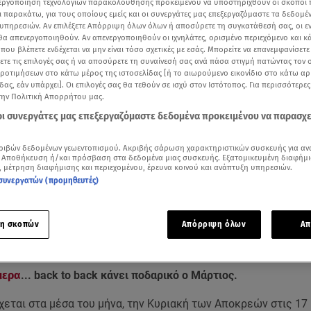
νεργοποίηση τεχνολογιών παρακολούθησης προκειμένου να υποστηριχθούν οι σκοποί
ι παρακάτω, για τους οποίους εμείς και οι συνεργάτες μας επεξεργαζόμαστε τα δεδομέ
υπηρεσιών. Αν επιλέξετε Απόρριψη όλων όλων ή αποσύρετε τη συγκατάθεσή σας, οι ε
 θα απενεργοποιηθούν. Αν απενεργοποιηθούν οι ιχνηλάτες, ορισμένο περιεχόμενο και κά
 που βλέπετε ενδέχεται να μην είναι τόσο σχετικές με εσάς. Μπορείτε να επανεμφανίσετ
ξετε τις επιλογές σας ή να αποσύρετε τη συναίνεσή σας ανά πάσα στιγμή πατώντας τον
προτιμήσεων στο κάτω μέρος της ιστοσελίδας [ή το αιωρούμενο εικονίδιο στο κάτω α
δας, εάν υπάρχει]. Οι επιλογές σας θα τεθούν σε ισχύ στον Ιστότοπος. Για περισσότερε
την Πολιτική Απορρήτου μας.
 οι συνεργάτες μας επεξεργαζόμαστε δεδομένα προκειμένου να παρασχ
ριβών δεδομένων γεωεντοπισμού. Ακριβής σάρωση χαρακτηριστικών συσκευής για αν
 Αποθήκευση ή/και πρόσβαση στα δεδομένα μιας συσκευής. Εξατομικευμένη διαφήμι
, μέτρηση διαφήμισης και περιεχομένου, έρευνα κοινού και ανάπτυξη υπηρεσιών.
Δείτε περισσότερα άρθρα μας στα αποτελέσματα αναζήτησης
συνεργατών (προμηθευτές)
Add star.gr on Google
η σκοπών
Απόρριψη όλων
Απ
ριήμερα και οι αργίες του 2024 / Βίντεο αρχείου Ερτ
μερα
... back to back κάνει ποδαρικό ο Μάρτιος.
εται στα μέσα του μήνα, την Κυριακή των Αποκρεών στις 17