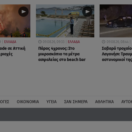
9
ΕΛΛΑΔΑ
09.08.26, 09:33
ΕΛΛΑΔΑ
09.08.26, 08:44
ode σε Αττική
Πάρος 4χρονος: Στο
Σοβαρό τροχαίο
εριοχές
μικροσκόπιο τα μέτρα
Λαγονήσι: Τραυμ
ασφαλείας στο beach bar
αστυνομικοί της
ΛΟΓΕΣ
ΟΙΚΟΝΟΜΙΑ
ΥΓΕΙΑ
ΣΑΝ ΣΗΜΕΡΑ
ΑΘΛΗΤΙΚΑ
ΑΥΤΟ