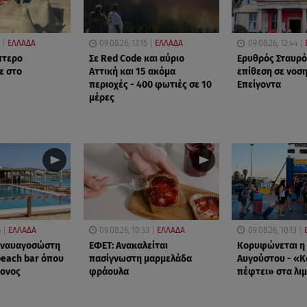
ΕΛΛΑΔΑ
09.08.26, 13:15
ΕΛΛΑΔΑ
09.08.26, 12:44
πτερο
Σε Red Code και αύριο
Ερυθρός Σταυρό
ε στο
Αττική και 15 ακόμα
επίθεση σε νοσ
περιοχές - 400 φωτιές σε 10
Επείγοντα
μέρες
8
ΕΛΛΑΔΑ
09.08.26, 10:33
ΕΛΛΑΔΑ
09.08.26, 10:13
ς ναυαγοσώστη
ΕΦΕΤ: Ανακαλείται
Κορυφώνεται η 
beach bar όπου
πασίγνωστη μαρμελάδα
Αυγούστου - «Κ
ρονος
φράουλα
πέφτει» στα λιμ