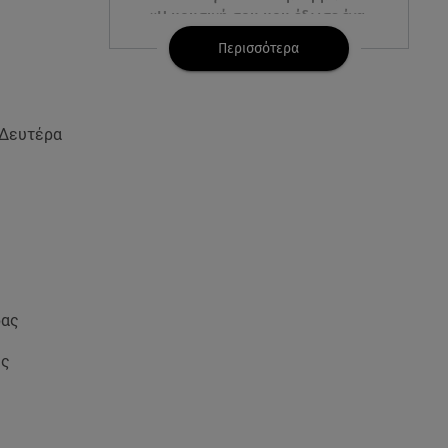
«Η μουσική σου μου έδωσε ένα
μαγικό χαλί»
Περισσότερα
09.08.26 , 13:15
Σε Red Code και αύριο Αττική
και 15 ακόμα περιοχές - 400
 Δευτέρα
φωτιές σε 10 μέρες
09.08.26 , 12:54
Βαλέρια Χοψονίδου: Βάφτισε
τον γιο της στη Βουλιαγμένη -
Το όνομα που πήρε
09.08.26 , 12:44
ρας
Ερυθρός Σταυρός: Άγρια
επίθεση σε νοσηλεύτρια στα
ης
Επείγοντα
09.08.26 , 12:28