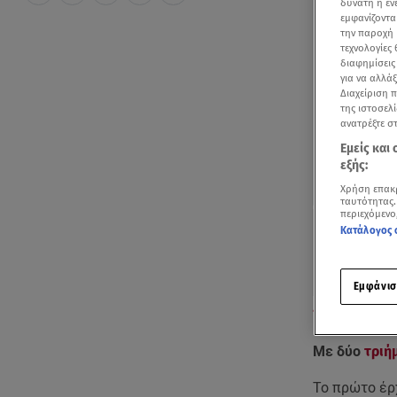
δυνατή η ε
εμφανίζοντα
την παροχή 
τεχνολογίες
διαφημίσεις
για να αλλά
Διαχείριση 
της ιστοσελί
ανατρέξτε σ
Εμείς και
εξής:
Χρήση επακ
ταυτότητας.
περιεχόμενο
Κατάλογος 
Εμφάνισ
Ποια είναι τα τ
Με δύο
τριή
Το πρώτο έρχ