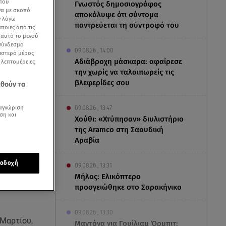
 που
Γνωστός δημοσιογράφος
να με σκοπό
αποκάλυψε ότι σύντομα
ν λόγω
παντρεύεται τη σύντροφό του
ποιες από τις
ε αυτό το μενού
 σύνδεσμο
09.08.26 , 14:00
ριστερό μέρος
Αδιάβροχη μάσκαρα: αφαίρεσε
ς λεπτομέρειες
την χωρίς να ταλαιπωρείς τις
βλεφερίδες σου
εθούν τα
αγνώριση
09.08.26 , 13:47
ση και
Χούθι: «Χτύπησαν» διυλιστήριο
της Aramco στη Σαουδική
Αραβία
οδοχή
09.08.26 , 13:31
Μήλος: Ελικόπτερο
προσγειώθηκε στο Σαρακήνικο
09.08.26 , 13:30
 Μαρτίου,
Μαντόνα για Γουίλιαμ Όρμπιτ: