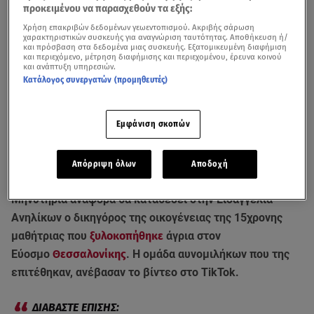
προκειμένου να παρασχεθούν τα εξής:
Χρήση επακριβών δεδομένων γεωεντοπισμού. Ακριβής σάρωση
χαρακτηριστικών συσκευής για αναγνώριση ταυτότητας. Αποθήκευση ή/
και πρόσβαση στα δεδομένα μιας συσκευής. Εξατομικευμένη διαφήμιση
και περιεχόμενο, μέτρηση διαφήμισης και περιεχομένου, έρευνα κοινού
και ανάπτυξη υπηρεσιών.
Κατάλογος συνεργατών (προμηθευτές)
Σοκάρουν οι λεπτομέρειες που έρχονται στο φως για την υπόθεση
Εμφάνιση σκοπών
ξυλοδαρμού μίας 15χρονης μαθήτριας στην περιοχή του Ευόσμου στη
Θεσσαλονίκη - Tι καταγγέλλει ο δικηγόρος της οικογένειας της
Απόρριψη όλων
Αποδοχή
μαθήτριας / Βίντεο από MEGA
Μηνυτήρια αναφορά θα καταθέσει στην Eισαγγελία
Aνηλίκων ο δικηγόρος της οικογένειας της 15χρονης
μαθήτριας που
ξυλοκοπήθηκε
άγρια στον
Εύοσμο
Θεσσαλονίκης
. Η ομάδα αυνομιλήκων που της
επιτέθηκαν, ανέβασαν το βίντεο στο TikTok.