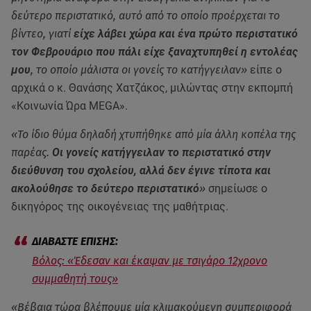
δεύτερο περιστατικό, αυτό από το οποίο προέρχεται το
βίντεο, γιατί
είχε λάβει χώρα και ένα πρώτο περιστατικό
τον Φεβρουάριο που πάλι είχε ξαναχτυπηθεί η εντολέας
μου
, το οποίο μάλιστα οι γονείς το κατήγγειλαν»
είπε ο
αρχικά ο κ. Θανάσης Χατζάκος, μιλώντας στην εκπομπή
«Κοινωνία Ώρα MEGA».
«Το ίδιο θύμα δηλαδή χτυπήθηκε από μία άλλη κοπέλα της
παρέας.
Οι γονείς κατήγγειλαν το περιστατικό στην
διεύθυνση του σχολείου, αλλά δεν έγινε τίποτα και
ακολούθησε το δεύτερο περιστατικό
»
σημείωσε
ο
δικηγόρος της οικογένειας της μαθήτριας.
Βόλος: «Έδεσαν και έκαψαν με τσιγάρο 12χρονο
συμμαθητή τους»
«Βέβαια τώρα βλέπουμε μία κλιμακούμενη συμπεριφορά