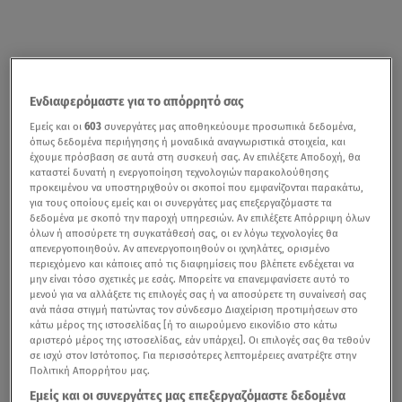
Ενδιαφερόμαστε για το απόρρητό σας
Εμείς και οι
603
συνεργάτες μας αποθηκεύουμε προσωπικά δεδομένα,
όπως δεδομένα περιήγησης ή μοναδικά αναγνωριστικά στοιχεία, και
έχουμε πρόσβαση σε αυτά στη συσκευή σας. Αν επιλέξετε Αποδοχή, θα
καταστεί δυνατή η ενεργοποίηση τεχνολογιών παρακολούθησης
προκειμένου να υποστηριχθούν οι σκοποί που εμφανίζονται παρακάτω,
για τους οποίους εμείς και οι συνεργάτες μας επεξεργαζόμαστε τα
δεδομένα με σκοπό την παροχή υπηρεσιών. Αν επιλέξετε Απόρριψη όλων
όλων ή αποσύρετε τη συγκατάθεσή σας, οι εν λόγω τεχνολογίες θα
απενεργοποιηθούν. Αν απενεργοποιηθούν οι ιχνηλάτες, ορισμένο
περιεχόμενο και κάποιες από τις διαφημίσεις που βλέπετε ενδέχεται να
μην είναι τόσο σχετικές με εσάς. Μπορείτε να επανεμφανίσετε αυτό το
μενού για να αλλάξετε τις επιλογές σας ή να αποσύρετε τη συναίνεσή σας
ανά πάσα στιγμή πατώντας τον σύνδεσμο Διαχείριση προτιμήσεων στο
κάτω μέρος της ιστοσελίδας [ή το αιωρούμενο εικονίδιο στο κάτω
αριστερό μέρος της ιστοσελίδας, εάν υπάρχει]. Οι επιλογές σας θα τεθούν
σε ισχύ στον Ιστότοπος. Για περισσότερες λεπτομέρειες ανατρέξτε στην
Πολιτική Απορρήτου μας.
Εμείς και οι συνεργάτες μας επεξεργαζόμαστε δεδομένα