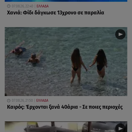
07.08.26, 22:40
ΕΛΛΑΔΑ
Χανιά: Φίδι δάγκωσε 13χρονο σε παραλία
07.08.26, 21:50
ΕΛΛΑΔΑ
Καιρός: Έρχονται ξανά 40άρια - Σε ποιες περιοχές