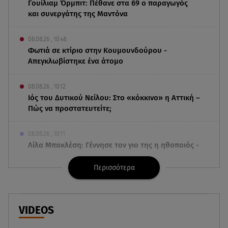
Γουίλιαμ Όρμπιτ: Πέθανε στα 69 ο παραγωγός
και συνεργάτης της Μαντόνα
08.08.26 , 10:46
Φωτιά σε κτίριο στην Κουμουνδούρου -
Απεγκλωβίστηκε ένα άτομο
08.08.26 , 10:12
Ιός του Δυτικού Νείλου: Στο «κόκκινο» η Αττική –
Πώς να προστατευτείτε;
08.08.26 , 10:11
Λίλα Μπακλέση: Γέννησε τον γιο της η ηθοποιός -
Η πρώτη φωτογραφία
Περισσότερα
08.08.26 , 10:00
Νηστίσιμη συνταγή για να φτιάξετε χαλβά με
σοκολάτα και πορτοκάλι
VIDEOS