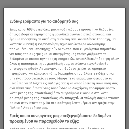
Ενδιαφερόμαστε για το απόρρητό σας
Εμείς και οι
603
συνεργάτες μας αποθηκεύουμε προσωπικά δεδομένα,
όπως δεδομένα περιήγησης ή μοναδικά αναγνωριστικά στοιχεία, και
έχουμε πρόσβαση σε αυτά στη συσκευή σας. Αν επιλέξετε Αποδοχή, θα
καταστεί δυνατή η ενεργοποίηση τεχνολογιών παρακολούθησης
προκειμένου να υποστηριχθούν οι σκοποί που εμφανίζονται παρακάτω,
για τους οποίους εμείς και οι συνεργάτες μας επεξεργαζόμαστε τα
δεδομένα με σκοπό την παροχή υπηρεσιών. Αν επιλέξετε Απόρριψη όλων
όλων ή αποσύρετε τη συγκατάθεσή σας, οι εν λόγω τεχνολογίες θα
απενεργοποιηθούν. Αν απενεργοποιηθούν οι ιχνηλάτες, ορισμένο
περιεχόμενο και κάποιες από τις διαφημίσεις που βλέπετε ενδέχεται να
μην είναι τόσο σχετικές με εσάς. Μπορείτε να επανεμφανίσετε αυτό το
μενού για να αλλάξετε τις επιλογές σας ή να αποσύρετε τη συναίνεσή σας
ανά πάσα στιγμή πατώντας τον σύνδεσμο Διαχείριση προτιμήσεων στο
κάτω μέρος της ιστοσελίδας [ή το αιωρούμενο εικονίδιο στο κάτω
αριστερό μέρος της ιστοσελίδας, εάν υπάρχει]. Οι επιλογές σας θα τεθούν
σε ισχύ στον Ιστότοπος. Για περισσότερες λεπτομέρειες ανατρέξτε στην
Πολιτική Απορρήτου μας.
Εμείς και οι συνεργάτες μας επεξεργαζόμαστε δεδομένα
προκειμένου να παρασχεθούν τα εξής:
Χρήση επακριβών δεδομένων γεωεντοπισμού. Ακριβής σάρωση