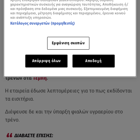
χαρακτηριστικών συσκευής για αναγνώριση ταυτότητας. Αποθήκευση ή/
και πρόσβαση στα δεδομένα μιας συσκευής. Εξατομικευμένη διαφήμιση
και περιεχόμενο, μέτρηση διαφήμισης και περιεχομένου, έρευνα κοινού
και ανάπτυξη υπηρεσιών.
Κατάλογος συνεργατών (προμηθευτές)
Εμφάνιση σκοπών
Απόρριψη όλων
Αποδοχή
Η Hellenic Train εξέδωσε νέα ανακοίνωση για την
ανείπωτη τραγωδία με τη φονική σύγκρουση δύο
τρένων στα
Τέμπη
.
Η εταιρεία έδωσε λεπτομέρειες για το πως εκδίδονται
τα εισιτήρια.
Διέψευσε δε και την ύπαρξη φιαλών υγραερίου στο
τρένο.