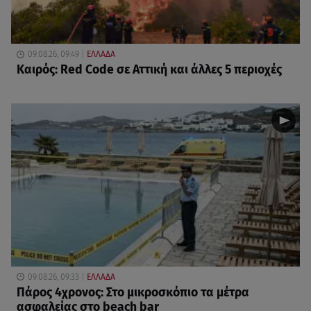
09.08.26, 09:49
ΕΛΛΑΔΑ
Καιρός: Red Code σε Αττική και άλλες 5 περιοχές
09.08.26, 09:33
ΕΛΛΑΔΑ
Πάρος 4χρονος: Στο μικροσκόπιο τα μέτρα
ασφαλείας στο beach bar