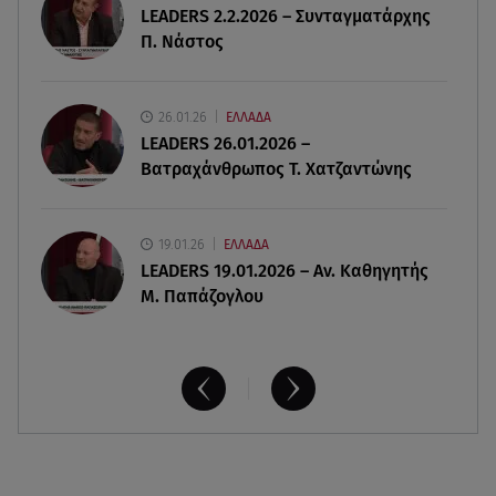
LEADERS 2.2.2026 – Συνταγματάρχης
09.08.26 , 12:44
Π. Νάστος
Ερυθρός Σταυρός: Άγρια επίθεση σε νοσηλεύτρια
στα Επείγοντα
26.01.26
ΕΛΛΑΔΑ
09.08.26 , 12:28
LEADERS 26.01.2026 –
Πάρος: Χωρίς ναυαγοσώστη η πισίνα του beach
Βατραχάνθρωπος Τ. Χατζαντώνης
bar όπου πνίγηκε ο 4χρονος
19.01.26
ΕΛΛΑΔΑ
LEADERS 19.01.2026 – Αν. Καθηγητής
Μ. Παπάζογλου