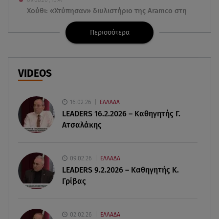
Χούθι: «Χτύπησαν» διυλιστήριο της Aramco στη
Σαουδική Αραβία
Περισσότερα
09.08.26 , 13:31
Μήλος: Ελικόπτερο προσγειώθηκε στο
Σαρακήνικο
VIDEOS
09.08.26 , 13:30
Μαντόνα για Γουίλιαμ Όρμπιτ: «Η μουσική σου
16.02.26
ΕΛΛΑΔΑ
μου έδωσε ένα μαγικό χαλί»
LEADERS 16.2.2026 – Καθηγητής Γ.
Ατσαλάκης
09.08.26 , 13:15
Σε Red Code και αύριο Αττική και 15 ακόμα
περιοχές - 400 φωτιές σε 10 μέρες
09.02.26
ΕΛΛΑΔΑ
LEADERS 9.2.2026 – Καθηγητής Κ.
Γρίβας
09.08.26 , 12:54
Βαλέρια Χοψονίδου: Βάφτισε τον γιο της στη
Βουλιαγμένη - Το όνομα που πήρε
02.02.26
ΕΛΛΑΔΑ