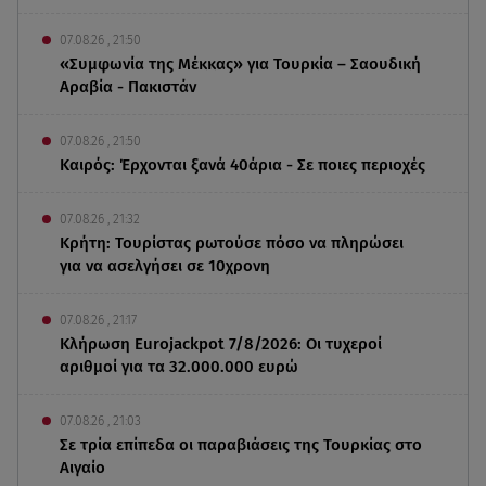
07.08.26 , 21:50
«Συμφωνία της Μέκκας» για Τουρκία – Σαουδική
Αραβία - Πακιστάν
07.08.26 , 21:50
Καιρός: Έρχονται ξανά 40άρια - Σε ποιες περιοχές
07.08.26 , 21:32
Κρήτη: Τουρίστας ρωτούσε πόσο να πληρώσει
για να ασελγήσει σε 10χρονη
07.08.26 , 21:17
Κλήρωση Eurojackpot 7/8/2026: Οι τυχεροί
αριθμοί για τα 32.000.000 ευρώ
07.08.26 , 21:03
Σε τρία επίπεδα οι παραβιάσεις της Τουρκίας στο
Αιγαίο