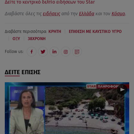
Δείτε το κεντρικό δελτίο ειδήσεων του Star
Διαβάστε όλες τις
ειδήσεις
από την
Ελλάδα
και τον
Κόσμο
.
|
Διαβάστε περισσότερα:
ΚΡΗΤΗ
ΕΠΙΘΕΣΗ ΜΕ ΚΑΥΣΤΙΚΟ ΥΓΡΟ
|
|
ΟΞΥ
38ΧΡΟΝΗ
Follow us:
ΔΕΙΤΕ ΕΠΙΣΗΣ