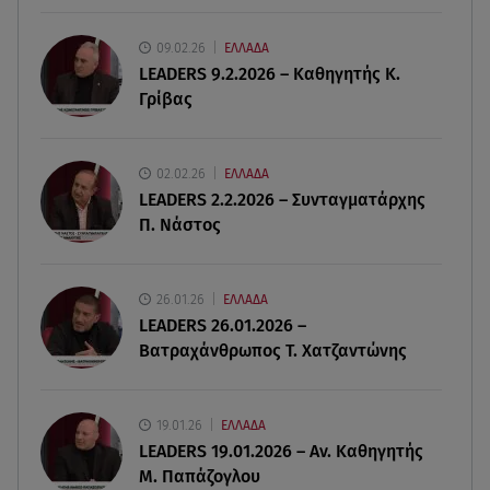
09.02.26
ΕΛΛΑΔΑ
07.08.26 , 18:45
LEADERS 9.2.2026 – Καθηγητής Κ.
Φωτιά στο Στεφάνι Κορίνθου: Μήνυμα από το 112
Γρίβας
- Σηκώθηκαν εναέρια μέσα
07.08.26 , 18:34
02.02.26
ΕΛΛΑΔΑ
Έξοδος Αυγούστου: Στο 100% η πληρότητα για
LEADERS 2.2.2026 – Συνταγματάρχης
Κυκλάδες
Π. Νάστος
07.08.26 , 17:44
Παιδικοί σταθμοί: Πότε βγαίνουν τα προσωρινά
26.01.26
ΕΛΛΑΔΑ
αποτελέσματα
LEADERS 26.01.2026 –
Βατραχάνθρωπος Τ. Χατζαντώνης
19.01.26
ΕΛΛΑΔΑ
LEADERS 19.01.2026 – Αν. Καθηγητής
Μ. Παπάζογλου