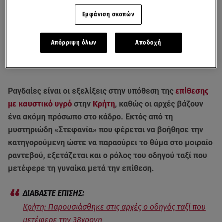
Εμφάνιση σκοπών
Απόρριψη όλων
Αποδοχή
Ραγδαίες είναι οι εξελίξεις στην υπόθεση της
επίθεσης
με καυστικό υγρό
στην
Κρήτη
, καθώς οι αρχές βάζουν
ένα ακόμη πρόσωπο στο κάδρο. Εκτός από τη
μυστηριώδη «Στεφανία» που φέρεται να βοήθησε την
κατηγορούμενη ώστε να παρασύρει το θύμα στο μοιραίο
ραντεβού, εξετάζεται και ο ρόλος του οδηγού ταξί που
μετέφερε τη γυναίκα μετά την επίθεση.
Κρήτη: Παρουσιάσθηκε στις αρχές ο οδηγός ταξί που
μετέφερε την 38χρονη