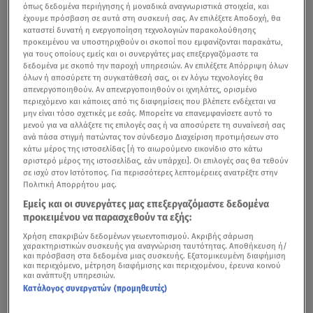
όπως δεδομένα περιήγησης ή μοναδικά αναγνωριστικά στοιχεία, και
έχουμε πρόσβαση σε αυτά στη συσκευή σας. Αν επιλέξετε Αποδοχή, θα
καταστεί δυνατή η ενεργοποίηση τεχνολογιών παρακολούθησης
προκειμένου να υποστηριχθούν οι σκοποί που εμφανίζονται παρακάτω,
για τους οποίους εμείς και οι συνεργάτες μας επεξεργαζόμαστε τα
δεδομένα με σκοπό την παροχή υπηρεσιών. Αν επιλέξετε Απόρριψη όλων
όλων ή αποσύρετε τη συγκατάθεσή σας, οι εν λόγω τεχνολογίες θα
απενεργοποιηθούν. Αν απενεργοποιηθούν οι ιχνηλάτες, ορισμένο
περιεχόμενο και κάποιες από τις διαφημίσεις που βλέπετε ενδέχεται να
μην είναι τόσο σχετικές με εσάς. Μπορείτε να επανεμφανίσετε αυτό το
μενού για να αλλάξετε τις επιλογές σας ή να αποσύρετε τη συναίνεσή σας
ανά πάσα στιγμή πατώντας τον σύνδεσμο Διαχείριση προτιμήσεων στο
κάτω μέρος της ιστοσελίδας [ή το αιωρούμενο εικονίδιο στο κάτω
αριστερό μέρος της ιστοσελίδας, εάν υπάρχει]. Οι επιλογές σας θα τεθούν
σε ισχύ στον Ιστότοπος. Για περισσότερες λεπτομέρειες ανατρέξτε στην
Πολιτική Απορρήτου μας.
Εμείς και οι συνεργάτες μας επεξεργαζόμαστε δεδομένα
προκειμένου να παρασχεθούν τα εξής:
Χρήση επακριβών δεδομένων γεωεντοπισμού. Ακριβής σάρωση
χαρακτηριστικών συσκευής για αναγνώριση ταυτότητας. Αποθήκευση ή/
και πρόσβαση στα δεδομένα μιας συσκευής. Εξατομικευμένη διαφήμιση
και περιεχόμενο, μέτρηση διαφήμισης και περιεχομένου, έρευνα κοινού
και ανάπτυξη υπηρεσιών.
Κατάλογος συνεργατών (προμηθευτές)