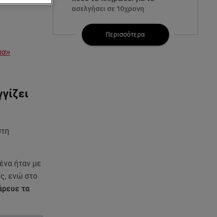
υτεί και τον
ασελγήσει σε 10χρονη
07.08.26 , 21:17
Περισσότερα
Κλήρωση Eurojackpot
ια»
7/8/2026: Οι τυχεροί αριθμοί για
τα 32.000.000 ευρώ
07.08.26 , 21:03
γγίζει
Σε τρία επίπεδα οι παραβιάσεις
της Τουρκίας στο Αιγαίο
στη
07.08.26 , 21:00
MINI Aceman E: Τα αξεσουάρ για
περιπετειώδεις διαδρομές
ένα ήταν με
ς, ενώ στο
07.08.26 , 20:47
άρευε τα
Χανιά: Νεκρή βρέθηκε
αγνοούμενη - Ξέφυγε από
αστυνομικούς που την