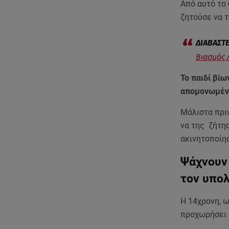
Από αυτό το 
ζητούσε να 
Βιασμός 
Το παιδί βίω
απομονωμένε
Μάλιστα πρι
να της ζήτησ
ακινητοποίη
Ψάχνουν 
τον υπολ
Η 14χρονη, ω
προχωρήσει 