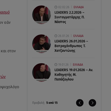
02.02.26
ΕΛΛΑΔΑ
βιασμό
LEADERS 2.2.2026 –
Συνταγματάρχης Π.
Νάστος
υν εάν
26.01.26
ΕΛΛΑΔΑ
LEADERS 26.01.2026 –
Βατραχάνθρωπος Τ.
 και στον
Χατζαντώνης
19.01.26
ΕΛΛΑΔΑ
LEADERS 19.01.2026 – Αν.
Καθηγητής Μ.
στών
Παπάζογλου
δοψυχολόγο
Προβολή
5 από 15