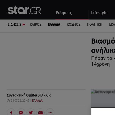
Αθλητικά
Quiz
Ειδήσεις
Lifestyle
Αυτοκίνητο
ΕΙΔΗΣΕΙΣ
ΚΑΙΡΟΣ
ΕΛΛΑΔΑ
ΚΟΣΜΟΣ
ΠΟΛΙΤΙΚΗ
ΕΚ
Βιασμό
ανήλικ
Πήραν το 
14χρονη
Συντακτική Ομάδα
STAR.GR
31.07.22, 20:42
ΕΛΛΑΔΑ