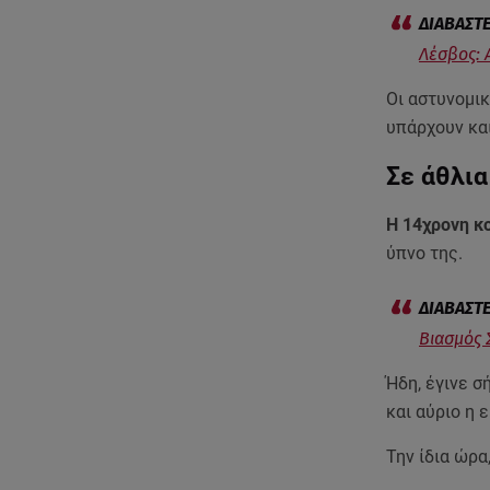
Λέσβος: 
Οι αστυνομικ
υπάρχουν κα
Σε άθλια
Η 14χρονη κ
ύπνο της.
Βιασμός 
Ήδη, έγινε 
και αύριο η 
Την ίδια ώρα