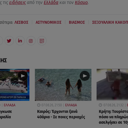
ς τις
ειδήσεις
από την
Ελλάδα
και τον
Κόσμο
.
|
|
|
σότερα:
ΛΕΣΒΟΣ
ΑΣΤΥΝΟΜΙΚΟΣ
ΒΙΑΣΜΟΣ
ΣΕΞΟΥΑΛΙΚΗ ΚΑΚΟΠ
ΣΗΣ
0
ΕΛΛΑΔΑ
07.08.26, 21:50
ΕΛΛΑΔΑ
07.08.26, 21:32
δάγκωσε
Καιρός: Έρχονται ξανά
Κρήτη: Τουρίστ
αραλία
40άρια - Σε ποιες περιοχές
πόσο να πληρώσε
ασελγήσει σε 1