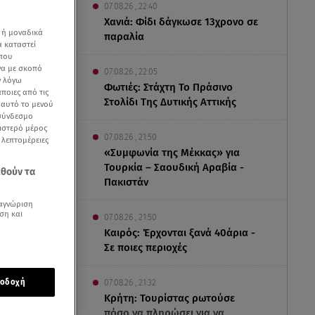
07.08.26 , 22:40
Χανιά: Φίδι δάγκωσε 13χρονο σε
 ή μοναδικά
παραλία
α καταστεί
 που
να με σκοπό
07.08.26 , 22:05
ν λόγω
Φωτιές: Στάχτη Το Πράσινο
ποιες από τις
Στολίδι Της Δυτικής Αττικής
ε αυτό το μενού
 σύνδεσμο
ριστερό μέρος
07.08.26 , 21:50
ς λεπτομέρειες
«Συμφωνία της Μέκκας» για
Τουρκία – Σαουδική Αραβία -
εθούν τα
Πακιστάν
αγνώριση
ση και
07.08.26 , 21:50
Καιρός: Έρχονται ξανά 40άρια -
Σε ποιες περιοχές
ό
και
οδοχή
07.08.26 , 21:32
Κρήτη: Τουρίστας ρωτούσε
πόσο να πληρώσει για να