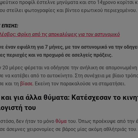
ψεύτικο προφίλ έστελνε μηνύματα και στο 14χρονο κορίτσι κ
του στείλει φωτογραφίες και βίντεο ερωτικού περιεχομένου.
Λέσβος: Φρίκη από τις αποκαλύψεις για τον αστυνομικό
νε έναν εφιάλτη για 7 μήνες, με τον αστυνομικό να την οδηγε
ς περιοχές και να προχωρά σε ασελγείς πράξεις.
ν 20 μέρες φέρεται να οδήγησε την ανήλικη σε απομονωμένη 
ε να κατέβει από το αυτοκίνητο. Στη συνέχεια με βίαιο τρόπ
σε και τη
βίασε
. Εκείνη τον παρακαλούσε να σταματήσει.
και για άλλα θύματα: Κατέσχεσαν το κινη
ογιστή του
στόσο, δεν ήταν το μόνο
θύμα
του. Όπως προέκυψε από την έ
σε άσεμνες χειρονομίες σε βάρος μίας ακόμη αθλήτριάς του.