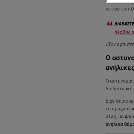
Όπως λέει η
αντιμετώπιζ
Λέσβος α
«Τον εμπιστε
Ο αστυνο
ανήλικε
Ο αστυνομικό
διαδικτυακή
Είχε δημιουρ
το πραγματι
άλλο, μ
ε ψευ
ανήλικα θύμ