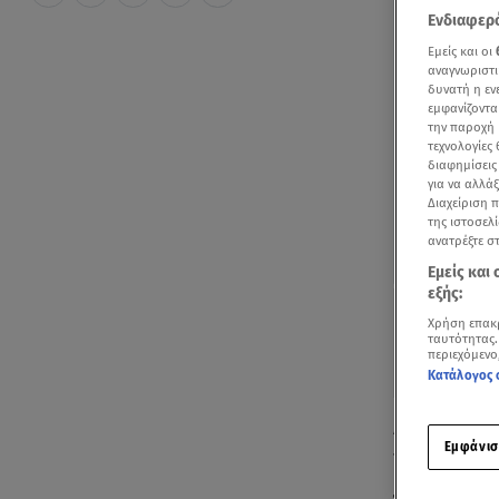
Ενδιαφερό
Εμείς και οι
αναγνωριστι
δυνατή η ε
εμφανίζοντα
την παροχή 
τεχνολογίες
διαφημίσεις
για να αλλά
Διαχείριση 
της ιστοσελί
ανατρέξτε σ
Εμείς και
εξής:
Χρήση επακ
ταυτότητας.
περιεχόμενο
Κατάλογος 
Aποτροπιασμ
Εμφάνισ
προπονητή β