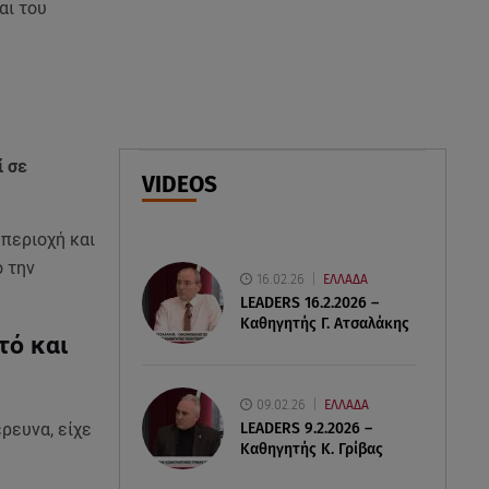
αι του
07.08.26 , 18:34
Έξοδος Αυγούστου: Στο 100% η
πληρότητα για Κυκλάδες
07.08.26 , 17:44
ί σε
Παιδικοί σταθμοί: Πότε βγαίνουν
VIDEOS
τα προσωρινά αποτελέσματα
περιοχή και
ο την
16.02.26
ΕΛΛΑΔΑ
LEADERS 16.2.2026 –
Καθηγητής Γ. Ατσαλάκης
τό και
09.02.26
ΕΛΛΑΔΑ
LEADERS 9.2.2026 –
ρευνα, είχε
Καθηγητής Κ. Γρίβας