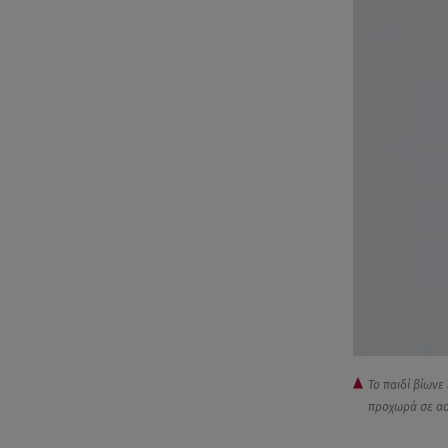
Το παιδί βίωνε
προχωρά σε ασ