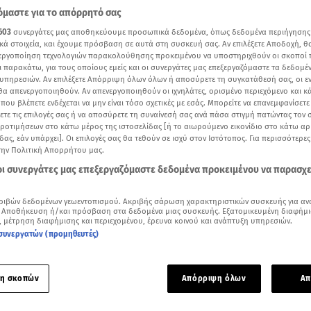
μαστε για το απόρρητό σας
603
συνεργάτες μας αποθηκεύουμε προσωπικά δεδομένα, όπως δεδομένα περιήγησης
κά στοιχεία, και έχουμε πρόσβαση σε αυτά στη συσκευή σας. Αν επιλέξετε Αποδοχή, θ
νεργοποίηση τεχνολογιών παρακολούθησης προκειμένου να υποστηριχθούν οι σκοποί
ι παρακάτω, για τους οποίους εμείς και οι συνεργάτες μας επεξεργαζόμαστε τα δεδομέ
υπηρεσιών. Αν επιλέξετε Απόρριψη όλων όλων ή αποσύρετε τη συγκατάθεσή σας, οι ε
 θα απενεργοποιηθούν. Αν απενεργοποιηθούν οι ιχνηλάτες, ορισμένο περιεχόμενο και κά
 που βλέπετε ενδέχεται να μην είναι τόσο σχετικές με εσάς. Μπορείτε να επανεμφανίσετ
ξετε τις επιλογές σας ή να αποσύρετε τη συναίνεσή σας ανά πάσα στιγμή πατώντας τον
προτιμήσεων στο κάτω μέρος της ιστοσελίδας [ή το αιωρούμενο εικονίδιο στο κάτω α
δας, εάν υπάρχει]. Οι επιλογές σας θα τεθούν σε ισχύ στον Ιστότοπος. Για περισσότερε
την Πολιτική Απορρήτου μας.
 οι συνεργάτες μας επεξεργαζόμαστε δεδομένα προκειμένου να παρασχ
Δείτε περισσότερα άρθρα μας στα αποτελέσματα αναζήτησης
ριβών δεδομένων γεωεντοπισμού. Ακριβής σάρωση χαρακτηριστικών συσκευής για αν
 Αποθήκευση ή/και πρόσβαση στα δεδομένα μιας συσκευής. Εξατομικευμένη διαφήμι
Add star.gr on Google
, μέτρηση διαφήμισης και περιεχομένου, έρευνα κοινού και ανάπτυξη υπηρεσιών.
συνεργατών (προμηθευτές)
ό προκαλούν οι αποκαλύψεις για τον παιδεραστή
αστυνομικ
η σκοπών
Απόρριψη όλων
Απ
όλεϊ στη
Λέσβο
.