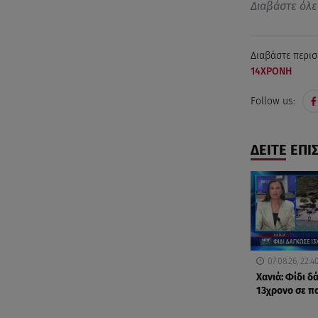
Διαβάστε όλε
Διαβάστε περισ
14ΧΡΟΝΗ
Follow us:
ΔΕΙΤΕ ΕΠΙ
07.08.26, 22:4
Χανιά: Φίδι 
13χρονο σε π