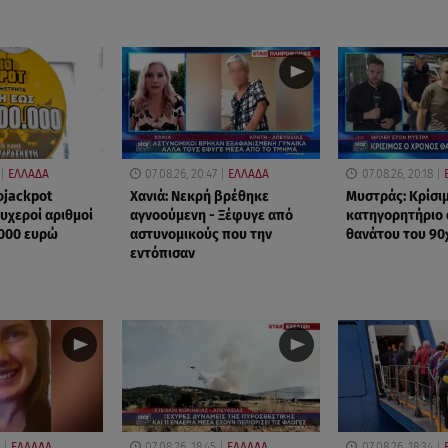
ΕΛΛΑΔΑ
07.08.26, 20:47
ΕΛΛΑΔΑ
07.08.26, 20:18
ojackpot
Χανιά: Νεκρή βρέθηκε
Μυστράς: Κρίσιμ
τυχεροί αριθμοί
αγνοούμενη - Ξέφυγε από
κατηγορητήριο 
.000 ευρώ
αστυνομικούς που την
θανάτου του 90
εντόπισαν
ΕΛΛΑΔΑ
07.08.26, 18:45
ΕΛΛΑΔΑ
07.08.26, 18:34