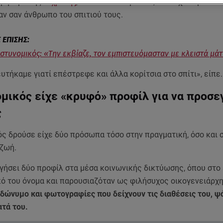
 μητέρα της
14χρονης
, που έπεσε θύμα του, τον είχαν εμπιστε
αν σαν άνθρωπο του σπιτιού τους.
στυνομικός: «Την εκβίαζε, τον εμπιστευόμασταν με κλειστά μάτ
υτήκαμε γιατί επέστρεφε και άλλα κορίτσια στο σπίτι», είπε.
μικός είχε «κρυφό» προφίλ για να προσε
ς
ς δρούσε είχε δύο πρόσωπα τόσο στην πραγματική, όσο και 
 ζωή.
γήσει δύο προφίλ στα μέσα κοινωνικής δικτύωσης, όπου στο 
κό του όνομα και παρουσιαζόταν ως φιλήσυχος οικογενειάρχη
δώνυμο και φωτογραφίες που δείχνουν τις διαθέσεις του, ψ
ατά του.