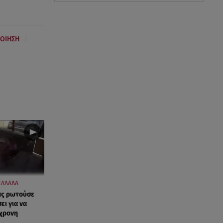
|
ΟΙΗΣΗ
ΕΛΛΑΔΑ
ας ρωτούσε
ι για να
0χρονη