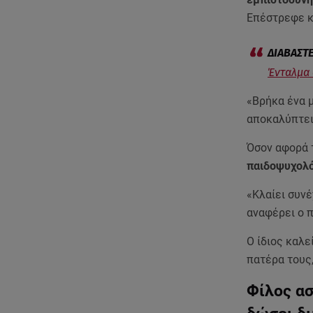
Επέστρεφε κα
Ένταλμα 
«Βρήκα ένα μ
αποκαλύπτει
Όσον αφορά τ
παιδοψυχολόγ
«Κλαίει συνέ
αναφέρει ο 
Ο ίδιος καλεί
πατέρα τους,
Φίλος ασ