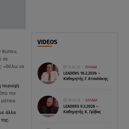
δολοφονίες του «Ζαμπόν» και
του Σκαφτούρου
07.08.26 , 12:51
Μαριαλένα Ρουμελιώτη: Δύο
-υπέροχοι- μήνες τον γιο της
VIDEOS
07.08.26 , 12:35
ν θώπευ,
Τουρισμός για όλους:
ε σε
Συνεχίζονται οι αιτήσεις – Ποιοι
ς: «Θέλω να
16.02.26
ΕΛΛΑΔΑ
κάνουν σήμερα
LEADERS 16.2.2026 –
Καθηγητής Γ. Ατσαλάκης
η περιοχή
ρόπο την
09.02.26
 μάταια.
ΕΛΛΑΔΑ
LEADERS 9.2.2026 –
Καθηγητής Κ. Γρίβας
με άλλα
 της.