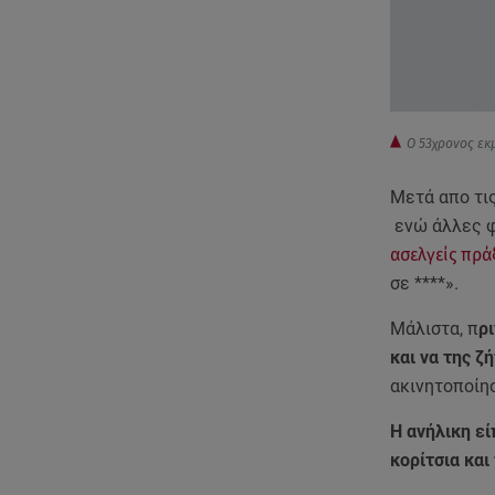
Ο 53χρονος εκ
Μετά απο τις
ενώ άλλες φ
ασελγείς πρά
σε ****».
Μάλιστα, π
ρ
και να της ζ
ακινητοποίησ
Η ανήλικη εί
κορίτσια και