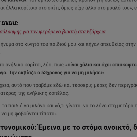
ι άλλα κορίτσια στο σπίτι, όμως είχε άλλα στο μυαλό του», ε
σύλληψης για τον φερόμενο βιαστή στα Εξάρχεια
ήνυμα στο κινητό του παιδιού μου και πήγαν απευθείας στην
.
ο ανήλικο κορίτσι, λέει πως «
είναι χάλια και έχει επισκεφτε
ο. Την εκβίαζε ο 53χρονος για να μη μιλήσει
».
χεια, αυτό που τραβάμε εδώ και τέσσερις μέρες δεν περιγρά
πατέρας της ανήλικης κοπέλας.
 τα παιδιά να μιλάνε και «ό,τι γίνεται να το λένε στη μητέρα 
 να μη φοβούνται τίποτα».
τυνομικού: Έμεινα με το στόμα ανοικτό, δ