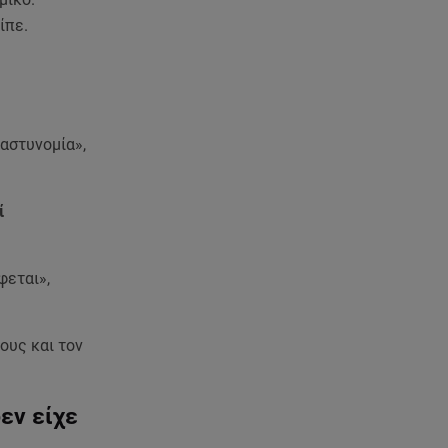
ίπε.
 αστυνομία»,
ί
φεται»,
τους και τον
εν είχε