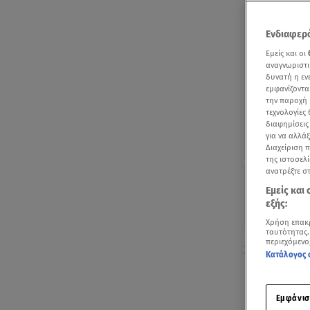
Ενδιαφερό
Εμείς και οι
αναγνωριστι
δυνατή η ε
εμφανίζοντα
την παροχή 
τεχνολογίες
διαφημίσεις
για να αλλά
Διαχείριση 
της ιστοσελί
ανατρέξτε σ
Εμείς και
εξής:
Χρήση επακ
ταυτότητας.
περιεχόμενο
Σοκ στο παν
Κατάλογος 
κοπέλας από
Ο 53χρονος 
Εμφάνισ