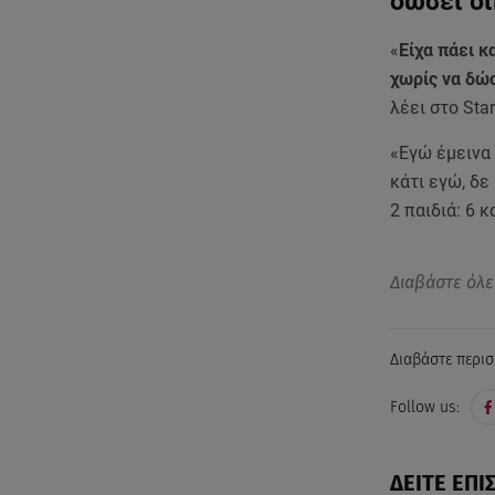
δώσει δ
«
Είχα πάει κ
χωρίς να δώ
λέει στο Sta
«Εγώ έμεινα 
κάτι εγώ, δε
2 παιδιά: 6 
Διαβάστε όλε
Διαβάστε περισ
Follow us:
ΔΕΙΤΕ ΕΠΙ