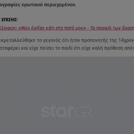
ογραφίες ερωτικού περιεχομένου.
Σέριφος: «Μου έριξαν κάτι στο ποτό μου» - Το προφίλ των δρα
εκμεταλλεύθηκε το γεγονός ότι ήταν προπονητής της 14χρον
καταφέρει και είχε πείσει το παιδί ότι είχε καλή πρόθεση απέ