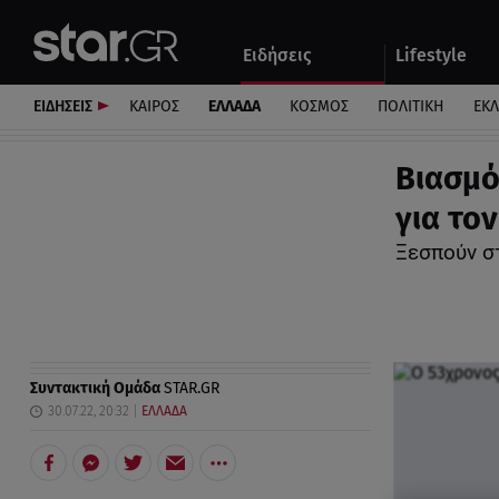
Αθλητικά
Quiz
Ειδήσεις
Lifestyle
Αυτοκίνητο
ΕΙΔΗΣΕΙΣ
ΚΑΙΡΟΣ
ΕΛΛΑΔΑ
ΚΟΣΜΟΣ
ΠΟΛΙΤΙΚΗ
ΕΚ
Βιασμό
για το
Ξεσπούν στ
Συντακτική Ομάδα
STAR.GR
30.07.22, 20:32
ΕΛΛΑΔΑ