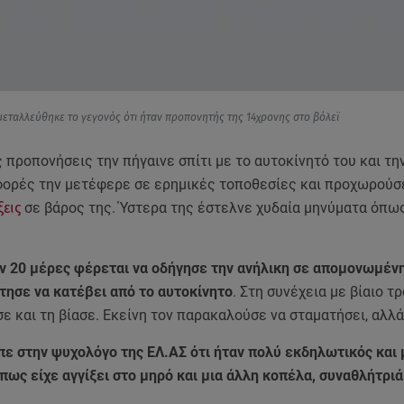
μεταλλεύθηκε το γεγονός ότι ήταν προπονητής της 14χρονης στο βόλεϊ
 προπονήσεις την πήγαινε σπίτι με το αυτοκίνητό του και τη
ορές την μετέφερε σε ερημικές τοποθεσίες και προχωρούσ
ξεις
σε βάρος της. Ύστερα της έστελνε χυδαία μηνύματα όπω
ιν 20 μέρες φέρεται να οδήγησε την ανήλικη σε απομονωμέν
ήτησε να κατέβει από το αυτοκίνητο
. Στη συνέχεια με βίαιο τ
ε και τη βίασε. Εκείνη τον παρακαλούσε να σταματήσει, αλλά
πε στην ψυχολόγο της ΕΛ.ΑΣ ότι ήταν πολύ εκδηλωτικός και 
 πως είχε αγγίξει στο μηρό και μια άλλη κοπέλα, συναθλήτριά