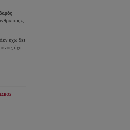
οβαρός
 άνθρωπος»,
 Δεν έχω δει
μένος, έχει
ΕΣΒΟΣ