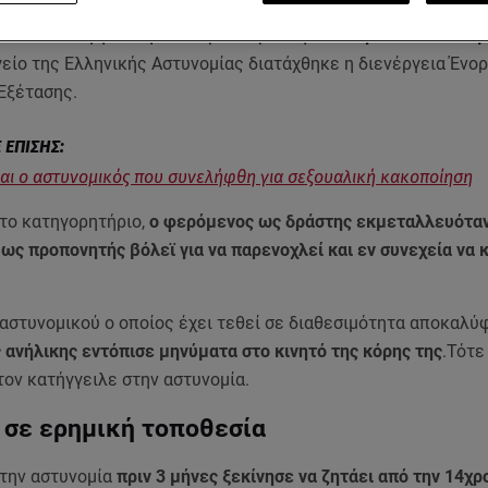
ώς και για προσέλκυση ανήλικων για γενετήσιους λόγους, π
ια να απολογηθεί τη Δευτέρα. Παράλληλα
τέθηκε σε διαθεσι
είο της Ελληνικής Αστυνομίας διατάχθηκε η διενέργεια Ένο
Εξέτασης.
ναι ο αστυνομικός που συνελήφθη για σεξουαλική κακοποίηση
το κατηγορητήριο,
ο φερόμενος ως δράστης εκμεταλλευόταν
 ως προπονητής βόλεϊ για να παρενοχλεί και εν συνεχεία να 
 αστυνομικού ο οποίος έχει τεθεί σε διαθεσιμότητα αποκαλύ
 ανήλικης εντόπισε μηνύματα στο κινητό της κόρης της
.Τότε
τον κατήγγειλε στην αστυνομία.
 σε ερημική τοποθεσία
την αστυνομία
πριν 3 μήνες ξεκίνησε να ζητάει από την 14χρο