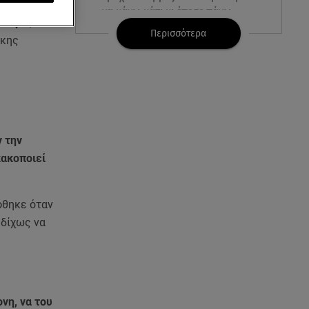
ήρε
να κάνω κάτι κι έπεσε πάνω
μότητα
, ενώ
μου»
Περισσότερα
ρκης
07.08.26 , 14:49
Πέθανε η δημοσιογράφος και
πρώην σύζυγος του Βασίλη
Χιώτη, Χριστίνα Πιτουρά
07.08.26 , 14:44
 την
Στεφανίδου: «Κόβει» την ανάσα
κακοποιεί
με το σώμα της - Οι πόζες με
μαγιό
φθηκε όταν
07.08.26 , 14:05
 δίχως να
Μυστράς: «Τον έβαλα στον
καταψύκτη γιατί ήθελα να τον
κρατήσω άφθαρτο»
07.08.26 , 14:00
νη, να του