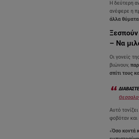
Η δεύτερη α
ανέφερε η π
άλλα θύματα
Ξεσπούν 
– Να μιλ
Οι γονείς τη
βιώνουν,
παρ
σπίτι τους κ
Θεσσαλον
Αυτό τονίζει
φοβόταν και 
«
Όσο κοντά κ
εμπιστοσύνη