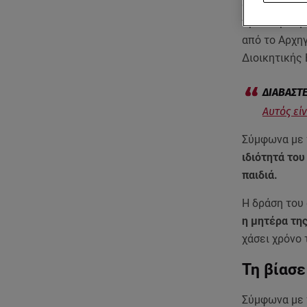
ανήλικη, καθ
προθεσμία γ
από το Αρχηγ
Διοικητικής 
Αυτός εί
Σύμφωνα με 
ιδιότητά του
παιδιά.
Η δράση του
η μητέρα της
χάσει χρόνο 
Τη βίασε
Σύμφωνα με 