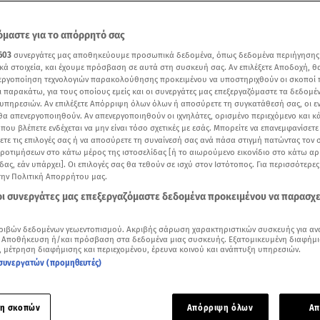
μαστε για το απόρρητό σας
603
συνεργάτες μας αποθηκεύουμε προσωπικά δεδομένα, όπως δεδομένα περιήγησης
κά στοιχεία, και έχουμε πρόσβαση σε αυτά στη συσκευή σας. Αν επιλέξετε Αποδοχή, θ
νεργοποίηση τεχνολογιών παρακολούθησης προκειμένου να υποστηριχθούν οι σκοποί
ι παρακάτω, για τους οποίους εμείς και οι συνεργάτες μας επεξεργαζόμαστε τα δεδομέ
υπηρεσιών. Αν επιλέξετε Απόρριψη όλων όλων ή αποσύρετε τη συγκατάθεσή σας, οι ε
 θα απενεργοποιηθούν. Αν απενεργοποιηθούν οι ιχνηλάτες, ορισμένο περιεχόμενο και κά
 που βλέπετε ενδέχεται να μην είναι τόσο σχετικές με εσάς. Μπορείτε να επανεμφανίσετ
ξετε τις επιλογές σας ή να αποσύρετε τη συναίνεσή σας ανά πάσα στιγμή πατώντας τον
προτιμήσεων στο κάτω μέρος της ιστοσελίδας [ή το αιωρούμενο εικονίδιο στο κάτω α
δας, εάν υπάρχει]. Οι επιλογές σας θα τεθούν σε ισχύ στον Ιστότοπος. Για περισσότερε
την Πολιτική Απορρήτου μας.
Δείτε περισσότερα άρθρα μας στα αποτελέσματα αναζήτησης
 οι συνεργάτες μας επεξεργαζόμαστε δεδομένα προκειμένου να παρασχ
Add star.gr on Google
ριβών δεδομένων γεωεντοπισμού. Ακριβής σάρωση χαρακτηριστικών συσκευής για αν
 Αποθήκευση ή/και πρόσβαση στα δεδομένα μιας συσκευής. Εξατομικευμένη διαφήμι
, μέτρηση διαφήμισης και περιεχομένου, έρευνα κοινού και ανάπτυξη υπηρεσιών.
ελλήνιο έχει προκαλέσει η υπόθεση με τον
βιασμό
μιας ανήλ
συνεργατών (προμηθευτές)
 53χρονο
αστυνομικό
και προπονητή βόλεϊ στη
Λέσβο
.
αστυνομικός που συνελήφθη κατηγορούμενος για ασελγείς π
η σκοπών
Απόρριψη όλων
Απ