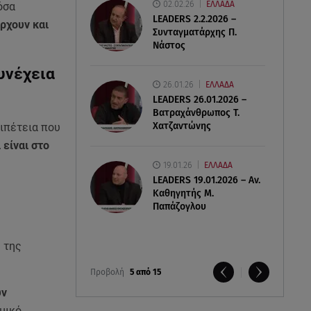
02.02.26
ΕΛΛΑΔΑ
όσα
LEADERS 2.2.2026 –
άρχουν και
Συνταγματάρχης Π.
Νάστος
συνέχεια
26.01.26
ΕΛΛΑΔΑ
LEADERS 26.01.2026 –
Βατραχάνθρωπος Τ.
Χατζαντώνης
ριπέτεια που
 είναι στο
19.01.26
ΕΛΛΑΔΑ
LEADERS 19.01.2026 – Αν.
Καθηγητής Μ.
Παπάζογλου
 της
Προβολή
5 από 15
υν
μικό.