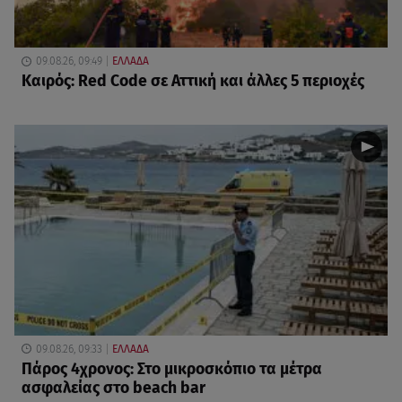
09.08.26, 09:49
ΕΛΛΑΔΑ
Καιρός: Red Code σε Αττική και άλλες 5 περιοχές
09.08.26, 09:33
ΕΛΛΑΔΑ
Πάρος 4χρονος: Στο μικροσκόπιο τα μέτρα
ασφαλείας στο beach bar