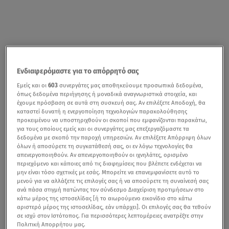
Ενδιαφερόμαστε για το απόρρητό σας
Εμείς και οι
603
συνεργάτες μας αποθηκεύουμε προσωπικά δεδομένα,
όπως δεδομένα περιήγησης ή μοναδικά αναγνωριστικά στοιχεία, και
έχουμε πρόσβαση σε αυτά στη συσκευή σας. Αν επιλέξετε Αποδοχή, θα
καταστεί δυνατή η ενεργοποίηση τεχνολογιών παρακολούθησης
προκειμένου να υποστηριχθούν οι σκοποί που εμφανίζονται παρακάτω,
για τους οποίους εμείς και οι συνεργάτες μας επεξεργαζόμαστε τα
δεδομένα με σκοπό την παροχή υπηρεσιών. Αν επιλέξετε Απόρριψη όλων
όλων ή αποσύρετε τη συγκατάθεσή σας, οι εν λόγω τεχνολογίες θα
απενεργοποιηθούν. Αν απενεργοποιηθούν οι ιχνηλάτες, ορισμένο
περιεχόμενο και κάποιες από τις διαφημίσεις που βλέπετε ενδέχεται να
μην είναι τόσο σχετικές με εσάς. Μπορείτε να επανεμφανίσετε αυτό το
μενού για να αλλάξετε τις επιλογές σας ή να αποσύρετε τη συναίνεσή σας
ανά πάσα στιγμή πατώντας τον σύνδεσμο Διαχείριση προτιμήσεων στο
κάτω μέρος της ιστοσελίδας [ή το αιωρούμενο εικονίδιο στο κάτω
αριστερό μέρος της ιστοσελίδας, εάν υπάρχει]. Οι επιλογές σας θα τεθούν
σε ισχύ στον Ιστότοπος. Για περισσότερες λεπτομέρειες ανατρέξτε στην
Πολιτική Απορρήτου μας.