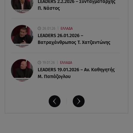
LEADERS 2.2.2026 – Συνταγματάρχης
09.08.26 , 12:44
Π. Νάστος
Ερυθρός Σταυρός: Άγρια επίθεση σε νοσηλεύτρια
στα Επείγοντα
26.01.26
ΕΛΛΑΔΑ
09.08.26 , 12:28
LEADERS 26.01.2026 –
Πάρος: Χωρίς ναυαγοσώστη η πισίνα του beach
Βατραχάνθρωπος Τ. Χατζαντώνης
bar όπου πνίγηκε ο 4χρονος
19.01.26
ΕΛΛΑΔΑ
LEADERS 19.01.2026 – Αν. Καθηγητής
Μ. Παπάζογλου