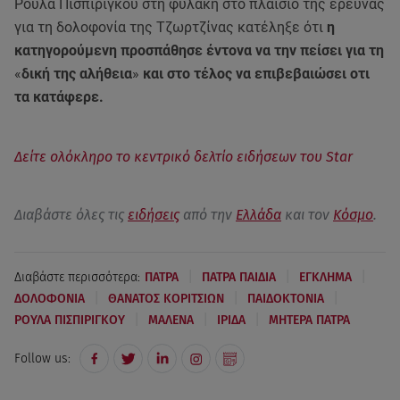
Ρουλα Πισπιρίγκου στη φυλακή στο πλαίσιο της έρευνας
για τη δολοφονία της Τζωρτζίνας κατέληξε ότι
η
κατηγορούμενη προσπάθησε έντονα να την πείσει για τη
«
δική της αλήθεια
»
και στο τέλος να επιβεβαιώσει οτι
τα κατάφερε.
Δείτε ολόκληρο το κεντρικό δελτίο ειδήσεων του Star
Διαβάστε όλες τις
ειδήσεις
από την
Ελλάδα
και τον
Κόσμο
.
|
|
|
Διαβάστε περισσότερα:
ΠΑΤΡΑ
ΠΑΤΡΑ ΠΑΙΔΙΑ
ΕΓΚΛΗΜΑ
|
|
|
ΔΟΛΟΦΟΝΙΑ
ΘΑΝΑΤΟΣ ΚΟΡΙΤΣΙΩΝ
ΠΑΙΔΟΚΤΟΝΙΑ
|
|
|
ΡΟΥΛΑ ΠΙΣΠΙΡΙΓΚΟΥ
ΜΑΛΕΝΑ
ΙΡΙΔΑ
ΜΗΤΕΡΑ ΠΑΤΡΑ
Follow us: