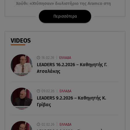
Χούθι: «Χτύπησαν» διυλιστήριο της Aramco στη
Σαουδική Αραβία
Περισσότερα
09.08.26 , 13:31
Μήλος: Ελικόπτερο προσγειώθηκε στο
Σαρακήνικο
VIDEOS
09.08.26 , 13:30
Μαντόνα για Γουίλιαμ Όρμπιτ: «Η μουσική σου
16.02.26
ΕΛΛΑΔΑ
μου έδωσε ένα μαγικό χαλί»
LEADERS 16.2.2026 – Καθηγητής Γ.
Ατσαλάκης
09.08.26 , 13:15
Σε Red Code και αύριο Αττική και 15 ακόμα
περιοχές - 400 φωτιές σε 10 μέρες
09.02.26
ΕΛΛΑΔΑ
LEADERS 9.2.2026 – Καθηγητής Κ.
Γρίβας
09.08.26 , 12:54
Βαλέρια Χοψονίδου: Βάφτισε τον γιο της στη
Βουλιαγμένη - Το όνομα που πήρε
02.02.26
ΕΛΛΑΔΑ