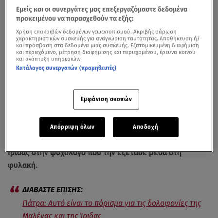
Εμείς και οι συνεργάτες μας επεξεργαζόμαστε δεδομένα
προκειμένου να παρασχεθούν τα εξής:
Χρήση επακριβών δεδομένων γεωεντοπισμού. Ακριβής σάρωση
χαρακτηριστικών συσκευής για αναγνώριση ταυτότητας. Αποθήκευση ή/
και πρόσβαση στα δεδομένα μιας συσκευής. Εξατομικευμένη διαφήμιση
και περιεχόμενο, μέτρηση διαφήμισης και περιεχομένου, έρευνα κοινού
και ανάπτυξη υπηρεσιών.
Κατάλογος συνεργατών (προμηθευτές)
Λέξη λέξη θα εξετάσουν οι δύο εισαγγελείς τις γραπτές
Εμφάνιση σκοπών
εξηγήσεις που θα παραδώσει την επόμενη Παρασκευή η
Ρουλα Πισπιρίγκου
για τους θανάτους της
Μαλένας
και
της
Ίριδας
. Η κατηγορούμενη μητέρα φαίνεται πως
Απόρριψη όλων
Αποδοχή
έδωσε μια διαφορετική περιγραφή για τον θάνατο της
Ίριδας στην ψυχολόγο που την εξέτασε μέσα στη
φυλακή.
Πάτρα: Αυτό είναι το πόρισμα για τις δολοφονίες της
Μαλένας και της Ίριδας