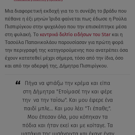
Μια διαφορετική εκδοχή για το τι συνέβη το βράδυ που
πέθανε η έξι μηνών Ίριδα φαίνεται πως έδωσε η Ρούλα
Πισπιρίγκου στην ψυχολόγο που την επισκέπτηκε μέσα
στη φυλακή. Το
κεντρικό δελτίο ειδήσων του Star
και η
Τασούλα Παπανικολάου παρουσίασαν για πρώτη φορά
την περιγραφή της κατηγορούμενης που ανατρέπει όσα
έχουν κατατεθεί μέχρι σήμερα, τόσο από την ίδια, όσο
και από την αδερφή της, Δήμητρα Πισπιρίγκου.
Πήγα να φτιάξω την κρέμα και είπα
στη Δήμητρα "Eτοίμασέ την και φέρε
την να την ταΐσω". Και μου έφερε ένα
παιδί μπλε... Και μου λέει "Tι έπαθε;".
Μου έπεσαν όλα, μου κόπηκαν τα
πόδια και ήταν εκεί και με κοίταγε. Τα
ματάκια της μισάνοιχτα και έκανε έναν