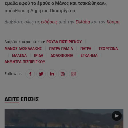
έμαθα αφού το έμαθε ο Μάνος και τσακώθηκαν
»,
πρόσθεσε η Δήμητρα Πισπιρίγκου.
Διαβάστε όλες τις
ειδήσεις
από την
Ελλάδα
και τον
Κόσμο
.
|
Διαβάστε περισσότερα:
ΡΟΥΛΑ ΠΙΣΠΙΡΙΓΚΟΥ
|
|
|
ΜΑΝΟΣ ΔΑΣΚΑΛΑΚΗΣ
ΠΑΤΡΑ ΠΑΙΔΙΑ
ΠΑΤΡΑ
ΤΖΩΡΤΖΙΝΑ
|
|
|
|
|
ΜΑΛΕΝΑ
ΙΡΙΔΑ
ΔΟΛΟΦΟΝΙΑ
ΕΓΚΛΗΜΑ
ΔΗΜΗΤΡΑ ΠΙΣΠΙΡΙΓΚΟΥ
Follow us:
ΔΕΙΤΕ ΕΠΙΣΗΣ