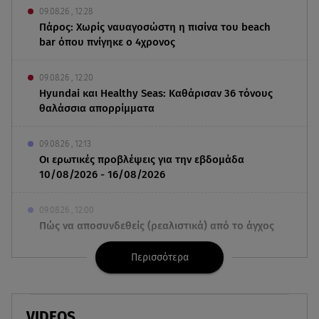
09.08.26 , 12:28
Πάρος: Χωρίς ναυαγοσώστη η πισίνα του beach
bar όπου πνίγηκε ο 4χρονος
09.08.26 , 12:20
Hyundai και Healthy Seas: Καθάρισαν 36 τόνους
θαλάσσια απορρίμματα
09.08.26 , 12:13
Οι ερωτικές προβλέψεις για την εβδομάδα
10/08/2026 - 16/08/2026
09.08.26 , 12:00
Πώς να αποσυνδεθείς (ρεαλιστικά) από το άγχος
στις διακοπές
Περισσότερα
09.08.26 , 11:55
Διακοπές στην Κρήτη κάνει ο πρωθυπουργός
VIDEOS