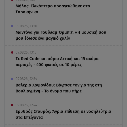
Μήλος: Ελικόπτερο προσγειώθηκε στο
Σαρακήνικο
09.08.26 , 13:30
Μαντόνα για Γουίλιαμ Όρμπιτ: «Η μουσική σου
μου έδωσε ένα μαγικό χαλί»
09.08.26 , 13:15
Σε Red Code και αύριο Αττική και 15 ακόμα
περιοχές - 400 φωτιές σε 10 μέρες
09.08.26 , 12:54
Βαλέρια Χοψονίδου: Βάφτισε τον γιο της στη
Βουλιαγμένη - Το όνομα που πήρε
09.08.26 , 12:44
Ερυθρός Σταυρός: Άγρια επίθεση σε νοσηλεύτρια
στα Επείγοντα