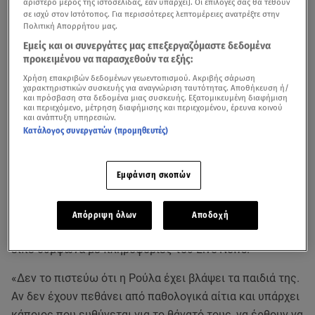
αριστερό μέρος της ιστοσελίδας, εάν υπάρχει]. Οι επιλογές σας θα τεθούν
σε ισχύ στον Ιστότοπος. Για περισσότερες λεπτομέρειες ανατρέξτε στην
Πολιτική Απορρήτου μας.
Εμείς και οι συνεργάτες μας επεξεργαζόμαστε δεδομένα
προκειμένου να παρασχεθούν τα εξής:
Χρήση επακριβών δεδομένων γεωεντοπισμού. Ακριβής σάρωση
χαρακτηριστικών συσκευής για αναγνώριση ταυτότητας. Αποθήκευση ή/
και πρόσβαση στα δεδομένα μιας συσκευής. Εξατομικευμένη διαφήμιση
και περιεχόμενο, μέτρηση διαφήμισης και περιεχομένου, έρευνα κοινού
και ανάπτυξη υπηρεσιών.
«Ακόμα και τώρα είμαι 1.000.000% πεπεισμένη ότι η
Κατάλογος συνεργατών (προμηθευτές)
Ρούλα
δεν έχει κάνει τίποτα κακό στα παιδιά», είπε η
Δήμητρα Πισπιρίγκου
στην κατάθεσή της στη
ΓΑΔΑ
το
Εμφάνιση σκοπών
βράδυ της Τρίτης, η οποία κράτησε πάνω από 9 ώρες.
«Δεν υπήρχε περίπτωση να πειράξει τα παιδιά, γιατί
Απόρριψη όλων
Αποδοχή
έβλεπα πως ήταν απέναντί τους και πώς τα κοιτούσε»,
είπε σύμφωνα με πληροφορίες του Live News.
«Δεν το πιστεύω ότι η Ρούλα έχει βλάψει τα παιδιά της.
Αν δεν έχουν πεθάνει από παθολογικά αίτια και υπάρχει
κάποιος που ευθύνεται για το θάνατό τους, να έρθουν να