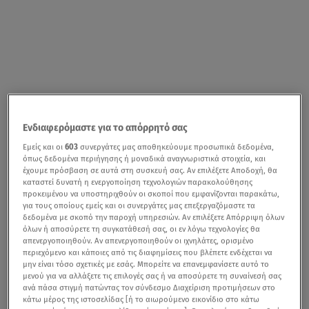
Ενδιαφερόμαστε για το απόρρητό σας
Εμείς και οι
603
συνεργάτες μας αποθηκεύουμε προσωπικά δεδομένα,
όπως δεδομένα περιήγησης ή μοναδικά αναγνωριστικά στοιχεία, και
έχουμε πρόσβαση σε αυτά στη συσκευή σας. Αν επιλέξετε Αποδοχή, θα
καταστεί δυνατή η ενεργοποίηση τεχνολογιών παρακολούθησης
προκειμένου να υποστηριχθούν οι σκοποί που εμφανίζονται παρακάτω,
για τους οποίους εμείς και οι συνεργάτες μας επεξεργαζόμαστε τα
δεδομένα με σκοπό την παροχή υπηρεσιών. Αν επιλέξετε Απόρριψη όλων
όλων ή αποσύρετε τη συγκατάθεσή σας, οι εν λόγω τεχνολογίες θα
απενεργοποιηθούν. Αν απενεργοποιηθούν οι ιχνηλάτες, ορισμένο
περιεχόμενο και κάποιες από τις διαφημίσεις που βλέπετε ενδέχεται να
μην είναι τόσο σχετικές με εσάς. Μπορείτε να επανεμφανίσετε αυτό το
μενού για να αλλάξετε τις επιλογές σας ή να αποσύρετε τη συναίνεσή σας
ανά πάσα στιγμή πατώντας τον σύνδεσμο Διαχείριση προτιμήσεων στο
κάτω μέρος της ιστοσελίδας [ή το αιωρούμενο εικονίδιο στο κάτω