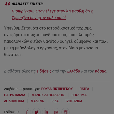
Πισπιρίγκου: Όταν έλεγε στον Άη Βασίλη ότι η
Τζωρτζίνα δεν ήταν καλό παιδί
Υπενθυμίζεται ότι στο ιατροδικαστικό πόρισμα
αναφέρεται πως «ο συνδυαστικός αποκλεισμός
παθολογικών αιτίων θανάτου οδηγεί, σύμφωνα και πάλι
με τη μεθοδολογία εργασίας, στον βίαιο μηχανισμό
θανάτου».
Διαβάστε όλες τις
ειδήσεις
από την
Ελλάδα
και τον
Κόσμο
.
|
|
Διαβάστε περισσότερα:
ΡΟΥΛΑ ΠΙΣΠΙΡΙΓΚΟΥ
ΠΑΤΡΑ
|
|
|
ΠΑΤΡΑ ΠΑΙΔΙΑ
ΜΑΝΟΣ ΔΑΣΚΑΛΑΚΗΣ
ΕΓΚΛΗΜΑ
|
|
|
ΔΟΛΟΦΟΝΙΑ
ΜΑΛΕΝΑ
ΙΡΙΔΑ
ΤΖΩΡΤΖΙΝΑ
Follow us: