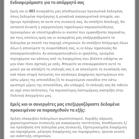
Ενδιαφερόμαστε για το απόρρητό σας
Εμείς και οι
603
συνεργάτες μας αποθηκεύουμε προσωπικά δεδομένα,
όπως δεδομένα περιήγησης ή μοναδικά αναγνωριστικά στοιχεία, και
έχουμε πρόσβαση σε αυτά στη συσκευή σας. Αν επιλέξετε Αποδοχή, θα
καταστεί δυνατή η ενεργοποίηση τεχνολογιών παρακολούθησης
προκειμένου να υποστηριχθούν οι σκοποί που εμφανίζονται παρακάτω,
για τους οποίους εμείς και οι συνεργάτες μας επεξεργαζόμαστε τα
δεδομένα με σκοπό την παροχή υπηρεσιών. Αν επιλέξετε Απόρριψη όλων
όλων ή αποσύρετε τη συγκατάθεσή σας, οι εν λόγω τεχνολογίες θα
απενεργοποιηθούν. Αν απενεργοποιηθούν οι ιχνηλάτες, ορισμένο
περιεχόμενο και κάποιες από τις διαφημίσεις που βλέπετε ενδέχεται να
μην είναι τόσο σχετικές με εσάς. Μπορείτε να επανεμφανίσετε αυτό το
μενού για να αλλάξετε τις επιλογές σας ή να αποσύρετε τη συναίνεσή σας
ανά πάσα στιγμή πατώντας τον σύνδεσμο Διαχείριση προτιμήσεων στο
κάτω μέρος της ιστοσελίδας [ή το αιωρούμενο εικονίδιο στο κάτω
αριστερό μέρος της ιστοσελίδας, εάν υπάρχει]. Οι επιλογές σας θα τεθούν
σε ισχύ στον Ιστότοπος. Για περισσότερες λεπτομέρειες ανατρέξτε στην
Πολιτική Απορρήτου μας.
Εμείς και οι συνεργάτες μας επεξεργαζόμαστε δεδομένα
προκειμένου να παρασχεθούν τα εξής:
Χρήση επακριβών δεδομένων γεωεντοπισμού. Ακριβής σάρωση
χαρακτηριστικών συσκευής για αναγνώριση ταυτότητας. Αποθήκευση ή/
και πρόσβαση στα δεδομένα μιας συσκευής. Εξατομικευμένη διαφήμιση
και περιεχόμενο, μέτρηση διαφήμισης και περιεχομένου, έρευνα κοινού
και ανάπτυξη υπηρεσιών.