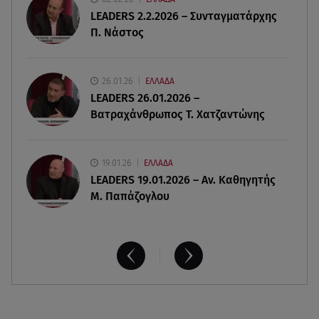
- Σηκώθηκαν εναέρια μέσα
LEADERS 2.2.2026 – Συνταγματάρχης
Π. Νάστος
07.08.26 , 18:34
Έξοδος Αυγούστου: Στο 100% η πληρότητα για
Κυκλάδες
26.01.26
ΕΛΛΑΔΑ
LEADERS 26.01.2026 –
Βατραχάνθρωπος Τ. Χατζαντώνης
19.01.26
ΕΛΛΑΔΑ
LEADERS 19.01.2026 – Αν. Καθηγητής
Μ. Παπάζογλου