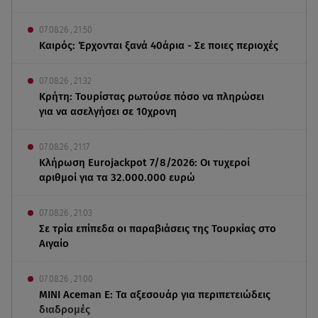
07.08.26 , 21:50
Καιρός: Έρχονται ξανά 40άρια - Σε ποιες περιοχές
07.08.26 , 21:32
Κρήτη: Τουρίστας ρωτούσε πόσο να πληρώσει
για να ασελγήσει σε 10χρονη
07.08.26 , 21:17
Κλήρωση Eurojackpot 7/8/2026: Οι τυχεροί
αριθμοί για τα 32.000.000 ευρώ
07.08.26 , 21:03
Σε τρία επίπεδα οι παραβιάσεις της Τουρκίας στο
Αιγαίο
07.08.26 , 21:00
MINI Aceman E: Τα αξεσουάρ για περιπετειώδεις
διαδρομές