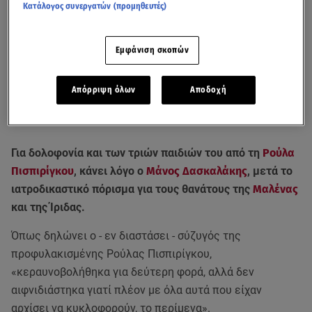
Κατάλογος συνεργατών (προμηθευτές)
Εμφάνιση σκοπών
Απόρριψη όλων
Αποδοχή
Για δολοφονία και των τριών παιδιών του από τη
Ρούλα
Πισπιρίγκου
, κάνει λόγο ο
Μάνος Δασκαλάκης
, μετά το
ιατροδικαστικό πόρισμα για τους θανάτους της
Μαλένας
και της Ίριδας.
Όπως δηλώνει ο - εν διαστάσει - σύζυγός της
προφυλακισμένης Ρούλας Πισπιρίγκου,
«κεραυνοβολήθηκα για δεύτερη φορά, αλλά δεν
αιφνιδιάστηκα γιατί πλέον με όλα αυτά που είχαν
αρχίσει να κυκλοφορούν, το περίμενα».