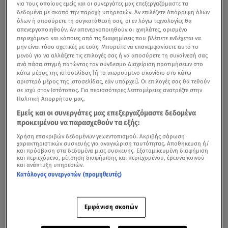
για τους οποίους εμείς και οι συνεργάτες μας επεξεργαζόμαστε τα
δεδομένα με σκοπό την παροχή υπηρεσιών. Αν επιλέξετε Απόρριψη όλων
όλων ή αποσύρετε τη συγκατάθεσή σας, οι εν λόγω τεχνολογίες θα
απενεργοποιηθούν. Αν απενεργοποιηθούν οι ιχνηλάτες, ορισμένο
περιεχόμενο και κάποιες από τις διαφημίσεις που βλέπετε ενδέχεται να
μην είναι τόσο σχετικές με εσάς. Μπορείτε να επανεμφανίσετε αυτό το
μενού για να αλλάξετε τις επιλογές σας ή να αποσύρετε τη συναίνεσή σας
ανά πάσα στιγμή πατώντας τον σύνδεσμο Διαχείριση προτιμήσεων στο
κάτω μέρος της ιστοσελίδας [ή το αιωρούμενο εικονίδιο στο κάτω
αριστερό μέρος της ιστοσελίδας, εάν υπάρχει]. Οι επιλογές σας θα τεθούν
Ρεπορτάζ της εκπομπής «Αλήθειες με τη Ζήνα» για την ουσία που
σε ισχύ στον Ιστότοπος. Για περισσότερες λεπτομέρειες ανατρέξτε στην
βρέθηκε στον οργανισμό της Τζωρτζίνας
Πολιτική Απορρήτου μας.
Εμείς και οι συνεργάτες μας επεξεργαζόμαστε δεδομένα
Το θρίλερ των θανάτων των τριών παιδιών στην
Πάτρα
προκειμένου να παρασχεθούν τα εξής:
φαίνεται ότι πλησιάζει στο τέλος, όμως τις τελευταίες
Χρήση επακριβών δεδομένων γεωεντοπισμού. Ακριβής σάρωση
χαρακτηριστικών συσκευής για αναγνώριση ταυτότητας. Αποθήκευση ή/
ώρες κάνουν τον γύρο του διαδικτύου τα μηνύματα που
και πρόσβαση στα δεδομένα μιας συσκευής. Εξατομικευμένη διαφήμιση
και περιεχόμενο, μέτρηση διαφήμισης και περιεχομένου, έρευνα κοινού
έστελναν οι γονείς και μάλιστα λίγους μήνες μετά από
και ανάπτυξη υπηρεσιών.
τον θάνατο της Μαλένας.
Κατάλογος συνεργατών (προμηθευτές)
Στα μηνύματα αυτά ο πατέρας των παιδιών, Μάνος
Εμφάνιση σκοπών
Δασκαλάκης, εκφράζει δημόσια στα social media την
απεριόριστη αγάπη του για τη σύζυγό του, κι εκείνη με