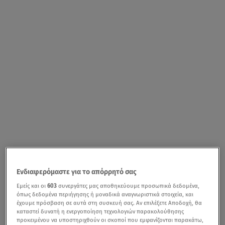
Ενδιαφερόμαστε για το απόρρητό σας
Εμείς και οι
603
συνεργάτες μας αποθηκεύουμε προσωπικά δεδομένα,
όπως δεδομένα περιήγησης ή μοναδικά αναγνωριστικά στοιχεία, και
έχουμε πρόσβαση σε αυτά στη συσκευή σας. Αν επιλέξετε Αποδοχή, θα
καταστεί δυνατή η ενεργοποίηση τεχνολογιών παρακολούθησης
προκειμένου να υποστηριχθούν οι σκοποί που εμφανίζονται παρακάτω,