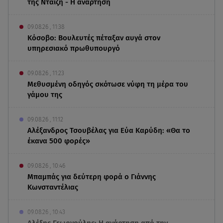
της Νταίζη - Η ανάρτηση
09.08.26 , 11:38
Κόσοβο: Βουλευτές πέταξαν αυγά στον
υπηρεσιακό πρωθυπουργό
09.08.26 , 11:23
Μεθυσμένη οδηγός σκότωσε νύφη τη μέρα του
γάμου της
09.08.26 , 11:12
Αλέξανδρος Τσουβέλας για Εύα Καρύδη: «Θα το
έκανα 500 φορές»
09.08.26 , 10:46
Μπαμπάς για δεύτερη φορά ο Γιάννης
Κωνσταντέλιας
09.08.26 , 10:43
Αλέξης Γεωργούλης: Η ανάρτηση από την