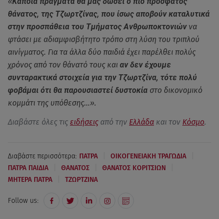
«
Κάποια πράγματα θα μας δώσει ο πιο πρόσφατος
θάνατος, της Τζωρτζίνας, που ίσως αποβούν καταλυτικά
στην προσπάθεια του Τμήματος Ανθρωποκτονιών
να
φτάσει με αδιαμφισβήτητο τρόπο στη λύση του τριπλού
αινίγματος. Για τα άλλα δύο παιδιά έχει παρέλθει πολύς
χρόνος από τον θάνατό τους και
αν δεν έχουμε
συνταρακτικά στοιχεία για την Τζωρτζίνα, τότε πολύ
φοβάμαι ότι θα παρουσιαστεί δυστοκία
στο δικονομικό
κομμάτι της υπόθεσης…».
Διαβάστε όλες τις
ειδήσεις
από την
Ελλάδα
και τον
Κόσμο
.
|
|
Διαβάστε περισσότερα:
ΠΑΤΡΑ
ΟΙΚΟΓΕΝΕΙΑΚΗ ΤΡΑΓΩΔΙΑ
|
|
|
ΠΑΤΡΑ ΠΑΙΔΙΑ
ΘΑΝΑΤΟΣ
ΘΑΝΑΤΟΣ ΚΟΡΙΤΣΙΩΝ
|
ΜΗΤΕΡΑ ΠΑΤΡΑ
ΤΖΩΡΤΖΙΝΑ
Follow us: