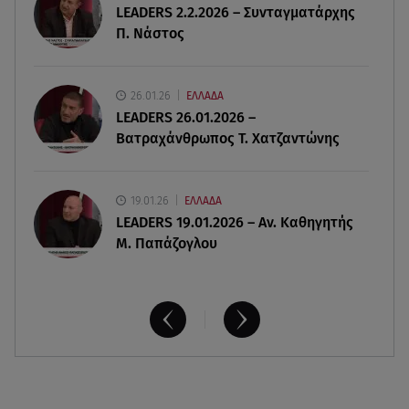
LEADERS 2.2.2026 – Συνταγματάρχης
Καιρός: Red Code σε Αττική και άλλες 5 περιοχές
Π. Νάστος
09.08.26 , 09:33
Πάρος 4χρονος: Στο μικροσκόπιο τα μέτρα
26.01.26
ΕΛΛΑΔΑ
ασφαλείας στο beach bar
LEADERS 26.01.2026 –
Βατραχάνθρωπος Τ. Χατζαντώνης
19.01.26
ΕΛΛΑΔΑ
LEADERS 19.01.2026 – Αν. Καθηγητής
Μ. Παπάζογλου