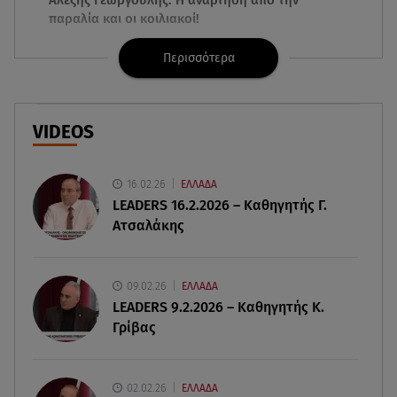
παραλία και οι κοιλιακοί!
Περισσότερα
09.08.26 , 10:33
ΕΦΕΤ: Ανακαλείται πασίγνωστη μαρμελάδα
φράουλα
VIDEOS
09.08.26 , 10:13
Κορυφώνεται η έξοδος του Αυγούστου -
«Καρφίτσα δεν πέφτει» στα λιμάνια
16.02.26
ΕΛΛΑΔΑ
LEADERS 16.2.2026 – Καθηγητής Γ.
Ατσαλάκης
09.08.26 , 10:10
Ιωάννα Τούνη: «Έβγαλα όλο το βράδυ στο
νοσοκομείο» - Τι συνέβη;
09.02.26
ΕΛΛΑΔΑ
LEADERS 9.2.2026 – Καθηγητής Κ.
09.08.26 , 10:00
Γρίβας
Σαλάτα ζυμαρικών: 20 ιδέες για εύκολες και
νόστιμες καλοκαιρινές συνταγές
02.02.26
ΕΛΛΑΔΑ
09.08.26 , 09:49