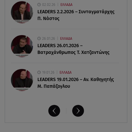
02.02.26
ΕΛΛΑΔΑ
LEADERS 2.2.2026 – Συνταγματάρχης
07.08.26 , 12:07
Π. Νάστος
Marfin: Προθεσμία για να απολογηθεί πήρε η
46χρονη
26.01.26
ΕΛΛΑΔΑ
07.08.26 , 12:00
LEADERS 26.01.2026 –
4 (πολύ σημαντικά) πράγματα που
Βατραχάνθρωπος Τ. Χατζαντώνης
αποκαλύπτουν οι διακοπές για τη σχέση σου
19.01.26
ΕΛΛΑΔΑ
LEADERS 19.01.2026 – Αν. Καθηγητής
Μ. Παπάζογλου