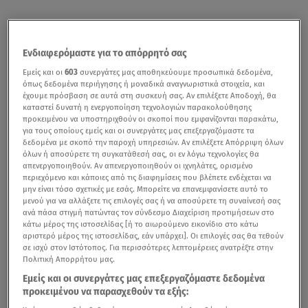
Ενδιαφερόμαστε για το απόρρητό σας
Εμείς και οι
603
συνεργάτες μας αποθηκεύουμε προσωπικά δεδομένα,
όπως δεδομένα περιήγησης ή μοναδικά αναγνωριστικά στοιχεία, και
έχουμε πρόσβαση σε αυτά στη συσκευή σας. Αν επιλέξετε Αποδοχή, θα
καταστεί δυνατή η ενεργοποίηση τεχνολογιών παρακολούθησης
προκειμένου να υποστηριχθούν οι σκοποί που εμφανίζονται παρακάτω,
για τους οποίους εμείς και οι συνεργάτες μας επεξεργαζόμαστε τα
δεδομένα με σκοπό την παροχή υπηρεσιών. Αν επιλέξετε Απόρριψη όλων
όλων ή αποσύρετε τη συγκατάθεσή σας, οι εν λόγω τεχνολογίες θα
απενεργοποιηθούν. Αν απενεργοποιηθούν οι ιχνηλάτες, ορισμένο
περιεχόμενο και κάποιες από τις διαφημίσεις που βλέπετε ενδέχεται να
μην είναι τόσο σχετικές με εσάς. Μπορείτε να επανεμφανίσετε αυτό το
μενού για να αλλάξετε τις επιλογές σας ή να αποσύρετε τη συναίνεσή σας
ανά πάσα στιγμή πατώντας τον σύνδεσμο Διαχείριση προτιμήσεων στο
κάτω μέρος της ιστοσελίδας [ή το αιωρούμενο εικονίδιο στο κάτω
αριστερό μέρος της ιστοσελίδας, εάν υπάρχει]. Οι επιλογές σας θα τεθούν
σε ισχύ στον Ιστότοπος. Για περισσότερες λεπτομέρειες ανατρέξτε στην
Πολιτική Απορρήτου μας.
Εμείς και οι συνεργάτες μας επεξεργαζόμαστε δεδομένα
προκειμένου να παρασχεθούν τα εξής: