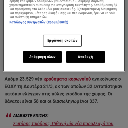
Χρήση επακριβών δεδομένων γεωεντοπισμού. Ακριβής σάρωση
χαρακτηριστικών συσκευής για αναγνώριση ταυτότητας. Αποθήκευση ή/
και πρόσβαση στα δεδομένα μιας συσκευής. Εξατομικευμένη διαφήμιση
και περιεχόμενο, μέτρηση διαφήμισης και περιεχομένου, έρευνα κοινού
και ανάπτυξη υπηρεσιών.
Κατάλογος συνεργατών (προμηθευτές)
Εμφάνιση σκοπών
Απόρριψη όλων
Αποδοχή
Τα νεότερα στοιχεία για την πορεία της πανδημίας στη χώρα - Βίντεο από
το κεντρικό δελτίο ειδήσεων του Star (21/3/22)
Ακόμα 23.529 νέα
κρούσματα
κορωνοϊού
ανακοίνωσε ο
ΕΟΔΥ τη Δευτέρα 21/3, εκ των οποίων 32 εντοπίστηκαν
κατόπιν ελέγχων στις πύλες εισόδου της χώρας. Οι
θάνατοι είναι 58 και οι διασωληνωμένοι 337.
Σωτήρης Τσιόδρας: Πιθανή μία νέα παραλλαγή του