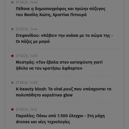
07.08.26 , 14:49
Πέθανε η δημοσιογράφος και πρώην σύζυγος
του Βασίλη Χιώτη, Χριστίνα Πιτουρά
07.08.26 , 14:44
Στεφανίδου: «Κόβει» την ανάσα με το σώμα της -
Οι πόζες με μαγιό
07.08.26 , 14:05
Μυστράς: «Τον έβαλα στον καταψύκτη γιατί
ήθελα να τον κρατήσω άφθαρτο»
07.08.26 , 14:00
K-beauty blush: Τα viral ρουζ που υπόσχονται το
πολυπόθητο κορεάτικο glow
07.08.26 , 13:42
Παραλίες: Πάνω από 1.500 έλεγχοι - Στη μάχη
drones και νέες τεχνολογίες