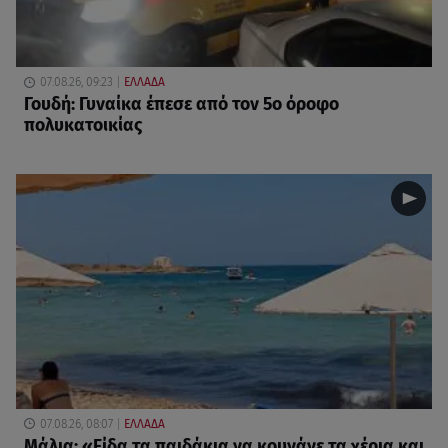
07.08.26, 09:23
ΕΛΛΑΔΑ
Γουδή: Γυναίκα έπεσε από τον 5ο όροφο
πολυκατοικίας
07.08.26, 08:07
ΕΛΛΑΔΑ
Μάλια: «Είδα τα παιδάκια να κουνάνε τα χέρια και