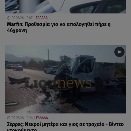
07.08.26, 12:07
ΕΛΛΑΔΑ
Marfin: Προθεσμία για να απολογηθεί πήρε η
46χρονη
07.08.26, 10:24
ΕΛΛΑΔΑ
Σέρρες: Νεκροί μητέρα και γιος σε τροχαίο - Βίντεο
ντοκούμεντο