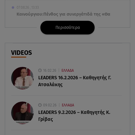
07.08.26 , 13:33
Καινούργιου:Πένθος για συνεργάτιδά της «Θα
μου λείπεις πάντα και για πάντα»
Περισσότερα
07.08.26 , 13:16
Γιάννης Στάνκογλου: Δείτε τον έφηβο με μακριά
μαλλιά
VIDEOS
07.08.26 , 13:04
Συνελήφθη 31χρονος για τις δολοφονίες του
16.02.26
ΕΛΛΑΔΑ
«Ζαμπόν» και του Σκαφτούρου
LEADERS 16.2.2026 – Καθηγητής Γ.
Ατσαλάκης
07.08.26 , 12:51
Μαριαλένα Ρουμελιώτη: Δύο -υπέροχοι- μήνες
τον γιο της
09.02.26
ΕΛΛΑΔΑ
LEADERS 9.2.2026 – Καθηγητής Κ.
Γρίβας
07.08.26 , 12:35
Τουρισμός για όλους: Συνεχίζονται οι αιτήσεις –
Ποιοι κάνουν σήμερα