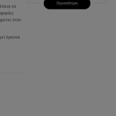
τραγωδία του 2010
Περισσότερα
έπεια να
οφορίες
06.08.26 , 10:33
Μάλια: Βούτηξε για να σώσει τη
ρετεί στην
φίλη της και πνίγηκε μπροστά
στα παιδιά της
γεί έρευνα
06.08.26 , 10:06
Η Δανάη Παππά κάνει διακοπές
στην Εύβοια, χωρίς κανένα...
«πρέπει»!
06.08.26 , 10:00
Eύκολη νηστίσιμη συνταγή για
γαριδομακαρονάδα με λευκή
σάλτσα
06.08.26 , 09:56
Η Ελένη Μενεγάκη στο
Φισκάρδο! Το look και η