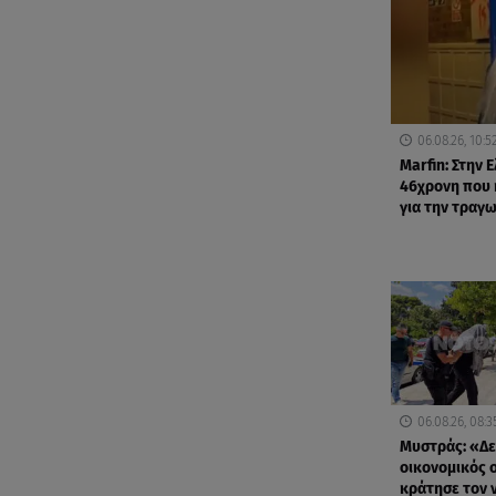
06.08.26, 10:5
Marfin: Στην 
46χρονη που 
για την τραγω
06.08.26, 08:3
Μυστράς: «Δε
οικονομικός 
κράτησε τον 