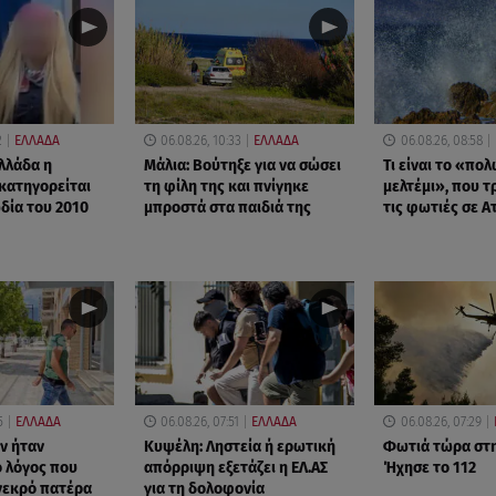
2
ΕΛΛΑΔΑ
06.08.26, 10:33
ΕΛΛΑΔΑ
06.08.26, 08:58
Ελλάδα η
Μάλια: Βούτηξε για να σώσει
Τι είναι το «πο
κατηγορείται
τη φίλη της και πνίγηκε
μελτέμι», που 
δία του 2010
μπροστά στα παιδιά της
τις φωτιές σε Α
5
ΕΛΛΑΔΑ
06.08.26, 07:51
ΕΛΛΑΔΑ
06.08.26, 07:29
ν ήταν
Κυψέλη: Ληστεία ή ερωτική
Φωτιά τώρα στη
ο λόγος που
απόρριψη εξετάζει η ΕΛ.ΑΣ
Ήχησε το 112
νεκρό πατέρα
για τη δολοφονία