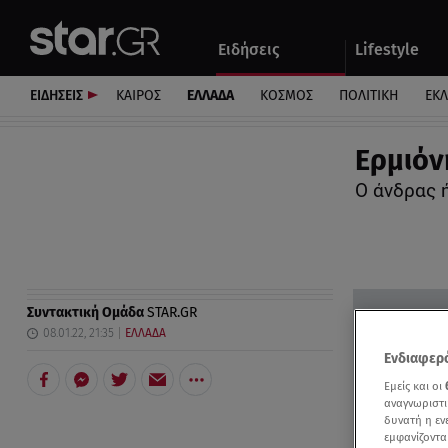
Αθλητικά
Quiz
Ειδήσεις
Lifestyle
Αυτοκίνητο
ΕΙΔΗΣΕΙΣ
ΚΑΙΡΟΣ
ΕΛΛΑΔΑ
ΚΟΣΜΟΣ
ΠΟΛΙΤΙΚΗ
ΕΚ
Ερμιόν
Ο άνδρας 
Συντακτική Ομάδα
STAR.GR
08.01.22, 21:35
ΕΛΛΑΔΑ
Ενδιαφερό
Εμείς και οι
αναγνωριστι
δυνατή η ε
εμφανίζοντα