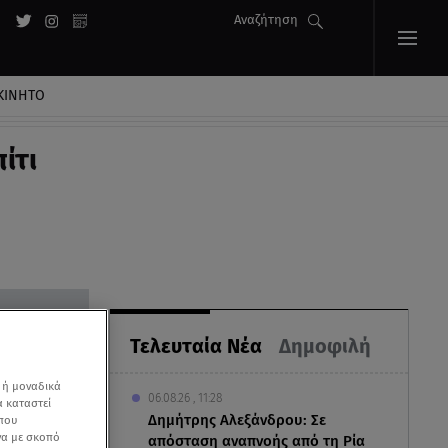
Αναζήτηση
ΚΙΝΗΤΟ
ίτι
Τελευταία Νέα
Δημοφιλή
 ή μοναδικά
06.08.26 , 11:28
α καταστεί
Δημήτρης Αλεξάνδρου: Σε
 που
να με σκοπό
απόσταση αναπνοής από τη Ρία