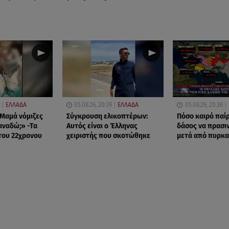
ΕΛΛΑΔΑ
05.08.26, 20:39
ΕΛΛΑΔΑ
05.08.26, 20:36
Μαμά νόμιζες
Σύγκρουση ελικοπτέρων:
Πόσο καιρό παίρ
ξαναδώ;» -Τα
Αυτός είναι ο Έλληνας
δάσος να πρασιν
του 22χρονου
χειριστής που σκοτώθηκε
μετά από πυρκα