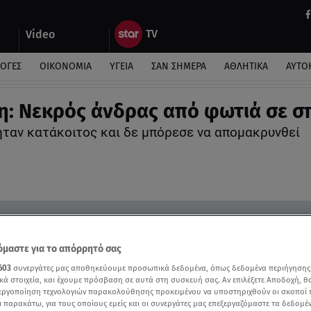
Video
ΛΟΓΕΣ
ΟΙΚΟΝΟΜΙΑ
ΥΓΕΙΑ
ΣΑΝ ΣΗΜΕΡΑ
ΑΘΛΗΤΙΚΑ
ΑΥΤΟ
η: Νεκρός άνδρας από φωτιά σε σπ
ήταν κατάκοιτος και δε μπόρεσε να απομακρυνθεί
μαστε για το απόρρητό σας
603
συνεργάτες μας αποθηκεύουμε προσωπικά δεδομένα, όπως δεδομένα περιήγησης
κά στοιχεία, και έχουμε πρόσβαση σε αυτά στη συσκευή σας. Αν επιλέξετε Αποδοχή, θ
νεργοποίηση τεχνολογιών παρακολούθησης προκειμένου να υποστηριχθούν οι σκοποί
ι παρακάτω, για τους οποίους εμείς και οι συνεργάτες μας επεξεργαζόμαστε τα δεδομέ