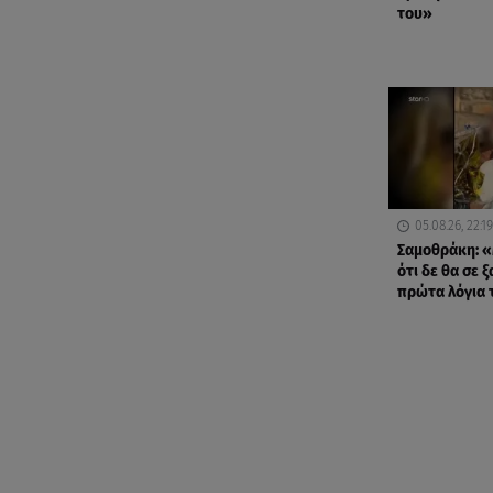
του»
05.08.26, 22:19
Σαμοθράκη: «
ότι δε θα σε 
πρώτα λόγια 