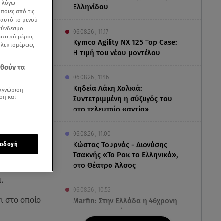
ν λόγω
Ελληνίδου
ποιες από τις
ε αυτό το μενού
 σύνδεσμο
06.08.26 , 11:17
ριστερό μέρος
Kymco Agility NX 125 Τοp Case:
ς λεπτομέρειες
Η τιμή του νέου μοντέλου
εθούν τα
06.08.26 , 11:16
Κηδεία Λάκη Χαλκιά:
αγνώριση
ση και
Συντετριμμένη η σύζυγός του
στο τελευταίο «αντίο»
06.08.26 , 11:00
Κώστας Τουρνάς - Διονύσης
οδοχή
Τσακνής «Το Ροκ το Ελληνικό»,
στο Θέατρο Άλσος
ι.
06.08.26 , 10:52
τι στο οποίο
Marfin: Στην Ελλάδα η 46χρονη
που κατηγορείται για την