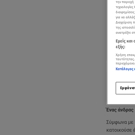
την παροχή 
τεχνολογίες
διαφημίσεις
για να αλλά
Διαχείριση 
της ιστοσελί
ανατρέξτε σ
Εμείς και
εξής:
Χρήση επακ
ταυτότητας.
Δείτε περισσ
περιεχόμενο
Πρόσθηκη star
Κατάλογος 
Εμφάνισ
Ένας άνδρας 
Σύμφωνα με τ
κατοικούσε 