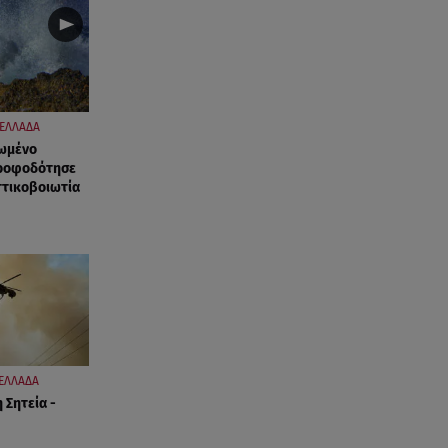
βεντάλια που δεν αποχωρίστηκε
06.08.26 , 09:17
Λιάγκας - Αντωνά: Φωτογραφίες
από τις glam διακοπές τους στη
Μύκονο
ΕΛΛΑΔΑ
λωμένο
τροφοδότησε
06.08.26 , 09:13
ττικοβοιωτία
Σάκης Ρουβάς: Άφησε τη σκηνή
και φόρεσε στολή
μελισσοκόμου στην Κύθνο
06.08.26 , 09:09
Nissan Qashqai e-POWER:
Ρεκόρ Guinness για την
αυτονομία του
ΕΛΛΑΔΑ
06.08.26 , 09:07
 Σητεία -
Λάμπρος Κωνσταντάρας: «Τα
πρώτα μου γενέθλια που δεν θα