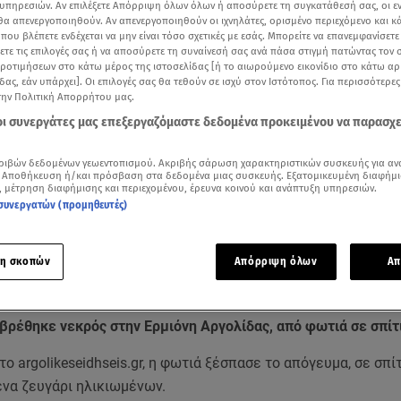
υπηρεσιών. Αν επιλέξετε Απόρριψη όλων όλων ή αποσύρετε τη συγκατάθεσή σας, οι ε
 θα απενεργοποιηθούν. Αν απενεργοποιηθούν οι ιχνηλάτες, ορισμένο περιεχόμενο και κά
 που βλέπετε ενδέχεται να μην είναι τόσο σχετικές με εσάς. Μπορείτε να επανεμφανίσετ
ξετε τις επιλογές σας ή να αποσύρετε τη συναίνεσή σας ανά πάσα στιγμή πατώντας τον
προτιμήσεων στο κάτω μέρος της ιστοσελίδας [ή το αιωρούμενο εικονίδιο στο κάτω α
δας, εάν υπάρχει]. Οι επιλογές σας θα τεθούν σε ισχύ στον Ιστότοπος. Για περισσότερε
την Πολιτική Απορρήτου μας.
 οι συνεργάτες μας επεξεργαζόμαστε δεδομένα προκειμένου να παρασχ
ριβών δεδομένων γεωεντοπισμού. Ακριβής σάρωση χαρακτηριστικών συσκευής για αν
 Αποθήκευση ή/και πρόσβαση στα δεδομένα μιας συσκευής. Εξατομικευμένη διαφήμι
ότερα άρθρα μας στην αναζήτηση σας
, μέτρηση διαφήμισης και περιεχομένου, έρευνα κοινού και ανάπτυξη υπηρεσιών.
.gr στις επιλογές σας
συνεργατών (προμηθευτές)
Δείτε περισσότερα άρθρα μας στα αποτελέσματα αναζήτησης
η σκοπών
Απόρριψη όλων
Απ
Add star.gr on Google
βρέθηκε νεκρός στην Ερμιόνη Αργολίδας, από φωτιά σε σπίτ
ο argolikeseidhseis.gr, η φωτιά ξέσπασε το απόγευμα, σε σπί
ένα ζευγάρι ηλικιωμένων.