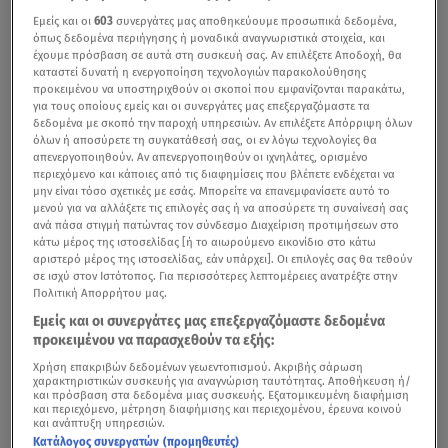
Εμείς και οι
603
συνεργάτες μας αποθηκεύουμε προσωπικά δεδομένα,
όπως δεδομένα περιήγησης ή μοναδικά αναγνωριστικά στοιχεία, και
έχουμε πρόσβαση σε αυτά στη συσκευή σας. Αν επιλέξετε Αποδοχή, θα
καταστεί δυνατή η ενεργοποίηση τεχνολογιών παρακολούθησης
προκειμένου να υποστηριχθούν οι σκοποί που εμφανίζονται παρακάτω,
για τους οποίους εμείς και οι συνεργάτες μας επεξεργαζόμαστε τα
δεδομένα με σκοπό την παροχή υπηρεσιών. Αν επιλέξετε Απόρριψη όλων
όλων ή αποσύρετε τη συγκατάθεσή σας, οι εν λόγω τεχνολογίες θα
απενεργοποιηθούν. Αν απενεργοποιηθούν οι ιχνηλάτες, ορισμένο
περιεχόμενο και κάποιες από τις διαφημίσεις που βλέπετε ενδέχεται να
μην είναι τόσο σχετικές με εσάς. Μπορείτε να επανεμφανίσετε αυτό το
μενού για να αλλάξετε τις επιλογές σας ή να αποσύρετε τη συναίνεσή σας
ανά πάσα στιγμή πατώντας τον σύνδεσμο Διαχείριση προτιμήσεων στο
κάτω μέρος της ιστοσελίδας [ή το αιωρούμενο εικονίδιο στο κάτω
αριστερό μέρος της ιστοσελίδας, εάν υπάρχει]. Οι επιλογές σας θα τεθούν
σε ισχύ στον Ιστότοπος. Για περισσότερες λεπτομέρειες ανατρέξτε στην
Πολιτική Απορρήτου μας.
Εμείς και οι συνεργάτες μας επεξεργαζόμαστε δεδομένα
προκειμένου να παρασχεθούν τα εξής:
Χρήση επακριβών δεδομένων γεωεντοπισμού. Ακριβής σάρωση
χαρακτηριστικών συσκευής για αναγνώριση ταυτότητας. Αποθήκευση ή/
και πρόσβαση στα δεδομένα μιας συσκευής. Εξατομικευμένη διαφήμιση
και περιεχόμενο, μέτρηση διαφήμισης και περιεχομένου, έρευνα κοινού
και ανάπτυξη υπηρεσιών.
Κατάλογος συνεργατών (προμηθευτές)