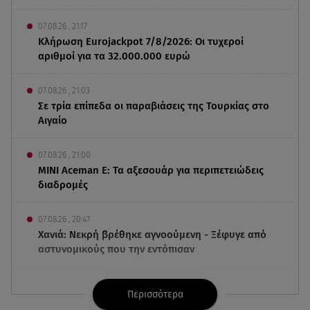
07.08.26 , 21:17
Κλήρωση Eurojackpot 7/8/2026: Οι τυχεροί
αριθμοί για τα 32.000.000 ευρώ
07.08.26 , 21:03
Σε τρία επίπεδα οι παραβιάσεις της Τουρκίας στο
Αιγαίο
07.08.26 , 21:00
MINI Aceman E: Τα αξεσουάρ για περιπετειώδεις
διαδρομές
07.08.26 , 20:47
Χανιά: Νεκρή βρέθηκε αγνοούμενη - Ξέφυγε από
αστυνομικούς που την εντόπισαν
07.08.26 , 20:18
Περισσότερα
Μυστράς: Κρίσιμος για το κατηγορητήριο ο