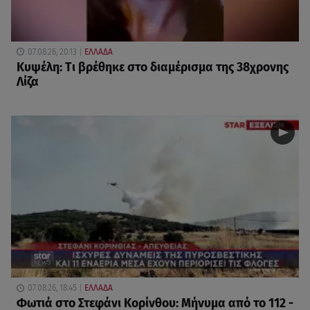
07.08.26, 20:13
ΕΛΛΑΔΑ
Κυψέλη: Tι βρέθηκε στο διαμέρισμα της 38χρονης
Λίζα
07.08.26, 18:45
ΕΛΛΑΔΑ
Φωτιά στο Στεφάνι Κορίνθου: Μήνυμα από το 112 -