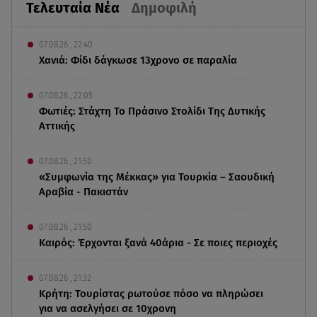
Τελευταία Νέα
Δημοφιλή
07.08.26 , 22:40
Χανιά: Φίδι δάγκωσε 13χρονο σε παραλία
07.08.26 , 22:05
Φωτιές: Στάχτη Το Πράσινο Στολίδι Της Δυτικής
Αττικής
07.08.26 , 21:50
«Συμφωνία της Μέκκας» για Τουρκία – Σαουδική
Αραβία - Πακιστάν
07.08.26 , 21:50
Καιρός: Έρχονται ξανά 40άρια - Σε ποιες περιοχές
07.08.26 , 21:32
Κρήτη: Τουρίστας ρωτούσε πόσο να πληρώσει
για να ασελγήσει σε 10χρονη