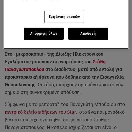
Εμφάνιση σκοπών
Απόρριψη όλων
Αποδοχή
Στο «μικροσκόπιο» της Δίωξης Ηλεκτρονικού
Εγκλήματος μπαίνουν οι αναρτήσεις του
Στάθη
Παναγιωτόπουλου
στο διαδίκτυο, μετά από εντολή για
προκαταρκτική έρευνα που δόθηκε από την Εισαγγελία
Θεσσαλονίκης
. Ωστόσο, υπάρχουν ορισμένα «σκοτεινά»
σημεία στη συγκεκριμένη υπόθεση.
Σύμφωνα με το ρεπορτάζ του Παναγιώτη Μπούσιου στο
κεντρικό δελτίο ειδήσεων του Star
, στο ένα και μοναδικό
βίντεο που είχε αναρτηθεί δε φαίνεται ο Στάθης
Παναγιωτόπουλος. Η κοπέλα ισχυρίζεται ότι είναι ο