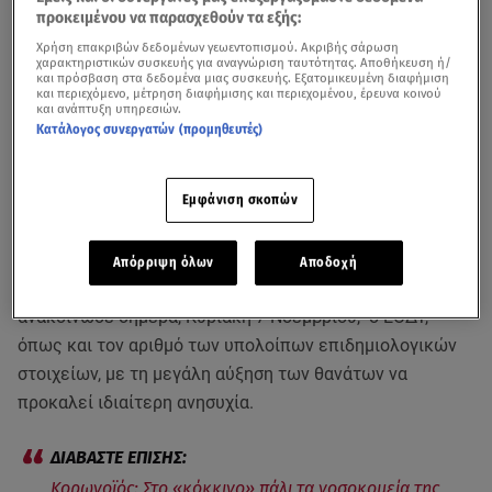
προκειμένου να παρασχεθούν τα εξής:
Χρήση επακριβών δεδομένων γεωεντοπισμού. Ακριβής σάρωση
χαρακτηριστικών συσκευής για αναγνώριση ταυτότητας. Αποθήκευση ή/
και πρόσβαση στα δεδομένα μιας συσκευής. Εξατομικευμένη διαφήμιση
και περιεχόμενο, μέτρηση διαφήμισης και περιεχομένου, έρευνα κοινού
και ανάπτυξη υπηρεσιών.
Κατάλογος συνεργατών (προμηθευτές)
Εμφάνιση σκοπών
Τα νεότερα στοιχεία για την πορεία της πανδημίας στη χώρα μας - Βίντεο
από το κεντρικό δελτίο ειδήσεων του Star (7/11)
Απόρριψη όλων
Αποδοχή
Τον αριθμό των νέων κρουσμάτων
κορωνοϊού
ανακοίνωσε σήμερα, Κυριακή 7 Νοεμβρίου, ο ΕΟΔΥ,
όπως και τον αριθμό των υπολοίπων επιδημιολογικών
στοιχείων, με τη μεγάλη αύξηση των θανάτων να
προκαλεί ιδιαίτερη ανησυχία.
Κορωνοϊός: Στο «κόκκινο» πάλι τα νοσοκομεία της