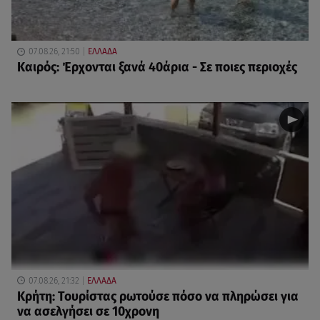
07.08.26, 21:50
ΕΛΛΑΔΑ
Καιρός: Έρχονται ξανά 40άρια - Σε ποιες περιοχές
07.08.26, 21:32
ΕΛΛΑΔΑ
Κρήτη: Τουρίστας ρωτούσε πόσο να πληρώσει για
να ασελγήσει σε 10χρονη