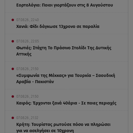
Εορτολόγιο: Ποιοι γιορτάζουν στις 8 Αυγούστου
07.08.26 , 22:40
Χανιά: Φίδι δάγκωσε 13χρονο σε παραλία
07.08.26 , 22:05
Φωτιές: Στάχτη Το Πράσινο Στολίδι Της Δυτικής
Αττικής
07.08.26 , 21:50
«Συμφωνία της Μέκκας» για Τουρκία – Σαουδική
Αραβία - Πακιστάν
07.08.26 , 21:50
Καιρός: Έρχονται ξανά 40άρια - Σε ποιες περιοχές
07.08.26 , 21:32
Κρήτη: Τουρίστας ρωτούσε πόσο να πληρώσει
για να ασελγήσει σε 10χρονη