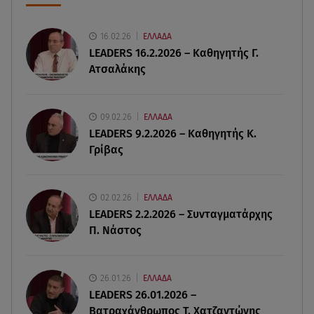
χρόνος θανάτου του 90χρονου
16.02.26
ΕΛΛΑΔΑ
07.08.26 , 20:13
LEADERS 16.2.2026 – Καθηγητής Γ.
Κυψέλη: Tι βρέθηκε στο διαμέρισμα της
Ατσαλάκης
38χρονης Λίζα
07.08.26 , 19:15
09.02.26
ΕΛΛΑΔΑ
Συντάξεις Σεπτεμβρίου: Πότε θα μπουν τα
LEADERS 9.2.2026 – Καθηγητής Κ.
χρήματα στους λογαριασμούς
Γρίβας
07.08.26 , 18:45
Φωτιά στο Στεφάνι Κορίνθου: Μήνυμα από το 112
02.02.26
ΕΛΛΑΔΑ
- Σηκώθηκαν εναέρια μέσα
LEADERS 2.2.2026 – Συνταγματάρχης
Π. Νάστος
07.08.26 , 18:34
Έξοδος Αυγούστου: Στο 100% η πληρότητα για
Κυκλάδες
26.01.26
ΕΛΛΑΔΑ
LEADERS 26.01.2026 –
Βατραχάνθρωπος Τ. Χατζαντώνης