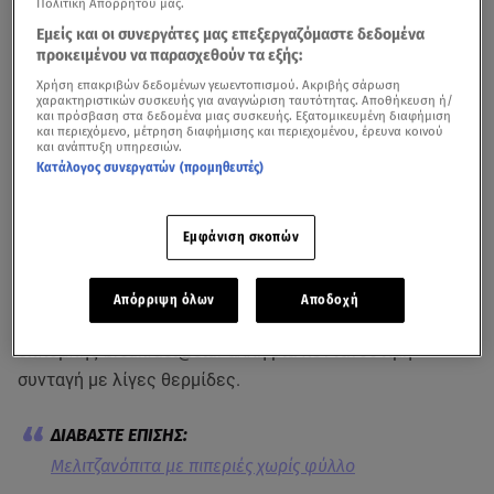
Πολιτική Απορρήτου μας.
Εμείς και οι συνεργάτες μας επεξεργαζόμαστε δεδομένα
προκειμένου να παρασχεθούν τα εξής:
Χρήση επακριβών δεδομένων γεωεντοπισμού. Ακριβής σάρωση
χαρακτηριστικών συσκευής για αναγνώριση ταυτότητας. Αποθήκευση ή/
και πρόσβαση στα δεδομένα μιας συσκευής. Εξατομικευμένη διαφήμιση
και περιεχόμενο, μέτρηση διαφήμισης και περιεχομένου, έρευνα κοινού
και ανάπτυξη υπηρεσιών.
Σου αρέσουν οι πίτες αλλά ψάχνεις υγιεινές και
Κατάλογος συνεργατών (προμηθευτές)
νόστιμες συνταγές;
Εμφάνιση σκοπών
Φτιάξτε την πιο νόστιμη ζαμπονοτυρόπιτα χωρίς φύλλο
Απόρριψη όλων
Αποδοχή
Ο Σταύρος Βαρθαλίτης έδωσε στους τηλεθεατές της
εκπομπής breakfast@star άλλη μία πεντανόστιμη
συνταγή με λίγες θερμίδες.
Μελιτζανόπιτα με πιπεριές χωρίς φύλλο