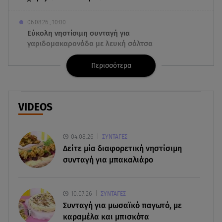
06.08.26 , 10:00
Eύκολη νηστίσιμη συνταγή για
γαριδομακαρονάδα με λευκή σάλτσα
Περισσότερα
06.08.26 , 09:56
Η Ελένη Μενεγάκη στο Φισκάρδο! Το look και η
βεντάλια που δεν αποχωρίστηκε
VIDEOS
06.08.26 , 09:17
Λιάγκας - Αντωνά: Φωτογραφίες από τις glam
διακοπές τους στη Μύκονο
04.08.26
ΣΥΝΤΑΓΕΣ
Δείτε μία διαφορετική νηστίσιμη
συνταγή για μπακαλιάρο
06.08.26 , 09:13
Σάκης Ρουβάς: Άφησε τη σκηνή και φόρεσε
στολή μελισσοκόμου στην Κύθνο
10.07.26
ΣΥΝΤΑΓΕΣ
Συνταγή για μωσαϊκό παγωτό, με
06.08.26 , 09:09
καραμέλα και μπισκότα
Nissan Qashqai e-POWER: Ρεκόρ Guinness για