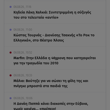
06.08.26 , 11:16
Κηδεία Λάκη Χαλκιά: Συντετριμμένη η σύζυγός
του στο τελευταίο «αντίο»
06.08.26 , 11:00
Κώστας Τουρνάς - Διονύσης Τσακνής «Το Ροκ το
Ελληνικό», στο Θέατρο Άλσος
06.08.26 , 10:52
Marfin: Στην Ελλάδα η 46χρονη που κατηγορείται
για την τραγωδία του 2010
06.08.26 , 10:33
Μάλια: Βούτηξε για να σώσει τη φίλη της και
πνίγηκε μπροστά στα παιδιά της
06.08.26 , 10:06
Η Δανάη Παππά κάνει διακοπές στην Εύβοια,
χωρίς κανένα... «πρέπει»!