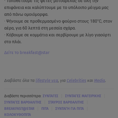
· Τοποθετούμε τις φέτες μοτσαρέλας σε όλη την
επιφάνεια και καλύπτουμε με το υπόλοιπο μέιγμα μας
από πάνω ομοιόμορφα.
· Ψήνουμε σε προθερμασμένο φούρνο στους 180°C, στον
αέρα, για 60 λεπτά στη μεσαία σχάρα.
· Κόβουμε σε κομμάτια και σερβίρουμε με λίγο γιαούρτι
στο πλάι.
Δείτε το breakfast@star
Διαβάστε όλα τα
lifestyle νεα
, για
Celebrities
και
Media
.
|
|
Διαβάστε περισσότερα:
ΣΥΝΤΑΓΕΣ
ΣΥΝΤΑΓΕΣ ΜΑΓΕΙΡΙΚΗΣ
|
|
ΣΥΝΤΑΓΕΣ ΒΑΡΘΑΛΙΤΗΣ
ΣΤΑΥΡΟΣ ΒΑΡΘΑΛΙΤΗΣ
|
|
|
BREAKFAST@STAR
ΠΙΤΑ
ΣΥΝΤΑΓΗ ΓΙΑ ΠΙΤΑ
ΚΟΛΟΚΥΘΟΠΙΤΑ