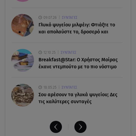
την αυτονομία του
09.07.26
ΣΥΝΤΑΓΕΣ
06.08.26 , 09:07
Γλυκό ψυγείου μιλφέιγ: Φτιάξτε το
Λάμπρος Κωνσταντάρας: «Τα πρώτα μου
και απολαύστε το, δροσερό και
γενέθλια που δεν θα με πάρεις τηλέφωνο»
06.08.26 , 09:03
12.10.25
ΣΥΝΤΑΓΕΣ
Μαρία Κάλλας: Όταν η ντίβα της όπερας μίλησε
Breakfast@Star: O Xρήστος Μοίρας
σπαστά ελληνικά στο ραδιόφωνο
έκανε ντεμπούτο με το πιο νόστιμο
18.05.25
ΣΥΝΤΑΓΕΣ
Σου αρέσουν τα γλυκά ψυγείου; Δες
τις καλύτερες συνταγές