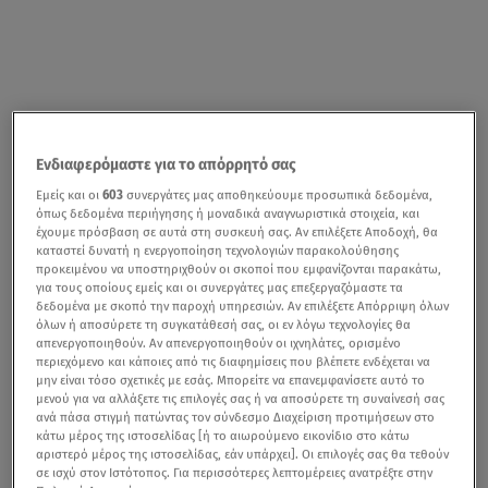
Ενδιαφερόμαστε για το απόρρητό σας
Εμείς και οι
603
συνεργάτες μας αποθηκεύουμε προσωπικά δεδομένα,
όπως δεδομένα περιήγησης ή μοναδικά αναγνωριστικά στοιχεία, και
έχουμε πρόσβαση σε αυτά στη συσκευή σας. Αν επιλέξετε Αποδοχή, θα
καταστεί δυνατή η ενεργοποίηση τεχνολογιών παρακολούθησης
προκειμένου να υποστηριχθούν οι σκοποί που εμφανίζονται παρακάτω,
για τους οποίους εμείς και οι συνεργάτες μας επεξεργαζόμαστε τα
δεδομένα με σκοπό την παροχή υπηρεσιών. Αν επιλέξετε Απόρριψη όλων
όλων ή αποσύρετε τη συγκατάθεσή σας, οι εν λόγω τεχνολογίες θα
απενεργοποιηθούν. Αν απενεργοποιηθούν οι ιχνηλάτες, ορισμένο
περιεχόμενο και κάποιες από τις διαφημίσεις που βλέπετε ενδέχεται να
μην είναι τόσο σχετικές με εσάς. Μπορείτε να επανεμφανίσετε αυτό το
μενού για να αλλάξετε τις επιλογές σας ή να αποσύρετε τη συναίνεσή σας
ανά πάσα στιγμή πατώντας τον σύνδεσμο Διαχείριση προτιμήσεων στο
κάτω μέρος της ιστοσελίδας [ή το αιωρούμενο εικονίδιο στο κάτω
αριστερό μέρος της ιστοσελίδας, εάν υπάρχει]. Οι επιλογές σας θα τεθούν
σε ισχύ στον Ιστότοπος. Για περισσότερες λεπτομέρειες ανατρέξτε στην