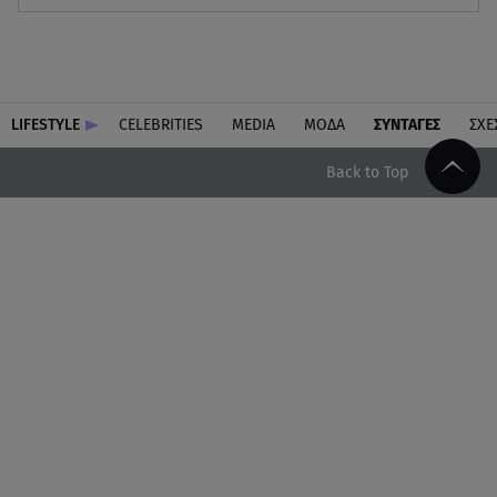
LIFESTYLE
CELEBRITIES
MEDIA
ΜΟΔΑ
ΣΥΝΤΑΓΕΣ
ΣΧΕ
Back to Top