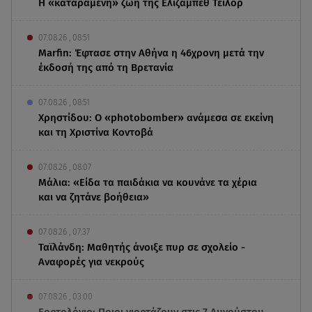
Η «καταραμένη»​​​​​​​ ζωή της Ελίζαμπεθ Τέιλορ
07.08.26 , 08:51
Marfin: Έφτασε στην Αθήνα η 46χρονη μετά την
έκδοσή της από τη Βρετανία
07.08.26 , 08:51
Χρηστίδου: Ο «photobomber» ανάμεσα σε εκείνη
και τη Χριστίνα Κοντοβά
07.08.26 , 08:07
Μάλια: «Είδα τα παιδάκια να κουνάνε τα χέρια
και να ζητάνε βοήθεια»
07.08.26 , 07:37
Ταϊλάνδη: Μαθητής άνοιξε πυρ σε σχολείο -
Αναφορές για νεκρούς
07.08.26 , 03:00