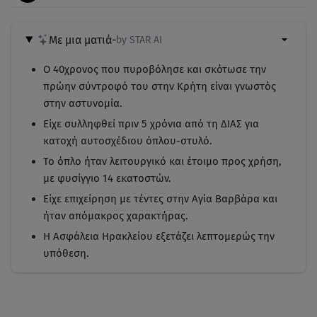
Με μια ματιά
-
by STAR AI
Ο 40χρονος που πυροβόλησε και σκότωσε την
πρώην σύντροφό του στην Κρήτη είναι γνωστός
στην αστυνομία.
Είχε συλληφθεί πριν 5 χρόνια από τη ΔΙΑΣ για
κατοχή αυτοσχέδιου όπλου-στυλό.
Το όπλο ήταν λειτουργικό και έτοιμο προς χρήση,
με φυσίγγιο 14 εκατοστών.
Είχε επιχείρηση με τέντες στην Αγία Βαρβάρα και
ήταν απόμακρος χαρακτήρας.
Η Ασφάλεια Ηρακλείου εξετάζει λεπτομερώς την
υπόθεση.