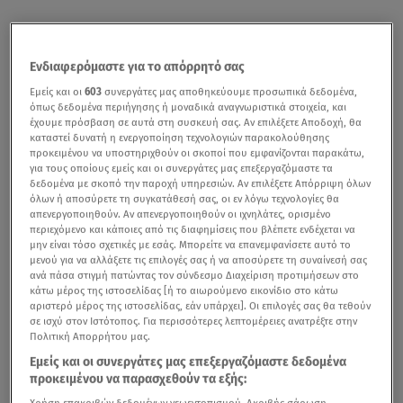
Ενδιαφερόμαστε για το απόρρητό σας
Εμείς και οι
603
συνεργάτες μας αποθηκεύουμε προσωπικά δεδομένα,
όπως δεδομένα περιήγησης ή μοναδικά αναγνωριστικά στοιχεία, και
έχουμε πρόσβαση σε αυτά στη συσκευή σας. Αν επιλέξετε Αποδοχή, θα
καταστεί δυνατή η ενεργοποίηση τεχνολογιών παρακολούθησης
προκειμένου να υποστηριχθούν οι σκοποί που εμφανίζονται παρακάτω,
για τους οποίους εμείς και οι συνεργάτες μας επεξεργαζόμαστε τα
δεδομένα με σκοπό την παροχή υπηρεσιών. Αν επιλέξετε Απόρριψη όλων
όλων ή αποσύρετε τη συγκατάθεσή σας, οι εν λόγω τεχνολογίες θα
απενεργοποιηθούν. Αν απενεργοποιηθούν οι ιχνηλάτες, ορισμένο
περιεχόμενο και κάποιες από τις διαφημίσεις που βλέπετε ενδέχεται να
μην είναι τόσο σχετικές με εσάς. Μπορείτε να επανεμφανίσετε αυτό το
μενού για να αλλάξετε τις επιλογές σας ή να αποσύρετε τη συναίνεσή σας
ανά πάσα στιγμή πατώντας τον σύνδεσμο Διαχείριση προτιμήσεων στο
κάτω μέρος της ιστοσελίδας [ή το αιωρούμενο εικονίδιο στο κάτω
αριστερό μέρος της ιστοσελίδας, εάν υπάρχει]. Οι επιλογές σας θα τεθούν
σε ισχύ στον Ιστότοπος. Για περισσότερες λεπτομέρειες ανατρέξτε στην
Πολιτική Απορρήτου μας.
Εμείς και οι συνεργάτες μας επεξεργαζόμαστε δεδομένα
προκειμένου να παρασχεθούν τα εξής:
Χρήση επακριβών δεδομένων γεωεντοπισμού. Ακριβής σάρωση