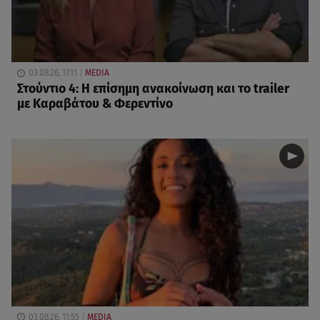
03.08.26, 17:11
MEDIA
Στούντιο 4: Η επίσημη ανακοίνωση και το trailer
με Καραβάτου & Φερεντίνο
03.08.26, 11:55
MEDIA