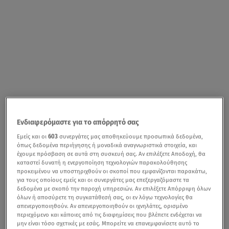
Ενδιαφερόμαστε για το απόρρητό σας
Εμείς και οι
603
συνεργάτες μας αποθηκεύουμε προσωπικά δεδομένα,
όπως δεδομένα περιήγησης ή μοναδικά αναγνωριστικά στοιχεία, και
έχουμε πρόσβαση σε αυτά στη συσκευή σας. Αν επιλέξετε Αποδοχή, θα
καταστεί δυνατή η ενεργοποίηση τεχνολογιών παρακολούθησης
προκειμένου να υποστηριχθούν οι σκοποί που εμφανίζονται παρακάτω,
για τους οποίους εμείς και οι συνεργάτες μας επεξεργαζόμαστε τα
δεδομένα με σκοπό την παροχή υπηρεσιών. Αν επιλέξετε Απόρριψη όλων
όλων ή αποσύρετε τη συγκατάθεσή σας, οι εν λόγω τεχνολογίες θα
απενεργοποιηθούν. Αν απενεργοποιηθούν οι ιχνηλάτες, ορισμένο
περιεχόμενο και κάποιες από τις διαφημίσεις που βλέπετε ενδέχεται να
μην είναι τόσο σχετικές με εσάς. Μπορείτε να επανεμφανίσετε αυτό το