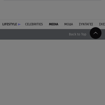
LIFESTYLE
CELEBRITIES
MEDIA
ΜΟΔΑ
ΣΥΝΤΑΓΕΣ
ΣΧΕ
Back to Top