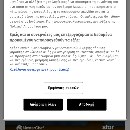
μενού για να αλλάξετε τις επιλογές σας ή να αποσύρετε τη συναίνεσή σας
ανά πάσα στιγμή πατώντας τον σύνδεσμο Διαχείριση προτιμήσεων στο
κάτω μέρος της ιστοσελίδας [ή το αιωρούμενο εικονίδιο στο κάτω
αριστερό μέρος της ιστοσελίδας, εάν υπάρχει]. Οι επιλογές σας θα τεθούν
σε ισχύ στον Ιστότοπος. Για περισσότερες λεπτομέρειες ανατρέξτε στην
Πολιτική Απορρήτου μας.
Εμείς και οι συνεργάτες μας επεξεργαζόμαστε δεδομένα
προκειμένου να παρασχεθούν τα εξής:
Χρήση επακριβών δεδομένων γεωεντοπισμού. Ακριβής σάρωση
χαρακτηριστικών συσκευής για αναγνώριση ταυτότητας. Αποθήκευση ή/
και πρόσβαση στα δεδομένα μιας συσκευής. Εξατομικευμένη διαφήμιση
Η μαγειρική «μητέρα των μαχών» του
MasterChef 10
και περιεχόμενο, μέτρηση διαφήμισης και περιεχομένου, έρευνα κοινού
και ανάπτυξη υπηρεσιών.
ανάμεσα στην Κόκκινη και στη Μπλε μπριγάδα, με στόχο
Κατάλογος συνεργατών (προμηθευτές)
την απόλυτη επικράτηση, συνεχίζεται και η αγωνία
κορυφώνεται!
Εμφάνιση σκοπών
MasterChef: «Σφαγή θα γίνει σήμερα» - Η ώρα του
Απόρριψη όλων
Αποδοχή
τοίχου!