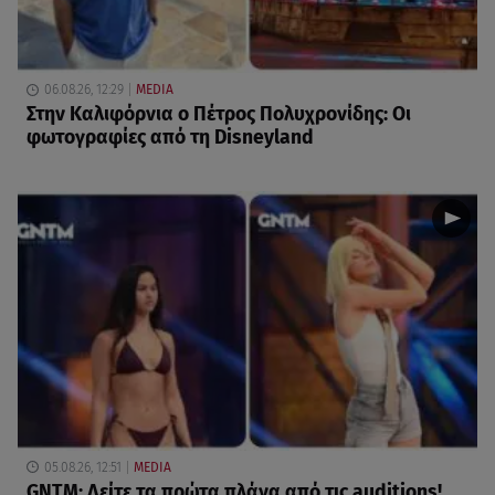
06.08.26, 12:29
MEDIA
Στην Καλιφόρνια ο Πέτρος Πολυχρονίδης: Οι
φωτογραφίες από τη Disneyland
05.08.26, 12:51
MEDIA
GNTM: Δείτε τα πρώτα πλάνα από τις auditions!