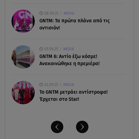
08.08.26 , 17:45
08.09.25
MEDIA
Εριέττα Κούρκουλου: Η συγκινητική ανάρτηση
GNTM: Τα πρώτα πλάνα από τις
για τα 33α γενέθλιά της
οντισιόν!
08.08.26 , 17:44
Νεκρή μεγαλόσωμη αρκούδα στην Καστοριά,
05.09.25
MEDIA
πιθανόν από πυροβολισμό
GNTM 6: Αντίο έξω κόσμε!
Ανακοινώθηκε η πρεμιέρα!
02.09.25
MEDIA
Το GNTM μετράει αντίστροφα!
Έρχεται στο Star!