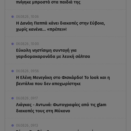
πνίγηκε μπροστά στα παιδιά της
06.08.26 , 10:06
Η Δανάη Παππά κάνει διακοπές στην Εύβοια,
χωρίς κανένα... «πρέπει»!
06.08.26 , 10:00
Eύκολη νηστίσιμη συνταγή για
γαριδομακαρονάδα με λευκή σάλτσα
06.08.26 , 09:56
Η Ελένη Μενεγάκη στο Φισκάρδο! Το look και η
βεντάλια που δεν αποχωρίστηκε
06.08.26 , 09:17
Λιάγκας - Αντωνά: Φωτογραφίες από τις glam
διακοπές τους στη Μύκονο
06.08.26 , 09:13