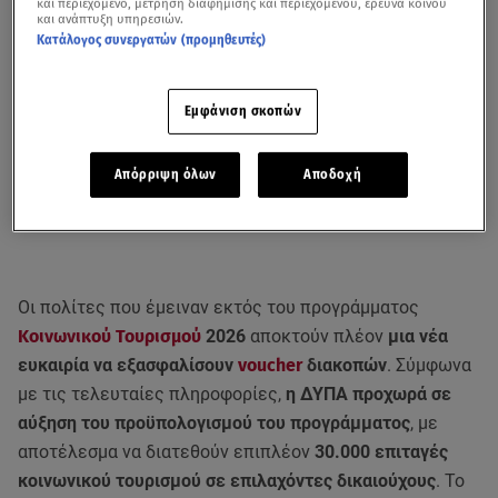
και περιεχόμενο, μέτρηση διαφήμισης και περιεχομένου, έρευνα κοινού
και ανάπτυξη υπηρεσιών.
Κατάλογος συνεργατών (προμηθευτές)
Εμφάνιση σκοπών
Απόρριψη όλων
Αποδοχή
Οι πολίτες που έμειναν εκτός του προγράμματος
Κοινωνικού Τουρισμού
2026
αποκτούν πλέον
μια νέα
ευκαιρία να εξασφαλίσουν
voucher
διακοπών
. Σύμφωνα
με τις τελευταίες πληροφορίες,
η ΔΥΠΑ προχωρά σε
αύξηση του προϋπολογισμού του προγράμματος
, με
αποτέλεσμα να διατεθούν επιπλέον
30.000 επιταγές
κοινωνικού τουρισμού σε επιλαχόντες δικαιούχους
. Το