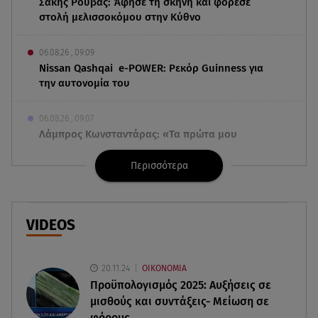
Σάκης Ρουβάς: Άφησε τη σκηνή και φόρεσε
στολή μελισσοκόμου στην Κύθνο
06.08.26 , 09:09
Nissan Qashqai e-POWER: Ρεκόρ Guinness για
την αυτονομία του
06.08.26 , 09:07
Λάμπρος Κωνσταντάρας: «Τα πρώτα μου
γενέθλια που δεν θα με πάρεις τηλέφωνο»
Περισσότερα
06.08.26 , 09:03
Μαρία Κάλλας: Όταν η ντίβα της όπερας μίλησε
σπαστά ελληνικά στο ραδιόφωνο
VIDEOS
06.08.26 , 08:58
Τι είναι το «πολωμένο μελτέμι», που
20.11.24
ΟΙΚΟΝΟΜΙΑ
τροφοδότησε τις φωτιές σε Αττικοβοιωτία
Προϋπολογισμός 2025: Αυξήσεις σε
μισθούς και συντάξεις- Μείωση σε
φόρους
06.08.26 , 08:35