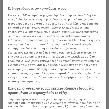
Ενδιαφερόμαστε για το απόρρητό σας
Εμείς και οι
603
συνεργάτες μας αποθηκεύουμε προσωπικά δεδομένα,
όπως δεδομένα περιήγησης ή μοναδικά αναγνωριστικά στοιχεία, και
έχουμε πρόσβαση σε αυτά στη συσκευή σας. Αν επιλέξετε Αποδοχή, θα
καταστεί δυνατή η ενεργοποίηση τεχνολογιών παρακολούθησης
προκειμένου να υποστηριχθούν οι σκοποί που εμφανίζονται παρακάτω,
για τους οποίους εμείς και οι συνεργάτες μας επεξεργαζόμαστε τα
δεδομένα με σκοπό την παροχή υπηρεσιών. Αν επιλέξετε Απόρριψη όλων
όλων ή αποσύρετε τη συγκατάθεσή σας, οι εν λόγω τεχνολογίες θα
απενεργοποιηθούν. Αν απενεργοποιηθούν οι ιχνηλάτες, ορισμένο
περιεχόμενο και κάποιες από τις διαφημίσεις που βλέπετε ενδέχεται να
μην είναι τόσο σχετικές με εσάς. Μπορείτε να επανεμφανίσετε αυτό το
μενού για να αλλάξετε τις επιλογές σας ή να αποσύρετε τη συναίνεσή σας
ανά πάσα στιγμή πατώντας τον σύνδεσμο Διαχείριση προτιμήσεων στο
κάτω μέρος της ιστοσελίδας [ή το αιωρούμενο εικονίδιο στο κάτω
αριστερό μέρος της ιστοσελίδας, εάν υπάρχει]. Οι επιλογές σας θα τεθούν
σε ισχύ στον Ιστότοπος. Για περισσότερες λεπτομέρειες ανατρέξτε στην
Πολιτική Απορρήτου μας.
Εμείς και οι συνεργάτες μας επεξεργαζόμαστε δεδομένα
προκειμένου να παρασχεθούν τα εξής:
Χρήση επακριβών δεδομένων γεωεντοπισμού. Ακριβής σάρωση
χαρακτηριστικών συσκευής για αναγνώριση ταυτότητας. Αποθήκευση ή/
και πρόσβαση στα δεδομένα μιας συσκευής. Εξατομικευμένη διαφήμιση