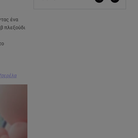
ντας ένα
ωβ πλεξούδι
το
Τσερέλα