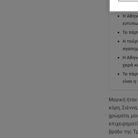
Με μι
Η Αθηνά
εντυπω
Το πάρ
Η τούρ
αγαπημ
Η Αθην
χαρά κα
Το πάρτ
είναι 
Μαγική ήταν
κόρη, Σιέννα
χρώματα, μου
επιχειρηματί
βράδυ της Τρ