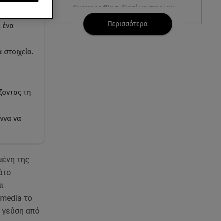
Summer fling: Γιατί να πεις ναι
σε έναν καλοκαιρινό έρωτα
Περισσότερα
 ένα
08.08.26 , 13:59
 στοιχεία.
Αθηνά Οικονομάκου: Οι... hot
αναρτήσεις της με animal print
μπικίνι!
ζοντας τη
08.08.26 , 13:49
Πάνω από 56.000 επιβάτες
έννα να
αναχώρησαν σήμερα από τα
λιμάνια της Αττικής
08.08.26 , 13:29
μένη της
Θρίλερ στον Λυκαβηττό:
άτο
Βρέθηκε σορός σε σπηλιά -
ι
Φωτογραφίες από το σημείο
 media το
α γεύση από
08.08.26 , 13:11