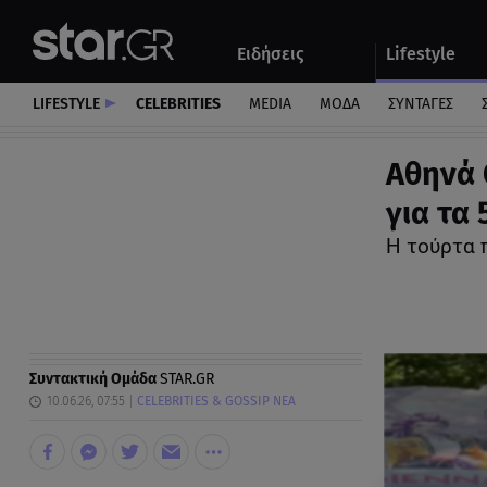
Αθλητικά
Quiz
Ειδήσεις
Lifestyle
Αυτοκίνητο
LIFESTYLE
CELEBRITIES
MEDIA
ΜΟΔΑ
ΣΥΝΤΑΓΕΣ
Αθηνά 
για τα 
Η τούρτα 
Συντακτική Ομάδα
STAR.GR
10.06.26, 07:55
CELEBRITIES & GOSSIP ΝΕΑ