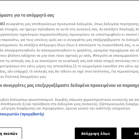
μαστε για το απόρρητό σας
603
συνεργάτες μας αποθηκεύουμε προσωπικά δεδομένα, όπως δεδομένα περιήγησης
κά στοιχεία, και έχουμε πρόσβαση σε αυτά στη συσκευή σας. Αν επιλέξετε Αποδοχή, θ
νεργοποίηση τεχνολογιών παρακολούθησης προκειμένου να υποστηριχθούν οι σκοποί
ι παρακάτω, για τους οποίους εμείς και οι συνεργάτες μας επεξεργαζόμαστε τα δεδομέ
υπηρεσιών. Αν επιλέξετε Απόρριψη όλων όλων ή αποσύρετε τη συγκατάθεσή σας, οι ε
 θα απενεργοποιηθούν. Αν απενεργοποιηθούν οι ιχνηλάτες, ορισμένο περιεχόμενο και κά
 που βλέπετε ενδέχεται να μην είναι τόσο σχετικές με εσάς. Μπορείτε να επανεμφανίσετ
ξετε τις επιλογές σας ή να αποσύρετε τη συναίνεσή σας ανά πάσα στιγμή πατώντας τον
προτιμήσεων στο κάτω μέρος της ιστοσελίδας [ή το αιωρούμενο εικονίδιο στο κάτω α
δας, εάν υπάρχει]. Οι επιλογές σας θα τεθούν σε ισχύ στον Ιστότοπος. Για περισσότερε
ασε τα 5α γενέθλιά της με ένα ονειρεμένο πάρτι
την Πολιτική Απορρήτου μας.
 οι συνεργάτες μας επεξεργαζόμαστε δεδομένα προκειμένου να παρασχ
Δείτε περισσότερα άρθρα μας στα αποτελέσματα αναζήτησης
ριβών δεδομένων γεωεντοπισμού. Ακριβής σάρωση χαρακτηριστικών συσκευής για αν
Add star.gr on Google
 Αποθήκευση ή/και πρόσβαση στα δεδομένα μιας συσκευής. Εξατομικευμένη διαφήμι
, μέτρηση διαφήμισης και περιεχομένου, έρευνα κοινού και ανάπτυξη υπηρεσιών.
συνεργατών (προμηθευτές)
ε το άρθρο
2:43
λεπτά
η σκοπών
Απόρριψη όλων
Απ