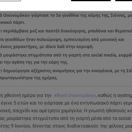
α ματιά
-
by STAR AI
 Οικονομάκου γιόρτασε τα 5α γενέθλια της κόρης της, Σιέννας, με
σιακό πάρτι.
τι περιλάμβανε ροζ και παστέλ διακόσμηση, μπαλόνια και θεματικά
τα γενεθλίων ήταν πολυώροφη, εμπνευσμένη από μουσική και
ένους χαρακτήρες, με disco ball στην κορυφή.
ά μοιράστηκε στιγμιότυπα από τη γιορτή στα social media, εκφρά
ι την αγάπη της για την κόρη της.
ι δημιούργησε αξέχαστες αναμνήσεις για την οικογένεια, με τη Σι
η πρωταγωνίστρια της ημέρας.
 η χθεσινή ημέρα για την
Αθηνά Οικονομάκου
, καθώς η αγαπη
, έγινε 5 ετών και το γιόρτασε με ένα εντυπωσιακό πάρτι γεμ
σική, παιχνίδι και αμέτρητα χαμόγελα. Η γνωστή ηθοποιός κα
ας μοιράστηκε στιγμιότυπα από τη γιορτή μέσα από τα social
ίτης 9 Ιουνίου, δίνοντας στους διαδικτυακούς της φίλους μι