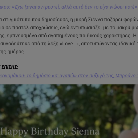
κου: «Έχω ξαναπαντρευτεί, αλλά αυτό δεν το είχα νιώσει ποτέ»
α στιγμιότυπα που δημοσίευσε, η μικρή Σιέννα ποζάρει φορώ
μα σε παστέλ αποχρώσεις, ενώ εντυπωσιάζει με το μακρύ μ
της, εμπνευσμένο από αγαπημένους παιδικούς χαρακτήρες. Η
συνοδεύτηκε από τη λέξη «Love...», αποτυπώνοντας ιδανικά 
της ημέρας.
κονομάκου: Το δημόσιο «σ' αγαπώ» στον σύζυγό της, Μπρούνο 