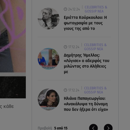
CELEBRITIES &
24.12.24
GOSSIP ΝΕΑ
Εριέττα Κούρκουλου: Η
φωτογραφία με τους
γιους της από το
CELEBRITIES &
17.12.24
GOSSIP ΝΕΑ
Δημήτρης Ήμελλος:
«Λύγισε» ο αδερφός του
μιλώντας στο Αλήθειες
με
CELEBRITIES &
17.12.24
GOSSIP ΝΕΑ
Ηλιάνα Παπαγεωργίου:
«Ανακάλυψα τη δύναμη
ας κάθε
που δεν ήξερα ότι είχα»
Προβολή
5 από 15