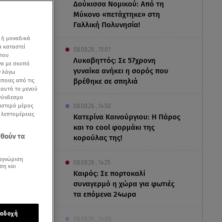
Δούκισσα Νομικού: Από τη
Μύκονο «πετάχτηκε» στη
Γαλλική Πολυνησία!
 ή μοναδικά
α καταστεί
08.08.26 , 15:01
 που
Λυκαβηττός: Σε 57χρονη
να με σκοπό
γυναίκα ανήκει η σορός που
ν λόγω
ποιες από τις
βρέθηκε σε σπηλιά
ε αυτό το μενού
 σύνδεσμο
ριστερό μέρος
08.08.26 , 14:50
ς λεπτομέρειες
Κατερίνα Καινούργιου: Η Πάρος
και το cool φορμάκι της
εθούν τα
κορούλας της!
αγνώριση
08.08.26 , 14:25
ση και
Καιρός: Σε πορτοκαλί
συναγερμό η χώρα για φωτιές
τα επόμενα 24ωρα
οδοχή
08.08.26 , 14:00