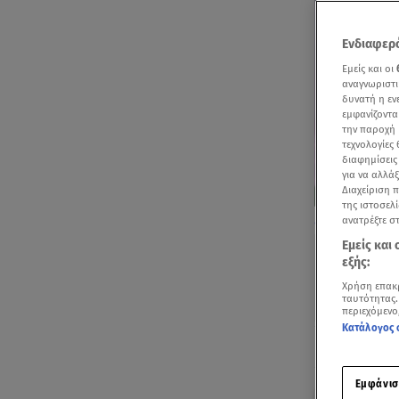
Ενδιαφερό
Εμείς και οι
αναγνωριστι
δυνατή η ε
εμφανίζοντα
την παροχή 
τεχνολογίες
διαφημίσεις
για να αλλά
Διαχείριση 
της ιστοσελί
Η Σιέννα γιόρτ
ανατρέξτε σ
Εμείς και
εξής:
Χρήση επακ
ταυτότητας.
περιεχόμενο
Κατάλογος 
Ακούστ
Εμφάνισ