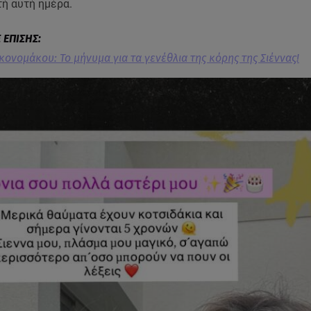
τή αυτή ημέρα.
κονομάκου: Το μήνυμα για τα γενέθλια της κόρης της Σιέννας!