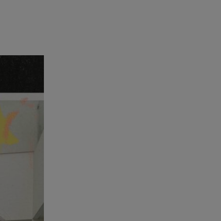
ΑΜΜΟΣ - Η πρώτη ανάγνωση
(αναλόγιο) στο θέατρο Άβατον
08.08.26 , 13:07
Σέρρες: Απόσπαση προσοχής ή
απειρία πίσω από το φονικό
τροχαίο
08.08.26 , 13:06
MG Motor Greece:
«Απογειώνεται» στο Athens
Flying Week 2026
08.08.26 , 12:42
Κρήτη: Η Αστυνομία διαψεύδει
την απόπειρα ασέλγειας σε
ανήλικη
08.08.26 , 12:30
Πρωταγωνίστρια της Λάμψης: