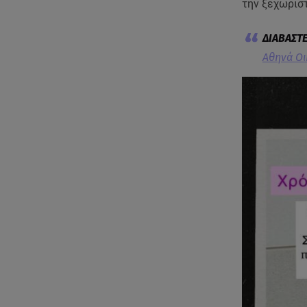
την ξεχωρισ
Αθηνά Οι