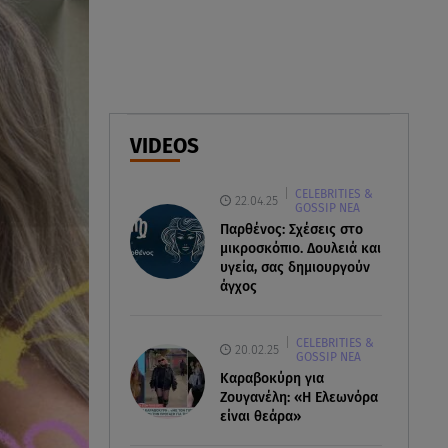
«Στο θέατρο με σνόμπαραν
πάρα πολύ»
08.08.26 , 12:15
Κυψέλη: «Ο 26χρονος είχε
γυρίσει την πλάτη του στον
VIDEOS
χριστιανισμό»
CELEBRITIES &
08.08.26 , 12:00
22.04.25
GOSSIP ΝΕΑ
Μπορείς να τρως καθημερινά
Παρθένος: Σχέσεις στο
αβοκάντο, σκέψου την καρδιά
μικροσκόπιο. Δουλειά και
και το βάρος σου
υγεία, σας δημιουργούν
άγχος
CELEBRITIES &
20.02.25
GOSSIP ΝΕΑ
Καραβοκύρη για
Ζουγανέλη: «Η Ελεωνόρα
είναι θεάρα»