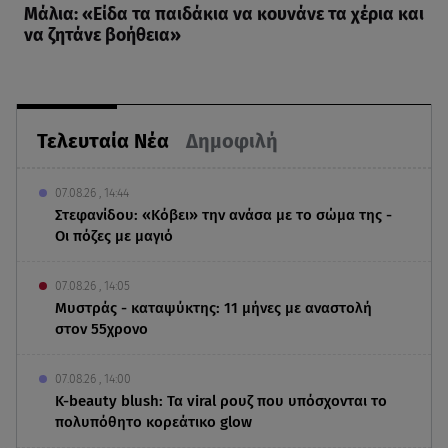
Μάλια: «Είδα τα παιδάκια να κουνάνε τα χέρια και
να ζητάνε βοήθεια»
Τελευταία Νέα
Δημοφιλή
07.08.26 , 14:44
Στεφανίδου: «Κόβει» την ανάσα με το σώμα της -
Οι πόζες με μαγιό
07.08.26 , 14:05
Μυστράς - καταψύκτης: 11 μήνες με αναστολή
στον 55χρονο
07.08.26 , 14:00
K-beauty blush: Τα viral ρουζ που υπόσχονται το
πολυπόθητο κορεάτικο glow