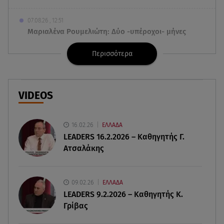
07.08.26 , 12:51
Μαριαλένα Ρουμελιώτη: Δύο -υπέροχοι- μήνες
τον γιο της
Περισσότερα
07.08.26 , 12:35
Τουρισμός για όλους: Συνεχίζονται οι αιτήσεις –
Ποιοι κάνουν σήμερα
VIDEOS
07.08.26 , 12:07
Marfin: Προθεσμία για να απολογηθεί πήρε η
16.02.26
ΕΛΛΑΔΑ
46χρονη
LEADERS 16.2.2026 – Καθηγητής Γ.
Ατσαλάκης
07.08.26 , 12:00
4 (πολύ σημαντικά) πράγματα που
αποκαλύπτουν οι διακοπές για τη σχέση σου
09.02.26
ΕΛΛΑΔΑ
LEADERS 9.2.2026 – Καθηγητής Κ.
Γρίβας
07.08.26 , 11:45
Λένα Σαμαρά: Ράγισαν καρδιές στο ετήσιο