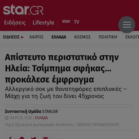
Ειδήσεις
Lifestyle
ΕΙΔΗΣΕΙΣ
ΚΑΙΡΟΣ
ΕΛΛΑΔΑ
ΚΟΣΜΟΣ
ΠΟΛΙΤΙΚΗ
ΕΚΛΟΓ
Απίστευτο περιστατικό στην
Ηλεία: Τσίμπημα σφήκας...
προκάλεσε έμφραγμα
Αλλεργικό σοκ με θανατηφόρες επιπλοκές –
Μάχη για τη ζωή του δίνει 45χρονος
Συντακτική Ομάδα
STAR.GR
30.07.25, 17:26
ΕΛΛΑΔΑ
Πηγή: Εξωτερική φωτογραφία: Eurokinissi / ΒΑΣΙΛΗΣ ΠΑΠΑΔΟΠΟΥΛΟΣ