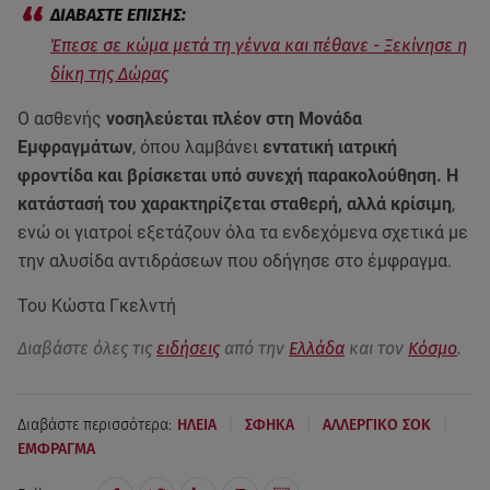
Έπεσε σε κώμα μετά τη γέννα και πέθανε - Ξεκίνησε η
δίκη της Δώρας
Ο ασθενής
νοσηλεύεται πλέον στη Μονάδα
Εμφραγμάτων
, όπου λαμβάνει
εντατική ιατρική
φροντίδα και βρίσκεται υπό συνεχή παρακολούθηση.
Η
κατάστασή του χαρακτηρίζεται σταθερή, αλλά κρίσιμη
,
ενώ οι γιατροί εξετάζουν όλα τα ενδεχόμενα σχετικά με
την αλυσίδα αντιδράσεων που οδήγησε στο έμφραγμα.
Του Κώστα Γκελντή
Διαβάστε όλες τις
ειδήσεις
από την
Ελλάδα
και τον
Κόσμο
.
|
|
|
Διαβάστε περισσότερα:
ΗΛΕΙΑ
ΣΦΗΚΑ
ΑΛΛΕΡΓΙΚΟ ΣΟΚ
ΕΜΦΡΑΓΜΑ