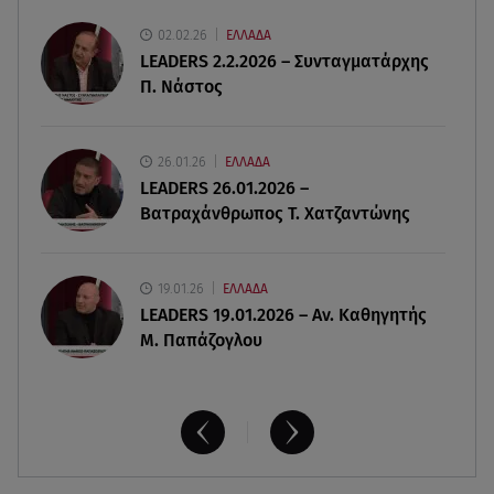
μνημόσυνο
02.02.26
ΕΛΛΑΔΑ
LEADERS 2.2.2026 – Συνταγματάρχης
07.08.26 , 11:18
Π. Νάστος
Leapmotor T03: Τώρα με 16.190 ευρώ
07.08.26 , 11:17
26.01.26
ΕΛΛΑΔΑ
Παρουσιάστρια κοιμήθηκε on air και έγινε viral-
LEADERS 26.01.2026 –
Δείτε το στιγμιότυπο
Βατραχάνθρωπος Τ. Χατζαντώνης
19.01.26
ΕΛΛΑΔΑ
LEADERS 19.01.2026 – Αν. Καθηγητής
Μ. Παπάζογλου