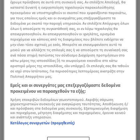
έχουμε πρόσβαση σε αυτά στη συσκευή σας. Αν επιλέξετε Αποδοχή, θα
καταστεί δυνατή η ενεργοποίηση τεχνολογιών παρακολούθησης
προκειμένου να υποστηριχθούν οι σκοποί που εμφανίζονται παρακάτω,
για τους οποίους εμείς και οι συνεργάτες μας επεξεργαζόμαστε τα
δεδομένα με σκοπό την παροχή υπηρεσιών. Αν επιλέξετε Απόρριψη όλων
όλων ή αποσύρετε τη συγκατάθεσή σας, οι εν λόγω τεχνολογίες θα
απενεργοποιηθούν. Αν απενεργοποιηθούν οι ιχνηλάτες, ορισμένο
περιεχόμενο και κάποιες από τις διαφημίσεις που βλέπετε ενδέχεται να
μην είναι τόσο σχετικές με εσάς. Μπορείτε να επανεμφανίσετε αυτό το
μενού για να αλλάξετε τις επιλογές σας ή να αποσύρετε τη συναίνεσή σας
ανά πάσα στιγμή πατώντας τον σύνδεσμο Διαχείριση προτιμήσεων στο
κάτω μέρος της ιστοσελίδας [ή το αιωρούμενο εικονίδιο στο κάτω
αριστερό μέρος της ιστοσελίδας, εάν υπάρχει]. Οι επιλογές σας θα τεθούν
σε ισχύ στον Ιστότοπος. Για περισσότερες λεπτομέρειες ανατρέξτε στην
Πολιτική Απορρήτου μας.
Εμείς και οι συνεργάτες μας επεξεργαζόμαστε δεδομένα
προκειμένου να παρασχεθούν τα εξής:
Χρήση επακριβών δεδομένων γεωεντοπισμού. Ακριβής σάρωση
χαρακτηριστικών συσκευής για αναγνώριση ταυτότητας. Αποθήκευση ή/
και πρόσβαση στα δεδομένα μιας συσκευής. Εξατομικευμένη διαφήμιση
και περιεχόμενο, μέτρηση διαφήμισης και περιεχομένου, έρευνα κοινού
και ανάπτυξη υπηρεσιών.
Κατάλογος συνεργατών (προμηθευτές)