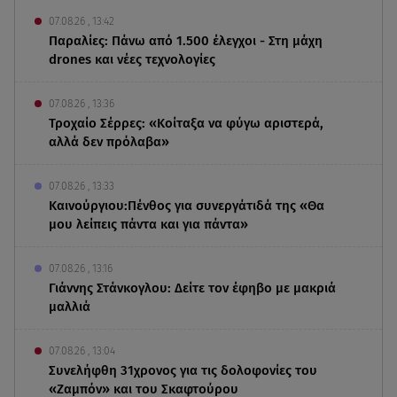
07.08.26 , 13:42
Παραλίες: Πάνω από 1.500 έλεγχοι - Στη μάχη
drones και νέες τεχνολογίες
07.08.26 , 13:36
Τροχαίο Σέρρες: «Κοίταξα να φύγω αριστερά,
αλλά δεν πρόλαβα»
07.08.26 , 13:33
Καινούργιου:Πένθος για συνεργάτιδά της «Θα
μου λείπεις πάντα και για πάντα»
07.08.26 , 13:16
Γιάννης Στάνκογλου: Δείτε τον έφηβο με μακριά
μαλλιά
07.08.26 , 13:04
Συνελήφθη 31χρονος για τις δολοφονίες του
«Ζαμπόν» και του Σκαφτούρου