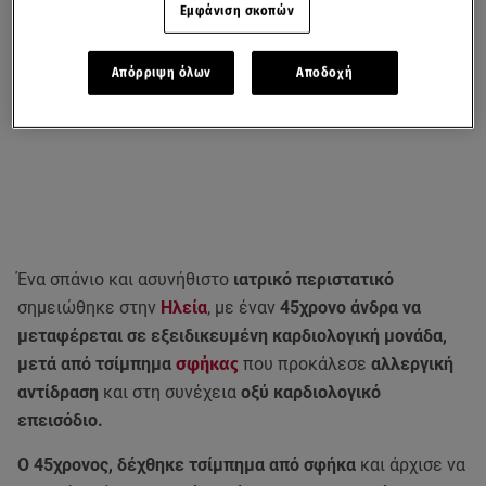
Εμφάνιση σκοπών
Απόρριψη όλων
Αποδοχή
Ένα σπάνιο και ασυνήθιστο
ιατρικό περιστατικό
σημειώθηκε στην
Ηλεία
, με έναν
45χρονο άνδρα να
μεταφέρεται σε εξειδικευμένη καρδιολογική μονάδα,
μετά από τσίμπημα
σφήκας
που προκάλεσε
αλλεργική
αντίδραση
και στη συνέχεια
οξύ καρδιολογικό
επεισόδιο.
Ο 45χρονος, δέχθηκε τσίμπημα από σφήκα
και άρχισε να