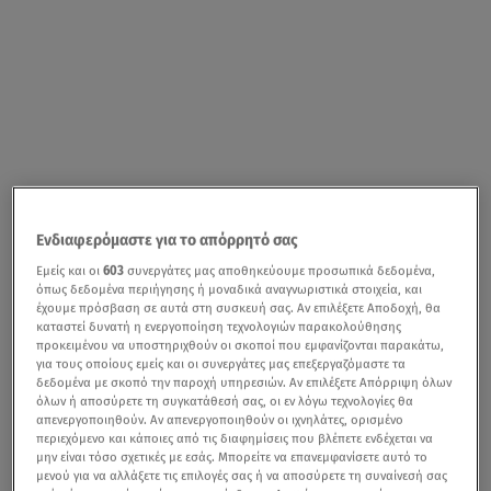
Ενδιαφερόμαστε για το απόρρητό σας
Εμείς και οι
603
συνεργάτες μας αποθηκεύουμε προσωπικά δεδομένα,
όπως δεδομένα περιήγησης ή μοναδικά αναγνωριστικά στοιχεία, και
έχουμε πρόσβαση σε αυτά στη συσκευή σας. Αν επιλέξετε Αποδοχή, θα
καταστεί δυνατή η ενεργοποίηση τεχνολογιών παρακολούθησης
προκειμένου να υποστηριχθούν οι σκοποί που εμφανίζονται παρακάτω,
για τους οποίους εμείς και οι συνεργάτες μας επεξεργαζόμαστε τα
δεδομένα με σκοπό την παροχή υπηρεσιών. Αν επιλέξετε Απόρριψη όλων
όλων ή αποσύρετε τη συγκατάθεσή σας, οι εν λόγω τεχνολογίες θα
απενεργοποιηθούν. Αν απενεργοποιηθούν οι ιχνηλάτες, ορισμένο
περιεχόμενο και κάποιες από τις διαφημίσεις που βλέπετε ενδέχεται να
μην είναι τόσο σχετικές με εσάς. Μπορείτε να επανεμφανίσετε αυτό το
μενού για να αλλάξετε τις επιλογές σας ή να αποσύρετε τη συναίνεσή σας