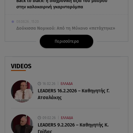
Back to black: η διαχρονική αξία του μαύρου
στην καλοκαιρινή γκαρνταρόμπα
08.08.26 , 15:20
Δούκισσα Νομικού: Από τη Μύκονο «πετάχτηκε»
στη Γαλλική Πολυνησία!
Περισσότερα
08.08.26 , 15:01
Λυκαβηττός: Σε 57χρονη γυναίκα ανήκει η σορός
που βρέθηκε σε σπηλιά
VIDEOS
08.08.26 , 14:50
Κατερίνα Καινούργιου: Η Πάρος και το cool
16.02.26
ΕΛΛΑΔΑ
φορμάκι της κορούλας της!
LEADERS 16.2.2026 – Καθηγητής Γ.
Ατσαλάκης
08.08.26 , 14:25
Καιρός: Σε πορτοκαλί συναγερμό η χώρα για
φωτιές τα επόμενα 24ωρα
09.02.26
ΕΛΛΑΔΑ
LEADERS 9.2.2026 – Καθηγητής Κ.
Γρίβας
08.08.26 , 14:00