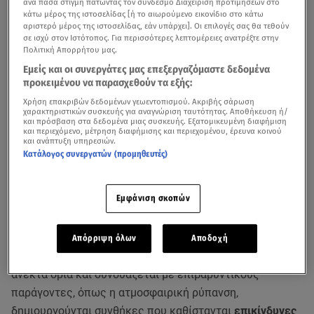
ανά πάσα στιγμή πατώντας τον σύνδεσμο Διαχείριση προτιμήσεων στο
κάτω μέρος της ιστοσελίδας [ή το αιωρούμενο εικονίδιο στο κάτω
αριστερό μέρος της ιστοσελίδας, εάν υπάρχει]. Οι επιλογές σας θα τεθούν
σε ισχύ στον Ιστότοπος. Για περισσότερες λεπτομέρειες ανατρέξτε στην
Πολιτική Απορρήτου μας.
Εμείς και οι συνεργάτες μας επεξεργαζόμαστε δεδομένα
προκειμένου να παρασχεθούν τα εξής:
Χρήση επακριβών δεδομένων γεωεντοπισμού. Ακριβής σάρωση
χαρακτηριστικών συσκευής για αναγνώριση ταυτότητας. Αποθήκευση ή/
και πρόσβαση στα δεδομένα μιας συσκευής. Εξατομικευμένη διαφήμιση
και περιεχόμενο, μέτρηση διαφήμισης και περιεχομένου, έρευνα κοινού
και ανάπτυξη υπηρεσιών.
Κατάλογος συνεργατών (προμηθευτές)
Ο Ιατρικός Σύλλογος Αθηνών επισημαίνει την ανάγκη
Εμφάνιση σκοπών
λήψης προληπτικών μέτρων απέναντι στις συνέπειες
των υψηλών θερμοκρασιών και του
καύσωνα
.
Απόρριψη όλων
Αποδοχή
Όταν η θερμοκρασία του περιβάλλοντος υπερβαίνει τα
ανεκτά όρια και συνδυάζεται με επιβαρυντικούς
παράγοντες, όπως η ατμοσφαιρική ρύπανση,
δημιουργούνται συνθήκες που καθίστανται
επικίνδυνες