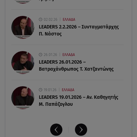
Summer fling: Γιατί να πεις ναι σε έναν
καλοκαιρινό έρωτα
02.02.26
ΕΛΛΑΔΑ
LEADERS 2.2.2026 – Συνταγματάρχης
08.08.26 , 13:59
Π. Νάστος
Αθηνά Οικονομάκου: Οι... hot αναρτήσεις της με
animal print μπικίνι!
26.01.26
ΕΛΛΑΔΑ
08.08.26 , 13:49
LEADERS 26.01.2026 –
Πάνω από 56.000 επιβάτες αναχώρησαν σήμερα
Βατραχάνθρωπος Τ. Χατζαντώνης
από τα λιμάνια της Αττικής
19.01.26
ΕΛΛΑΔΑ
LEADERS 19.01.2026 – Αν. Καθηγητής
Μ. Παπάζογλου