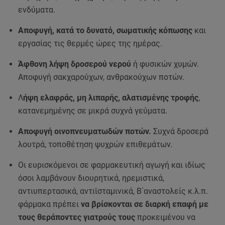
ενδύματα.
Αποφυγή, κατά το δυνατό, σωματικής κόπωσης
και
εργασίας τις θερμές ώρες της ημέρας.
Άφθονη λήψη δροσερού νερού
ή φυσικών χυμών.
Αποφυγή σακχαρούχων, ανθρακούχων ποτών.
Λ
ήψη ελαφράς, μη λιπαρής, αλατισμένης τροφής
,
κατανεμημένης σε μικρά συχνά γεύματα.
Αποφυγή οινοπνευματωδών ποτών.
Συχνά δροσερά
λουτρά, τοποθέτηση ψυχρών επιθεμάτων.
Οι ευρισκόμενοι σε φαρμακευτική αγωγή και ιδίως
όσοι λαμβάνουν διουρητικά, ηρεμιστικά,
αντιυπερτασικά, αντιϊσταμινικά, Β΄αναστολείς κ.λ.π.
φάρμακα πρέπει
να βρίσκονται σε διαρκή επαφή με
τους θεράποντες γιατρούς τους
προκειμένου να