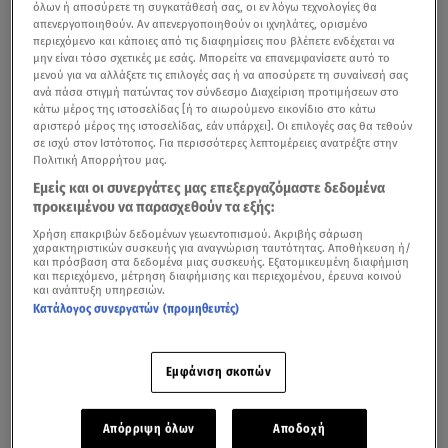
όλων ή αποσύρετε τη συγκατάθεσή σας, οι εν λόγω τεχνολογίες θα
απενεργοποιηθούν. Αν απενεργοποιηθούν οι ιχνηλάτες, ορισμένο
περιεχόμενο και κάποιες από τις διαφημίσεις που βλέπετε ενδέχεται να
μην είναι τόσο σχετικές με εσάς. Μπορείτε να επανεμφανίσετε αυτό το
μενού για να αλλάξετε τις επιλογές σας ή να αποσύρετε τη συναίνεσή σας
ανά πάσα στιγμή πατώντας τον σύνδεσμο Διαχείριση προτιμήσεων στο
κάτω μέρος της ιστοσελίδας [ή το αιωρούμενο εικονίδιο στο κάτω
αριστερό μέρος της ιστοσελίδας, εάν υπάρχει]. Οι επιλογές σας θα τεθούν
σε ισχύ στον Ιστότοπος. Για περισσότερες λεπτομέρειες ανατρέξτε στην
Πολιτική Απορρήτου μας.
Εμείς και οι συνεργάτες μας επεξεργαζόμαστε δεδομένα
προκειμένου να παρασχεθούν τα εξής:
Χρήση επακριβών δεδομένων γεωεντοπισμού. Ακριβής σάρωση
χαρακτηριστικών συσκευής για αναγνώριση ταυτότητας. Αποθήκευση ή/
και πρόσβαση στα δεδομένα μιας συσκευής. Εξατομικευμένη διαφήμιση
και περιεχόμενο, μέτρηση διαφήμισης και περιεχομένου, έρευνα κοινού
και ανάπτυξη υπηρεσιών.
Κατάλογος συνεργατών (προμηθευτές)
Εμφάνιση σκοπών
Απόρριψη όλων
Αποδοχή