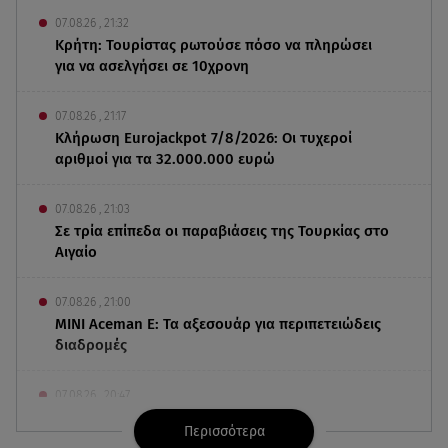
07.08.26 , 21:32
Κρήτη: Τουρίστας ρωτούσε πόσο να πληρώσει
για να ασελγήσει σε 10χρονη
07.08.26 , 21:17
Κλήρωση Eurojackpot 7/8/2026: Οι τυχεροί
αριθμοί για τα 32.000.000 ευρώ
07.08.26 , 21:03
Σε τρία επίπεδα οι παραβιάσεις της Τουρκίας στο
Αιγαίο
07.08.26 , 21:00
MINI Aceman E: Τα αξεσουάρ για περιπετειώδεις
διαδρομές
07.08.26 , 20:47
Χανιά: Νεκρή βρέθηκε αγνοούμενη - Ξέφυγε από
Περισσότερα
αστυνομικούς που την εντόπισαν