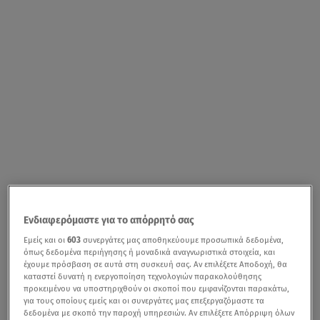
Ενδιαφερόμαστε για το απόρρητό σας
Εμείς και οι
603
συνεργάτες μας αποθηκεύουμε προσωπικά δεδομένα,
όπως δεδομένα περιήγησης ή μοναδικά αναγνωριστικά στοιχεία, και
έχουμε πρόσβαση σε αυτά στη συσκευή σας. Αν επιλέξετε Αποδοχή, θα
καταστεί δυνατή η ενεργοποίηση τεχνολογιών παρακολούθησης
προκειμένου να υποστηριχθούν οι σκοποί που εμφανίζονται παρακάτω,
για τους οποίους εμείς και οι συνεργάτες μας επεξεργαζόμαστε τα
δεδομένα με σκοπό την παροχή υπηρεσιών. Αν επιλέξετε Απόρριψη όλων