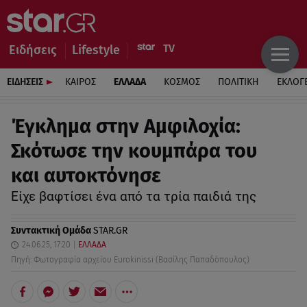
Ειδήσεις
Lifestyle
ΕΙΔΗΣΕΙΣ
ΚΑΙΡΟΣ
ΕΛΛΑΔΑ
ΚΟΣΜΟΣ
ΠΟΛΙΤΙΚΗ
ΕΚΛΟΓ
Έγκλημα στην Αμφιλοχία:
Σκότωσε την κουμπάρα του
και αυτοκτόνησε
Eίχε βαφτίσει ένα από τα τρία παιδιά της
Συντακτική Ομάδα
STAR.GR
24.06.25, 17:20
ΕΛΛΑΔΑ
Πηγή: Φωτογραφία αρχείου Eurokinissi (Βασίλης Παπαδόπουλος)