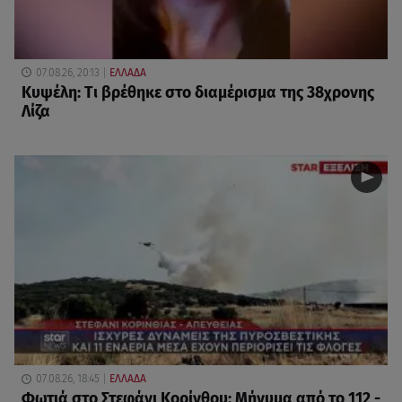
07.08.26, 20:13
ΕΛΛΑΔΑ
Κυψέλη: Tι βρέθηκε στο διαμέρισμα της 38χρονης
Λίζα
07.08.26, 18:45
ΕΛΛΑΔΑ
Φωτιά στο Στεφάνι Κορίνθου: Μήνυμα από το 112 -