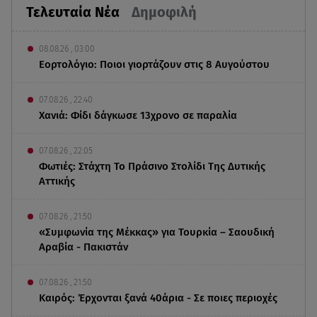
Τελευταία Νέα
Δημοφιλή
08.08.26 , 03:00
Εορτολόγιο: Ποιοι γιορτάζουν στις 8 Αυγούστου
07.08.26 , 22:40
Χανιά: Φίδι δάγκωσε 13χρονο σε παραλία
07.08.26 , 22:05
Φωτιές: Στάχτη Το Πράσινο Στολίδι Της Δυτικής
Αττικής
07.08.26 , 21:50
«Συμφωνία της Μέκκας» για Τουρκία – Σαουδική
Αραβία - Πακιστάν
07.08.26 , 21:50
Καιρός: Έρχονται ξανά 40άρια - Σε ποιες περιοχές