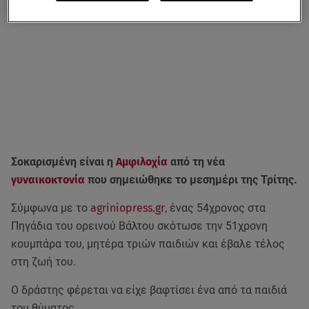
Σοκαρισμένη είναι η
Αμφιλοχία
από τη νέα
γυναικοκτονία
που σημειώθηκε το μεσημέρι της Τρίτης.
Σύμφωνα με το
agriniopress.gr
, ένας 54χρονος στα
Πηγάδια του ορεινού Βάλτου σκότωσε την 51χρονη
κουμπάρα του, μητέρα τριών παιδιών και έβαλε τέλος
στη ζωή του.
Ο δράστης φέρεται να είχε βαφτίσει ένα από τα παιδιά
του θύματος.