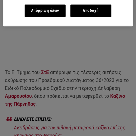
Απόρριψη όλων
Αποδοχή
Το Ε΄ Τμήμα του
ΣτΕ
απέρριψε τις τέσσερις αιτήσεις
ακύρωσης του Προεδρικού Διατάγματος 36/2023 για το
Ειδικό Πολεοδομικό Σχέδιο στην περιοχή Δηλαβέρη
Αμαρουσίου
, όπου πρόκειται να μεταφερθεί το
Καζίνο
της Πάρνηθας
.
Αντιδράσεις για την πιθανή μεταφορά καζίνο επί της
Κηφισίας στο Μαρούσι