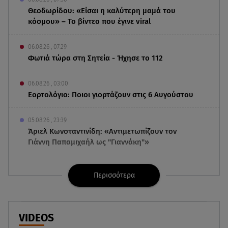
Θεοδωρίδου: «Είσαι η καλύτερη μαμά του
κόσμου» – Το βίντεο που έγινε viral
06.08.26 , 07:29
Φωτιά τώρα στη Σητεία - Ήχησε το 112
06.08.26 , 03:00
Εορτολόγιο: Ποιοι γιορτάζουν στις 6 Αυγούστου
05.08.26 , 23:39
Άριελ Κωνσταντινίδη: «Αντιμετωπίζουν τον
Γιάννη Παπαμιχαήλ ως "Γιαννάκη"»
05.08.26 , 23:20
Περισσότερα
Η Μέγκαν Μαρκλ έγινε 45! Ο ξέφρενος χορός με
τιάρα μέσα στο σπίτι της
05.08.26 , 23:00
VIDEOS
Σίσσυ Χρηστίδου: Πιο όμορφη και λαμπερή κι