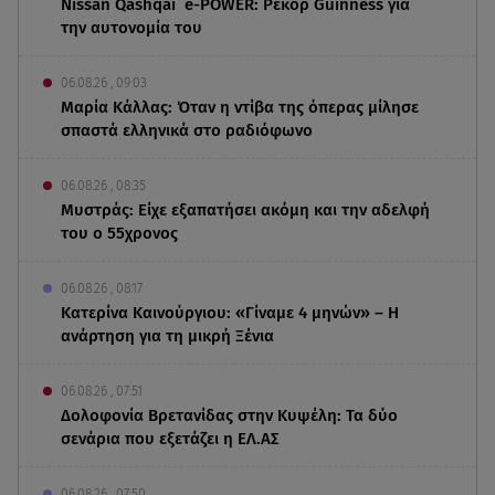
Nissan Qashqai e-POWER: Ρεκόρ Guinness για
την αυτονομία του
06.08.26 , 09:03
Μαρία Κάλλας: Όταν η ντίβα της όπερας μίλησε
σπαστά ελληνικά στο ραδιόφωνο
06.08.26 , 08:35
Μυστράς: Είχε εξαπατήσει ακόμη και την αδελφή
του ο 55χρονος
06.08.26 , 08:17
Κατερίνα Καινούργιου: «Γίναμε 4 μηνών» – Η
ανάρτηση για τη μικρή Ξένια
06.08.26 , 07:51
Δολοφονία Βρετανίδας στην Κυψέλη: Τα δύο
σενάρια που εξετάζει η ΕΛ.ΑΣ
06.08.26 , 07:50