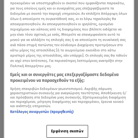
προκειμένου να υποστηριχθούν οι σκοποί που εμφανίζονται παρακάτω,
για τους οποίους εμείς και οι συνεργάτες μας επεξεργαζόμαστε τα
δεδομένα με σκοπό την παροχή υπηρεσιών. Αν επιλέξετε Απόρριψη όλων
όλων ή αποσύρετε τη συγκατάθεσή σας, οι εν λόγω τεχνολογίες θα
απενεργοποιηθούν. Αν απενεργοποιηθούν οι ιχνηλάτες, ορισμένο
περιεχόμενο και κάποιες από τις διαφημίσεις που βλέπετε ενδέχεται να
μην είναι τόσο σχετικές με εσάς. Μπορείτε να επανεμφανίσετε αυτό το
μενού για να αλλάξετε τις επιλογές σας ή να αποσύρετε τη συναίνεσή σας
ανά πάσα στιγμή πατώντας τον σύνδεσμο Διαχείριση προτιμήσεων στο
κάτω μέρος της ιστοσελίδας [ή το αιωρούμενο εικονίδιο στο κάτω
αριστερό μέρος της ιστοσελίδας, εάν υπάρχει]. Οι επιλογές σας θα τεθούν
σε ισχύ στον Ιστότοπος. Για περισσότερες λεπτομέρειες ανατρέξτε στην
Πολιτική Απορρήτου μας.
Εμείς και οι συνεργάτες μας επεξεργαζόμαστε δεδομένα
προκειμένου να παρασχεθούν τα εξής:
Χρήση επακριβών δεδομένων γεωεντοπισμού. Ακριβής σάρωση
χαρακτηριστικών συσκευής για αναγνώριση ταυτότητας. Αποθήκευση ή/
και πρόσβαση στα δεδομένα μιας συσκευής. Εξατομικευμένη διαφήμιση
και περιεχόμενο, μέτρηση διαφήμισης και περιεχομένου, έρευνα κοινού
και ανάπτυξη υπηρεσιών.
Κατάλογος συνεργατών (προμηθευτές)
Εμφάνιση σκοπών