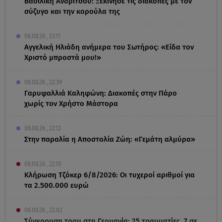
Βασιλική Ανδρίτσου: Ξεκίνησε τις διακοπές με τον
σύζυγο και την κορούλα της
06.08.26 , 23:11
Αγγελική Ηλιάδη ανήμερα του Σωτήρος: «Είδα τον
Χριστό μπροστά μου!»
06.08.26 , 22:39
Γαρυφαλλιά Καληφώνη: Διακοπές στην Πάρο
χωρίς τον Χρήστο Μάστορα
06.08.26 , 22:12
Στην παραλία η Αποστολία Ζώη: «Γεμάτη αλμύρα»
06.08.26 , 22:10
Κλήρωση Τζόκερ 6/8/2026: Οι τυχεροί αριθμοί για
τα 2.500.000 ευρώ
06.08.26 , 22:02
Σύγκρουση τραμ στη Γερμανία: 25 τραυματίες, 7 σε