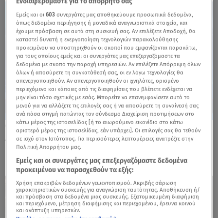
Ενδιαφερόμαστε για το απόρρητό σας
Εμείς και οι
603
συνεργάτες μας αποθηκεύουμε προσωπικά δεδομένα,
όπως δεδομένα περιήγησης ή μοναδικά αναγνωριστικά στοιχεία, και
έχουμε πρόσβαση σε αυτά στη συσκευή σας. Αν επιλέξετε Αποδοχή, θα
καταστεί δυνατή η ενεργοποίηση τεχνολογιών παρακολούθησης
προκειμένου να υποστηριχθούν οι σκοποί που εμφανίζονται παρακάτω,
για τους οποίους εμείς και οι συνεργάτες μας επεξεργαζόμαστε τα
δεδομένα με σκοπό την παροχή υπηρεσιών. Αν επιλέξετε Απόρριψη όλων
όλων ή αποσύρετε τη συγκατάθεσή σας, οι εν λόγω τεχνολογίες θα
απενεργοποιηθούν. Αν απενεργοποιηθούν οι ιχνηλάτες, ορισμένο
περιεχόμενο και κάποιες από τις διαφημίσεις που βλέπετε ενδέχεται να
μην είναι τόσο σχετικές με εσάς. Μπορείτε να επανεμφανίσετε αυτό το
μενού για να αλλάξετε τις επιλογές σας ή να αποσύρετε τη συναίνεσή σας
ανά πάσα στιγμή πατώντας τον σύνδεσμο Διαχείριση προτιμήσεων στο
κάτω μέρος της ιστοσελίδας [ή το αιωρούμενο εικονίδιο στο κάτω
27.03.24, 22:58
αριστερό μέρος της ιστοσελίδας, εάν υπάρχει]. Οι επιλογές σας θα τεθούν
Αντιδράσεις για την πιθανή μεταφορά
σε ισχύ στον Ιστότοπος. Για περισσότερες λεπτομέρειες ανατρέξτε στην
Πολιτική Απορρήτου μας.
καζίνο επί της Κηφισίας στο Μαρούσι
Εμείς και οι συνεργάτες μας επεξεργαζόμαστε δεδομένα
προκειμένου να παρασχεθούν τα εξής:
Χρήση επακριβών δεδομένων γεωεντοπισμού. Ακριβής σάρωση
χαρακτηριστικών συσκευής για αναγνώριση ταυτότητας. Αποθήκευση ή/
και πρόσβαση στα δεδομένα μιας συσκευής. Εξατομικευμένη διαφήμιση
και περιεχόμενο, μέτρηση διαφήμισης και περιεχομένου, έρευνα κοινού
και ανάπτυξη υπηρεσιών.