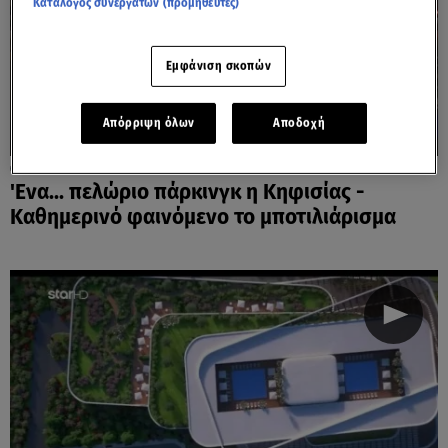
Κατάλογος συνεργατών (προμηθευτές)
Εμφάνιση σκοπών
Απόρριψη όλων
Αποδοχή
01.12.23, 23:10
'Ενα... πελώριο πάρκινγκ η Κηφισίας -
Καθημερινό φαινόμενο το μποτιλιάρισμα