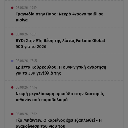
08.08.26 , 19:19
Τραγωδία στην Πάρο: Νεκρό 4χρονο παιδί σε
πισίνα
08.08.26 , 18:51
BYD: Στην 91η θέση της λίστας Fortune Global
500 για το 2026
08.08.26 , 17:45
Εριέττα Κούρκουλου: Η συγκινητική ανάρτηση
για τα 33α γενέθλιά της
08.08.26 , 17:44
Νεκρή μεγαλόσωμη αρκούδα στην Καστοριά,
πιθανόν από πυροβολισμό
08.08.26 , 17:32
Τζο Μπάιντεν: Ο καρκίνος έχει εξαπλωθεί - Η
ανακοίνωση του γιου του