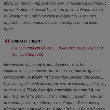
πόλεμος Ισραήλ - Λιβάνου δεν είναι ο πόλεμος με κάποιους
κατσαπλιάδες, είναι ο πόλεμος δύο κρατών. Ουσιαστικά η
κυβέρνηση του Λιβάνου είναι η Χεζμπολάχ. Αυτό κάτι
σημαίνει... ότι από πίσω άγονται και σύρονται και άλλα
κράτη.
«Θα σ'αγαπώ για πάντα» - Το «αντίο» της συντρόφου
του Ιωνά Καρουσή
Εάν γίνει αυτή η έκρηξη, που θα γίνει... τότε θα
εμφανιστούν φαινόμενα του τύπου τα χρηματιστήρια να
καταρρέουν, να πέφτει πείνα και των γονέων, ασφάλεια...
ξεχάστε τη, όλη η Μεσόγειος να γίνεται ένα είδος πύλης της
κολάσεως,
η Ελλάς έχει ήδη εισπράξει την απειλή.
Θα
μου πεις ''αυτό το είπαν για την Κύπρο'', μα γιατί... η Ελλάς
δεν είναι η εγγυήτρια δύναμη της Κύπρου; Τι θα κάνει η
Κύπρος όταν η απειλή αυτή υλοποιηθεί; Πώς θα αντιδράσει