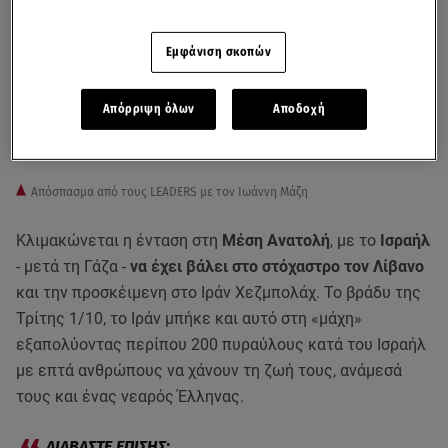
Εμφάνιση σκοπών
Απόρριψη όλων
Αποδοχή
Απόσπασμα από τους LEADERS με τον Ιωάννη Μάζη
Κλιμακώνεται η ένταση στη
Μέση Ανατολή
, με το
Ισραήλ
- μετά τη Γάζα -
να έχει βάλει στο στόχαστρο τον Λίβανο
και την προσκέιμενη στο Ιράν Χεζμπολάχ. Το βράδυ της
Τρίτης 1/10, το Ιράν μπήκε και αυτό στη «μάχη»
εξαπολύοντας περίπου 200 πυραύλους κατά του Ισραήλ
με επτά ανθρώπους να χάνουν τη ζωή τους, ανάμεσά
τους και ένας νεαρός Έλληνας.