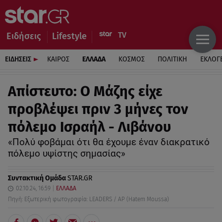
Ειδήσεις
Lifestyle
ΕΙΔΗΣΕΙΣ
ΚΑΙΡΟΣ
ΕΛΛΑΔΑ
ΚΟΣΜΟΣ
ΠΟΛΙΤΙΚΗ
ΕΚΛΟΓ
Απίστευτο: Ο Μάζης είχε
προβλέψει πριν 3 μήνες τον
πόλεμο Ισραήλ - Λιβάνου
«Πολύ φοβάμαι ότι θα έχουμε έναν διακρατικό
πόλεμο υψίστης σημασίας»
Συντακτική Ομάδα
STAR.GR
02.10.24, 16:59
ΕΛΛΑΔΑ
Πηγή: Εξωτερική φωτογραφία: LEADERS / AP (Hatem Moussa)