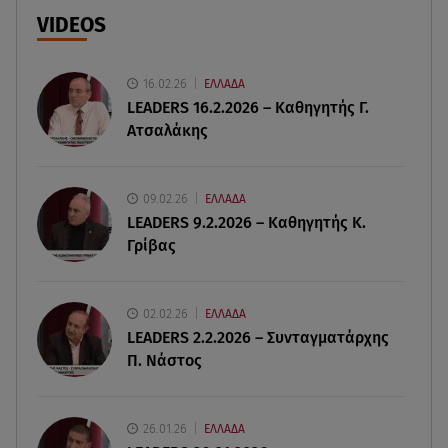
στην καλοκαιρινή γκαρνταρόμπα
VIDEOS
08.08.26 , 15:20
Δούκισσα Νομικού: Από τη Μύκονο «πετάχτηκε»
16.02.26
ΕΛΛΑΔΑ
στη Γαλλική Πολυνησία!
LEADERS 16.2.2026 – Καθηγητής Γ.
Ατσαλάκης
08.08.26 , 15:01
Λυκαβηττός: Σε 57χρονη γυναίκα ανήκει η σορός
που βρέθηκε σε σπηλιά
09.02.26
ΕΛΛΑΔΑ
LEADERS 9.2.2026 – Καθηγητής Κ.
Γρίβας
08.08.26 , 14:50
Κατερίνα Καινούργιου: Η Πάρος και το cool
φορμάκι της κορούλας της!
02.02.26
ΕΛΛΑΔΑ
LEADERS 2.2.2026 – Συνταγματάρχης
08.08.26 , 14:25
Π. Νάστος
Καιρός: Σε πορτοκαλί συναγερμό η χώρα για
φωτιές τα επόμενα 24ωρα
26.01.26
ΕΛΛΑΔΑ
08.08.26 , 14:00