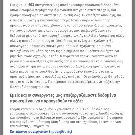
Εμείς και οι
603
συνεργάτες μας αποθηκεύουμε προσωπικά δεδομένα,
όπως δεδομένα περιήγησης ή μοναδικά αναγνωριστικά στοιχεία, και
έχουμε πρόσβαση σε αυτά στη συσκευή σας. Αν επιλέξετε Αποδοχή, θα
καταστεί δυνατή η ενεργοποίηση τεχνολογιών παρακολούθησης
προκειμένου να υποστηριχθούν οι σκοποί που εμφανίζονται παρακάτω,
για τους οποίους εμείς και οι συνεργάτες μας επεξεργαζόμαστε τα
δεδομένα με σκοπό την παροχή υπηρεσιών. Αν επιλέξετε Απόρριψη όλων
όλων ή αποσύρετε τη συγκατάθεσή σας, οι εν λόγω τεχνολογίες θα
απενεργοποιηθούν. Αν απενεργοποιηθούν οι ιχνηλάτες, ορισμένο
περιεχόμενο και κάποιες από τις διαφημίσεις που βλέπετε ενδέχεται να
μην είναι τόσο σχετικές με εσάς. Μπορείτε να επανεμφανίσετε αυτό το
μενού για να αλλάξετε τις επιλογές σας ή να αποσύρετε τη συναίνεσή σας
ανά πάσα στιγμή πατώντας τον σύνδεσμο Διαχείριση προτιμήσεων στο
κάτω μέρος της ιστοσελίδας [ή το αιωρούμενο εικονίδιο στο κάτω
αριστερό μέρος της ιστοσελίδας, εάν υπάρχει]. Οι επιλογές σας θα τεθούν
σε ισχύ στον Ιστότοπος. Για περισσότερες λεπτομέρειες ανατρέξτε στην
Πολιτική Απορρήτου μας.
Εμείς και οι συνεργάτες μας επεξεργαζόμαστε δεδομένα
προκειμένου να παρασχεθούν τα εξής:
Χρήση επακριβών δεδομένων γεωεντοπισμού. Ακριβής σάρωση
χαρακτηριστικών συσκευής για αναγνώριση ταυτότητας. Αποθήκευση ή/
και πρόσβαση στα δεδομένα μιας συσκευής. Εξατομικευμένη διαφήμιση
και περιεχόμενο, μέτρηση διαφήμισης και περιεχομένου, έρευνα κοινού
και ανάπτυξη υπηρεσιών.
Κατάλογος συνεργατών (προμηθευτές)