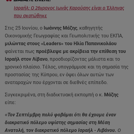
Ισραήλ: Ο 26χρονος Ιωνάς Καρούσης είναι ο Έλληνας
που σκοτώθηκε
Στις 25 Ιουνίου, ο
Ιωάννης Μάζης
, καθηγητής
Οικονομικής Γεωγραφίας και Γεωπολιτικής του ΕΚΠΑ,
μιλώντας στους «Leaders» του Ηλία Παπανικολάου
φαίνεται πως
προέβλεψε με ακρίβεια την επίθεση του
Ισραήλ στον Λίβανο
, προσδιορίζοντας μάλιστα και το
χρονικό πλαίσιο. Τέλος, υπογράμμισε και τη σημασία της
προστασίας της Κύπρου, εν όψει όλων αυτών των
αναταραχών που έρχονται σε διεθνές επίπεδο.
Συγκεκριμένα, στη διαδικτυακή εκπομπή ο κ.
Μάζης
είπε:
«
Τον Σεπτέμβρη πολύ φοβάμαι ότι θα έχουμε έναν
διακρατικό πόλεμο υψίστης σημασίας στη Μέση
Ανατολή, τον διακρατικό πόλεμο Ισραήλ - Λιβάνου.
Ο