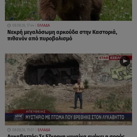
08.08.26, 17:44
ΕΛΛΑΔΑ
Νεκρή μεγαλόσωμη αρκούδα στην Καστοριά,
πιθανόν από πυροβολισμό
08.08.26, 15:01
ΕΛΛΑΔΑ
Λυκαβηττός: Σε 57χρονη γυναίκα ανήκει η σορός