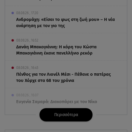
08.08.26 , 17:20
Ανδρομάχη: «Είσαι το φως στη ζωή μου» – Η νέα
ανάρτηση με τον γιο της
08.08.26 , 16:52
Δανάη Μπακογιάννη: Η κόρη του Κώστα
Μπακογιάννη έκανε πανελλήνιο ρεκόρ
08.08.26 , 16:45
Πένθος για τον Λιονέλ Μέσι - Πέθανε ο πατέρας
του Χόρχε στα 68 του χρόνια
08.08.26 , 16:07
Ευγενία Σαμαρά: Διακοπάρει με τον Νίκο
Μουτσινά - Πού βρίσκονται;
Περισσότερα
08.08.26 , 16:00
Back to black: η διαχρονική αξία του μαύρου