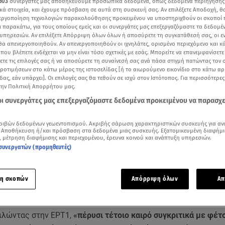
603
συνεργάτες μας αποθηκεύουμε προσωπικά δεδομένα, όπως δεδομένα περιήγησης
κά στοιχεία, και έχουμε πρόσβαση σε αυτά στη συσκευή σας. Αν επιλέξετε Αποδοχή, θ
νεργοποίηση τεχνολογιών παρακολούθησης προκειμένου να υποστηριχθούν οι σκοποί
ι παρακάτω, για τους οποίους εμείς και οι συνεργάτες μας επεξεργαζόμαστε τα δεδομέ
υπηρεσιών. Αν επιλέξετε Απόρριψη όλων όλων ή αποσύρετε τη συγκατάθεσή σας, οι ε
 θα απενεργοποιηθούν. Αν απενεργοποιηθούν οι ιχνηλάτες, ορισμένο περιεχόμενο και κά
 που βλέπετε ενδέχεται να μην είναι τόσο σχετικές με εσάς. Μπορείτε να επανεμφανίσετ
ξετε τις επιλογές σας ή να αποσύρετε τη συναίνεσή σας ανά πάσα στιγμή πατώντας τον
προτιμήσεων στο κάτω μέρος της ιστοσελίδας [ή το αιωρούμενο εικονίδιο στο κάτω α
δας, εάν υπάρχει]. Οι επιλογές σας θα τεθούν σε ισχύ στον Ιστότοπος. Για περισσότερε
την Πολιτική Απορρήτου μας.
 οι συνεργάτες μας επεξεργαζόμαστε δεδομένα προκειμένου να παρασχ
ριβών δεδομένων γεωεντοπισμού. Ακριβής σάρωση χαρακτηριστικών συσκευής για αν
Δείτε περισσότερα άρθρα μας στα αποτελέσματα αναζήτησης
 Αποθήκευση ή/και πρόσβαση στα δεδομένα μιας συσκευής. Εξατομικευμένη διαφήμι
, μέτρηση διαφήμισης και περιεχομένου, έρευνα κοινού και ανάπτυξη υπηρεσιών.
συνεργατών (προμηθευτές)
Add star.gr on Google
η σκοπών
Απόρριψη όλων
Απ
ς πολίτες να κάνουν τεστ πριν φύγουν για διακοπές απηύθυ
ΙΝΑΠ
Ματίνα Παγώνη
καθώς τα κρούσματα
κορωνοϊού
αυξάνο
ιλώντας στην ΕΡΤ1,
«πέρυσι τέτοιο καιρό συγκριτικά με φέτ