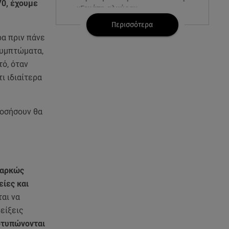
70, έχουμε
«Γεμάτη αλμύρα»
Περισσότερα
06.08.26 , 22:10
ρα πριν πάνε
Κλήρωση Τζόκερ 6/8/2026: Οι
 συμπτώματα,
τυχεροί αριθμοί για τα
τό, όταν
2.500.000 ευρώ
τι ιδιαίτερα
06.08.26 , 22:02
Σύγκρουση τραμ στη Γερμανία:
νοσήσουν θα
25 τραυματίες, 7 σε σοβαρή
κατάσταση
06.08.26 , 21:59
Νέες τουρκικές προκλήσεις στο
ιαρκώς
Αιγαίο - Αερομαχία με ελληνικά
F-16
είες και
ται να
06.08.26 , 21:31
δείξεις
Τροχαίο για τον Mike - Η
οτυπώνονται