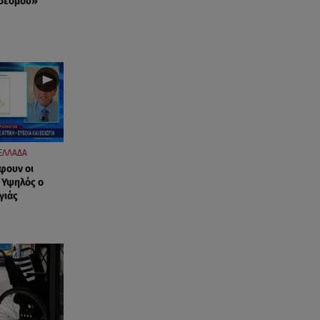
νδέσμου»
ΕΛΛΑΔΑ
φουν οι
- Υψηλός ο
γιάς