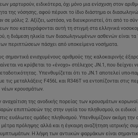
ν μαρτυρούν, ειδικότερα, όχι μόνο μια ενίσχυση στον αριθμό
τα της νόσησης, αφού πέρυσι το ίδιο διάστημα οι διασωλην
ν σε μόλις 2. Αξίζει, ωστόσο, να διευκρινιστεί, ότι από το σύ
ων που καταγράφονται αυτή τη στιγμή στα ελληνικά νοσοκο
ύ, η διάμεση ηλικία των διασωληνωμένων ασθενών είναι τα 7
των περιπτώσεων πάσχει από υποκείμενα νοσήματα.
υς σημαντικά ενισχυμένους αριθμούς της καλοκαιρινής έξαρ
ίνεται να κρύβεται το «ένοχο» στέλεχος JN.1, που δείχνει να
μεταδοτικότητας. Υπενθυμίζεται ότι το JN.1 αποτελεί υπο-π
 με τις μεταλλάξεις F456L και R346T να εντοπίζονται στις π
 νέων κρουσμάτων.
ν αναχαίτιση της ανοδικής πορείας των κρουσμάτων κορωνοϊ
αρών επιπτώσεών της στην υγεία του πληθυσμού, οι ειδικοί
στις ευάλωτες ομάδες πληθυσμού. Υπενθυμίζουν ακόμη την 
α μέτρα πρόληψης αλλά και η έγκαιρη αναζήτηση ιατρικής συ
υμπτωμάτων. Η λήψη των αντιικών φαρμάκων είναι σημαντικ