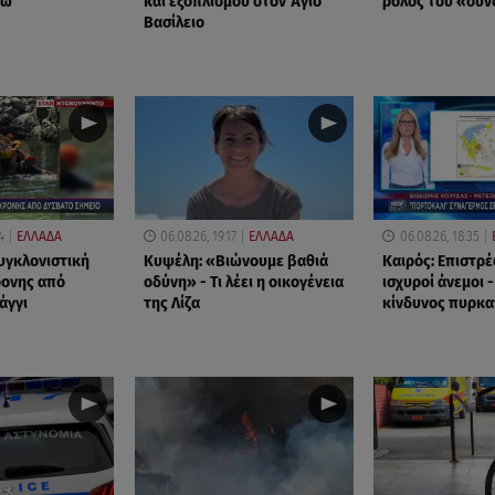
ρώ
και εξοπλισμού στον Άγιο
ρόλος του «συ
Βασίλειο
4
ΕΛΛΑΔΑ
06.08.26, 19:17
ΕΛΛΑΔΑ
06.08.26, 18:35
υγκλονιστική
Κυψέλη: «Βιώνουμε βαθιά
Καιρός: Επιστρέ
ρονης από
οδύνη» - Τι λέει η οικογένεια
ισχυροί άνεμοι 
άγγι
της Λίζα
κίνδυνος πυρκα