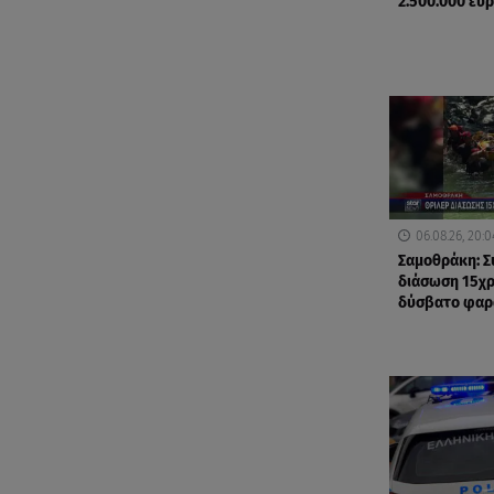
2.500.000 ευ
06.08.26, 20:0
Σαμοθράκη: Σ
διάσωση 15χ
δύσβατο φαρ