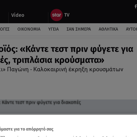
Video
ΛΟΓΕΣ
ΟΙΚΟΝΟΜΙΑ
ΥΓΕΙΑ
ΣΑΝ ΣΗΜΕΡΑ
ΑΘΛΗΤΙΚΑ
ΑΥΤΟ
ϊός: «Κάντε τεστ πριν φύγετε για
ές, τριπλάσια κρούσματα»
ι» Παγώνη - Καλοκαιρινή έκρηξη κρουσμάτων
μαστε για το απόρρητό σας