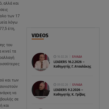
ελικόπτερα στη φωτιά και ο
, αλλά και
ρόλος του «συνδέσμου»
ώσεις
νολο των 17
06.08.26 , 20:16
μεία λόγω
Αθηνά Οικονομάκου από την
7,5 έτη,
Μπόρα Μπόρα: «Έσκασε όλη η
VIDEOS
κούραση του χειμώνα»
σης του
06.08.26 , 20:04
 κινεί τα
Σαμοθράκη: Συγκλονιστική
16.02.26
ΕΛΛΑΔΑ
αραλλαγή
διάσωση 15χρονης από
LEADERS 16.2.2026 –
δύσβατο φαράγγι
ερισσότερες
Καθηγητής Γ. Ατσαλάκης
ού και των
09.02.26
ΕΛΛΑΔΑ
 συνιστούν
LEADERS 9.2.2026 –
ανάγκη να
Καθηγητής Κ. Γρίβας
μβουλής σε
ή και