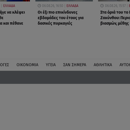
ΕΛΛΑΔΑ
06.08.26, 16:50
ΕΛΛΑΔΑ
06.08.26, 15:57
ήγε να κλέψει
Οι έξι πιο επικίνδυνες
Στα όριά του το
θε
εβδομάδες του έτους για
Ζακύνθου: Περι
α και πέθανε
δασικές πυρκαγιές
βιασμών, μέθης
ΛΟΓΕΣ
ΟΙΚΟΝΟΜΙΑ
ΥΓΕΙΑ
ΣΑΝ ΣΗΜΕΡΑ
ΑΘΛΗΤΙΚΑ
ΑΥΤΟ