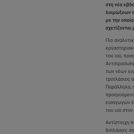
στη νέα εβδ
λοιμώξεων π
με την οποία
σχετίζονται 
Πιο αναλυτικ
εργαστηριακ
του ιού, ποσ
Αντιπροσωπε
των νέων εισ
τριπλάσιος α
Παράλληλα, σ
προηγούμενο
εισαγωγών έ
του ιού στον
Αντίστοιχη π
διπλάσιες σε