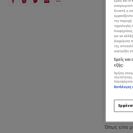
Εμείς και οι
αναγνωριστι
δυνατή η ε
εμφανίζοντα
την παροχή 
τεχνολογίες
διαφημίσεις
για να αλλά
Διαχείριση 
της ιστοσελί
ανατρέξτε σ
Εμείς και
εξής:
Χρήση επακ
ταυτότητας.
περιεχόμενο
Κατάλογος 
Εμφάνισ
Σύσταση στου
πρόεδρος Ε
Όπως είπε μ