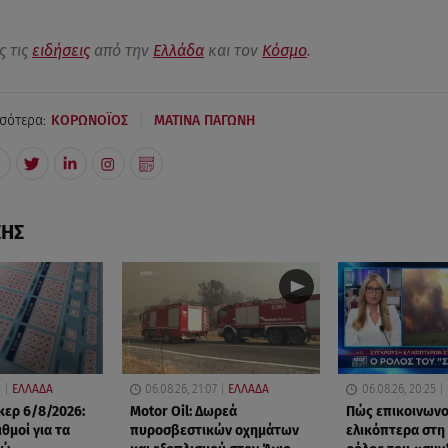
ς τις
ειδήσεις
από την
Ελλάδα
και τον
Κόσμο
.
|
σότερα:
ΚΟΡΩΝΟΪΟΣ
ΜΑΤΙΝΑ ΠΑΓΩΝΗ
ΣΗΣ
0
ΕΛΛΑΔΑ
06.08.26, 21:07
ΕΛΛΑΔΑ
06.08.26, 20:25
ερ 6/8/2026:
Motor Oil: Δωρεά
Πώς επικοινωνο
ιθμοί για τα
πυροσβεστικών οχημάτων
ελικόπτερα στη