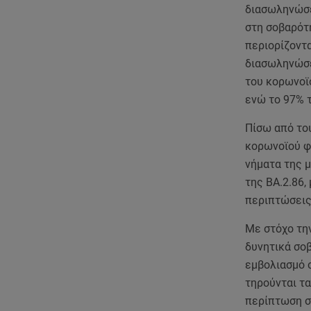
διασωληνώσεω
στη σοβαρότη
περιορίζοντα
διασωληνώσε
του κορωνοϊο
ενώ το 97% 
Πίσω από το
κορωνοϊού φα
νήματα της 
της BA.2.86,
περιπτώσεις
Με στόχο τη
δυνητικά σοβ
εμβολιασμό 
τηρούνται τ
περίπτωση σ