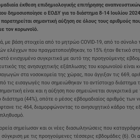
ομαδιαία έκθεση επιδημιολογικής επιτήρησης αναπνευστικώ
ου δημοσιοποίησε ο ΕΟΔΥ για το διάστημα 8-14 Ιουλίου 202
 παρατηρείται σημαντική αύξηση σε όλους τους αριθμούς πο
με τον κορωνοϊό.
ά, με βάση στοιχεία από το μητρώο COVID-19, από το σύνολο 
ών ελέγχων που πραγματοποιήθηκαν, το 15% ήταν θετικό στ
οστό ενισχυμένο συγκριτικά με αυτό της προηγούμενης εβδο
υτικός της ανησυχητικής εξάπλωσης του κορωνοϊού είναι κα
αγωγών στα νοσοκομεία της χώρας, που άγγιξαν τις 669, αρ
πό τις εισαγωγές που σημειώθηκαν το αντίστοιχο διάστημα τ
ημαντική είναι και η αύξηση που σημειώνεται συγκριτικά με 
 διάστημα (44%), οπότε ο μέσος εβδομαδιαίος αριθμός των 
φτανε τις 464, διαμορφώνοντας το ανησυχητικό κάδρο της 
 πληθυσμό.
ορεία σημείωσαν και οι νέες διασωληνώσεις που καταγράφηκ
 σύγκριση με τις προηγούμενες τέσσερις εβδομάδες (6). Οι 