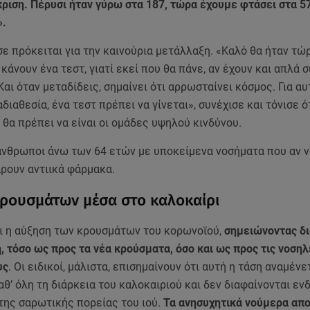
ριση. Πέρυσι ήταν γύρω στα 187, τώρα έχουμε φτάσει στα 5
».
 πρόκειται για την καινούρια μετάλλαξη. «Καλό θα ήταν τώ
 κάνουν ένα τεστ, γιατί εκεί που θα πάνε, αν έχουν και απλά
Και όταν μεταδίδεις, σημαίνει ότι αρρωσταίνει κόσμος. Για αυ
αδιαθεσία, ένα τεστ πρέπει να γίνεται», συνέχισε και τόνισε ό
θα πρέπει να είναι οι ομάδες υψηλού κινδύνου.
ι άνθρωποι άνω των 64 ετών με υποκείμενα νοσήματα που αν 
ρουν αντιικά φάρμακα.
ρουσμάτων μέσα στο καλοκαίρι
αι η αύξηση των κρουσμάτων του κορωνοϊού,
σημειώνοντας δ
, τόσο ως προς τα νέα κρούσματα, όσο και ως προς τις νοσηλ
υς
. Οι ειδικοί, μάλιστα, επισημαίνουν ότι αυτή η τάση αναμένε
αθ’ όλη τη διάρκεια του καλοκαιριού και δεν διαφαίνονται εν
της σαρωτικής πορείας του ιού.
Τα ανησυχητικά νούμερα απ