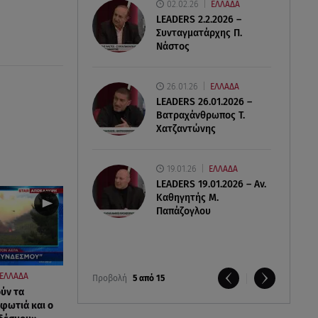
02.02.26
ΕΛΛΑΔΑ
LEADERS 2.2.2026 –
Συνταγματάρχης Π.
Νάστος
26.01.26
ΕΛΛΑΔΑ
LEADERS 26.01.2026 –
Βατραχάνθρωπος Τ.
Χατζαντώνης
19.01.26
ΕΛΛΑΔΑ
LEADERS 19.01.2026 – Αν.
Καθηγητής Μ.
Παπάζογλου
ΕΛΛΑΔΑ
Προβολή
5 από 15
ύν τα
 φωτιά και ο