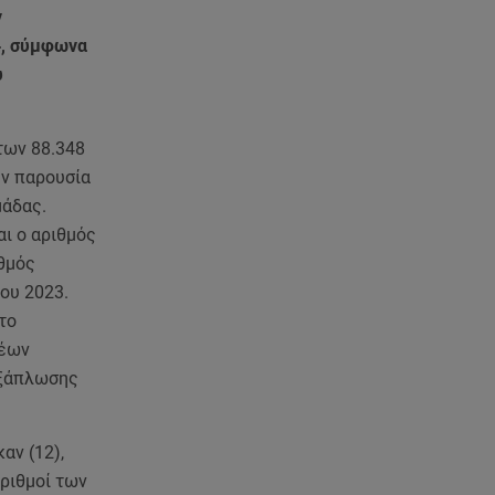
ανακοίνωση του ράπερ στα
ν
social media
4, σύμφωνα
υ
06.08.26 , 21:22
Ισραήλ - Κύπρος - Κρήτη: Το
μεγαλύτερο υποθαλάσσιο
των 88.348
καλώδιο στον κόσμο
ην παρουσία
μάδας.
06.08.26 , 21:07
Motor Oil: Δωρεά
ι ο αριθμός
πυροσβεστικών οχημάτων και
ιθμός
εξοπλισμού στον Άγιο Βασίλειο
ου 2023.
το
06.08.26 , 20:49
νέων
Άκης Παυλόπουλος: Η τρυφερή
εξάπλωσης
εξομολόγηση της συζύγου του,
Ελένης Φωτοπούλου
αν (12),
06.08.26 , 20:25
αριθμοί των
Πώς επικοινωνούν τα