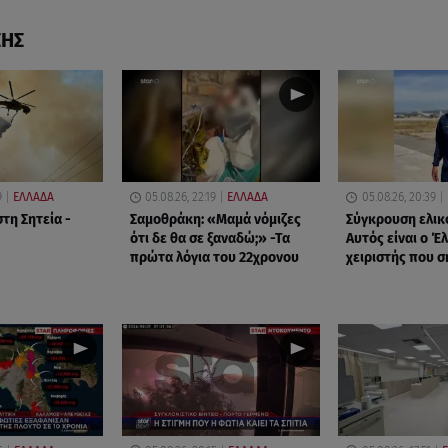
ΣΗΣ
9
ΕΛΛΑΔΑ
05.08.26, 22:19
ΕΛΛΑΔΑ
05.08.26, 20:39
τη Σητεία -
Σαμοθράκη: «Μαμά νόμιζες
Σύγκρουση ελικ
ότι δε θα σε ξαναδώ;» -Τα
Αυτός είναι ο Έ
πρώτα λόγια του 22χρονου
χειριστής που 