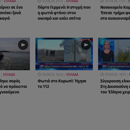
6
ΕΛΛΑΔΑ
05.08.26, 20:15
ΕΛΛΑΔΑ
05.08.26, 17:51
ίρνει σε ένα
Πόρτο Γερμενό: Η στιγμή που
Νοσοκομείο Κορ
ινίσει ξανά
η φωτιά φτάνει στον
Έπεσε τμήμα ψ
καγιά
οικισμό και καίει σπίτια
στα ανακαινισμ
ΕΛΛΑΔΑ
05.08.26, 16:06
ΕΛΛΑΔΑ
05.08.26, 16:01
θηκε σορός
Φωτιά στο Κορωπί: Ήχησε
Σύγκρουση ελικ
ό να πρόκειται
το 112
Στη Δικαιοσύνη 
αγνοούμενο
του Έλληνα χειρ