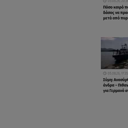
05.08.26, 20:3
Πόσο καιρό πα
δάσος να πρασ
μετά από πυρ
05.08.26, 17:35
Σύμη: Ανασύρ
άνδρα – Πιθαν
για Γερμανό 