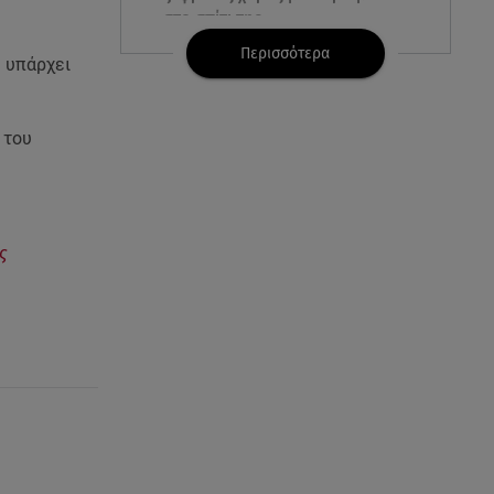
στο σπίτι της
Περισσότερα
υ υπάρχει
05.08.26 , 23:00
Σίσσυ Χρηστίδου: Πιο όμορφη
και λαμπερή κι από το
 του
ηλιοβασίλεμα στα Χανιά!
05.08.26 , 22:36
Μακελειό σε σπίτι στη Βόρεια
Καρολίνα: Νεκρά τρία μέλη
ς
οικογένειας
05.08.26 , 22:35
Αλεξάνδρα Νίκα: Η... χρυσή ώρα
στο σκάφος με την καλύτερη
παρέα!
05.08.26 , 22:27
Πόρτο Ράφτη: Bίντεο