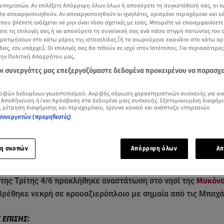
υπηρεσιών. Αν επιλέξετε Απόρριψη όλων όλων ή αποσύρετε τη συγκατάθεσή σας, οι ε
 θα απενεργοποιηθούν. Αν απενεργοποιηθούν οι ιχνηλάτες, ορισμένο περιεχόμενο και κά
 που βλέπετε ενδέχεται να μην είναι τόσο σχετικές με εσάς. Μπορείτε να επανεμφανίσετ
ξετε τις επιλογές σας ή να αποσύρετε τη συναίνεσή σας ανά πάσα στιγμή πατώντας τον
προτιμήσεων στο κάτω μέρος της ιστοσελίδας [ή το αιωρούμενο εικονίδιο στο κάτω α
δας, εάν υπάρχει]. Οι επιλογές σας θα τεθούν σε ισχύ στον Ιστότοπος. Για περισσότερε
την Πολιτική Απορρήτου μας.
 οι συνεργάτες μας επεξεργαζόμαστε δεδομένα προκειμένου να παρασχ
ριβών δεδομένων γεωεντοπισμού. Ακριβής σάρωση χαρακτηριστικών συσκευής για αν
 Αποθήκευση ή/και πρόσβαση στα δεδομένα μιας συσκευής. Εξατομικευμένη διαφήμι
, μέτρηση διαφήμισης και περιεχομένου, έρευνα κοινού και ανάπτυξη υπηρεσιών.
συνεργατών (προμηθευτές)
Δείτε περισσότερα άρθρα μας στα αποτελέσματα αναζήτησης
Add star.gr on Google
η σκοπών
Απόρριψη όλων
Απ
 της Τρίτης 4/6 προκλήθηκε αναστάτωση στο νησί της
Μυκόν
 βρέθηκε νεκρή σε κρουαζιερόπλοιο με σημαία από τις Μπαχ