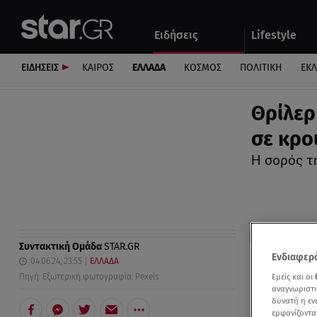
Αθλητικά
Quiz
Ειδήσεις
Lifestyle
Αυτοκίνητο
ΕΙΔΗΣΕΙΣ
ΚΑΙΡΟΣ
ΕΛΛΑΔΑ
ΚΟΣΜΟΣ
ΠΟΛΙΤΙΚΗ
ΕΚ
Θρίλερ
σε κρο
Η σορός τ
Συντακτική Ομάδα
STAR.GR
Ενδιαφερό
04.06.24, 23:55
ΕΛΛΑΔΑ
Εμείς και οι
Πηγή: Εξωτερική φωτογραφία: Pexels
αναγνωριστι
δυνατή η ε
εμφανίζοντα