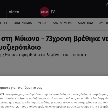
Video
ΛΟΓΕΣ
ΟΙΚΟΝΟΜΙΑ
ΥΓΕΙΑ
ΣΑΝ ΣΗΜΕΡΑ
ΑΘΛΗΤΙΚΑ
ΑΥΤΟ
 στη Μύκονο - 73χρονη βρέθηκε ν
υαζιερόπλοιο
ης θα μεταφερθεί στο λιμάνι του Πειραιά
μαστε για το απόρρητό σας
603
συνεργάτες μας αποθηκεύουμε προσωπικά δεδομένα, όπως δεδομένα περιήγησης
κά στοιχεία, και έχουμε πρόσβαση σε αυτά στη συσκευή σας. Αν επιλέξετε Αποδοχή, θ
νεργοποίηση τεχνολογιών παρακολούθησης προκειμένου να υποστηριχθούν οι σκοποί
ι παρακάτω, για τους οποίους εμείς και οι συνεργάτες μας επεξεργαζόμαστε τα δεδομέ