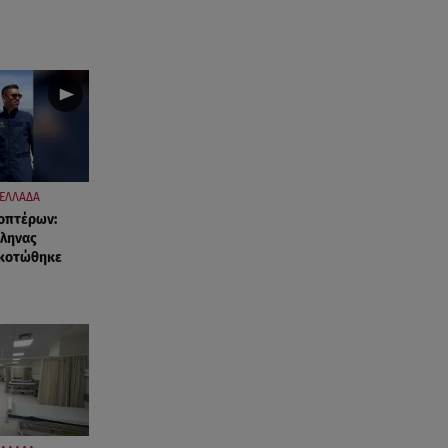
Ντοκουμέντο Από Το
Θανατηφόρο Τροχαίο
05.08.26 , 22:19
Σαμοθράκη: «Μαμά νόμιζες ότι
δε θα σε ξαναδώ;» -Τα πρώτα
λόγια του 22χρονου
05.08.26 , 21:48
ΕΛΛΑΔΑ
Starte - Γιώργος Δουατζής: «Με
οπτέρων:
θέλγει ιδιαιτέρως κάθε μορφή
λληνας
τέχνης»
σκοτώθηκε
05.08.26 , 21:41
«Στην κόψη του ξυραφιού» οι
συνομιλίες ΗΠΑ – Ιράν
05.08.26 , 21:22
Ευρυδίκη Βαλαβάνη για
Γρηγόρη Μόργκαν: