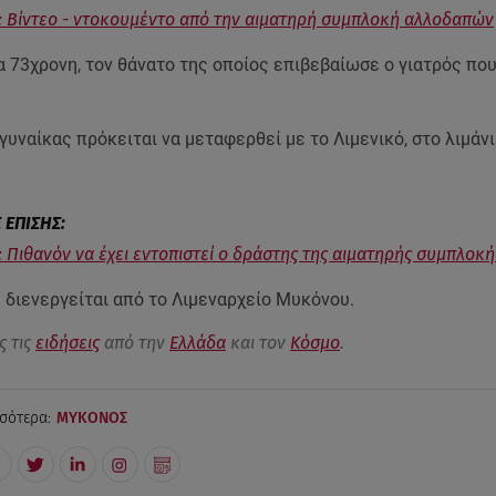
 Βίντεο - ντοκουμέντο από την αιματηρή συμπλοκή αλλοδαπών
α 73χρονη, τον θάνατο της οποίος επιβεβαίωσε ο γιατρός πο
γυναίκας πρόκειται να μεταφερθεί με το Λιμενικό, στο λιμάνι
 Πιθανόν να έχει εντοπιστεί ο δράστης της αιματηρής συμπλοκή
 διενεργείται από το Λιμεναρχείο Μυκόνου.
ς τις
ειδήσεις
από την
Ελλάδα
και τον
Κόσμο
.
σότερα:
ΜΥΚΟΝΟΣ