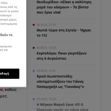
Θεοδωρίδου: «Είσαι η καλύτερη
ν λόγω
μαμά του κόσμου» – Το βίντεο
ποιες από τις
ε αυτό το μενού
που έγινε viral
 σύνδεσμο
ριστερό μέρος
ς λεπτομέρειες
06.08.26 , 07:29
Φωτιά τώρα στη Σητεία - Ήχησε
εθούν τα
το 112
αγνώριση
06.08.26 , 03:00
ση και
Εορτολόγιο: Ποιοι γιορτάζουν
στις 6 Αυγούστου
05.08.26 , 23:39
οδοχή
Άριελ Κωνσταντινίδη:
«Αντιμετωπίζουν τον Γιάννη
Παπαμιχαήλ ως "Γιαννάκη"»
ου
, καθώς
άμες.
05.08.26 , 23:20
Η Μέγκαν Μαρκλ έγινε 45! Ο
ξέφρενος χορός με τιάρα μέσα