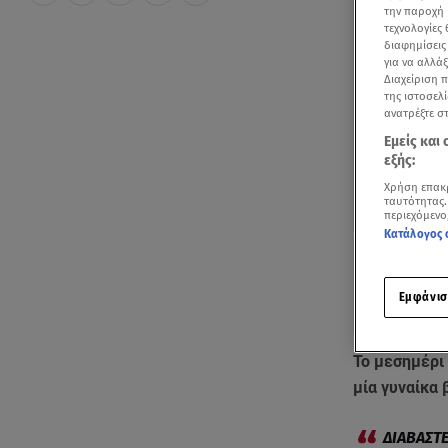
την παροχή 
τεχνολογίες
διαφημίσεις
για να αλλά
Διαχείριση 
της ιστοσελί
ανατρέξτε σ
Εμείς και
εξής:
Χρήση επακ
ταυτότητας.
περιεχόμενο
Κατάλογος 
Εμφάνισ
Το μεσημέρι
μία γυναίκα