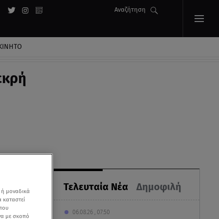
Αναζήτηση
ΚΙΝΗΤΟ
εκρή
Τελευταία Νέα
Δημοφιλή
 ή μοναδικά
α καταστεί
 που
06.08.26 , 07:50
να με σκοπό