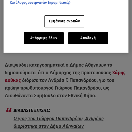
Κατάλογος συνεργατών (προμηθευτές)
Εμφάνιση σκοπών
Απόρριψη όλων
Αποδοχή
Διαψεύδει κατηγορηματικά ο Δήμος Αθηναίων τα
δημοσιεύματα ότι ο Δήμαρχος της πρωτεύουσας
Χάρης
Δούκας
διόρισε τον Ανδρέα Γ. Παπανδρέου, γιο του
πρώην πρωθυπουργού Γιώργου Παπανδρέου, ως
Διευθύνοντα Σύμβουλο στον Εθνική Κήπο.
Ο γιος του Γιώργου Παπανδρέου, Ανδρέας,
διορίστηκε στον Δήμο Αθηναίων