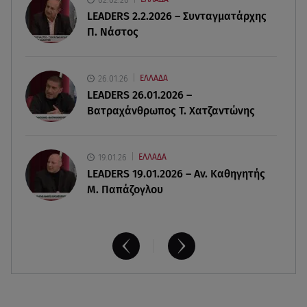
Ανδρομάχη: «Συγγνώμη. Δεν μπόρεσα να
LEADERS 2.2.2026 – Συνταγματάρχης
ανταπεξέλθω»
Π. Νάστος
07.08.26 , 09:23
Γουδή: Γυναίκα έπεσε από τον 5ο όροφο
26.01.26
ΕΛΛΑΔΑ
πολυκατοικίας
LEADERS 26.01.2026 –
Βατραχάνθρωπος Τ. Χατζαντώνης
19.01.26
ΕΛΛΑΔΑ
LEADERS 19.01.2026 – Αν. Καθηγητής
Μ. Παπάζογλου