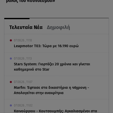
ρόλος του «συνδέσμου»
Τελευταία Νέα
Δημοφιλή
07.08.26 , 11:18
Leapmotor T03: Τώρα με 16.190 ευρώ
07.08.26 , 11:13
Stars System: Γιορτάζει 20 χρόνια και γίνεται
καθημερινό στο Star
07.08.26 , 11:07
Marfin: Έφτασε στα δικαστήρια η 46χρονη -
Απολογείται στην ανακρίτρια
07.08.26 , 11:02
Καινούργιου - Κουτσουμπής: Αγκαλιασμένοι στα