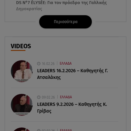
DS N°7 ÉLYSÉE: Για τον πρόεδρο της Γαλλικής
Δημοκρατίας
Περισσότερα
07.08.26 , 10:00
Νηστεία Δεκαπενταύγουστου: φτιάξτε παστίτσιο
με κιμά μανιταριών
VIDEOS
07.08.26 , 09:47
Κυψέλη: «Δεν μπορούσαμε να το πιστέψουμε»
16.02.26
ΕΛΛΑΔΑ
LEADERS 16.2.2026 – Καθηγητής Γ.
07.08.26 , 09:47
Ατσαλάκης
Πασίγνωστη influencer «έφυγε» από τη ζωή μετά
από μάχη με σπάνιο καρκίνο
09.02.26
ΕΛΛΑΔΑ
07.08.26 , 09:38
LEADERS 9.2.2026 – Καθηγητής Κ.
Στη φυλακή ο δήμαρχος Στυλίδας και άλλοι δύο
Γρίβας
για τη φωτιά στη Βοιωτία
07.08.26 , 09:29
02.02.26
ΕΛΛΑΔΑ