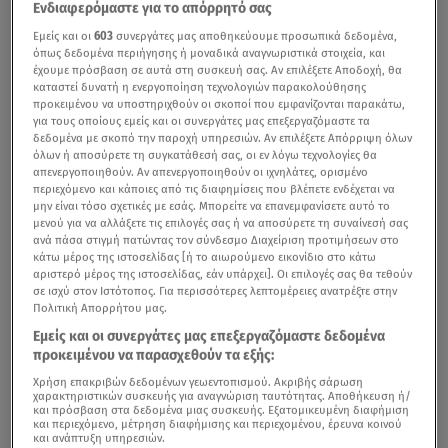
Ενδιαφερόμαστε για το απόρρητό σας
Εμείς και οι
603
συνεργάτες μας αποθηκεύουμε προσωπικά δεδομένα,
όπως δεδομένα περιήγησης ή μοναδικά αναγνωριστικά στοιχεία, και
έχουμε πρόσβαση σε αυτά στη συσκευή σας. Αν επιλέξετε Αποδοχή, θα
καταστεί δυνατή η ενεργοποίηση τεχνολογιών παρακολούθησης
προκειμένου να υποστηριχθούν οι σκοποί που εμφανίζονται παρακάτω,
για τους οποίους εμείς και οι συνεργάτες μας επεξεργαζόμαστε τα
δεδομένα με σκοπό την παροχή υπηρεσιών. Αν επιλέξετε Απόρριψη όλων
όλων ή αποσύρετε τη συγκατάθεσή σας, οι εν λόγω τεχνολογίες θα
απενεργοποιηθούν. Αν απενεργοποιηθούν οι ιχνηλάτες, ορισμένο
περιεχόμενο και κάποιες από τις διαφημίσεις που βλέπετε ενδέχεται να
μην είναι τόσο σχετικές με εσάς. Μπορείτε να επανεμφανίσετε αυτό το
μενού για να αλλάξετε τις επιλογές σας ή να αποσύρετε τη συναίνεσή σας
ανά πάσα στιγμή πατώντας τον σύνδεσμο Διαχείριση προτιμήσεων στο
κάτω μέρος της ιστοσελίδας [ή το αιωρούμενο εικονίδιο στο κάτω
αριστερό μέρος της ιστοσελίδας, εάν υπάρχει]. Οι επιλογές σας θα τεθούν
σε ισχύ στον Ιστότοπος. Για περισσότερες λεπτομέρειες ανατρέξτε στην
Πολιτική Απορρήτου μας.
Εμείς και οι συνεργάτες μας επεξεργαζόμαστε δεδομένα
προκειμένου να παρασχεθούν τα εξής:
Χρήση επακριβών δεδομένων γεωεντοπισμού. Ακριβής σάρωση
χαρακτηριστικών συσκευής για αναγνώριση ταυτότητας. Αποθήκευση ή/
και πρόσβαση στα δεδομένα μιας συσκευής. Εξατομικευμένη διαφήμιση
και περιεχόμενο, μέτρηση διαφήμισης και περιεχομένου, έρευνα κοινού
και ανάπτυξη υπηρεσιών.