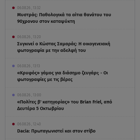
06.08.26 , 13:32
Μυστράς: Παθολογικά τα αίτια θανάτου του
90χρονου στον καταψύκτη
06.08.26 , 13:20
Συγκινεί ο Κώστας Σαμαράς: Η οικογενειακή
φωτογραφία με την αδελφή του
06.08.26 , 13:13
«Κρυφός» γάμος για διάσημο ζευγάρι; - Οι
φωτογραφίες με τις βέρες
06.08.26 , 13:00
«Πολίτες β' κατηγορίας» του Brian Friel, από
Δευτέρα 5 Οκτωβρίου
06.08.26 , 12:40
Dacia: Πρωταγωνιστεί και στον στίβο