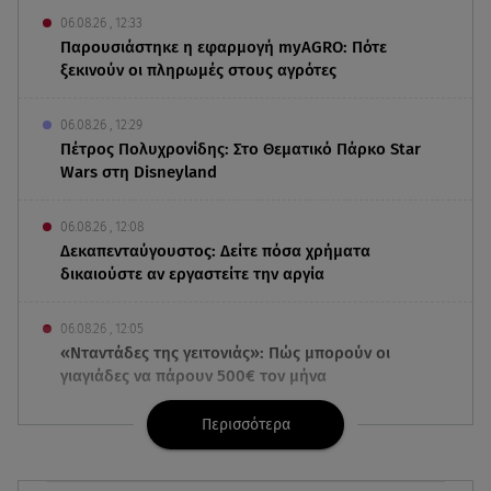
06.08.26 , 12:33
Παρουσιάστηκε η εφαρμογή myAGRO: Πότε
ξεκινούν οι πληρωμές στους αγρότες
06.08.26 , 12:29
Πέτρος Πολυχρονίδης: Στο Θεματικό Πάρκο Star
Wars στη Disneyland
06.08.26 , 12:08
Δεκαπενταύγουστος: Δείτε πόσα χρήματα
δικαιούστε αν εργαστείτε την αργία
06.08.26 , 12:05
«Νταντάδες της γειτονιάς»: Πώς μπορούν οι
γιαγιάδες να πάρουν 500€ τον μήνα
Περισσότερα
06.08.26 , 12:02
Η Βελμάρ δίνει το Fiat 500 Hybrid από 18.990
ευρώ