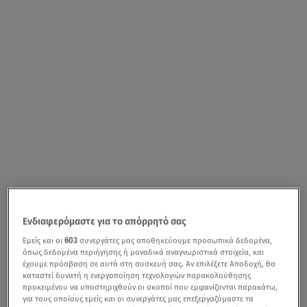
Ενδιαφερόμαστε για το απόρρητό σας
Εμείς και οι
603
συνεργάτες μας αποθηκεύουμε προσωπικά δεδομένα,
όπως δεδομένα περιήγησης ή μοναδικά αναγνωριστικά στοιχεία, και
έχουμε πρόσβαση σε αυτά στη συσκευή σας. Αν επιλέξετε Αποδοχή, θα
καταστεί δυνατή η ενεργοποίηση τεχνολογιών παρακολούθησης
προκειμένου να υποστηριχθούν οι σκοποί που εμφανίζονται παρακάτω,
για τους οποίους εμείς και οι συνεργάτες μας επεξεργαζόμαστε τα