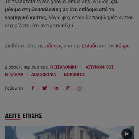
Τα τελευταία εννέα χρόνια, όπως λέει ο ίδιος,
ζει
μόνιμα στη Θεσσαλονίκη με ένα επίδομα από το
νορβηγικό κράτος,
λόγω ψυχιατρικών προβλημάτων που
ισχυρίζεται ότι αντιμετωπίζει.
Διαβάστε όλες τις
ειδήσεις
από την
Ελλάδα
και τον
Κόσμο
.
|
|
Διαβάστε περισσότερα:
ΘΕΣΣΑΛΟΝΙΚΗ
ΑΣΤΥΝΟΜΙΚΟΣ
|
|
ΕΓΚΛΗΜΑ
ΔΟΛΟΦΟΝΙΑ
ΝΟΡΒΗΓΟΣ
Follow us:
ΔΕΙΤΕ ΕΠΙΣΗΣ