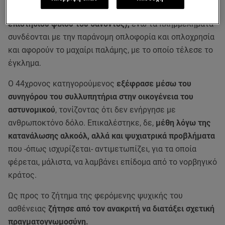
(η δεύτερη για τον τραυματισμό του κουμπάρου και
επιστήθιου φίλου του θανόντος),
ενώ τα πλημμελήματα
συνδέονται με την παράνομη οπλοφορία και οπλοχρησία
και αφορούν το μαχαίρι παλάμης, με το οποίο τέλεσε το
έγκλημα.
Ο 44χρονος κατηγορούμενος
εξέφρασε μέσω του
συνηγόρου του συλλυπητήρια στην οικογένεια του
αστυνομικού
, τονίζοντας ότι δεν ενήργησε με
ανθρωποκτόνο δόλο. Επικαλέστηκε, δε,
μέθη λόγω της
κατανάλωσης αλκοόλ, αλλά και ψυχιατρικά προβλήματα
που -όπως ισχυρίζεται- αντιμετωπίζει, για τα οποία
φέρεται, μάλιστα, να λαμβάνει επίδομα από το νορβηγικό
κράτος.
Ως προς το ζήτημα της φερόμενης ψυχικής του
ασθένειας
ζήτησε από τον ανακριτή να διατάξει σχετική
πραγματογνωμοσύνη.