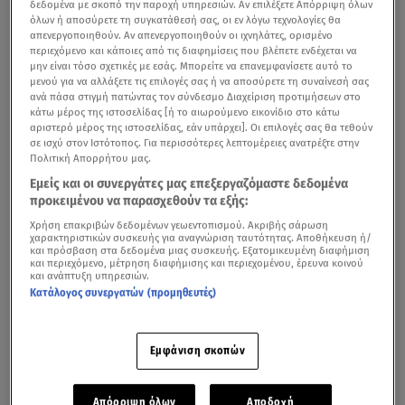
δεδομένα με σκοπό την παροχή υπηρεσιών. Αν επιλέξετε Απόρριψη όλων
όλων ή αποσύρετε τη συγκατάθεσή σας, οι εν λόγω τεχνολογίες θα
απενεργοποιηθούν. Αν απενεργοποιηθούν οι ιχνηλάτες, ορισμένο
περιεχόμενο και κάποιες από τις διαφημίσεις που βλέπετε ενδέχεται να
μην είναι τόσο σχετικές με εσάς. Μπορείτε να επανεμφανίσετε αυτό το
μενού για να αλλάξετε τις επιλογές σας ή να αποσύρετε τη συναίνεσή σας
ανά πάσα στιγμή πατώντας τον σύνδεσμο Διαχείριση προτιμήσεων στο
κάτω μέρος της ιστοσελίδας [ή το αιωρούμενο εικονίδιο στο κάτω
αριστερό μέρος της ιστοσελίδας, εάν υπάρχει]. Οι επιλογές σας θα τεθούν
σε ισχύ στον Ιστότοπος. Για περισσότερες λεπτομέρειες ανατρέξτε στην
Πολιτική Απορρήτου μας.
Εμείς και οι συνεργάτες μας επεξεργαζόμαστε δεδομένα
Προφυλακιστέος κρίθηκε ο 44χρονος
Νορβηγός
, ο
προκειμένου να παρασχεθούν τα εξής:
οποίος μαχαίρωσε και σκότωσε τον 32χρονο
αστυνομικό
Χρήση επακριβών δεδομένων γεωεντοπισμού. Ακριβής σάρωση
σε μπυραρία στη
Θεσσαλονίκη
.
χαρακτηριστικών συσκευής για αναγνώριση ταυτότητας. Αποθήκευση ή/
και πρόσβαση στα δεδομένα μιας συσκευής. Εξατομικευμένη διαφήμιση
και περιεχόμενο, μέτρηση διαφήμισης και περιεχομένου, έρευνα κοινού
Σε βάρος του 44χρονου κατηγορούμενου έχει ασκηθεί
και ανάπτυξη υπηρεσιών.
ποινική δίωξη για δύο κακουργήματα και δύο
Κατάλογος συνεργατών (προμηθευτές)
πλημμελήματα, ενώ παραμένει υπό κράτηση μετά την
απολογία του στον εισαγγελέα.
Εμφάνιση σκοπών
Τα κακουργήματα αφορούν
τις πράξεις της
ανθρωποκτονίας με δόλο, τετελεσμένη και σε απόπειρα
Απόρριψη όλων
Αποδοχή