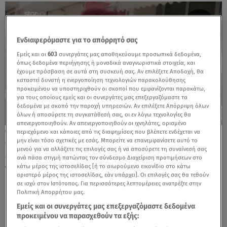
Ενδιαφερόμαστε για το απόρρητό σας
Εμείς και οι
603
συνεργάτες μας αποθηκεύουμε προσωπικά δεδομένα,
όπως δεδομένα περιήγησης ή μοναδικά αναγνωριστικά στοιχεία, και
έχουμε πρόσβαση σε αυτά στη συσκευή σας. Αν επιλέξετε Αποδοχή, θα
καταστεί δυνατή η ενεργοποίηση τεχνολογιών παρακολούθησης
προκειμένου να υποστηριχθούν οι σκοποί που εμφανίζονται παρακάτω,
για τους οποίους εμείς και οι συνεργάτες μας επεξεργαζόμαστε τα
δεδομένα με σκοπό την παροχή υπηρεσιών. Αν επιλέξετε Απόρριψη όλων
όλων ή αποσύρετε τη συγκατάθεσή σας, οι εν λόγω τεχνολογίες θα
απενεργοποιηθούν. Αν απενεργοποιηθούν οι ιχνηλάτες, ορισμένο
21.11.24, 14:59
περιεχόμενο και κάποιες από τις διαφημίσεις που βλέπετε ενδέχεται να
μην είναι τόσο σχετικές με εσάς. Μπορείτε να επανεμφανίσετε αυτό το
Θλίψη για τον αστυνομικό που
μενού για να αλλάξετε τις επιλογές σας ή να αποσύρετε τη συναίνεσή σας
δολοφονήθηκε σε μπαρ: Ξεσπά η μητέρα
ανά πάσα στιγμή πατώντας τον σύνδεσμο Διαχείριση προτιμήσεων στο
του
κάτω μέρος της ιστοσελίδας [ή το αιωρούμενο εικονίδιο στο κάτω
αριστερό μέρος της ιστοσελίδας, εάν υπάρχει]. Οι επιλογές σας θα τεθούν
σε ισχύ στον Ιστότοπος. Για περισσότερες λεπτομέρειες ανατρέξτε στην
Πολιτική Απορρήτου μας.
Εμείς και οι συνεργάτες μας επεξεργαζόμαστε δεδομένα
προκειμένου να παρασχεθούν τα εξής: