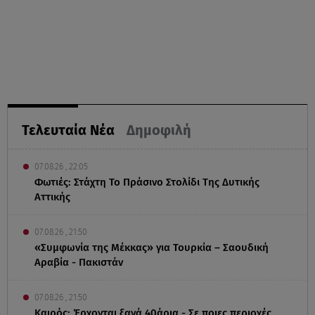
Τελευταία Νέα
Δημοφιλή
07.08.26 , 22:05
Φωτιές: Στάχτη Το Πράσινο Στολίδι Της Δυτικής
Αττικής
07.08.26 , 21:50
«Συμφωνία της Μέκκας» για Τουρκία – Σαουδική
Αραβία - Πακιστάν
07.08.26 , 21:50
Καιρός: Έρχονται ξανά 40άρια - Σε ποιες περιοχές