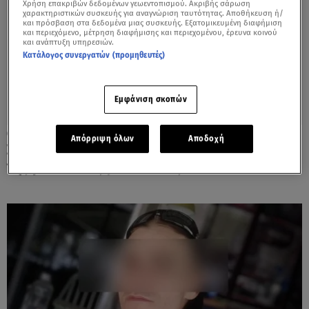
Χρήση επακριβών δεδομένων γεωεντοπισμού. Ακριβής σάρωση
χαρακτηριστικών συσκευής για αναγνώριση ταυτότητας. Αποθήκευση ή/
και πρόσβαση στα δεδομένα μιας συσκευής. Εξατομικευμένη διαφήμιση
και περιεχόμενο, μέτρηση διαφήμισης και περιεχομένου, έρευνα κοινού
και ανάπτυξη υπηρεσιών.
Κατάλογος συνεργατών (προμηθευτές)
Εμφάνιση σκοπών
07.08.24, 17:28
Απόρριψη όλων
Αποδοχή
Σάλος στη Νορβηγία - Συνελήφθη ο γιος
της μέλλουσας βασίλισσας