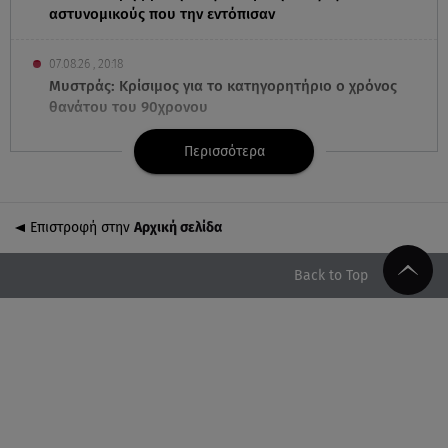
αστυνομικούς που την εντόπισαν
07.08.26 , 20:18
Μυστράς: Κρίσιμος για το κατηγορητήριο ο χρόνος
θανάτου του 90χρονου
Περισσότερα
07.08.26 , 20:13
Κυψέλη: Tι βρέθηκε στο διαμέρισμα της 38χρονης
Λίζα
Επιστροφή στην
Αρχική σελίδα
07.08.26 , 19:15
Συντάξεις Σεπτεμβρίου: Πότε θα μπουν τα χρήματα
Back to Top
στους λογαριασμούς
07.08.26 , 18:45
Φωτιά στο Στεφάνι Κορίνθου: Μήνυμα από το 112 -
Σηκώθηκαν εναέρια μέσα
07.08.26 , 18:34