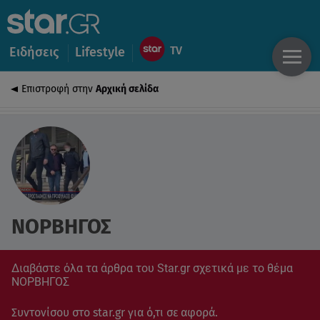
Ειδήσεις
Lifestyle
Επιστροφή στην
Αρχική σελίδα
ΝΟΡΒΗΓΟΣ
Διαβάστε όλα τα άρθρα του Star.gr σχετικά με το θέμα
ΝΟΡΒΗΓΟΣ
Συντονίσου στο star.gr για ό,τι σε αφορά.