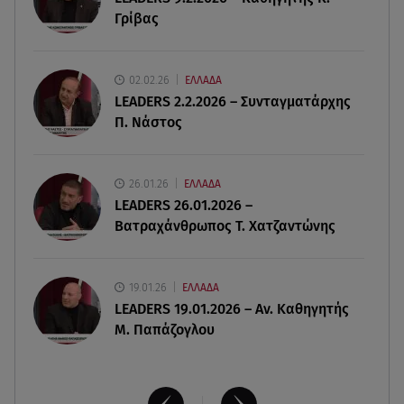
Γρίβας
06.08.26 , 20:16
Αθηνά Οικονομάκου από την Μπόρα Μπόρα:
«Έσκασε όλη η κούραση του χειμώνα»
02.02.26
ΕΛΛΑΔΑ
LEADERS 2.2.2026 – Συνταγματάρχης
06.08.26 , 20:04
Π. Νάστος
Σαμοθράκη: Συγκλονιστική διάσωση 15χρονης
από δύσβατο φαράγγι
26.01.26
ΕΛΛΑΔΑ
06.08.26 , 19:44
LEADERS 26.01.2026 –
Πότε δεν επιβάλλεται φόρος κληρονομιάς σε
Βατραχάνθρωπος Τ. Χατζαντώνης
τραπεζικές καταθέσεις
19.01.26
ΕΛΛΑΔΑ
LEADERS 19.01.2026 – Αν. Καθηγητής
Μ. Παπάζογλου