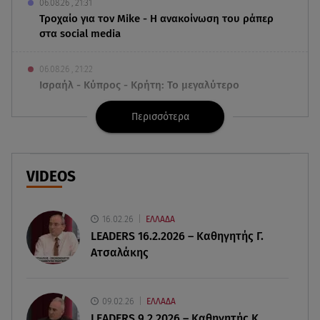
06.08.26 , 21:31
Τροχαίο για τον Mike - Η ανακοίνωση του ράπερ
στα social media
06.08.26 , 21:22
Ισραήλ - Κύπρος - Κρήτη: Το μεγαλύτερο
υποθαλάσσιο καλώδιο στον κόσμο
Περισσότερα
06.08.26 , 21:07
Motor Oil: Δωρεά πυροσβεστικών οχημάτων και
εξοπλισμού στον Άγιο Βασίλειο
VIDEOS
06.08.26 , 20:49
Άκης Παυλόπουλος: Η τρυφερή εξομολόγηση
16.02.26
ΕΛΛΑΔΑ
της συζύγου του, Ελένης Φωτοπούλου
LEADERS 16.2.2026 – Καθηγητής Γ.
Ατσαλάκης
06.08.26 , 20:25
Πώς επικοινωνούν τα ελικόπτερα στη φωτιά και
ο ρόλος του «συνδέσμου»
09.02.26
ΕΛΛΑΔΑ
LEADERS 9.2.2026 – Καθηγητής Κ.