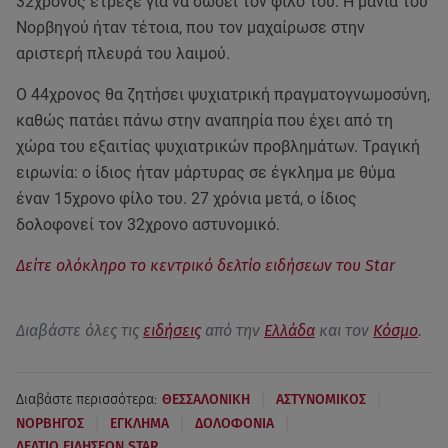
32χρονος έτρεξε για να σώσει τον φίλο του. Η μανία του
Νορβηγού ήταν τέτοια, που τον μαχαίρωσε στην
αριστερή πλευρά του λαιμού.
Ο 44χρονος θα ζητήσει ψυχιατρική πραγματογνωμοσύνη,
καθώς πατάει πάνω στην αναπηρία που έχει από τη
χώρα του εξαιτίας ψυχιατρικών προβλημάτων. Τραγική
ειρωνία: ο ίδιος ήταν μάρτυρας σε έγκλημα με θύμα
έναν 15χρονο φίλο του. 27 χρόνια μετά, ο ίδιος
δολοφονεί τον 32χρονο αστυνομικό.
Δείτε ολόκληρο το κεντρικό δελτίο ειδήσεων του Star
Διαβάστε όλες τις
ειδήσεις
από την
Ελλάδα
και τον
Κόσμο
.
|
|
Διαβάστε περισσότερα:
ΘΕΣΣΑΛΟΝΙΚΗ
ΑΣΤΥΝΟΜΙΚΟΣ
|
|
|
ΝΟΡΒΗΓΟΣ
ΕΓΚΛΗΜΑ
ΔΟΛΟΦΟΝΙΑ
ΔΕΛΤΙΟ ΕΙΔΗΣΕΩΝ STAR