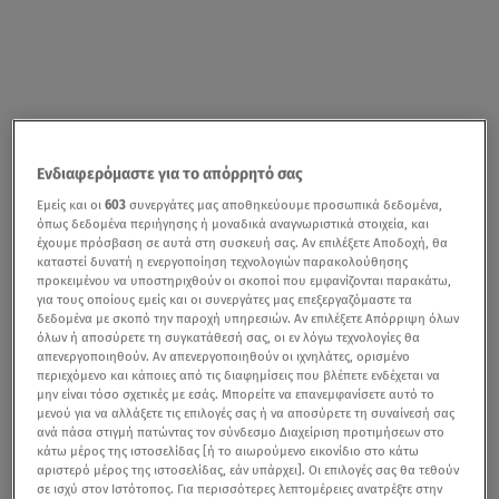
Ενδιαφερόμαστε για το απόρρητό σας
Εμείς και οι
603
συνεργάτες μας αποθηκεύουμε προσωπικά δεδομένα,
όπως δεδομένα περιήγησης ή μοναδικά αναγνωριστικά στοιχεία, και
έχουμε πρόσβαση σε αυτά στη συσκευή σας. Αν επιλέξετε Αποδοχή, θα
καταστεί δυνατή η ενεργοποίηση τεχνολογιών παρακολούθησης
προκειμένου να υποστηριχθούν οι σκοποί που εμφανίζονται παρακάτω,
για τους οποίους εμείς και οι συνεργάτες μας επεξεργαζόμαστε τα
δεδομένα με σκοπό την παροχή υπηρεσιών. Αν επιλέξετε Απόρριψη όλων
όλων ή αποσύρετε τη συγκατάθεσή σας, οι εν λόγω τεχνολογίες θα
απενεργοποιηθούν. Αν απενεργοποιηθούν οι ιχνηλάτες, ορισμένο
περιεχόμενο και κάποιες από τις διαφημίσεις που βλέπετε ενδέχεται να
μην είναι τόσο σχετικές με εσάς. Μπορείτε να επανεμφανίσετε αυτό το
μενού για να αλλάξετε τις επιλογές σας ή να αποσύρετε τη συναίνεσή σας
ανά πάσα στιγμή πατώντας τον σύνδεσμο Διαχείριση προτιμήσεων στο
κάτω μέρος της ιστοσελίδας [ή το αιωρούμενο εικονίδιο στο κάτω
αριστερό μέρος της ιστοσελίδας, εάν υπάρχει]. Οι επιλογές σας θα τεθούν
σε ισχύ στον Ιστότοπος. Για περισσότερες λεπτομέρειες ανατρέξτε στην