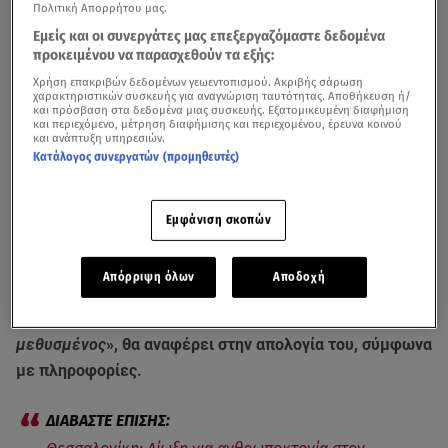
Πολιτική Απορρήτου μας.
Εμείς και οι συνεργάτες μας επεξεργαζόμαστε δεδομένα
προκειμένου να παρασχεθούν τα εξής:
Χρήση επακριβών δεδομένων γεωεντοπισμού. Ακριβής σάρωση
χαρακτηριστικών συσκευής για αναγνώριση ταυτότητας. Αποθήκευση ή/
και πρόσβαση στα δεδομένα μιας συσκευής. Εξατομικευμένη διαφήμιση
και περιεχόμενο, μέτρηση διαφήμισης και περιεχομένου, έρευνα κοινού
και ανάπτυξη υπηρεσιών.
Κατάλογος συνεργατών (προμηθευτές)
Τι θα πει ο Νορβηγός στην απολογία του / Βίντεο από το κεντρικό δελτίο
ειδήσεων του Star
Εμφάνιση σκοπών
Βαρύ είναι το κατηγορητήριο για τον 44χρονο Νορβηγό
που σκότωσε τον
αστυνομικό
σε μπυραρία στη
Απόρριψη όλων
Αποδοχή
Θεσσαλονίκη
. Ο δράστης οδηγήθηκε το πρωί στον
εισαγγελέα, με αλεξίσφαιρο γιλέκο. «
Ήμουν
μεθυσμένος
», θα αναφέρει στην απολογία του, σύμφωνα
με πληροφορίες.