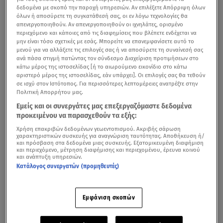
δεδομένα με σκοπό την παροχή υπηρεσιών. Αν επιλέξετε Απόρριψη όλων
όλων ή αποσύρετε τη συγκατάθεσή σας, οι εν λόγω τεχνολογίες θα
απενεργοποιηθούν. Αν απενεργοποιηθούν οι ιχνηλάτες, ορισμένο
περιεχόμενο και κάποιες από τις διαφημίσεις που βλέπετε ενδέχεται να
μην είναι τόσο σχετικές με εσάς. Μπορείτε να επανεμφανίσετε αυτό το
μενού για να αλλάξετε τις επιλογές σας ή να αποσύρετε τη συναίνεσή σας
ανά πάσα στιγμή πατώντας τον σύνδεσμο Διαχείριση προτιμήσεων στο
κάτω μέρος της ιστοσελίδας [ή το αιωρούμενο εικονίδιο στο κάτω
αριστερό μέρος της ιστοσελίδας, εάν υπάρχει]. Οι επιλογές σας θα τεθούν
σε ισχύ στον Ιστότοπος. Για περισσότερες λεπτομέρειες ανατρέξτε στην
Πολιτική Απορρήτου μας.
Εμείς και οι συνεργάτες μας επεξεργαζόμαστε δεδομένα
προκειμένου να παρασχεθούν τα εξής:
Χρήση επακριβών δεδομένων γεωεντοπισμού. Ακριβής σάρωση
χαρακτηριστικών συσκευής για αναγνώριση ταυτότητας. Αποθήκευση ή/
και πρόσβαση στα δεδομένα μιας συσκευής. Εξατομικευμένη διαφήμιση
και περιεχόμενο, μέτρηση διαφήμισης και περιεχομένου, έρευνα κοινού
και ανάπτυξη υπηρεσιών.
Κατάλογος συνεργατών (προμηθευτές)
Εμφάνιση σκοπών