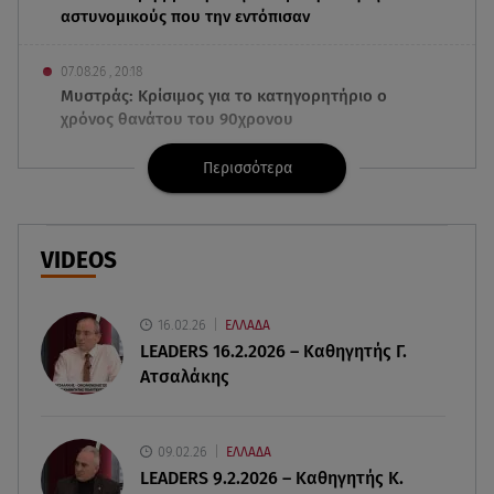
αστυνομικούς που την εντόπισαν
07.08.26 , 20:18
Μυστράς: Κρίσιμος για το κατηγορητήριο ο
χρόνος θανάτου του 90χρονου
Περισσότερα
07.08.26 , 20:13
Κυψέλη: Tι βρέθηκε στο διαμέρισμα της
38χρονης Λίζα
VIDEOS
07.08.26 , 19:15
Συντάξεις Σεπτεμβρίου: Πότε θα μπουν τα
χρήματα στους λογαριασμούς
16.02.26
ΕΛΛΑΔΑ
LEADERS 16.2.2026 – Καθηγητής Γ.
Ατσαλάκης
07.08.26 , 18:45
Φωτιά στο Στεφάνι Κορίνθου: Μήνυμα από το 112
- Σηκώθηκαν εναέρια μέσα
09.02.26
ΕΛΛΑΔΑ
LEADERS 9.2.2026 – Καθηγητής Κ.
07.08.26 , 18:34