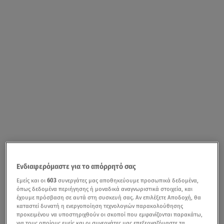
Ενδιαφερόμαστε για το απόρρητό σας
Εμείς και οι
603
συνεργάτες μας αποθηκεύουμε προσωπικά δεδομένα,
όπως δεδομένα περιήγησης ή μοναδικά αναγνωριστικά στοιχεία, και
έχουμε πρόσβαση σε αυτά στη συσκευή σας. Αν επιλέξετε Αποδοχή, θα
καταστεί δυνατή η ενεργοποίηση τεχνολογιών παρακολούθησης
προκειμένου να υποστηριχθούν οι σκοποί που εμφανίζονται παρακάτω,
για τους οποίους εμείς και οι συνεργάτες μας επεξεργαζόμαστε τα