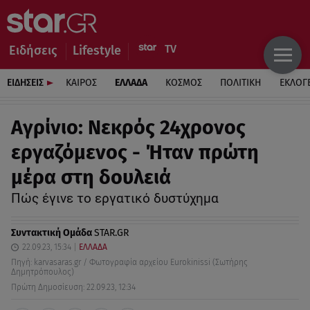
Ειδήσεις
Lifestyle
ΕΙΔΗΣΕΙΣ
ΚΑΙΡΟΣ
ΕΛΛΑΔΑ
ΚΟΣΜΟΣ
ΠΟΛΙΤΙΚΗ
ΕΚΛΟΓ
Αγρίνιο: Νεκρός 24χρονος
εργαζόμενος - Ήταν πρώτη
μέρα στη δουλειά
Πώς έγινε το εργατικό δυστύχημα
Συντακτική Ομάδα
STAR.GR
22.09.23, 15:34
ΕΛΛΑΔΑ
Πηγή: karvasaras.gr / Φωτογραφία αρχείου Eurokinissi (Σωτήρης
Δημητρόπουλος)
Πρώτη Δημοσίευση: 22.09.23, 12:34