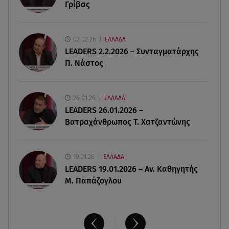
Γρίβας
Έξοδος Αυγούστου: Στο 100% η πληρότητα για
Κυκλάδες
02.02.26
ΕΛΛΑΔΑ
07.08.26 , 17:44
LEADERS 2.2.2026 – Συνταγματάρχης
Παιδικοί σταθμοί: Πότε βγαίνουν τα προσωρινά
Π. Νάστος
αποτελέσματα
07.08.26 , 17:13
26.01.26
ΕΛΛΑΔΑ
Τροχαίο Σέρρες: «Έχασα τη σύζυγο και το παιδί
LEADERS 26.01.2026 –
μου. Τα έχασα όλα»
Βατραχάνθρωπος Τ. Χατζαντώνης
19.01.26
ΕΛΛΑΔΑ
LEADERS 19.01.2026 – Αν. Καθηγητής
Μ. Παπάζογλου