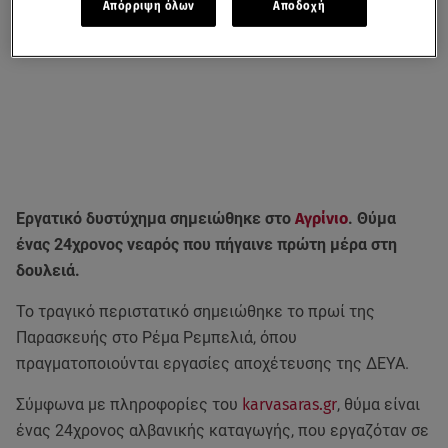
Απόρριψη όλων
Αποδοχή
Εργατικό δυστύχημα σημειώθηκε στο
Αγρίνιο
. Θύμα
ένας 24χρονος νεαρός που πήγαινε πρώτη μέρα στη
δουλειά.
Το τραγικό περιστατικό σημειώθηκε το πρωί της
Παρασκευής στο Ρέμα Ρεμπελιά, όπου
πραγματοποιούνται εργασίες αποχέτευσης της ΔΕΥΑ.
Σύμφωνα με πληροφορίες του
karvasaras.gr
, θύμα είναι
ένας 24χρονος αλβανικής καταγωγής, που εργαζόταν σε