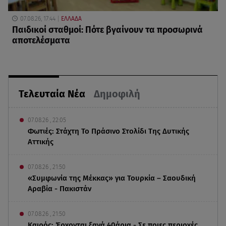
07.08.26, 17:44
ΕΛΛΑΔΑ
Παιδικοί σταθμοί: Πότε βγαίνουν τα προσωρινά
αποτελέσματα
Τελευταία Νέα
Δημοφιλή
07.08.26 , 22:05
Φωτιές: Στάχτη Το Πράσινο Στολίδι Της Δυτικής
Αττικής
07.08.26 , 21:50
«Συμφωνία της Μέκκας» για Τουρκία – Σαουδική
Αραβία - Πακιστάν
07.08.26 , 21:50
Καιρός: Έρχονται ξανά 40άρια - Σε ποιες περιοχές