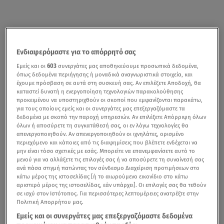
Ενδιαφερόμαστε για το απόρρητό σας
Εμείς και οι
603
συνεργάτες μας αποθηκεύουμε προσωπικά δεδομένα,
όπως δεδομένα περιήγησης ή μοναδικά αναγνωριστικά στοιχεία, και
έχουμε πρόσβαση σε αυτά στη συσκευή σας. Αν επιλέξετε Αποδοχή, θα
καταστεί δυνατή η ενεργοποίηση τεχνολογιών παρακολούθησης
προκειμένου να υποστηριχθούν οι σκοποί που εμφανίζονται παρακάτω,
για τους οποίους εμείς και οι συνεργάτες μας επεξεργαζόμαστε τα
δεδομένα με σκοπό την παροχή υπηρεσιών. Αν επιλέξετε Απόρριψη όλων
όλων ή αποσύρετε τη συγκατάθεσή σας, οι εν λόγω τεχνολογίες θα
απενεργοποιηθούν. Αν απενεργοποιηθούν οι ιχνηλάτες, ορισμένο
περιεχόμενο και κάποιες από τις διαφημίσεις που βλέπετε ενδέχεται να
μην είναι τόσο σχετικές με εσάς. Μπορείτε να επανεμφανίσετε αυτό το
μενού για να αλλάξετε τις επιλογές σας ή να αποσύρετε τη συναίνεσή σας
ανά πάσα στιγμή πατώντας τον σύνδεσμο Διαχείριση προτιμήσεων στο
κάτω μέρος της ιστοσελίδας [ή το αιωρούμενο εικονίδιο στο κάτω
αριστερό μέρος της ιστοσελίδας, εάν υπάρχει]. Οι επιλογές σας θα τεθούν
σε ισχύ στον Ιστότοπος. Για περισσότερες λεπτομέρειες ανατρέξτε στην
Πολιτική Απορρήτου μας.
Εμείς και οι συνεργάτες μας επεξεργαζόμαστε δεδομένα