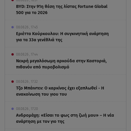
BYD: Στην 91η θέση της λίστας Fortune Global
500 για το 2026
08.08.26 , 17:45
Εριέττα Κούρκουλου: Η συγκινητική ανάρτηση
για τα 33α γενέθλιά της
08.08.26 , 17:44
Νεκρή μεγαλόσωμη αρκούδα στην Καστοριά,
πιθανόν από πυροβολισμό
08.08.26 , 17:32
Τζο Μπάιντεν: Ο καρκίνος έχει εξαπλωθεί - Η
ανακοίνωση του γιου του
08.08.26 , 17:20
Ανδρομάχη: «Είσαι το φως στη ζωή μου» – Η νέα
ανάρτηση με τον γιο της