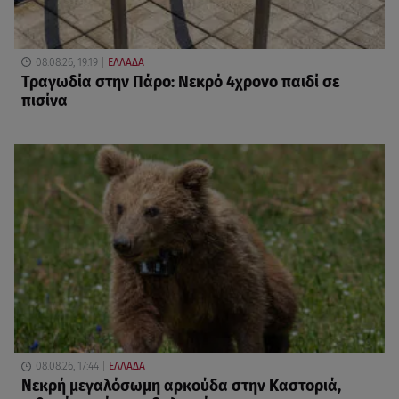
08.08.26, 19:19
ΕΛΛΑΔΑ
Τραγωδία στην Πάρο: Νεκρό 4χρονο παιδί σε
πισίνα
08.08.26, 17:44
ΕΛΛΑΔΑ
Νεκρή μεγαλόσωμη αρκούδα στην Καστοριά,