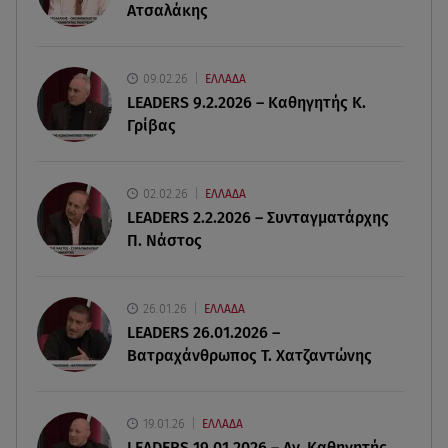
Ατσαλάκης
08.08.26 , 15:01
Λυκαβηττός: Σε 57χρονη γυναίκα ανήκει η σορός
που βρέθηκε σε σπηλιά
09.02.26
ΕΛΛΑΔΑ
LEADERS 9.2.2026 – Καθηγητής Κ.
Γρίβας
08.08.26 , 14:50
Κατερίνα Καινούργιου: Η Πάρος και το cool
φορμάκι της κορούλας της!
02.02.26
ΕΛΛΑΔΑ
LEADERS 2.2.2026 – Συνταγματάρχης
08.08.26 , 14:25
Π. Νάστος
Καιρός: Σε πορτοκαλί συναγερμό η χώρα για
φωτιές τα επόμενα 24ωρα
26.01.26
ΕΛΛΑΔΑ
08.08.26 , 14:00
LEADERS 26.01.2026 –
Summer fling: Γιατί να πεις ναι σε έναν
Βατραχάνθρωπος Τ. Χατζαντώνης
καλοκαιρινό έρωτα
19.01.26
ΕΛΛΑΔΑ
LEADERS 19.01.2026 – Αν. Καθηγητής