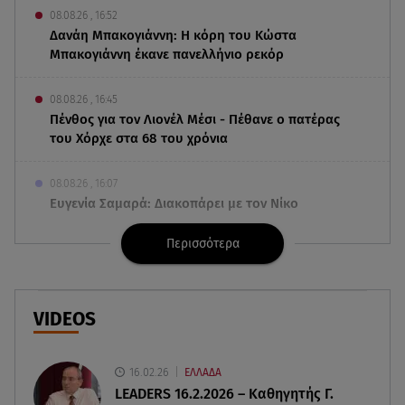
08.08.26 , 16:52
Δανάη Μπακογιάννη: Η κόρη του Κώστα
Μπακογιάννη έκανε πανελλήνιο ρεκόρ
08.08.26 , 16:45
Πένθος για τον Λιονέλ Μέσι - Πέθανε ο πατέρας
του Χόρχε στα 68 του χρόνια
08.08.26 , 16:07
Ευγενία Σαμαρά: Διακοπάρει με τον Νίκο
Μουτσινά - Πού βρίσκονται;
Περισσότερα
08.08.26 , 16:00
Back to black: η διαχρονική αξία του μαύρου
στην καλοκαιρινή γκαρνταρόμπα
VIDEOS
08.08.26 , 15:20
Δούκισσα Νομικού: Από τη Μύκονο «πετάχτηκε»
16.02.26
ΕΛΛΑΔΑ
στη Γαλλική Πολυνησία!
LEADERS 16.2.2026 – Καθηγητής Γ.