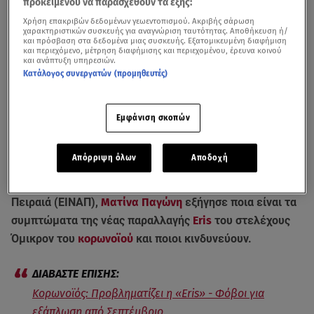
προκειμένου να παρασχεθούν τα εξής:
Χρήση επακριβών δεδομένων γεωεντοπισμού. Ακριβής σάρωση
χαρακτηριστικών συσκευής για αναγνώριση ταυτότητας. Αποθήκευση ή/
και πρόσβαση στα δεδομένα μιας συσκευής. Εξατομικευμένη διαφήμιση
και περιεχόμενο, μέτρηση διαφήμισης και περιεχομένου, έρευνα κοινού
και ανάπτυξη υπηρεσιών.
Κατάλογος συνεργατών (προμηθευτές)
Εμφάνιση σκοπών
Νέος συναγερμός για τον κορωνοϊό και τη μετάλλαξη «Eris» - Ποιοι
κινδυνεύουν - Τι θα γίνει με τα εμβόλια / Βίντεο από ΣΚΑΪ
Απόρριψη όλων
Αποδοχή
Η πρόεδρος της Ένωσης Ιατρών Νοσοκομείων Αθήνας -
Πειραιά (ΕΙΝΑΠ),
Ματίνα Παγώνη
εξήγησε ποια είναι τα
συμπτώματα της νέας παραλλαγής
Eris
του στελέχους
Όμικρον του
κορωνοϊού
και ποιοι κινδυνεύουν.
Κορωνοϊός: Προβληματίζει η «Eris» - Φόβοι για
εξάπλωση από Σεπτέμβριο