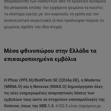
απομάκρυνση των νοσούντων από το εργατικό δυναμικό.
Θα μπορούσε επίσης τον ερχόμενο χειμώνα να πιεστεί
το σύστημα υγείας με τον κορονοϊό, τη γρίπη και τον
αναπνευστικό συγκυτιακό ιό που προέκυψαν πέρυσι το
χειμώνα, σχεδόν την ίδια στιγμή.
Μέσα φθινοπώρου στην Ελλάδα τα
επικαιροποιημένα εμβόλια
Η Pfizer (PFE.N)/BioNTech SE (22UAy.DE), η Moderna
(MRNA.O) και η Novavax (NVAX.O) δημιούργησαν όλες
τις νέες ενημερωμένες αναμνηστικές δόσεις των
εμβολίων τους ώστε να στοχεύουν υποπαραλλαγές της
Omicron, όπως την XBB.1.5.
Η EG.5 είναι παρόμοια με