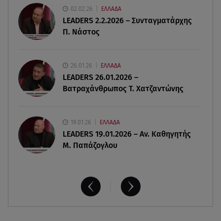
02.02.26
ΕΛΛΑΔΑ
06.08.26 , 20:16
LEADERS 2.2.2026 – Συνταγματάρχης
Αθηνά Οικονομάκου από την Μπόρα Μπόρα:
Π. Νάστος
«Έσκασε όλη η κούραση του χειμώνα»
06.08.26 , 20:04
26.01.26
ΕΛΛΑΔΑ
Σαμοθράκη: Συγκλονιστική διάσωση 15χρονης
LEADERS 26.01.2026 –
από δύσβατο φαράγγι
Βατραχάνθρωπος Τ. Χατζαντώνης
19.01.26
ΕΛΛΑΔΑ
LEADERS 19.01.2026 – Αν. Καθηγητής
Μ. Παπάζογλου