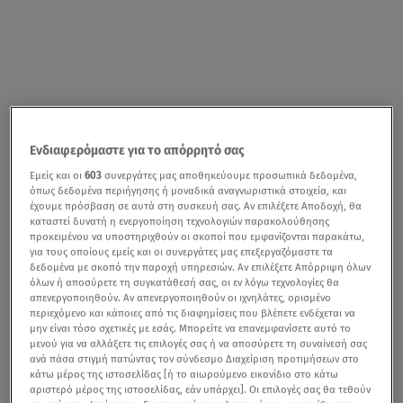
Ενδιαφερόμαστε για το απόρρητό σας
Η καθηγήτρια επιδημιολογίας και προληπτικής ιατρικής ΕΚΠΑ Θεοδώρα
Ψαλτοπούλου μιλά στο κεντρικό δελτίο ειδήσεων του Star για την
Εμείς και οι
603
συνεργάτες μας αποθηκεύουμε προσωπικά δεδομένα,
όπως δεδομένα περιήγησης ή μοναδικά αναγνωριστικά στοιχεία, και
παραλλαγή Eris
έχουμε πρόσβαση σε αυτά στη συσκευή σας. Αν επιλέξετε Αποδοχή, θα
καταστεί δυνατή η ενεργοποίηση τεχνολογιών παρακολούθησης
Η μετάδοση του ιού
Covid-19
αυξάνεται σε πολλές
προκειμένου να υποστηριχθούν οι σκοποί που εμφανίζονται παρακάτω,
για τους οποίους εμείς και οι συνεργάτες μας επεξεργαζόμαστε τα
χώρες και στην Ελλάδα. Η υπό-παραλλαγή Eris της
δεδομένα με σκοπό την παροχή υπηρεσιών. Αν επιλέξετε Απόρριψη όλων
«οικογένειας» Omicron που εξαπλώνεται με γρήγορους
όλων ή αποσύρετε τη συγκατάθεσή σας, οι εν λόγω τεχνολογίες θα
απενεργοποιηθούν. Αν απενεργοποιηθούν οι ιχνηλάτες, ορισμένο
ρυθμούς, παρακολουθείται προσεκτικά από τον ΠΟΥ,
περιεχόμενο και κάποιες από τις διαφημίσεις που βλέπετε ενδέχεται να
ενώ τις τελευταίες ημέρες την προσοχή των ειδικών
μην είναι τόσο σχετικές με εσάς. Μπορείτε να επανεμφανίσετε αυτό το
μενού για να αλλάξετε τις επιλογές σας ή να αποσύρετε τη συναίνεσή σας
έχει τραβήξει μια άλλη νέα παραλλαγή που
ανά πάσα στιγμή πατώντας τον σύνδεσμο Διαχείριση προτιμήσεων στο
εμφανίστηκε στο Ισραήλ και τη Δανία (η ΒΑ.2.86),
κάτω μέρος της ιστοσελίδας [ή το αιωρούμενο εικονίδιο στο κάτω
αριστερό μέρος της ιστοσελίδας, εάν υπάρχει]. Οι επιλογές σας θα τεθούν
επειδή φέρει πολλές νέες μεταλλάξεις (πάνω από 30).