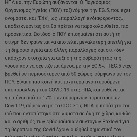
ΗΠΑ και την Ευρώπη αυξάνονται. Ο Παγκόσμιος
Οργανισμός Υγείας (ΠΟΥ) ταξινόμησε την EG.5, που έχει
ονομαστεί και "Eris", ως «παραλλαγή ενδιαφέροντος»,
υποδεικνύοντας ότι θα πρέπει να παρακολουθείται πιο
προσεκτικά. Ωστόσο, ο ΠΟΥ επισημαίνει ότι αυτή τη
στιγμή δεν φαίνεται να αποτελεί μεγαλύτερη απειλή για
τη δημόσια υγεία από άλλες παραλλαγές και ότι «δεν
υπάρχουν στοιχεία για αύξηση της σοβαρότητας της
νόσου που να σχετίζεται άμεσα με την EG.5». Η EG.5 είχε
βρεθεί σε περισσότερες από 50 χώρες, σύμφωνα με τον
ΠΟΥ. Είναι η πιο κοινή και ταχύτερα αναπτυσσόμενη
υποπαραλλαγή του COVID-19 στις ΗΠΑ, και ευθύνεται
για πάνω από το 17% των σημερινών περιπτώσεων
Covid-19, σύμφωνα με το CDC. Στις ΗΠΑ, η ποσότητα του
ιού που εντοπίστηκε στα λύματα σε όλη τη χώρα, καθώς
και ο αριθμός των εβδομαδιαίων συνταγών Paxlovid για
τη θεραπεία της Covid έχουν αυξηθεί σημαντικά τον