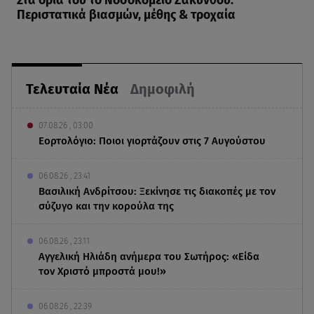
Στα όριά του το Νοσοκομείο Ζακύνθου:
Περιστατικά βιασμών, μέθης & τροχαία
Τελευταία Νέα
Δημοφιλή
07.08.26 , 03:00
Εορτολόγιο: Ποιοι γιορτάζουν στις 7 Αυγούστου
06.08.26 , 23:41
Βασιλική Ανδρίτσου: Ξεκίνησε τις διακοπές με τον
σύζυγο και την κορούλα της
06.08.26 , 23:11
Αγγελική Ηλιάδη ανήμερα του Σωτήρος: «Είδα
τον Χριστό μπροστά μου!»
06.08.26 , 22:39