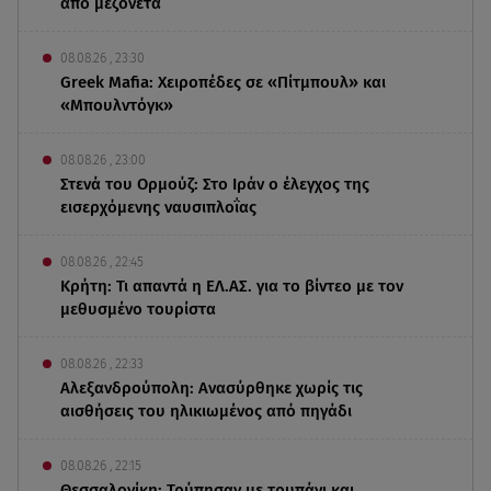
από μεζονέτα
08.08.26 , 23:30
Greek Mafia: Χειροπέδες σε «Πίτμπουλ» και
«Μπουλντόγκ»
08.08.26 , 23:00
Στενά του Ορμούζ: Στο Ιράν ο έλεγχος της
εισερχόμενης ναυσιπλοΐας
08.08.26 , 22:45
Κρήτη: Τι απαντά η ΕΛ.ΑΣ. για το βίντεο με τον
μεθυσμένο τουρίστα
08.08.26 , 22:33
Αλεξανδρούπολη: Ανασύρθηκε χωρίς τις
αισθήσεις του ηλικιωμένος από πηγάδι
08.08.26 , 22:15
Θεσσαλονίκη: Τρύπησαν με τρυπάνι και