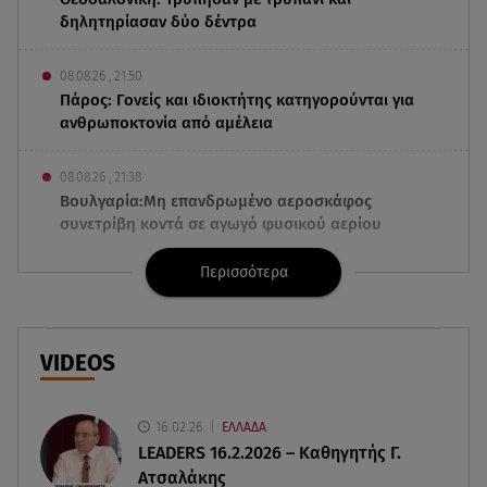
δηλητηρίασαν δύο δέντρα
08.08.26 , 21:50
Πάρος: Γονείς και ιδιοκτήτης κατηγορούνται για
ανθρωποκτονία από αμέλεια
08.08.26 , 21:38
Βουλγαρία:Μη επανδρωμένο αεροσκάφος
συνετρίβη κοντά σε αγωγό φυσικού αερίου
Περισσότερα
08.08.26 , 21:32
Φωτιά στην Αττικοβοιωτία: Ενέργεια ίση με έξι
ατομικές βόμβες
VIDEOS
08.08.26 , 21:20
«Ισλαμικό ΝΑΤΟ»: Πώς επηρεάζεται η Ελλάδα
από τη νέα συμμαχία
16.02.26
ΕΛΛΑΔΑ
LEADERS 16.2.2026 – Καθηγητής Γ.
Ατσαλάκης
08.08.26 , 19:19