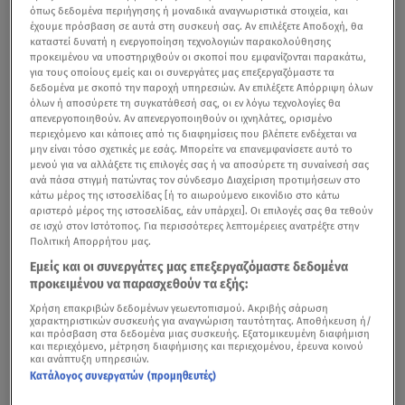
όπως δεδομένα περιήγησης ή μοναδικά αναγνωριστικά στοιχεία, και
έχουμε πρόσβαση σε αυτά στη συσκευή σας. Αν επιλέξετε Αποδοχή, θα
καταστεί δυνατή η ενεργοποίηση τεχνολογιών παρακολούθησης
προκειμένου να υποστηριχθούν οι σκοποί που εμφανίζονται παρακάτω,
για τους οποίους εμείς και οι συνεργάτες μας επεξεργαζόμαστε τα
δεδομένα με σκοπό την παροχή υπηρεσιών. Αν επιλέξετε Απόρριψη όλων
όλων ή αποσύρετε τη συγκατάθεσή σας, οι εν λόγω τεχνολογίες θα
απενεργοποιηθούν. Αν απενεργοποιηθούν οι ιχνηλάτες, ορισμένο
περιεχόμενο και κάποιες από τις διαφημίσεις που βλέπετε ενδέχεται να
μην είναι τόσο σχετικές με εσάς. Μπορείτε να επανεμφανίσετε αυτό το
μενού για να αλλάξετε τις επιλογές σας ή να αποσύρετε τη συναίνεσή σας
ανά πάσα στιγμή πατώντας τον σύνδεσμο Διαχείριση προτιμήσεων στο
κάτω μέρος της ιστοσελίδας [ή το αιωρούμενο εικονίδιο στο κάτω
αριστερό μέρος της ιστοσελίδας, εάν υπάρχει]. Οι επιλογές σας θα τεθούν
σε ισχύ στον Ιστότοπος. Για περισσότερες λεπτομέρειες ανατρέξτε στην
Πολιτική Απορρήτου μας.
Εμείς και οι συνεργάτες μας επεξεργαζόμαστε δεδομένα
προκειμένου να παρασχεθούν τα εξής:
Χρήση επακριβών δεδομένων γεωεντοπισμού. Ακριβής σάρωση
χαρακτηριστικών συσκευής για αναγνώριση ταυτότητας. Αποθήκευση ή/
και πρόσβαση στα δεδομένα μιας συσκευής. Εξατομικευμένη διαφήμιση
και περιεχόμενο, μέτρηση διαφήμισης και περιεχομένου, έρευνα κοινού
και ανάπτυξη υπηρεσιών.
Κατάλογος συνεργατών (προμηθευτές)