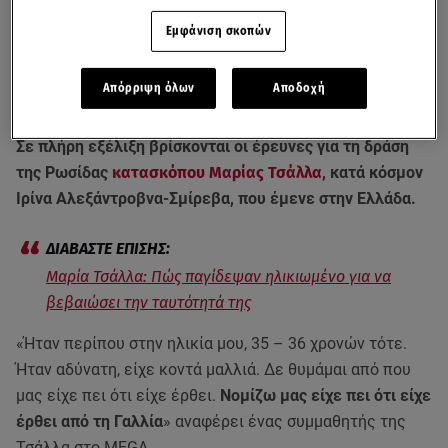
Εμφάνιση σκοπών
Απόρριψη όλων
Αποδοχή
Σε πλήρη εξέλιξη βρίσκονται οι έρευνες για τη δράση
της Ρωσίδας
κατασκόπου
Μαρίας Τσάλλα
, κατά κόσμον
Ιρίνα Αλεξάντροβνα-Σμίρεβα, που έμενε στην Ελλάδα.
Μαρία Τσάλλα: Πώς παγίδεψαν ηλικιωμένο για να
βεβαιώσει την ταυτότητά της
«Ήταν περίπου στην ηλικία μου, 35 – 36 χρονών τότε.
Ήταν αδύνατη, είχε κοντά μαλλιά. Δε θυμάμαι από που
μας είχε πει ότι είχε έρθει.
Νομίζω μας είχε πει ότι είχε
έρθει από τη Γαλλία
» αναφέρει ένας συμμαθητής της
Τσάλλα στο MEGA.