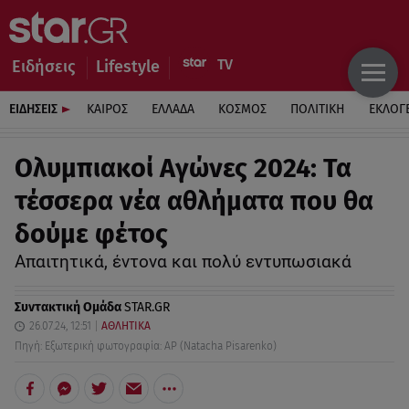
Ειδήσεις
Lifestyle
ΕΙΔΗΣΕΙΣ
ΚΑΙΡΟΣ
ΕΛΛΑΔΑ
ΚΟΣΜΟΣ
ΠΟΛΙΤΙΚΗ
ΕΚΛΟΓ
Ολυμπιακοί Αγώνες 2024: Τα
τέσσερα νέα αθλήματα που θα
δούμε φέτος
Απαιτητικά, έντονα και πολύ εντυπωσιακά
Συντακτική Ομάδα
STAR.GR
26.07.24, 12:51
ΑΘΛΗΤΙΚΑ
Πηγή: Εξωτερική φωτογραφία: AP (Natacha Pisarenko)