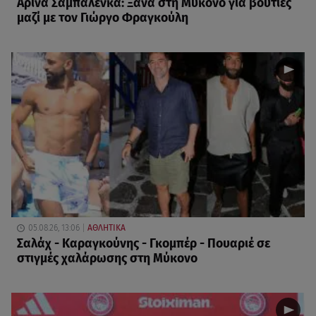
Αρίνα Σαμπαλένκα: Ξανά στη Μύκονο για βουτιές
μαζί με τον Γιώργο Φραγκούλη
05.08.26, 13:06
ΑΘΛΗΤΙΚΑ
Σαλάχ - Καραγκούνης - Γκομπέρ - Πουαριέ σε
στιγμές χαλάρωσης στη Μύκονο