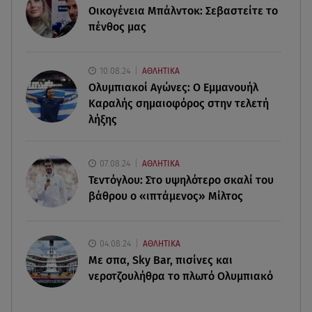
Οικογένεια Μπάλντοκ: Σεβαστείτε το
07.08.26 , 13:33
πένθος μας
Καινούργιου:Πένθος για συνεργάτιδά της «Θα
μου λείπεις πάντα και για πάντα»
10.08.24
ΑΘΛΗΤΙΚΑ
07.08.26 , 13:16
Ολυμπιακοί Αγώνες: Ο Εμμανουήλ
Γιάννης Στάνκογλου: Δείτε τον έφηβο με μακριά
Καραλής σημαιοφόρος στην τελετή
μαλλιά
λήξης
07.08.26 , 13:04
Συνελήφθη 31χρονος για τις δολοφονίες του
07.08.24
ΑΘΛΗΤΙΚΑ
«Ζαμπόν» και του Σκαφτούρου
Τεντόγλου: Στο υψηλότερο σκαλί του
βάθρου ο «ιπτάμενος» Μίλτος
04.08.24
ΑΘΛΗΤΙΚΑ
Με σπα, Sky Bar, πισίνες και
νεροτζουλήθρα το πλωτό Ολυμπιακό