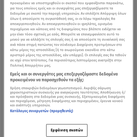
προκειμένου να υποστηριχθούν οι σκοποί που εμφανίζονται παρακάτω,
για τους οποίους εμείς και οι συνεργάτες μας επεξεργαζόμαστε τα
δεδομένα με σκοπό την παροχή υπηρεσιών. Αν επιλέξετε Απόρριψη όλων
όλων ή αποσύρετε τη συγκατάθεσή σας, οι εν λόγω τεχνολογίες θα
απενεργοποιηθούν. Αν απενεργοποιηθούν οι ιχνηλάτες, ορισμένο
περιεχόμενο και κάποιες από τις διαφημίσεις που βλέπετε ενδέχεται να
μην είναι τόσο σχετικές με εσάς. Μπορείτε να επανεμφανίσετε αυτό το
μενού για να αλλάξετε τις επιλογές σας ή να αποσύρετε τη συναίνεσή σας
ανά πάσα στιγμή πατώντας τον σύνδεσμο Διαχείριση προτιμήσεων στο
κάτω μέρος της ιστοσελίδας [ή το αιωρούμενο εικονίδιο στο κάτω
Απόσπασμα από την εκπομπή «Συνδέσεις» της ΕΡΤ
αριστερό μέρος της ιστοσελίδας, εάν υπάρχει]. Οι επιλογές σας θα τεθούν
σε ισχύ στον Ιστότοπος. Για περισσότερες λεπτομέρειες ανατρέξτε στην
Πολιτική Απορρήτου μας.
Η τελετή έναρξης των
Ολυμπιακών Αγώνων 2024
είναι
Εμείς και οι συνεργάτες μας επεξεργαζόμαστε δεδομένα
απόψε και το Παρίσι κινείται ήδη σε ρυθμούς του
προκειμένου να παρασχεθούν τα εξής:
μεγαλύτερου αθλητικού γεγονότος στον πλανήτη.
Χρήση επακριβών δεδομένων γεωεντοπισμού. Ακριβής σάρωση
χαρακτηριστικών συσκευής για αναγνώριση ταυτότητας. Αποθήκευση ή/
Όλα είναι έτοιμα για την έναρξη μιας πολυαναμενόμενης
και πρόσβαση στα δεδομένα μιας συσκευής. Εξατομικευμένη διαφήμιση
και περιεχόμενο, μέτρηση διαφήμισης και περιεχομένου, έρευνα κοινού
Ολυμπιάδας, η οποία θα συζητηθεί για την πρωτοτυπία
και ανάπτυξη υπηρεσιών.
της και για τον μοντέρνο σχεδιασμό της.
Κατάλογος συνεργατών (προμηθευτές)
Εμφάνιση σκοπών
Ολυμπιακοί Αγώνες 2024: Ποιοι Έλληνες αθλητές