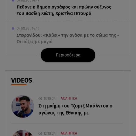
07.08.26 , 14:49
Πέθανε η δημοσιογράφος και πρώην σύζυγος
του Βασίλη Χιώτη, Χριστίνα Πιτουρά
07.08.26 , 14:44
Στεφανίδου: «Κόβει» την ανάσα με το σώμα της -
Οι πόζες με μαγιό
Περισσότερα
07.08.26 , 14:05
Μυστράς: «Τον έβαλα στον καταψύκτη γιατί
ήθελα να τον κρατήσω άφθαρτο»
VIDEOS
07.08.26 , 14:00
K-beauty blush: Τα viral ρουζ που υπόσχονται το
πολυπόθητο κορεάτικο glow
13.10.24
ΑΘΛΗΤΙΚΑ
Στη μνήμη του Τζορτζ Μπάλντοκ ο
αγώνας της Εθνικής με
07.08.26 , 13:42
Παραλίες: Πάνω από 1.500 έλεγχοι - Στη μάχη
drones και νέες τεχνολογίες
12.10.24
ΑΘΛΗΤΙΚΑ