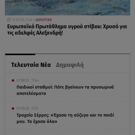
31.07.26, 21:41
ΑΘΛΗΤΙΚΑ
Ευρωπαϊκό Πρωτάθλημα υγρού στίβου: Χρυσό για
τις αδελφές Αλεξανδρή!
Τελευταία Νέα
Δημοφιλή
07.08.26 , 17:44
Παιδικοί σταθμοί: Πότε βγαίνουν τα προσωρινά
αποτελέσματα
07.08.26 , 17:13
Τροχαίο Σέρρες: «Έχασα τη σύζυγο και το παιδί
μου. Τα έχασα όλα»