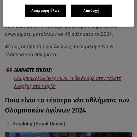
συμμετέχουν
Απόρριψη όλων
Αποδοχή
Πάντως, μπορεί να ξεκίνησαν με μόλις 43 αγωνίσματα
σε 9 αθλήματα το 1896, μετρούν όμως σήμέρα 363
αγωνίσματα μεταλλίων σε 45 αθλήματα το 2024.
Φέτος, οι Ολυμπιακοί Αγώνες θα περιλαμβάνουν
τέσσερα νέα αθλήματα.
Ολυμπιακοί Αγώνες 2024: Τι θα δούμε στην τελετή
έναρξης στο Παρίσι
Ποια είναι τα τέσσερα νέα αθλήματα των
Ολυμπιακών Αγώνων 2024
Breaking (Break Dance)