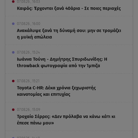
07.08.26 , 16:03
Καιρός: Έρχονται ξανά 40άρια - Σε ποιες περιοχές
07.08.26 , 16:00
Ανακάλυψε ξανά τη δύναμή σου: μην σε τρομάζει
η μυϊκή απώλεια
07.08.26 , 15:24
Ιωάννα Τούνη - Δημήτρης Σπυριδωνίδης: Η
throwback φωτογραφία από την Ίμπιζα
07.08.26 , 15:21
Toyota C-HR: Δέκα χρόνια ξεχωριστής
καινοτομίας και επιτυχίας
07.08.26 , 15:09
Τροχαίο Σέρρες: «Δεν πρόλαβα να κάνω κάτι κι
έπεσε πάνω μου»