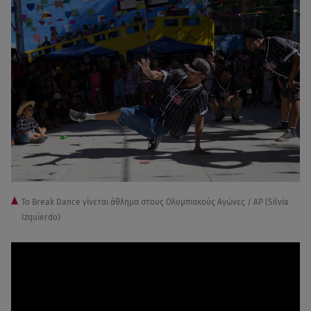
Το Break Dance γίνεται άθλημα στους Ολυμπιακούς Αγώνες / AP (Silvia
Izquierdo)