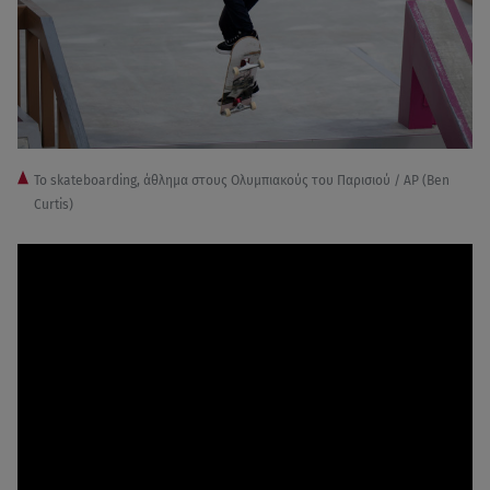
Το skateboarding, άθλημα στους Ολυμπιακούς του Παρισιού / AP (Ben
Curtis)