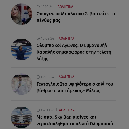
Πάρος: Ο πατέρας του 4χρονου στο Star – «Δεν
υπήρχε ναυαγοσώστης»
12.10.24
ΑΘΛΗΤΙΚΑ
Οικογένεια Μπάλντοκ: Σεβαστείτε το
πένθος μας
09.08.26 , 18:57
Σε εξέλιξη η πυρκαγιά στο Σπήλαιο Ορεστιάδας
10.08.24
ΑΘΛΗΤΙΚΑ
09.08.26 , 17:50
Ολυμπιακοί Αγώνες: Ο Εμμανουήλ
Χρηστίδου για Κοντοβά: «Ελπίζω και στην
Καραλής σημαιοφόρος στην τελετή
επόμενη ζωή να είμαστε κολλητές»
λήξης
09.08.26 , 17:41
Σαρακήνικο: Εισαγγελική έρευνα για το
07.08.24
ΑΘΛΗΤΙΚΑ
ελικόπτερο ανάμεσα σε λουόμενους
Τεντόγλου: Στο υψηλότερο σκαλί του
βάθρου ο «ιπτάμενος» Μίλτος
04.08.24
ΑΘΛΗΤΙΚΑ
Με σπα, Sky Bar, πισίνες και
νεροτζουλήθρα το πλωτό Ολυμπιακό