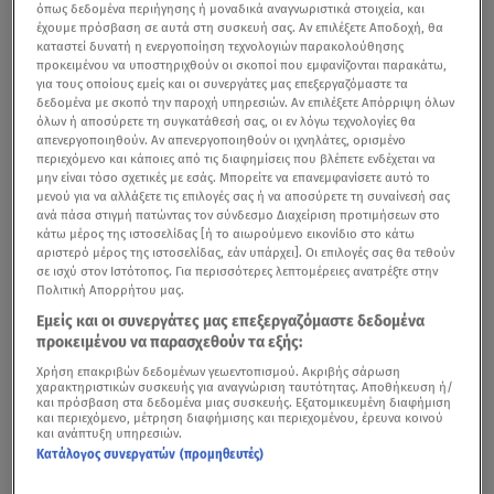
όπως δεδομένα περιήγησης ή μοναδικά αναγνωριστικά στοιχεία, και
έχουμε πρόσβαση σε αυτά στη συσκευή σας. Αν επιλέξετε Αποδοχή, θα
καταστεί δυνατή η ενεργοποίηση τεχνολογιών παρακολούθησης
προκειμένου να υποστηριχθούν οι σκοποί που εμφανίζονται παρακάτω,
για τους οποίους εμείς και οι συνεργάτες μας επεξεργαζόμαστε τα
δεδομένα με σκοπό την παροχή υπηρεσιών. Αν επιλέξετε Απόρριψη όλων
όλων ή αποσύρετε τη συγκατάθεσή σας, οι εν λόγω τεχνολογίες θα
απενεργοποιηθούν. Αν απενεργοποιηθούν οι ιχνηλάτες, ορισμένο
περιεχόμενο και κάποιες από τις διαφημίσεις που βλέπετε ενδέχεται να
μην είναι τόσο σχετικές με εσάς. Μπορείτε να επανεμφανίσετε αυτό το
μενού για να αλλάξετε τις επιλογές σας ή να αποσύρετε τη συναίνεσή σας
ανά πάσα στιγμή πατώντας τον σύνδεσμο Διαχείριση προτιμήσεων στο
κάτω μέρος της ιστοσελίδας [ή το αιωρούμενο εικονίδιο στο κάτω
αριστερό μέρος της ιστοσελίδας, εάν υπάρχει]. Οι επιλογές σας θα τεθούν
σε ισχύ στον Ιστότοπος. Για περισσότερες λεπτομέρειες ανατρέξτε στην
Πολιτική Απορρήτου μας.
Εμείς και οι συνεργάτες μας επεξεργαζόμαστε δεδομένα
προκειμένου να παρασχεθούν τα εξής:
Χρήση επακριβών δεδομένων γεωεντοπισμού. Ακριβής σάρωση
χαρακτηριστικών συσκευής για αναγνώριση ταυτότητας. Αποθήκευση ή/
και πρόσβαση στα δεδομένα μιας συσκευής. Εξατομικευμένη διαφήμιση
και περιεχόμενο, μέτρηση διαφήμισης και περιεχομένου, έρευνα κοινού
και ανάπτυξη υπηρεσιών.
Κατάλογος συνεργατών (προμηθευτές)