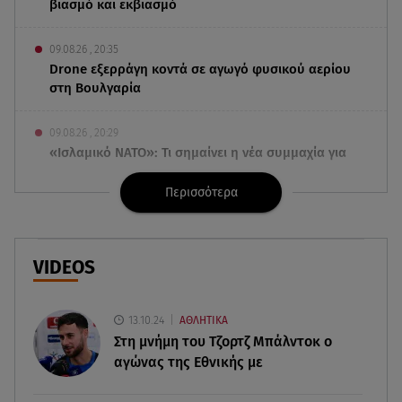
βιασμό και εκβιασμό
09.08.26 , 20:35
Drone εξερράγη κοντά σε αγωγό φυσικού αερίου
στη Βουλγαρία
09.08.26 , 20:29
«Ισλαμικό ΝΑΤΟ»: Τι σημαίνει η νέα συμμαχία για
την Ελλάδα
Περισσότερα
09.08.26 , 20:22
Χούθι: Η επίθεση με drone έθεσε σε συναγερμό
τη Σαουδική Αραβία
VIDEOS
09.08.26 , 20:01
MINI John Cooper Works: Πως μπορείτε να το
13.10.24
ΑΘΛΗΤΙΚΑ
κάνετε μοναδικό
Στη μνήμη του Τζορτζ Μπάλντοκ ο
αγώνας της Εθνικής με
09.08.26 , 19:50