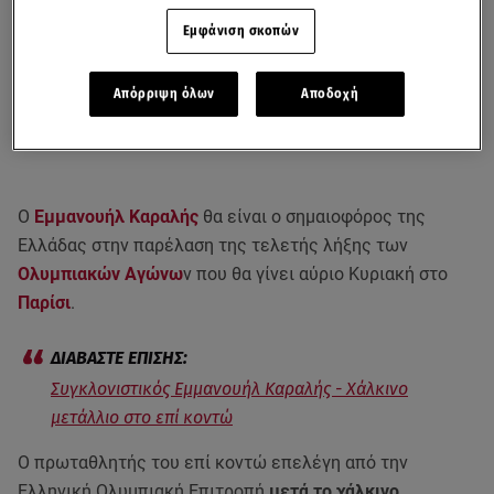
Εμφάνιση σκοπών
Απόρριψη όλων
Αποδοχή
Ο
Εμμανουήλ Καραλής
θα είναι ο σημαιοφόρος της
Ελλάδας στην παρέλαση της τελετής λήξης των
Ολυμπιακών Αγώνω
ν που θα γίνει αύριο Κυριακή στο
Παρίσι
.
Συγκλονιστικός Εμμανουήλ Καραλής - Χάλκινο
μετάλλιο στο επί κοντώ
Ο πρωταθλητής του επί κοντώ επελέγη από την
Ελληνική Ολυμπιακή Επιτροπή
μετά το χάλκινο