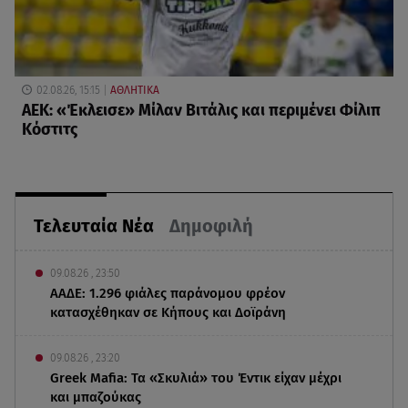
02.08.26, 15:15
ΑΘΛΗΤΙΚΑ
ΑΕΚ: «Έκλεισε» Μίλαν Βιτάλις και περιμένει Φίλιπ
Κόστιτς
Τελευταία Νέα
Δημοφιλή
09.08.26 , 23:50
ΑΑΔΕ: 1.296 φιάλες παράνομου φρέον
κατασχέθηκαν σε Κήπους και Δοϊράνη
09.08.26 , 23:20
Greek Mafia: Τα «Σκυλιά» του Έντικ είχαν μέχρι
και μπαζούκας