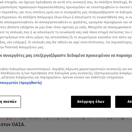
κά στοιχεία, και έχουμε πρόσβαση σε αυτά στη συσκευή σας. Αν επιλέξετε Αποδοχή, θ
νεργοποίηση τεχνολογιών παρακολούθησης προκειμένου να υποστηριχθούν οι σκοποί
ι παρακάτω, για τους οποίους εμείς και οι συνεργάτες μας επεξεργαζόμαστε τα δεδομέ
υπηρεσιών. Αν επιλέξετε Απόρριψη όλων όλων ή αποσύρετε τη συγκατάθεσή σας, οι ε
 θα απενεργοποιηθούν. Αν απενεργοποιηθούν οι ιχνηλάτες, ορισμένο περιεχόμενο και κά
 που βλέπετε ενδέχεται να μην είναι τόσο σχετικές με εσάς. Μπορείτε να επανεμφανίσετ
ξετε τις επιλογές σας ή να αποσύρετε τη συναίνεσή σας ανά πάσα στιγμή πατώντας τον
προτιμήσεων στο κάτω μέρος της ιστοσελίδας [ή το αιωρούμενο εικονίδιο στο κάτω α
δας, εάν υπάρχει]. Οι επιλογές σας θα τεθούν σε ισχύ στον Ιστότοπος. Για περισσότερε
την Πολιτική Απορρήτου μας.
 οι συνεργάτες μας επεξεργαζόμαστε δεδομένα προκειμένου να παρασχ
ριβών δεδομένων γεωεντοπισμού. Ακριβής σάρωση χαρακτηριστικών συσκευής για αν
 Αποθήκευση ή/και πρόσβαση στα δεδομένα μιας συσκευής. Εξατομικευμένη διαφήμι
Δείτε περισσότερα άρθρα μας στα αποτελέσματα αναζήτησης
, μέτρηση διαφήμισης και περιεχομένου, έρευνα κοινού και ανάπτυξη υπηρεσιών.
συνεργατών (προμηθευτές)
Add star.gr on Google
η σκοπών
Απόρριψη όλων
Απ
ποιήσεις σε όλη την Ελλάδα στις 8 Μαρτίου / Βίντεο από το δελτίο του Star
απεργία
της ΑΔΕΔΥ την Πέμπτη 16 Μαρτίου θα συμμετέχουν 
 στον ΟΑΣΑ.