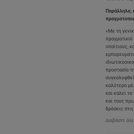
Παράλληλα, 
πραγματοποι
«Με τη γενικ
πραγματικοί
υπαίτιους, κ
εμπορευματο
ιδιωτικοοικο
προστασία τ
συγκαλυφθεί.
καλύτερο μέλ
και καλεί τα
και τους πρ
δράσεις στις
Διαβάστε όλε