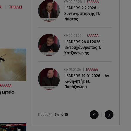
02.02.26
ΕΛΛΑΔΑ
|
Α
ΤΡΟΛΕΪ
LEADERS 2.2.2026 –
Συνταγματάρχης Π.
Νάστος
26.01.26
ΕΛΛΑΔΑ
LEADERS 26.01.2026 –
Βατραχάνθρωπος Τ.
Χατζαντώνης
19.01.26
ΕΛΛΑΔΑ
LEADERS 19.01.2026 – Αν.
Καθηγητής Μ.
ΕΛΛΑΔΑ
Παπάζογλου
 Σητεία -
Προβολή
5 από 15