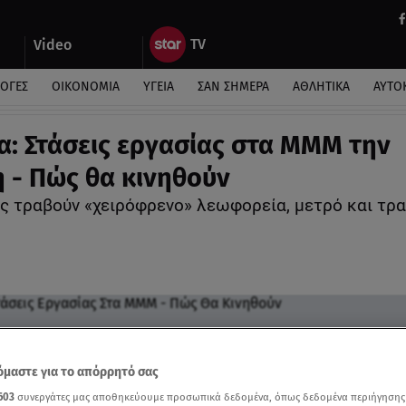
Video
ΛΟΓΕΣ
ΟΙΚΟΝΟΜΙΑ
ΥΓΕΙΑ
ΣΑΝ ΣΗΜΕΡΑ
ΑΘΛΗΤΙΚΑ
ΑΥΤΟ
α: Στάσεις εργασίας στα ΜΜΜ την
 - Πώς θα κινηθούν
ς τραβούν «χειρόφρενο» λεωφορεία, μετρό και τρ
μαστε για το απόρρητό σας
603
συνεργάτες μας αποθηκεύουμε προσωπικά δεδομένα, όπως δεδομένα περιήγησης