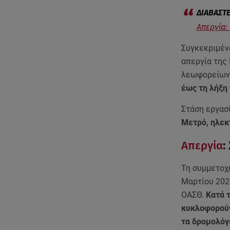
Απεργία:
Συγκεκριμέν
απεργία της 
λεωφορείων 
έως τη λήξη 
Στάση εργασί
Μετρό, ηλεκτ
Απεργία
:
Τη συμμετοχή
Μαρτίου 202
ΟΑΣΘ.
Κατά 
κυκλοφορούν
τα δρομολόγι