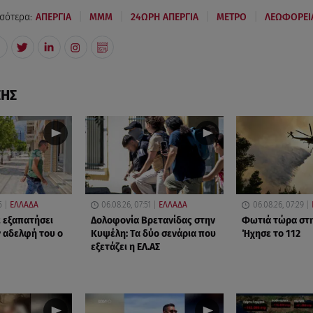
|
|
|
|
σότερα:
ΑΠΕΡΓΙΑ
ΜΜΜ
24ΩΡΗ ΑΠΕΡΓΙΑ
ΜΕΤΡΟ
ΛΕΩΦΟΡΕΙ
ΣΗΣ
5
ΕΛΛΑΔΑ
06.08.26, 07:51
ΕΛΛΑΔΑ
06.08.26, 07:29
ε εξαπατήσει
Δολοφονία Βρετανίδας στην
Φωτιά τώρα στη
ν αδελφή του ο
Κυψέλη: Τα δύο σενάρια που
Ήχησε το 112
εξετάζει η ΕΛ.ΑΣ