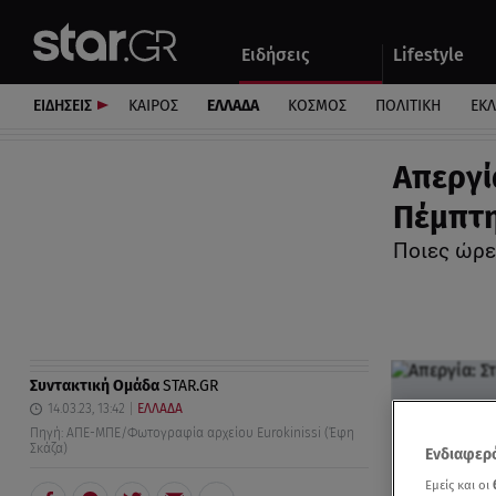
Αθλητικά
Quiz
Ειδήσεις
Lifestyle
Αυτοκίνητο
ΕΙΔΗΣΕΙΣ
ΚΑΙΡΟΣ
ΕΛΛΑΔΑ
ΚΟΣΜΟΣ
ΠΟΛΙΤΙΚΗ
ΕΚ
Απεργί
Πέμπτη
Ποιες ώρε
Συντακτική Ομάδα
STAR.GR
14.03.23, 13:42
ΕΛΛΑΔΑ
Πηγή: ΑΠΕ-ΜΠΕ/Φωτογραφία αρχείου Eurokinissi (Έφη
Σκάζα)
Ενδιαφερό
Εμείς και οι