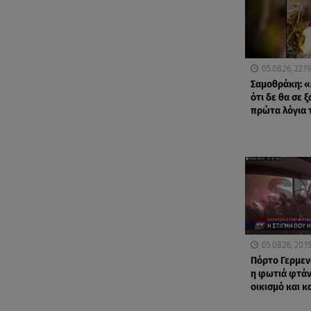
05.08.26, 22:19
Σαμοθράκη: «
ότι δε θα σε 
πρώτα λόγια 
05.08.26, 20:1
Πόρτο Γερμεν
η φωτιά φτάν
οικισμό και κα