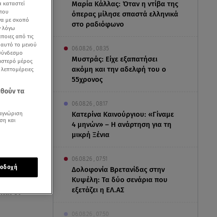
Μαρία Κάλλας: Όταν η ντίβα της
α καταστεί
 που
όπερας μίλησε σπαστά ελληνικά
να με σκοπό
στο ραδιόφωνο
ν λόγω
ποιες από τις
ε αυτό το μενού
06.08.26 , 08:35
 σύνδεσμο
Μυστράς: Είχε εξαπατήσει
ριστερό μέρος
ακόμη και την αδελφή του ο
ς λεπτομέρειες
55χρονος
εθούν τα
06.08.26 , 08:17
Κατερίνα Καινούργιου: «Γίναμε
αγνώριση
ση και
4 μηνών» – Η ανάρτηση για τη
μικρή Ξένια
06.08.26 , 07:51
οδοχή
Δολοφονία Βρετανίδας στην
Κυψέλη: Τα δύο σενάρια που
εξετάζει η ΕΛ.ΑΣ
και οι
06.08.26 , 07:50