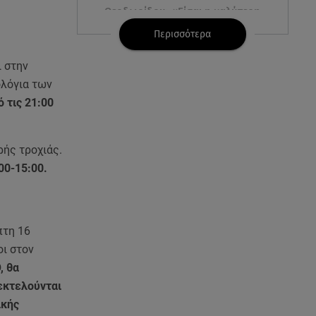
Θεοδωρίδου: «Είσαι η καλύτερη
μαμά του κόσμου» – Το βίντεο
Περισσότερα
που έγινε viral
 στην
06.08.26 , 07:29
ολόγια των
Φωτιά τώρα στη Σητεία - Ήχησε
ό τις 21:00
το 112
06.08.26 , 03:00
ρής τροχιάς.
Εορτολόγιο: Ποιοι γιορτάζουν
00-15:00.
στις 6 Αυγούστου
05.08.26 , 23:39
Άριελ Κωνσταντινίδη:
πτη 16
«Αντιμετωπίζουν τον Γιάννη
οι στον
Παπαμιχαήλ ως "Γιαννάκη"»
, θα
εκτελούνται
05.08.26 , 23:20
Η Μέγκαν Μαρκλ έγινε 45! Ο
ικής