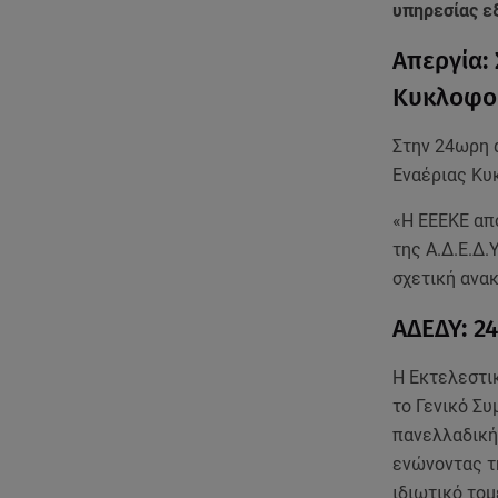
υπηρεσίας ε
Απεργία:
Κυκλοφο
Στην 24ωρη 
Εναέριας Κυ
«Η ΕΕΕΚΕ απ
της Α.Δ.Ε.Δ.
σχετική ανα
ΑΔΕΔΥ: 2
Η Εκτελεστι
το Γενικό Σ
πανελλαδική
ενώνοντας τ
ιδιωτικό τομ