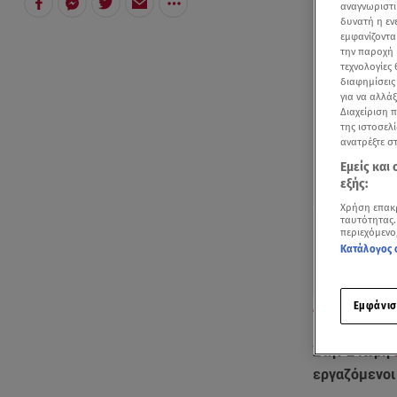
αναγνωριστι
δυνατή η ε
εμφανίζοντα
την παροχή 
τεχνολογίες
διαφημίσεις
για να αλλά
Διαχείριση 
της ιστοσελί
ανατρέξτε σ
Εμείς και
εξής:
Χρήση επακ
ταυτότητας.
περιεχόμενο
Κατάλογος 
Εμφάνισ
Μαζικές κινητο
Στην 24ωρη
εργαζόμενοι