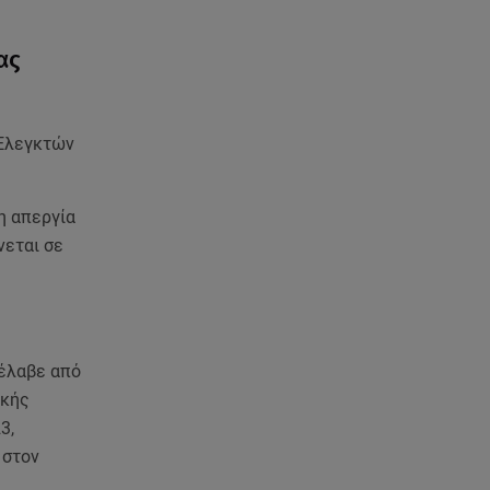
ξέφρενος χορός με τιάρα μέσα
στο σπίτι της
ας
05.08.26 , 23:00
Σίσσυ Χρηστίδου: Πιο όμορφη
και λαμπερή κι από το
 Ελεγκτών
ηλιοβασίλεμα στα Χανιά!
05.08.26 , 22:36
η απεργία
Μακελειό σε σπίτι στη Βόρεια
νεται σε
Καρολίνα: Νεκρά τρία μέλη
οικογένειας
05.08.26 , 22:35
Αλεξάνδρα Νίκα: Η... χρυσή ώρα
 έλαβε από
στο σκάφος με την καλύτερη
ικής
παρέα!
3,
 στον
05.08.26 , 22:27
Πόρτο Ράφτη: Bίντεο