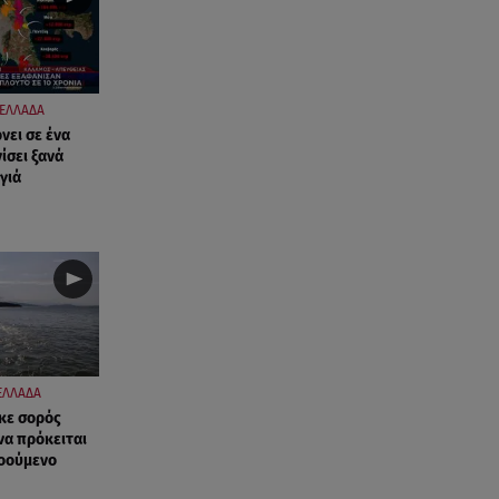
ΕΛΛΑΔΑ
νει σε ένα
ίσει ξανά
γιά
ΕΛΛΑΔΑ
κε σορός
να πρόκειται
νοούμενο