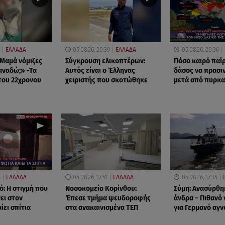
ΕΛΛΑΔΑ
05.08.26, 20:39
ΕΛΛΑΔΑ
05.08.26, 20:36
Μαμά νόμιζες
Σύγκρουση ελικοπτέρων:
Πόσο καιρό παίρ
ξαναδώ;» -Τα
Αυτός είναι ο Έλληνας
δάσος να πρασιν
του 22χρονου
χειριστής που σκοτώθηκε
μετά από πυρκα
5
ΕΛΛΑΔΑ
05.08.26, 17:51
ΕΛΛΑΔΑ
05.08.26, 17:35
ό: Η στιγμή που
Νοσοκομείο Κορίνθου:
Σύμη: Ανασύρθη
ει στον
Έπεσε τμήμα ψευδοροφής
άνδρα – Πιθανό 
ίει σπίτια
στα ανακαινισμένα ΤΕΠ
για Γερμανό αγ