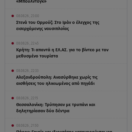
«Μπουλντόγκ»
08.08.26 , 23:00
Στενά του Ορμούζ: Στο Ιράν ο έλεγχος της
εισερχόμενης ναυσιπλοΐας
08.08.26 , 22:45
Κρήτη: Τι απαντά η ΕΛ.ΑΣ. για το βίντεο με τον
μεθυσμένο τουρίστα
08.08.26 , 22:33
Αλεξανδρούπολη: Ανασύρθηκε χωρίς τις
αισθήσεις του ηλικιωμένος από πηγάδι
08.08.26 , 22:15
Θεσσαλονίκη: Τρύπησαν με τρυπάνι και
δηλητηρίασαν δύο δέντρα
08.08.26 , 21:50
Πάρος: Γονείς και ιδιοκτήτης κατηγορούνται για