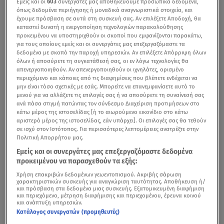
Εμείς και οι
603
συνεργάτες μας αποθηκεύουμε προσωπικά δεδομένα,
όπως δεδομένα περιήγησης ή μοναδικά αναγνωριστικά στοιχεία, και
έχουμε πρόσβαση σε αυτά στη συσκευή σας. Αν επιλέξετε Αποδοχή, θα
καταστεί δυνατή η ενεργοποίηση τεχνολογιών παρακολούθησης
προκειμένου να υποστηριχθούν οι σκοποί που εμφανίζονται παρακάτω,
για τους οποίους εμείς και οι συνεργάτες μας επεξεργαζόμαστε τα
δεδομένα με σκοπό την παροχή υπηρεσιών. Αν επιλέξετε Απόρριψη όλων
όλων ή αποσύρετε τη συγκατάθεσή σας, οι εν λόγω τεχνολογίες θα
απενεργοποιηθούν. Αν απενεργοποιηθούν οι ιχνηλάτες, ορισμένο
περιεχόμενο και κάποιες από τις διαφημίσεις που βλέπετε ενδέχεται να
μην είναι τόσο σχετικές με εσάς. Μπορείτε να επανεμφανίσετε αυτό το
μενού για να αλλάξετε τις επιλογές σας ή να αποσύρετε τη συναίνεσή σας
Mαρτυρία επιβάτη για την τραγωδία στα Τέμπη / Βίντεο από Open
ανά πάσα στιγμή πατώντας τον σύνδεσμο Διαχείριση προτιμήσεων στο
κάτω μέρος της ιστοσελίδας [ή το αιωρούμενο εικονίδιο στο κάτω
Συγκλονίζει την Ελλάδα η εθνική τραγωδία με την
αριστερό μέρος της ιστοσελίδας, εάν υπάρχει]. Οι επιλογές σας θα τεθούν
σε ισχύ στον Ιστότοπος. Για περισσότερες λεπτομέρειες ανατρέξτε στην
πολύνεκρη σύγκρουση τρένων στα
Τέμπη
, που
Πολιτική Απορρήτου μας.
σημειώθηκε λίγο πριν τα μεσάνυχτα της Τρίτης. Με
Εμείς και οι συνεργάτες μας επεξεργαζόμαστε δεδομένα
απόφαση του Πρωθυπουργού κηρύσσεται τριήμερο
προκειμένου να παρασχεθούν τα εξής:
εθνικό πένθος.
Χρήση επακριβών δεδομένων γεωεντοπισμού. Ακριβής σάρωση
χαρακτηριστικών συσκευής για αναγνώριση ταυτότητας. Αποθήκευση ή/
και πρόσβαση στα δεδομένα μιας συσκευής. Εξατομικευμένη διαφήμιση
και περιεχόμενο, μέτρηση διαφήμισης και περιεχομένου, έρευνα κοινού
και ανάπτυξη υπηρεσιών.
Σύγκρουση τρένων Τέμπη: Στους 32 οι νεκροί, πάνω
Κατάλογος συνεργατών (προμηθευτές)