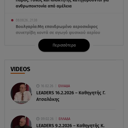
ανθρωποκτονία από αμέλεια
08.08.26 , 21:38
Βουλγαρία:Μη επανδρωμένο αεροσκάφος
συνετρίβη κοντά σε αγωγό φυσικού αερίου
Περισσότερα
08.08.26 , 21:32
Φωτιά στην Αττικοβοιωτία: Ενέργεια ίση με έξι
ατομικές βόμβες
VIDEOS
08.08.26 , 21:20
«Ισλαμικό ΝΑΤΟ»: Πώς επηρεάζεται η Ελλάδα
από τη νέα συμμαχία
16.02.26
ΕΛΛΑΔΑ
LEADERS 16.2.2026 – Καθηγητής Γ.
Ατσαλάκης
08.08.26 , 19:19
Τραγωδία στην Πάρο: Νεκρό 4χρονο παιδί σε
πισίνα
09.02.26
ΕΛΛΑΔΑ
LEADERS 9.2.2026 – Καθηγητής Κ.
08.08.26 , 18:51