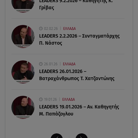
LEADERS 9.2.2026 – Καθηγητής Κ.
χρήματα στους λογαριασμούς
Γρίβας
07.08.26 , 18:45
Φωτιά στο Στεφάνι Κορίνθου: Μήνυμα από το 112
02.02.26
ΕΛΛΑΔΑ
- Σηκώθηκαν εναέρια μέσα
LEADERS 2.2.2026 – Συνταγματάρχης
Π. Νάστος
07.08.26 , 18:34
Έξοδος Αυγούστου: Στο 100% η πληρότητα για
Κυκλάδες
26.01.26
ΕΛΛΑΔΑ
LEADERS 26.01.2026 –
Βατραχάνθρωπος Τ. Χατζαντώνης
19.01.26
ΕΛΛΑΔΑ
LEADERS 19.01.2026 – Αν. Καθηγητής
Μ. Παπάζογλου