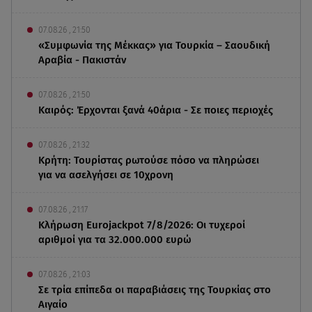
07.08.26 , 21:50
«Συμφωνία της Μέκκας» για Τουρκία – Σαουδική
Αραβία - Πακιστάν
07.08.26 , 21:50
Καιρός: Έρχονται ξανά 40άρια - Σε ποιες περιοχές
07.08.26 , 21:32
Κρήτη: Τουρίστας ρωτούσε πόσο να πληρώσει
για να ασελγήσει σε 10χρονη
07.08.26 , 21:17
Κλήρωση Eurojackpot 7/8/2026: Οι τυχεροί
αριθμοί για τα 32.000.000 ευρώ
07.08.26 , 21:03
Σε τρία επίπεδα οι παραβιάσεις της Τουρκίας στο
Αιγαίο