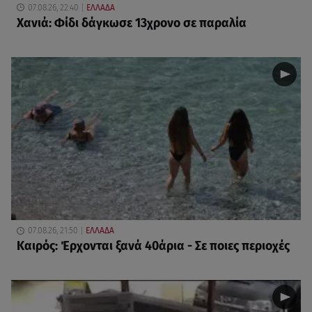
07.08.26, 22:40
ΕΛΛΑΔΑ
Χανιά: Φίδι δάγκωσε 13χρονο σε παραλία
07.08.26, 21:50
ΕΛΛΑΔΑ
Καιρός: Έρχονται ξανά 40άρια - Σε ποιες περιοχές