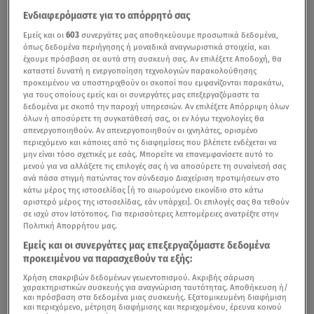
Ενδιαφερόμαστε για το απόρρητό σας
Εμείς και οι
603
συνεργάτες μας αποθηκεύουμε προσωπικά δεδομένα,
όπως δεδομένα περιήγησης ή μοναδικά αναγνωριστικά στοιχεία, και
έχουμε πρόσβαση σε αυτά στη συσκευή σας. Αν επιλέξετε Αποδοχή, θα
καταστεί δυνατή η ενεργοποίηση τεχνολογιών παρακολούθησης
προκειμένου να υποστηριχθούν οι σκοποί που εμφανίζονται παρακάτω,
για τους οποίους εμείς και οι συνεργάτες μας επεξεργαζόμαστε τα
δεδομένα με σκοπό την παροχή υπηρεσιών. Αν επιλέξετε Απόρριψη όλων
όλων ή αποσύρετε τη συγκατάθεσή σας, οι εν λόγω τεχνολογίες θα
απενεργοποιηθούν. Αν απενεργοποιηθούν οι ιχνηλάτες, ορισμένο
περιεχόμενο και κάποιες από τις διαφημίσεις που βλέπετε ενδέχεται να
μην είναι τόσο σχετικές με εσάς. Μπορείτε να επανεμφανίσετε αυτό το
μενού για να αλλάξετε τις επιλογές σας ή να αποσύρετε τη συναίνεσή σας
ανά πάσα στιγμή πατώντας τον σύνδεσμο Διαχείριση προτιμήσεων στο
κάτω μέρος της ιστοσελίδας [ή το αιωρούμενο εικονίδιο στο κάτω
αριστερό μέρος της ιστοσελίδας, εάν υπάρχει]. Οι επιλογές σας θα τεθούν
σε ισχύ στον Ιστότοπος. Για περισσότερες λεπτομέρειες ανατρέξτε στην
Πολιτική Απορρήτου μας.
Εμείς και οι συνεργάτες μας επεξεργαζόμαστε δεδομένα
προκειμένου να παρασχεθούν τα εξής:
Χρήση επακριβών δεδομένων γεωεντοπισμού. Ακριβής σάρωση
χαρακτηριστικών συσκευής για αναγνώριση ταυτότητας. Αποθήκευση ή/
και πρόσβαση στα δεδομένα μιας συσκευής. Εξατομικευμένη διαφήμιση
και περιεχόμενο, μέτρηση διαφήμισης και περιεχομένου, έρευνα κοινού