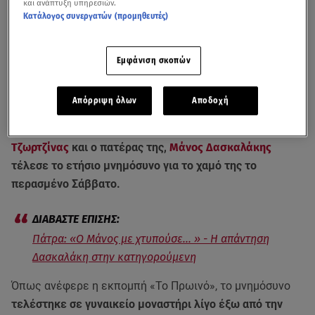
και ανάπτυξη υπηρεσιών.
Κατάλογος συνεργατών (προμηθευτές)
Εμφάνιση σκοπών
Απόρριψη όλων
Αποδοχή
Ένας χρόνος πέρασε από τον θάνατο της μικρής
Τζωρτζίνας
και ο πατέρας της,
Μάνος Δασκαλάκης
τέλεσε το ετήσιο μνημόσυνο για το χαμό της το
περασμένο Σάββατο.
Πάτρα: «Ο Μάνος με χτυπούσε... » - Η απάντηση
Δασκαλάκη στην κατηγορούμενη
Όπως ανέφερε η εκπομπή «Το Πρωινό», το μνημόσυνο
τελέστηκε σε γυναικείο μοναστήρι λίγο έξω από την