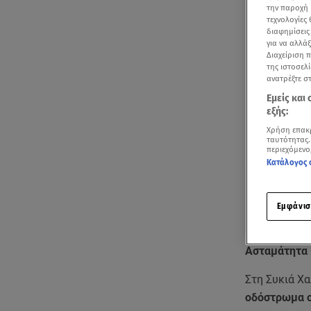
την παροχή 
τεχνολογίες
διαφημίσεις
για να αλλά
Διαχείριση 
της ιστοσελί
ανατρέξτε σ
Εμείς και
εξής:
Χρήση επακ
ταυτότητας.
περιεχόμενο
Κατάλογος 
Εμφάνισ
Ασταμάτητα
Στη Συκιά Χα
οδόστρωμα σ