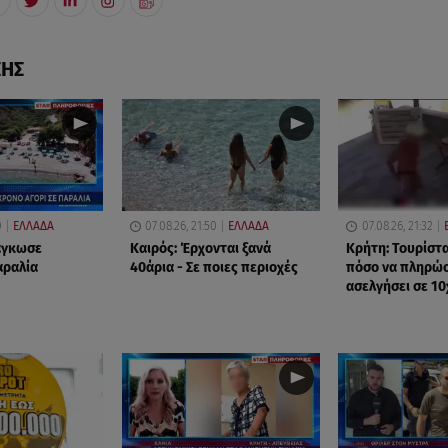
ΣΗΣ
0
ΕΛΛΑΔΑ
07.08.26, 21:50
ΕΛΛΑΔΑ
07.08.26, 21:32
δάγκωσε
Καιρός: Έρχονται ξανά
Κρήτη: Τουρίστ
αραλία
40άρια - Σε ποιες περιοχές
πόσο να πληρώσε
ασελγήσει σε 1