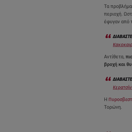
Τα προβλήμα
περιοχή. Ωσ
έφυγαν από 
Κακοκαιρ
Αντίθετα,
πιο
βροχή και θυ
Κερατσίν
Η
Πυροσβεστ
Τορώνη.