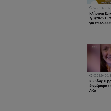
07.08.26, 21:17
Κλήρωση Eur
7/8/2026: Οι 
για τα 32.000
07.08.26, 20:13
Κυψέλη: Tι β
διαμέρισμα τ
Λίζα