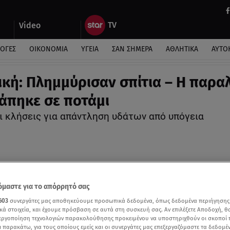
Video
ΛΟΓΕΣ
ΟΙΚΟΝΟΜΙΑ
ΥΓΕΙΑ
ΣΑΝ ΣΗΜΕΡΑ
ΑΘΛΗΤΙΚΑ
ΑΥΤΟ
ική: Πλημμύρισαν σπίτια – Η παρα
άπηκε σε ποτάμι
ι κλήσεις για απάντληση υδάτων από υπόγεια
μαστε για το απόρρητό σας
603
συνεργάτες μας αποθηκεύουμε προσωπικά δεδομένα, όπως δεδομένα περιήγησης
κά στοιχεία, και έχουμε πρόσβαση σε αυτά στη συσκευή σας. Αν επιλέξετε Αποδοχή, θ
νεργοποίηση τεχνολογιών παρακολούθησης προκειμένου να υποστηριχθούν οι σκοποί
ι παρακάτω, για τους οποίους εμείς και οι συνεργάτες μας επεξεργαζόμαστε τα δεδομέ