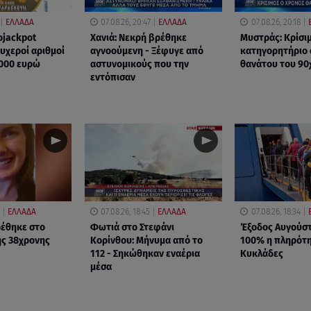
ΕΛΛΑΔΑ
07.08.26, 20:47
ΕΛΛΑΔΑ
07.08.26, 20:18
ojackpot
Χανιά: Νεκρή βρέθηκε
Μυστράς: Κρίσιμ
τυχεροί αριθμοί
αγνοούμενη - Ξέφυγε από
κατηγορητήριο 
.000 ευρώ
αστυνομικούς που την
θανάτου του 90
εντόπισαν
ΕΛΛΑΔΑ
07.08.26, 18:45
ΕΛΛΑΔΑ
07.08.26, 18:34
ρέθηκε στο
Φωτιά στο Στεφάνι
Έξοδος Αυγούστ
ης 38χρονης
Κορίνθου: Μήνυμα από το
100% η πληρότη
112 - Σηκώθηκαν εναέρια
Κυκλάδες
μέσα