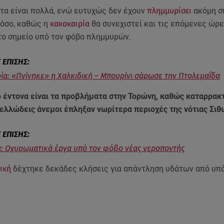
τα είναι πολλά, ενώ ευτυχώς δεν έχουν
πλημμυρίσει
ακόμη σπ
τόσο, καθώς η
κακοκαιρία
θα συνεχιστεί και τις επόμενες ώρε
το σημείο υπό τον φόβο πλημμυρών.
ία: «Πνίγηκε» η Χαλκιδική – Μπουρίνι σάρωσε την Πτολεμαΐδα
 έντονα είναι τα προβλήματα στην Τορώνη, καθώς καταρρα
ελλώδεις άνεμοι έπληξαν νωρίτερα περιοχές της νότιας Σιθ
ι: Οχυρωματικά έργα υπό τον φόβο νέας νεροποντής
ική
δέχτηκε δεκάδες κλήσεις για απάντληση υδάτων από υπό