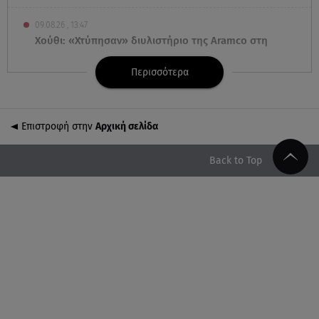
09.08.26 , 13:47
Χούθι: «Χτύπησαν» διυλιστήριο της Aramco στη
Σαουδική Αραβία
Περισσότερα
09.08.26 , 13:31
Μήλος: Ελικόπτερο προσγειώθηκε στο Σαρακήνικο
Επιστροφή στην
Αρχική σελίδα
09.08.26 , 13:30
Μαντόνα για Γουίλιαμ Όρμπιτ: «Η μουσική σου
Back to Top
μου έδωσε ένα μαγικό χαλί»
09.08.26 , 13:15
Σε Red Code και αύριο Αττική και 15 ακόμα
περιοχές - 400 φωτιές σε 10 μέρες
09.08.26 , 12:54
Βαλέρια Χοψονίδου: Βάφτισε τον γιο της στη
Βουλιαγμένη - Το όνομα που πήρε