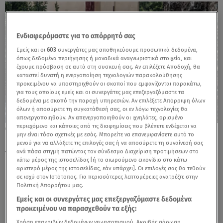
Ενδιαφερόμαστε για το απόρρητό σας
Εμείς και οι
603
συνεργάτες μας αποθηκεύουμε προσωπικά δεδομένα,
όπως δεδομένα περιήγησης ή μοναδικά αναγνωριστικά στοιχεία, και
έχουμε πρόσβαση σε αυτά στη συσκευή σας. Αν επιλέξετε Αποδοχή, θα
καταστεί δυνατή η ενεργοποίηση τεχνολογιών παρακολούθησης
προκειμένου να υποστηριχθούν οι σκοποί που εμφανίζονται παρακάτω,
για τους οποίους εμείς και οι συνεργάτες μας επεξεργαζόμαστε τα
δεδομένα με σκοπό την παροχή υπηρεσιών. Αν επιλέξετε Απόρριψη όλων
όλων ή αποσύρετε τη συγκατάθεσή σας, οι εν λόγω τεχνολογίες θα
απενεργοποιηθούν. Αν απενεργοποιηθούν οι ιχνηλάτες, ορισμένο
περιεχόμενο και κάποιες από τις διαφημίσεις που βλέπετε ενδέχεται να
19.08.24, 13:09
μην είναι τόσο σχετικές με εσάς. Μπορείτε να επανεμφανίσετε αυτό το
Κακοκαιρία προ των πυλών: Μήνυμα από
μενού για να αλλάξετε τις επιλογές σας ή να αποσύρετε τη συναίνεσή σας
το 112 σε Πάτρα, Ηγουμενίτσα, Κέρκυρα
ανά πάσα στιγμή πατώντας τον σύνδεσμο Διαχείριση προτιμήσεων στο
κάτω μέρος της ιστοσελίδας [ή το αιωρούμενο εικονίδιο στο κάτω
αριστερό μέρος της ιστοσελίδας, εάν υπάρχει]. Οι επιλογές σας θα τεθούν
σε ισχύ στον Ιστότοπος. Για περισσότερες λεπτομέρειες ανατρέξτε στην
Πολιτική Απορρήτου μας.
Εμείς και οι συνεργάτες μας επεξεργαζόμαστε δεδομένα
προκειμένου να παρασχεθούν τα εξής:
Χρήση επακριβών δεδομένων γεωεντοπισμού. Ακριβής σάρωση