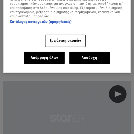
χαρακτηριστικών συσκευής για αναγνώριση ταυτότητας. Αποθήκευση ή/
και πρόσβαση στα δεδομένα μιας συσκευής. Εξατομικευμένη διαφήμιση
και περιεχόμενο, μέτρηση διαφήμισης και περιεχομένου, έρευνα κοινού
και ανάπτυξη υπηρεσιών.
Κατάλογος συνεργατών (προμηθευτές)
Εμφάνιση σκοπών
25.08.22, 20:56
Υποχωρεί από αύριο η κακοκαιρία – Πότε
Απόρριψη όλων
Αποδοχή
θα ανέβει η θερμοκρασία