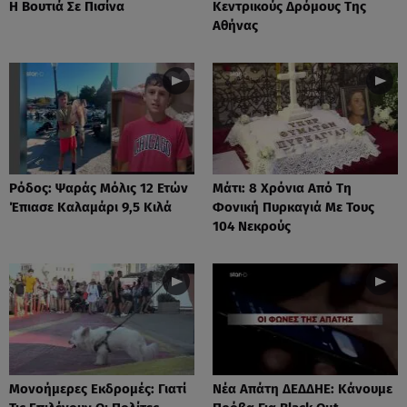
Η Βουτιά Σε Πισίνα
Κεντρικούς Δρόμους Της
Αθήνας
Ρόδος: Ψαράς Μόλις 12 Ετών
Μάτι: 8 Χρόνια Από Τη
Έπιασε Καλαμάρι 9,5 Κιλά
Φονική Πυρκαγιά Με Τους
104 Νεκρούς
Μονοήμερες Εκδρομές: Γιατί
Νέα Απάτη ΔΕΔΔΗΕ: Κάνουμε