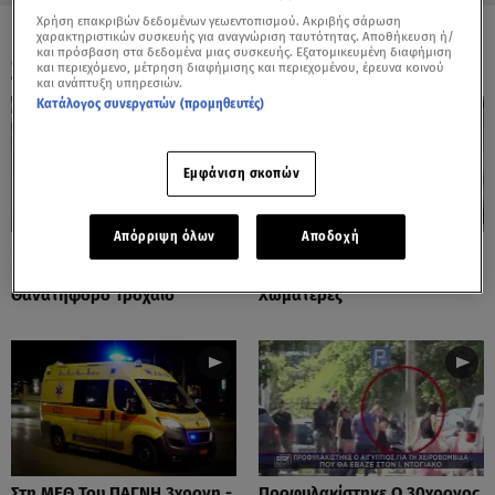
Χρήση επακριβών δεδομένων γεωεντοπισμού. Ακριβής σάρωση
χαρακτηριστικών συσκευής για αναγνώριση ταυτότητας. Αποθήκευση ή/
και πρόσβαση στα δεδομένα μιας συσκευής. Εξατομικευμένη διαφήμιση
ΟΛΑ ΤΑ ΒΙΝΤΕΟ
και περιεχόμενο, μέτρηση διαφήμισης και περιεχομένου, έρευνα κοινού
και ανάπτυξη υπηρεσιών.
Κατάλογος συνεργατών (προμηθευτές)
Εμφάνιση σκοπών
Απόρριψη όλων
Αποδοχή
Πόρτο Ράφτη: Bίντεο
Πάρος: Τα Διάσπαρτα Φυτίλια
Ντοκουμέντο Από Το
Στο Νησί - Αυτοσχέδιες
Θανατηφόρο Τροχαίο
Χωματερές
Στη ΜΕΘ Του ΠΑΓΝΗ 3χρονη -
Προφυλακίστηκε Ο 30χρονος