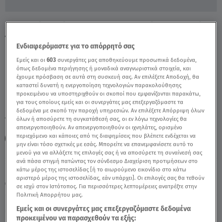
Κερατσίνι: Κάνουν Οχυρωματικά Έργα Υπό
Τον Φόβο Πλημμύρας - Video
Ενδιαφερόμαστε για το απόρρητό σας
Εμείς και οι
603
συνεργάτες μας αποθηκεύουμε προσωπικά δεδομένα,
όπως δεδομένα περιήγησης ή μοναδικά αναγνωριστικά στοιχεία, και
έχουμε πρόσβαση σε αυτά στη συσκευή σας. Αν επιλέξετε Αποδοχή, θα
καταστεί δυνατή η ενεργοποίηση τεχνολογιών παρακολούθησης
προκειμένου να υποστηριχθούν οι σκοποί που εμφανίζονται παρακάτω,
για τους οποίους εμείς και οι συνεργάτες μας επεξεργαζόμαστε τα
δεδομένα με σκοπό την παροχή υπηρεσιών. Αν επιλέξετε Απόρριψη όλων
TAGS:
όλων ή αποσύρετε τη συγκατάθεσή σας, οι εν λόγω τεχνολογίες θα
ΚΕΡΑΤΣΙΝΙ
ΚΑΚΟΚΑΙΡΙΑ
ΚΑΙΡΟΣ
απενεργοποιηθούν. Αν απενεργοποιηθούν οι ιχνηλάτες, ορισμένο
περιεχόμενο και κάποιες από τις διαφημίσεις που βλέπετε ενδέχεται να
ΠΡΟΓΝΩΣΗ ΚΑΙΡΟΥ
ΠΛΗΜΜΥΡΕΣ
μην είναι τόσο σχετικές με εσάς. Μπορείτε να επανεμφανίσετε αυτό το
μενού για να αλλάξετε τις επιλογές σας ή να αποσύρετε τη συναίνεσή σας
ανά πάσα στιγμή πατώντας τον σύνδεσμο Διαχείριση προτιμήσεων στο
Πέμπτη 6 Αυγούστου 2026
κάτω μέρος της ιστοσελίδας [ή το αιωρούμενο εικονίδιο στο κάτω
αριστερό μέρος της ιστοσελίδας, εάν υπάρχει]. Οι επιλογές σας θα τεθούν
24.08.22, 20:10
ΕΛΛΑΔΑ
σε ισχύ στον Ιστότοπος. Για περισσότερες λεπτομέρειες ανατρέξτε στην
Πολιτική Απορρήτου μας.
Εμείς και οι συνεργάτες μας επεξεργαζόμαστε δεδομένα
προκειμένου να παρασχεθούν τα εξής: