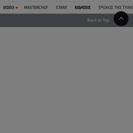
VIDEO
MASTERCHEF
STARX
ΕΙΔΉΣΕΙΣ
ΤΡΟΧΌΣ ΤΗΣ ΤΎΧΗ
Back to Top