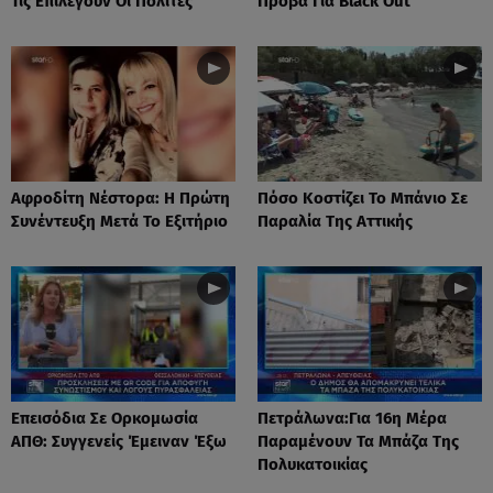
Τις Επιλέγουν Οι Πολίτες
Πρόβα Για Black Out
Αφροδίτη Νέστορα: H Πρώτη
Πόσο Κοστίζει Το Μπάνιο Σε
Συνέντευξη Μετά Το Εξιτήριο
Παραλία Της Αττικής
Επεισόδια Σε Ορκομωσία
Πετράλωνα:Για 16η Μέρα
ΑΠΘ: Συγγενείς Έμειναν Έξω
Παραμένουν Τα Μπάζα Της
Πολυκατοικίας