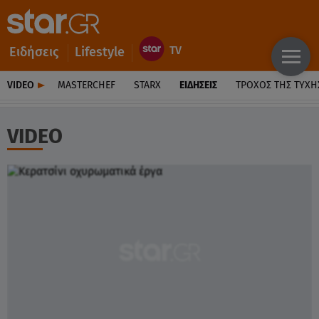
Ειδήσεις
Lifestyle
VIDEO
MASTERCHEF
STARX
ΕΙΔΉΣΕΙΣ
ΤΡΟΧΌΣ ΤΗΣ ΤΎΧΗ
VIDEO