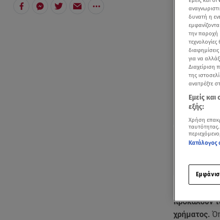
Εμείς και οι
αναγνωριστι
δυνατή η ε
εμφανίζοντα
την παροχή 
τεχνολογίες
διαφημίσεις
για να αλλά
Διαχείριση 
της ιστοσελί
ανατρέξτε σ
Εμείς και
εξής:
Χρήση επακ
ταυτότητας.
περιεχόμενο
Κατάλογος 
Εμφάνισ
Ραγδαίες εξε
προκαλούν τ
χρήματος.
Όπ