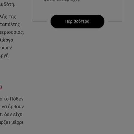
εκδότη.
07.08.26 , 21:32
λής της
Κρήτη: Τουρίστας ρωτούσε
Περισσότερα
αταπέλτης
πόσο να πληρώσει για να
περιουσίας,
ασελγήσει σε 10χρονη
Γιώργο
πρώην
07.08.26 , 21:17
Κλήρωση Eurojackpot
εργή
7/8/2026: Οι τυχεροί αριθμοί για
τα 32.000.000 ευρώ
07.08.26 , 21:03
ι
Σε τρία επίπεδα οι παραβιάσεις
της Τουρκίας στο Αιγαίο
ια το Πόθεν
ν να έρθουν
07.08.26 , 21:00
ι δεν είχε
MINI Aceman E: Τα αξεσουάρ για
άρξει μέχρι
περιπετειώδεις διαδρομές