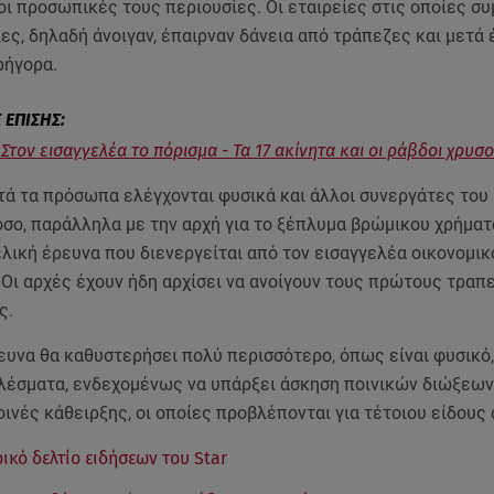
ι προσωπικές τους περιουσίες. Οι εταιρείες στις οποίες σ
ες, δηλαδή άνοιγαν, έπαιρναν δάνεια από τράπεζες και μετά 
ρήγορα.
 Στον εισαγγελέα το πόρισμα - Τα 17 ακίνητα και οι ράβδοι χρυσ
τά τα πρόσωπα ελέγχονται φυσικά και άλλοι συνεργάτες του
σο, παράλληλα με την αρχή για το ξέπλυμα βρώμικου χρήματ
ελική έρευνα που διενεργείται από τον εισαγγελέα οικονομικ
 Οι αρχές έχουν ήδη αρχίσει να ανοίγουν τους πρώτους τραπ
ς.
ευνα θα καθυστερήσει πολύ περισσότερο, όπως είναι φυσικό
λέσματα, ενδεχομένως να υπάρξει άσκηση ποινικών διώξεων
ινές κάθειρξης, οι οποίες προβλέπονται για τέτοιου είδους
ρικό δελτίο ειδήσεων του Star