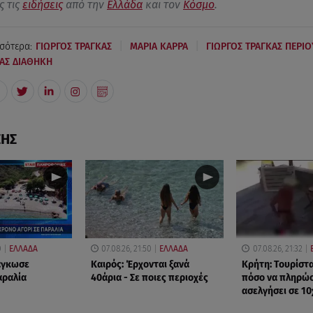
ς τις
ειδήσεις
από την
Ελλάδα
και τον
Κόσμο
.
|
|
σότερα:
ΓΙΩΡΓΟΣ ΤΡΑΓΚΑΣ
ΜΑΡΙΑ ΚΑΡΡΑ
ΓΙΩΡΓΟΣ ΤΡΑΓΚΑΣ ΠΕΡΙΟ
ΚΑΣ ΔΙΑΘΗΚΗ
ΣΗΣ
0
ΕΛΛΑΔΑ
07.08.26, 21:50
ΕΛΛΑΔΑ
07.08.26, 21:32
δάγκωσε
Καιρός: Έρχονται ξανά
Κρήτη: Τουρίστ
αραλία
40άρια - Σε ποιες περιοχές
πόσο να πληρώσε
ασελγήσει σε 1