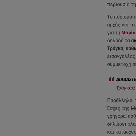
περιουσία τ
Το πόρισμα 
αρχής για τ
για τη
Μαρία
δηλαδή
τα α
Τράγκα, καθ
εισαγγελέας
συμμετοχή σ
Τράγκας:
Παράλληλα, η
Έσχες της Μα
γρήγορα, καθ
δηλώσει όλα 
και κατάσχε