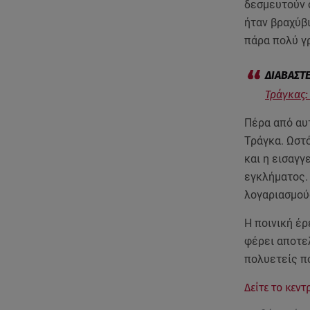
δεσμευτούν ο
ήταν βραχύβι
πάρα πολύ γ
Τράγκας:
Πέρα από αυ
Τράγκα. Ωστό
και η εισαγγ
εγκλήματος.
λογαριασμού
Η ποινική έρ
φέρει αποτε
πολυετείς πο
Δείτε το κεντ