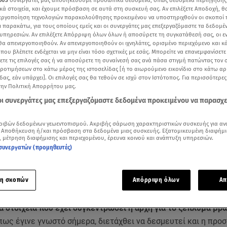
603
συνεργάτες μας αποθηκεύουμε προσωπικά δεδομένα, όπως δεδομένα περιήγησης
κά στοιχεία, και έχουμε πρόσβαση σε αυτά στη συσκευή σας. Αν επιλέξετε Αποδοχή, θ
νεργοποίηση τεχνολογιών παρακολούθησης προκειμένου να υποστηριχθούν οι σκοποί
ι παρακάτω, για τους οποίους εμείς και οι συνεργάτες μας επεξεργαζόμαστε τα δεδομέ
υπηρεσιών. Αν επιλέξετε Απόρριψη όλων όλων ή αποσύρετε τη συγκατάθεσή σας, οι ε
 θα απενεργοποιηθούν. Αν απενεργοποιηθούν οι ιχνηλάτες, ορισμένο περιεχόμενο και κά
 που βλέπετε ενδέχεται να μην είναι τόσο σχετικές με εσάς. Μπορείτε να επανεμφανίσετ
ξετε τις επιλογές σας ή να αποσύρετε τη συναίνεσή σας ανά πάσα στιγμή πατώντας τον
προτιμήσεων στο κάτω μέρος της ιστοσελίδας [ή το αιωρούμενο εικονίδιο στο κάτω α
δας, εάν υπάρχει]. Οι επιλογές σας θα τεθούν σε ισχύ στον Ιστότοπος. Για περισσότερε
την Πολιτική Απορρήτου μας.
 οι συνεργάτες μας επεξεργαζόμαστε δεδομένα προκειμένου να παρασχ
ριβών δεδομένων γεωεντοπισμού. Ακριβής σάρωση χαρακτηριστικών συσκευής για αν
 Αποθήκευση ή/και πρόσβαση στα δεδομένα μιας συσκευής. Εξατομικευμένη διαφήμι
, μέτρηση διαφήμισης και περιεχομένου, έρευνα κοινού και ανάπτυξη υπηρεσιών.
Δείτε περισσότερα άρθρα μας στα αποτελέσματα αναζήτησης
συνεργατών (προμηθευτές)
Add star.gr on Google
η σκοπών
Απόρριψη όλων
Απ
λίξεις στις έρευνες για την αμύθητη περιουσία του
Γιώργου 
α στοιχεία που έχει συγκεντρώσει η αρχή για το ξέπλυμα βρ
ως έγινε γνωστό σήμερα, διετάχθει να δεσμευτεί και η προ