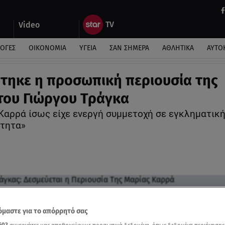
Video
ΛΟΓΕΣ
ΟΙΚΟΝΟΜΙΑ
ΥΓΕΙΑ
ΣΑΝ ΣΗΜΕΡΑ
ΑΘΛΗΤΙΚΑ
ΑΥΤΟ
τηκε η προσωπική περιουσία της
του Γιώργου Τράγκα
Καρρά ίσως είχε ενεργή συμμετοχή σε εγκληματικ
τητα»
μαστε για το απόρρητό σας