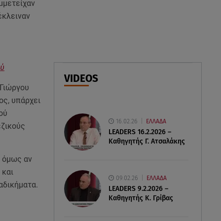
υμμετείχαν
07.08.26 , 18:45
έκλειναν
Φωτιά στο Στεφάνι Κορίνθου:
Μήνυμα από το 112 -
Σηκώθηκαν εναέρια μέσα
ού
07.08.26 , 18:34
VIDEOS
Έξοδος Αυγούστου: Στο 100% η
 Γιώργου
πληρότητα για Κυκλάδες
ος, υπάρχει
ού
16.02.26
ΕΛΛΑΔΑ
εζικούς
LEADERS 16.2.2026 –
Καθηγητής Γ. Ατσαλάκης
, όμως αν
 και
09.02.26
ΕΛΛΑΔΑ
 αδικήματα.
LEADERS 9.2.2026 –
Καθηγητής Κ. Γρίβας