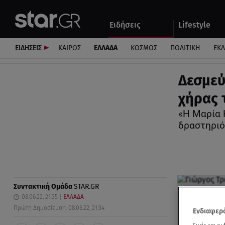
Αθλητικά
Quiz
Ειδήσεις
Lifestyle
Αυτοκίνητο
ΕΙΔΗΣΕΙΣ
ΚΑΙΡΟΣ
ΕΛΛΑΔΑ
ΚΟΣΜΟΣ
ΠΟΛΙΤΙΚΗ
ΕΚ
Δεσμεύ
χήρας 
«Η Μαρία 
δραστηριό
Συντακτική Ομάδα
STAR.GR
08.06.22, 21:35
ΕΛΛΑΔΑ
Πρώτη Δημοσίευση: 08.06.22, 21:34
Ενδιαφερό