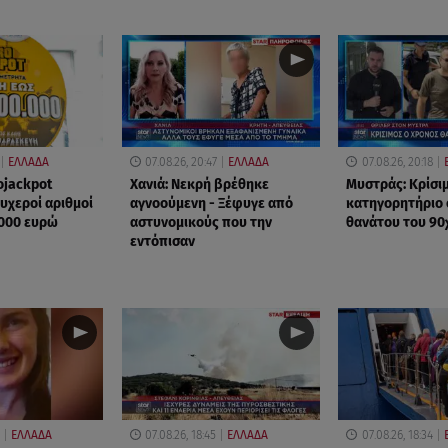
ΕΛΛΑΔΑ
07.08.26, 20:47
ΕΛΛΑΔΑ
07.08.26, 20:18
ojackpot
Χανιά: Νεκρή βρέθηκε
Μυστράς: Κρίσιμ
τυχεροί αριθμοί
αγνοούμενη - Ξέφυγε από
κατηγορητήριο 
.000 ευρώ
αστυνομικούς που την
θανάτου του 90
εντόπισαν
ΕΛΛΑΔΑ
07.08.26, 18:45
ΕΛΛΑΔΑ
07.08.26, 18:34