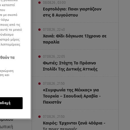
 ή μοναδικά
08.08.26 , 03:00
α καταστεί
Εορτολόγιο: Ποιοι γιορτάζουν
 που
στις 8 Αυγούστου
να με σκοπό
ν λόγω
ποιες από τις
07.08.26 , 22:40
ε αυτό το μενού
 σύνδεσμο
Χανιά: Φίδι δάγκωσε 13χρονο σε
ριστερό μέρος
παραλία
ς λεπτομέρειες
07.08.26 , 22:05
εθούν τα
Φωτιές: Στάχτη Το Πράσινο
Στολίδι Της Δυτικής Αττικής
αγνώριση
ση και
07.08.26 , 21:50
«Συμφωνία της Μέκκας» για
Τουρκία – Σαουδική Αραβία -
Πακιστάν
οδοχή
Τράγκα
07.08.26 , 21:50
ώμικου
Καιρός: Έρχονται ξανά 40άρια -
σωπική
Σε ποιες περιοχές