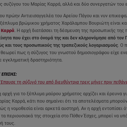
ης συζύγου του Μαρίας Καρρά, αλλά και δύο συνεργατών του 
του πρώην Αντιεισαγγελέα του Αρείου Πάγου και νυν επικεφα
ο ξέπλυμα βρώμικου χρήματος Χαράλαμπου Βουριώτη είναι κ
 Καρρά
. Η αρχή διατάσσει τη δέσμευση της προσωπικής της 
κίνητα που έχει στο όνομά της και δεν κληρονόμησε από τον 
ώς και τους προσωπικούς της τραπεζικούς λογαριασμούς
. Ο 
 θεωρεί πως η σύζυγος του γνωστού δημοσιογράφου είχε εν
ε εγκληματική δραστηριότητα.
 Έπαυσε τη σύζυγό του από διευθύντρια τρεις μήνες πριν πεθάνε
 αρχή για το ξέπλυμα μαύρου χρήματος αρχίζει και έρευνα γ
ρίας Καρρά, κάτι που σημαίνει ότι τα αποτελέσματα μπορού
ώς η νομοθεσία είναι αρκετά αυστηρή. Αν η αρχή εντοπίσει ότ
τα περιουσιακά της στοιχεία στο Πόθεν Έσχες, μπορεί να υπ
σή τους.