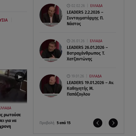
02.02.26
ΕΛΛΑΔΑ
LEADERS 2.2.2026 –
Συνταγματάρχης Π.
|
ΥΣΙΑ
Νάστος
26.01.26
ΕΛΛΑΔΑ
LEADERS 26.01.2026 –
Βατραχάνθρωπος Τ.
Χατζαντώνης
19.01.26
ΕΛΛΑΔΑ
LEADERS 19.01.2026 – Αν.
Καθηγητής Μ.
Παπάζογλου
ΕΛΛΑΔΑ
ας ρωτούσε
ι για να
Προβολή
5 από 15
0χρονη