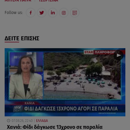
ΜΗΤΕΡΑ ΠΑΤΡΑ
ΤΖΩΡΤΖΙΝΑ
Follow us:
ΔΕΙΤΕ ΕΠΙΣΗΣ
07.08.26, 22:40
ΕΛΛΑΔΑ
Χανιά: Φίδι δάγκωσε 13χρονο σε παραλία