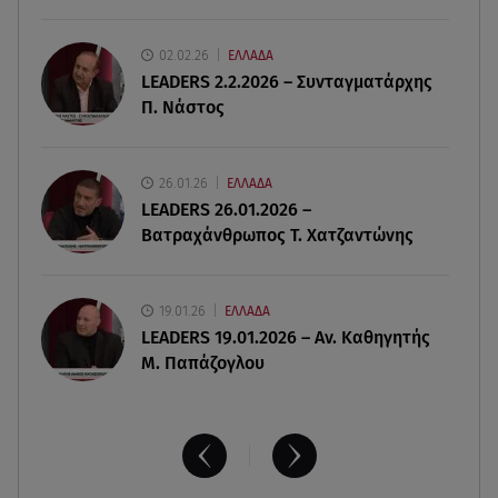
07.08.26 , 18:45
Φωτιά στο Στεφάνι Κορίνθου: Μήνυμα από το 112
02.02.26
ΕΛΛΑΔΑ
- Σηκώθηκαν εναέρια μέσα
LEADERS 2.2.2026 – Συνταγματάρχης
Π. Νάστος
07.08.26 , 18:34
Έξοδος Αυγούστου: Στο 100% η πληρότητα για
Κυκλάδες
26.01.26
ΕΛΛΑΔΑ
LEADERS 26.01.2026 –
Βατραχάνθρωπος Τ. Χατζαντώνης
19.01.26
ΕΛΛΑΔΑ
LEADERS 19.01.2026 – Αν. Καθηγητής
Μ. Παπάζογλου