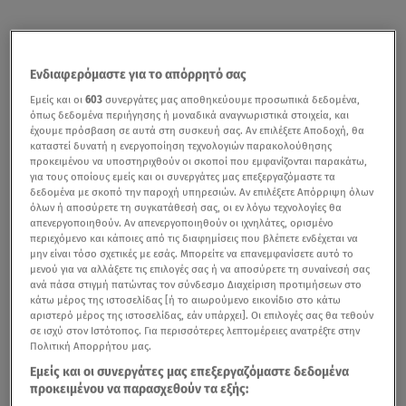
Ενδιαφερόμαστε για το απόρρητό σας
Εμείς και οι
603
συνεργάτες μας αποθηκεύουμε προσωπικά δεδομένα,
όπως δεδομένα περιήγησης ή μοναδικά αναγνωριστικά στοιχεία, και
έχουμε πρόσβαση σε αυτά στη συσκευή σας. Αν επιλέξετε Αποδοχή, θα
καταστεί δυνατή η ενεργοποίηση τεχνολογιών παρακολούθησης
προκειμένου να υποστηριχθούν οι σκοποί που εμφανίζονται παρακάτω,
για τους οποίους εμείς και οι συνεργάτες μας επεξεργαζόμαστε τα
δεδομένα με σκοπό την παροχή υπηρεσιών. Αν επιλέξετε Απόρριψη όλων
όλων ή αποσύρετε τη συγκατάθεσή σας, οι εν λόγω τεχνολογίες θα
απενεργοποιηθούν. Αν απενεργοποιηθούν οι ιχνηλάτες, ορισμένο
περιεχόμενο και κάποιες από τις διαφημίσεις που βλέπετε ενδέχεται να
μην είναι τόσο σχετικές με εσάς. Μπορείτε να επανεμφανίσετε αυτό το
μενού για να αλλάξετε τις επιλογές σας ή να αποσύρετε τη συναίνεσή σας
ανά πάσα στιγμή πατώντας τον σύνδεσμο Διαχείριση προτιμήσεων στο
κάτω μέρος της ιστοσελίδας [ή το αιωρούμενο εικονίδιο στο κάτω
αριστερό μέρος της ιστοσελίδας, εάν υπάρχει]. Οι επιλογές σας θα τεθούν
σε ισχύ στον Ιστότοπος. Για περισσότερες λεπτομέρειες ανατρέξτε στην
Πολιτική Απορρήτου μας.
Εμείς και οι συνεργάτες μας επεξεργαζόμαστε δεδομένα
προκειμένου να παρασχεθούν τα εξής: