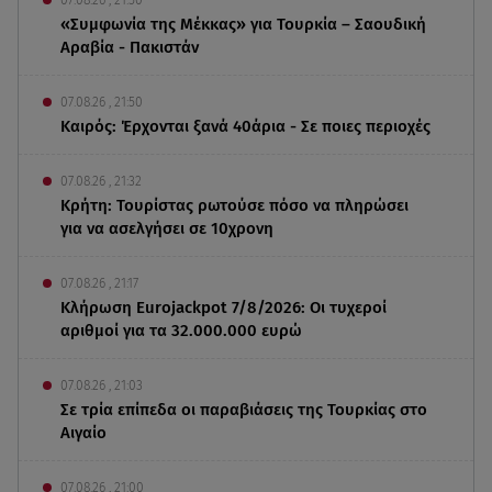
«Συμφωνία της Μέκκας» για Τουρκία – Σαουδική
Αραβία - Πακιστάν
07.08.26 , 21:50
Καιρός: Έρχονται ξανά 40άρια - Σε ποιες περιοχές
07.08.26 , 21:32
Κρήτη: Τουρίστας ρωτούσε πόσο να πληρώσει
για να ασελγήσει σε 10χρονη
07.08.26 , 21:17
Κλήρωση Eurojackpot 7/8/2026: Οι τυχεροί
αριθμοί για τα 32.000.000 ευρώ
07.08.26 , 21:03
Σε τρία επίπεδα οι παραβιάσεις της Τουρκίας στο
Αιγαίο
07.08.26 , 21:00