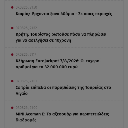
07.08.26 , 21:50
Καιρός: Έρχονται ξανά 40άρια - Σε ποιες περιοχές
07.08.26 , 21:32
Κρήτη: Τουρίστας ρωτούσε πόσο να πληρώσει
για να ασελγήσει σε 10χρονη
07.08.26 , 21:17
Κλήρωση Eurojackpot 7/8/2026: Οι τυχεροί
αριθμοί για τα 32.000.000 ευρώ
07.08.26 , 21:03
Σε τρία επίπεδα οι παραβιάσεις της Τουρκίας στο
Αιγαίο
07.08.26 , 21:00
MINI Aceman E: Τα αξεσουάρ για περιπετειώδεις
διαδρομές