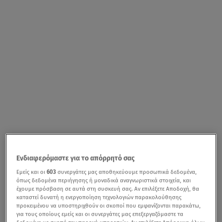
Ενδιαφερόμαστε για το απόρρητό σας
Εμείς και οι
603
συνεργάτες μας αποθηκεύουμε προσωπικά δεδομένα,
όπως δεδομένα περιήγησης ή μοναδικά αναγνωριστικά στοιχεία, και
έχουμε πρόσβαση σε αυτά στη συσκευή σας. Αν επιλέξετε Αποδοχή, θα
καταστεί δυνατή η ενεργοποίηση τεχνολογιών παρακολούθησης
προκειμένου να υποστηριχθούν οι σκοποί που εμφανίζονται παρακάτω,
για τους οποίους εμείς και οι συνεργάτες μας επεξεργαζόμαστε τα