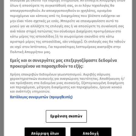
δεδομένα με σκοπό την παροχή υπηρεσιών. Αν επιλέξετε Απόρριψη όλων
όλων ή αποσύρετε τη συγκατάθεσή σας, οι εν λόγω τεχνολογίες θα
απενεργοποιηθούν. Αν απενεργοποιηθούν οι ιχνηλάτες, ορισμένο
περιεχόμενο και κάποιες από τις διαφημίσεις που βλέπετε ενδέχεται να
μην είναι τόσο σχετικές με εσάς. Μπορείτε να επανεμφανίσετε αυτό το
μενού για να αλλάξετε τις επιλογές σας ή να αποσύρετε τη συναίνεσή σας
ανά πάσα στιγμή πατώντας τον σύνδεσμο Διαχείριση προτιμήσεων στο
κάτω μέρος της ιστοσελίδας [ή το αιωρούμενο εικονίδιο στο κάτω
αριστερό μέρος της ιστοσελίδας, εάν υπάρχει]. Οι επιλογές σας θα τεθούν
σε ισχύ στον Ιστότοπος. Για περισσότερες λεπτομέρειες ανατρέξτε στην
Πολιτική Απορρήτου μας.
Εμείς και οι συνεργάτες μας επεξεργαζόμαστε δεδομένα
προκειμένου να παρασχεθούν τα εξής:
Χρήση επακριβών δεδομένων γεωεντοπισμού. Ακριβής σάρωση
χαρακτηριστικών συσκευής για αναγνώριση ταυτότητας. Αποθήκευση ή/
και πρόσβαση στα δεδομένα μιας συσκευής. Εξατομικευμένη διαφήμιση
και περιεχόμενο, μέτρηση διαφήμισης και περιεχομένου, έρευνα κοινού
και ανάπτυξη υπηρεσιών.
Κατάλογος συνεργατών (προμηθευτές)
Εμφάνιση σκοπών
Απόρριψη όλων
Αποδοχή