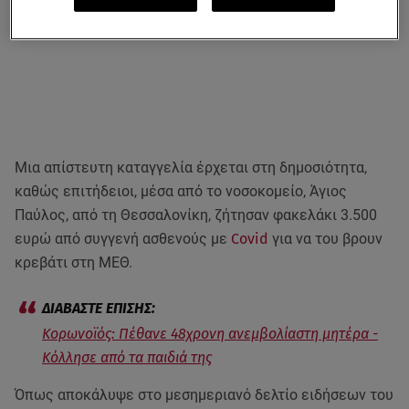
Μια απίστευτη καταγγελία έρχεται στη δημοσιότητα,
καθώς επιτήδειοι, μέσα από το νοσοκομείο, Άγιος
Παύλος, από τη Θεσσαλονίκη, ζήτησαν φακελάκι 3.500
ευρώ από συγγενή ασθενούς με
Covid
για να του βρουν
κρεβάτι στη ΜΕΘ.
Κορωνοϊός: Πέθανε 48χρονη ανεμβολίαστη μητέρα -
Κόλλησε από τα παιδιά της
Όπως αποκάλυψε στο μεσημεριανό δελτίο ειδήσεων του