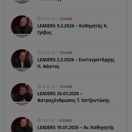
08.08.26 , 15:01
Λυκαβηττός: Σε 57χρονη γυναίκα ανήκει η σορός
που βρέθηκε σε σπηλιά
09.02.26
ΕΛΛΑΔΑ
LEADERS 9.2.2026 – Καθηγητής Κ.
Γρίβας
08.08.26 , 14:50
Κατερίνα Καινούργιου: Η Πάρος και το cool
φορμάκι της κορούλας της!
02.02.26
ΕΛΛΑΔΑ
LEADERS 2.2.2026 – Συνταγματάρχης
08.08.26 , 14:25
Π. Νάστος
Καιρός: Σε πορτοκαλί συναγερμό η χώρα για
φωτιές τα επόμενα 24ωρα
26.01.26
ΕΛΛΑΔΑ
08.08.26 , 14:00
LEADERS 26.01.2026 –
Summer fling: Γιατί να πεις ναι σε έναν
Βατραχάνθρωπος Τ. Χατζαντώνης
καλοκαιρινό έρωτα
19.01.26
ΕΛΛΑΔΑ
LEADERS 19.01.2026 – Αν. Καθηγητής