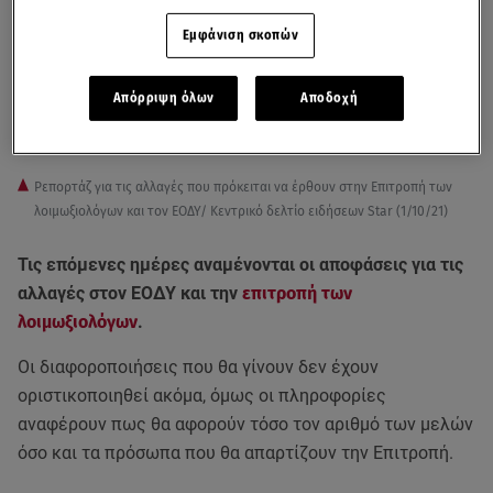
Εμφάνιση σκοπών
Απόρριψη όλων
Αποδοχή
Ρεπορτάζ για τις αλλαγές που πρόκειται να έρθουν στην Eπιτροπή των
λοιμωξιολόγων και τον ΕΟΔΥ/ Κεντρικό δελτίο ειδήσεων Star (1/10/21)
Τις επόμενες ημέρες αναμένονται οι αποφάσεις για τις
αλλαγές στον ΕΟΔΥ και την
επιτροπή των
λοιμωξιολόγων
.
Οι διαφοροποιήσεις που θα γίνουν δεν έχουν
οριστικοποιηθεί ακόμα, όμως οι πληροφορίες
αναφέρουν πως θα αφορούν τόσο τον αριθμό των μελών
όσο και τα πρόσωπα που θα απαρτίζουν την Επιτροπή.