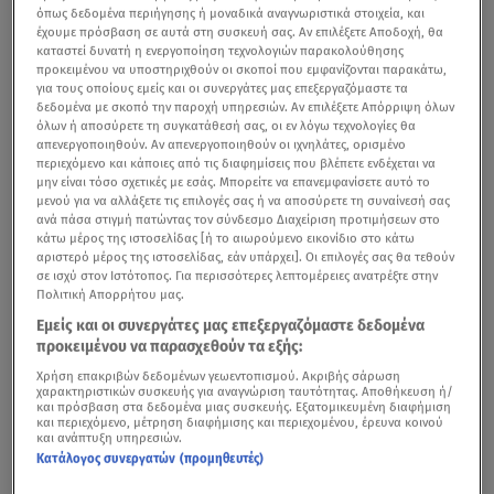
όπως δεδομένα περιήγησης ή μοναδικά αναγνωριστικά στοιχεία, και
έχουμε πρόσβαση σε αυτά στη συσκευή σας. Αν επιλέξετε Αποδοχή, θα
καταστεί δυνατή η ενεργοποίηση τεχνολογιών παρακολούθησης
προκειμένου να υποστηριχθούν οι σκοποί που εμφανίζονται παρακάτω,
για τους οποίους εμείς και οι συνεργάτες μας επεξεργαζόμαστε τα
δεδομένα με σκοπό την παροχή υπηρεσιών. Αν επιλέξετε Απόρριψη όλων
όλων ή αποσύρετε τη συγκατάθεσή σας, οι εν λόγω τεχνολογίες θα
απενεργοποιηθούν. Αν απενεργοποιηθούν οι ιχνηλάτες, ορισμένο
περιεχόμενο και κάποιες από τις διαφημίσεις που βλέπετε ενδέχεται να
μην είναι τόσο σχετικές με εσάς. Μπορείτε να επανεμφανίσετε αυτό το
μενού για να αλλάξετε τις επιλογές σας ή να αποσύρετε τη συναίνεσή σας
ανά πάσα στιγμή πατώντας τον σύνδεσμο Διαχείριση προτιμήσεων στο
κάτω μέρος της ιστοσελίδας [ή το αιωρούμενο εικονίδιο στο κάτω
αριστερό μέρος της ιστοσελίδας, εάν υπάρχει]. Οι επιλογές σας θα τεθούν
σε ισχύ στον Ιστότοπος. Για περισσότερες λεπτομέρειες ανατρέξτε στην
Πολιτική Απορρήτου μας.
Εμείς και οι συνεργάτες μας επεξεργαζόμαστε δεδομένα
προκειμένου να παρασχεθούν τα εξής:
Χρήση επακριβών δεδομένων γεωεντοπισμού. Ακριβής σάρωση
χαρακτηριστικών συσκευής για αναγνώριση ταυτότητας. Αποθήκευση ή/
και πρόσβαση στα δεδομένα μιας συσκευής. Εξατομικευμένη διαφήμιση
και περιεχόμενο, μέτρηση διαφήμισης και περιεχομένου, έρευνα κοινού
και ανάπτυξη υπηρεσιών.
Κατάλογος συνεργατών (προμηθευτές)