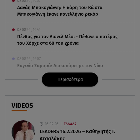
08.08.26 , 16:52
Δανάη Μπακογιάννη: Η κόρη του Κώστα
Μπακογιάννη έκανε πανελλήνιο ρεκόρ
08.08.26 , 16:45
Πένθος για τον Λιονέλ Μέσι - Πέθανε ο πατέρας
του Χόρχε στα 68 του χρόνια
08.08.26 , 16:07
Ευγενία Σαμαρά: Διακοπάρει με τον Νίκο
Μουτσινά - Πού βρίσκονται;
Περισσότερα
08.08.26 , 16:00
Back to black: η διαχρονική αξία του μαύρου
στην καλοκαιρινή γκαρνταρόμπα
VIDEOS
08.08.26 , 15:20
Δούκισσα Νομικού: Από τη Μύκονο «πετάχτηκε»
16.02.26
ΕΛΛΑΔΑ
στη Γαλλική Πολυνησία!
LEADERS 16.2.2026 – Καθηγητής Γ.
Ατσαλάκης