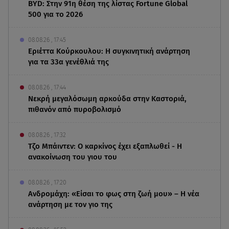
BYD: Στην 91η θέση της λίστας Fortune Global
500 για το 2026
08.08.26 , 17:45
Εριέττα Κούρκουλου: Η συγκινητική ανάρτηση
για τα 33α γενέθλιά της
08.08.26 , 17:44
Νεκρή μεγαλόσωμη αρκούδα στην Καστοριά,
πιθανόν από πυροβολισμό
08.08.26 , 17:32
Τζο Μπάιντεν: Ο καρκίνος έχει εξαπλωθεί - Η
ανακοίνωση του γιου του
08.08.26 , 17:20
Ανδρομάχη: «Είσαι το φως στη ζωή μου» – Η νέα
ανάρτηση με τον γιο της